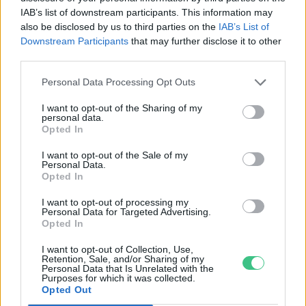
IAB’s list of downstream participants. This information may
also be disclosed by us to third parties on the
IAB’s List of
Downstream Participants
that may further disclose it to other
third parties.
Personal Data Processing Opt Outs
I want to opt-out of the Sharing of my
personal data.
Opted In
I want to opt-out of the Sale of my
Personal Data.
Opted In
Magyarország tele van gyönyörű növényekkel, így arborétumokkal
is. A jó idő beköszöntével érdemes minél többet felkeresni.
I want to opt-out of processing my
Personal Data for Targeted Advertising.
Opted In
Születésnapi programokkal várja a
I want to opt-out of Collection, Use,
hétvégén a közönséget a 160 éves
Retention, Sale, and/or Sharing of my
Personal Data that Is Unrelated with the
Fővárosi Állatkert
Purposes for which it was collected.
Opted Out
ÉLŐ BOLYGÓNK