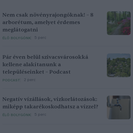
Nem csak növényrajongóknak! – 8
arborétum, amelyet érdemes
meglátogatni
5 perc
ÉLŐ BOLYGÓNK
Pár éven belül szivacsvárosokká
kellene alakítanunk a
településeinket – Podcast
2 perc
PODCAST
Negatív vízállások, vízkorlátozások:
miképp takarékoskodhatsz a vízzel?
5 perc
ÉLŐ BOLYGÓNK