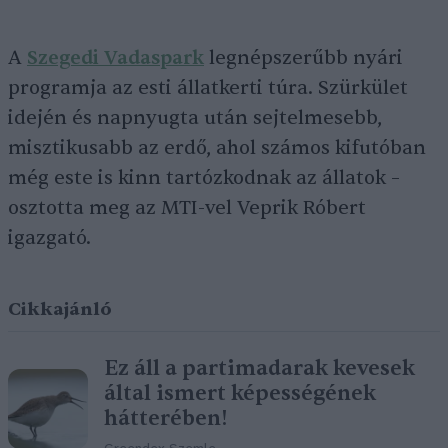
A
Szegedi Vadaspark
legnépszerűbb nyári
programja az esti állatkerti túra. Szürkület
idején és napnyugta után sejtelmesebb,
misztikusabb az erdő, ahol számos kifutóban
még este is kinn tartózkodnak az állatok –
osztotta meg az MTI-vel Veprik Róbert
igazgató.
Cikkajánló
Ez áll a partimadarak kevesek
által ismert képességének
hátterében!