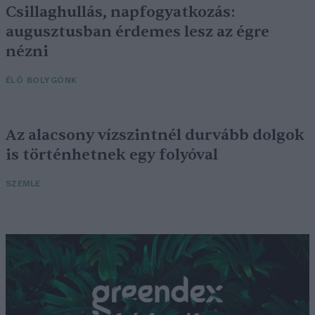
Csillaghullás, napfogyatkozás:
augusztusban érdemes lesz az égre
nézni
ÉLŐ BOLYGÓNK
Az alacsony vízszintnél durvább dolgok
is történhetnek egy folyóval
SZEMLE