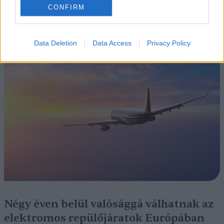
CONFIRM
Szedd magad őszibarack: itt vannak
a legjobb lelőhelyek!
Data Deletion
Data Access
Privacy Policy
SZEMLE
Négy éven belül valósággá válhatnak az
elektromos repülőjáratok Európában