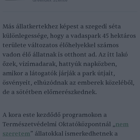
Greendex Szemle
Más állatkertekhez képest a szegedi séta
különlegessége, hogy a vadaspark 45 hektáros
területe változatos élőhelyekkel számos
vadon élő állatnak is otthont ad. Az itt lakó
őzek, vízimadarak, hattyúk napközben,
amikor a látogatók járják a park útjait,
ösvényeit, elhúzódnak az emberek közeléből,
de a sötétben előmerészkednek.
A kora este kezdődő programokon a
Természetvédelmi Oktatóközpontnál „
nem
szeretem
” állatokkal ismerkedhetnek a