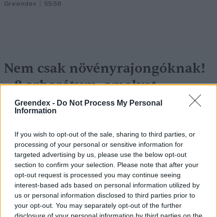
Greendex
55:58
Nem csak növényrajongóknak!
– 8 arborétum, amelyet
érdemes meglátogatni
Greendex -
Do Not Process My Personal
Information
Granát-Galló Tímea
5 perc
ÉLŐ BOLYGÓNK
If you wish to opt-out of the sale, sharing to third parties, or
processing of your personal or sensitive information for
targeted advertising by us, please use the below opt-out
section to confirm your selection. Please note that after your
opt-out request is processed you may continue seeing
interest-based ads based on personal information utilized by
us or personal information disclosed to third parties prior to
your opt-out. You may separately opt-out of the further
disclosure of your personal information by third parties on the