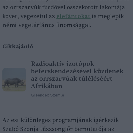
az orrszarvúk fürdővel összekötött lakomája
követ, végezetül az
elefántokat
is meglepik
némi vegetáriánus finomsággal.
Cikkajánló
Radioaktív izotópok
befecskendezésével küzdenek
az orrszarvúak túléléséért
Afrikában
Greendex Szemle
Az est különleges programjának ígérkezik
Szabó Szonja tűzzsonglőr bemutatója az