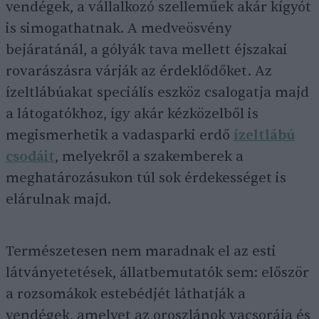
vendégek, a vállalkozó szelleműek akár kígyót
is simogathatnak. A medveösvény
bejáratánál, a gólyák tava mellett éjszakai
rovarászásra várják az érdeklődőket. Az
ízeltlábúakat speciális eszköz csalogatja majd
a látogatókhoz, így akár kézközelből is
megismerhetik a vadasparki erdő
ízeltlábú
csodáit
, melyekről a szakemberek a
meghatározásukon túl sok érdekességet is
elárulnak majd.
Természetesen nem maradnak el az esti
látványetetések, állatbemutatók sem: először
a rozsomákok estebédjét láthatják a
vendégek, amelyet az oroszlánok vacsorája és