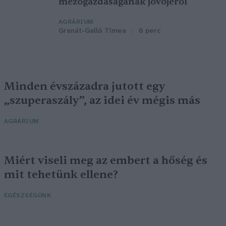
mezőgazdaságának jövőjéről
AGRÁRIUM
Granát-Galló Tímea
6 perc
Minden évszázadra jutott egy
„szuperaszály”, az idei év mégis más
AGRÁRIUM
Miért viseli meg az embert a hőség és
mit tehetünk ellene?
EGÉSZSÉGÜNK