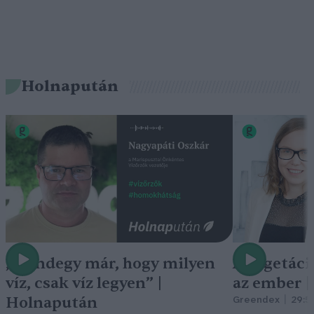
Holnapután
„Mindegy már, hogy milyen
A vegetáci
víz, csak víz legyen” |
az ember 
Holnapután
Greendex
29:5