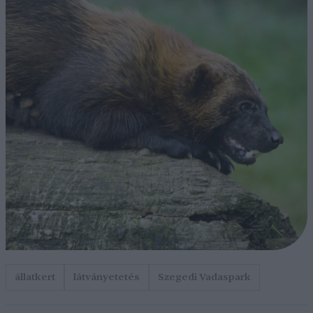
állatkert
látványetetés
Szegedi Vadaspark