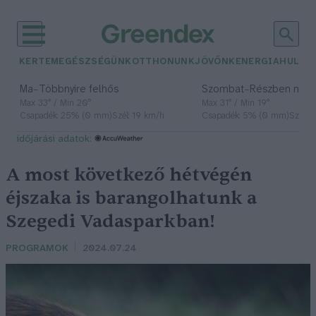
KERTEM
EGÉSZSÉGÜNK
OTTHONUNK
JÖVŐNK
ENERGIA
HULLA
–
–
Ma
Többnyire felhős
Szombat
Részben nap
Max 33° / Min 20°
Max 31° / Min 19°
Csapadék: 25% (0 mm)
Szél: 19 km/h
Csapadék: 5% (0 mm)
Szél: 
időjárási adatok:
A most következő hétvégén
éjszaka is barangolhatunk a
Szegedi Vadasparkban!
PROGRAMOK
2024.07.24