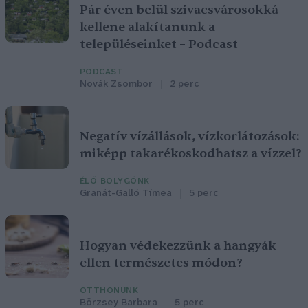
Pár éven belül szivacsvárosokká
kellene alakítanunk a
településeinket – Podcast
PODCAST
Novák Zsombor
2 perc
Negatív vízállások, vízkorlátozások:
miképp takarékoskodhatsz a vízzel?
ÉLŐ BOLYGÓNK
Granát-Galló Tímea
5 perc
Hogyan védekezzünk a hangyák
ellen természetes módon?
OTTHONUNK
Börzsey Barbara
5 perc