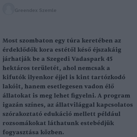
Greendex Szemle
Most szombaton egy túra keretében az
érdeklődők kora estétől késő éjszakáig
járhatják be a Szegedi Vadaspark 45
hektáros területét, ahol nemcsak a
kifutók ilyenkor éjjel is kint tartózkodó
lakóit, hanem esetlegesen vadon élő
állatokat is meg lehet figyelni. A program
igazán színes, az állatvilággal kapcsolatos
szórakoztató edukáció mellett például
rozsomákokat láthatunk estebédjük
fogyasztása közben.