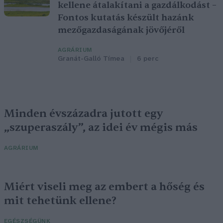
kellene átalakítani a gazdálkodást –
Fontos kutatás készült hazánk
mezőgazdaságának jövőjéről
AGRÁRIUM
Granát-Galló Tímea
6 perc
Minden évszázadra jutott egy
„szuperaszály”, az idei év mégis más
AGRÁRIUM
Miért viseli meg az embert a hőség és
mit tehetünk ellene?
EGÉSZSÉGÜNK