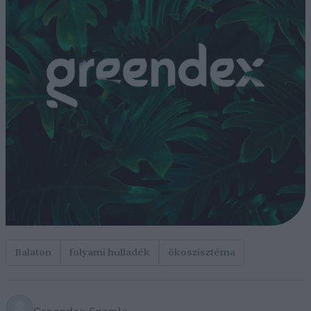
Balaton
folyami hulladék
ökoszisztéma