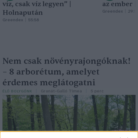
víz, csak víz legyen” |
az ember 
Holnapután
Greendex
29:5
Greendex
55:58
Nem csak növényrajongóknak!
– 8 arborétum, amelyet
érdemes meglátogatni
Granát-Galló Tímea
5 perc
ÉLŐ BOLYGÓNK