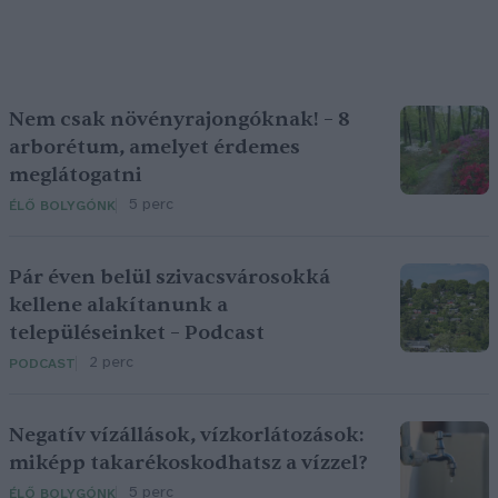
Nem csak növényrajongóknak! – 8
arborétum, amelyet érdemes
meglátogatni
5 perc
ÉLŐ BOLYGÓNK
Pár éven belül szivacsvárosokká
kellene alakítanunk a
településeinket – Podcast
2 perc
PODCAST
Negatív vízállások, vízkorlátozások:
miképp takarékoskodhatsz a vízzel?
5 perc
ÉLŐ BOLYGÓNK