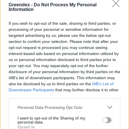
Greendex -
Do Not Process My Personal
Information
If you wish to opt-out of the sale, sharing to third parties, or
processing of your personal or sensitive information for
targeted advertising by us, please use the below opt-out
section to confirm your selection. Please note that after your
opt-out request is processed you may continue seeing
interest-based ads based on personal information utilized by
us or personal information disclosed to third parties prior to
your opt-out. You may separately opt-out of the further
disclosure of your personal information by third parties on the
IAB’s list of downstream participants. This information may
also be disclosed by us to third parties on the
IAB’s List of
Downstream Participants
that may further disclose it to other
Magyarország tele van gyönyörű növényekkel, így arborétumokkal
third parties.
is. A jó idő beköszöntével érdemes minél többet felkeresni.
Personal Data Processing Opt Outs
Születésnapi programokkal várja a
I want to opt-out of the Sharing of my
personal data.
hétvégén a közönséget a 160 éves
Opted In