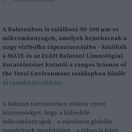
Greendex Szemle
A Balatonban is található 50-100 µm-es
mikroműanyagok, amelyek bejuthatnak a
nagy vízibolha tápcsatornájába – közölték
a MATE és az ELKH Balatoni Limnológiai
Kutatóintézet kutatói a rangos Science of
the Total Environment szaklapban közölt
új tanulmányukban
.
A Balaton történetében először nyert
bizonyosságot, hogy a különféle
mikroműanyagok – a sajnálatos globális
trendeknek megfelelően – a tóban is jelen