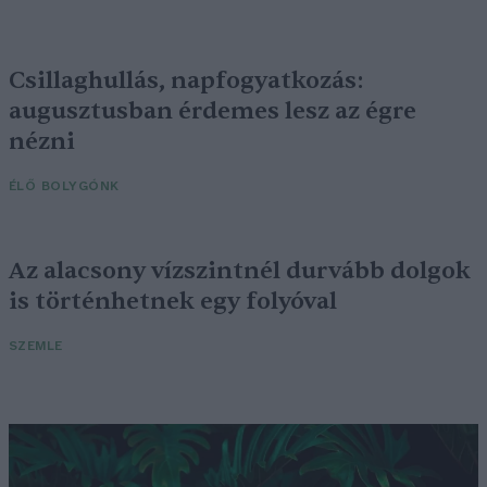
Csillaghullás, napfogyatkozás:
augusztusban érdemes lesz az égre
nézni
ÉLŐ BOLYGÓNK
Az alacsony vízszintnél durvább dolgok
is történhetnek egy folyóval
SZEMLE