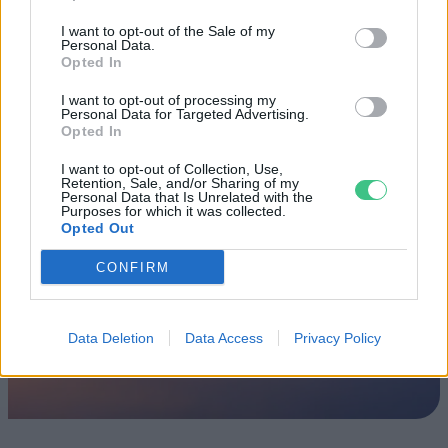
Fővárosi Állatkert
I want to opt-out of the Sale of my
Personal Data.
ÉLŐ BOLYGÓNK
Opted In
Szedd magad őszibarack: itt vannak
I want to opt-out of processing my
Personal Data for Targeted Advertising.
a legjobb lelőhelyek!
Opted In
I want to opt-out of Collection, Use,
SZEMLE
Retention, Sale, and/or Sharing of my
Personal Data that Is Unrelated with the
Purposes for which it was collected.
Opted Out
CONFIRM
Data Deletion
Data Access
Privacy Policy