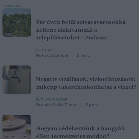
ENERGIA
Pár éven belül szivacsvárosokká
kellene alakítanunk a
településeinket – Podcast
PODCAST
Novák Zsombor
2 perc
Negatív vízállások, vízkorlátozások:
miképp takarékoskodhatsz a vízzel?
ÉLŐ BOLYGÓNK
Granát-Galló Tímea
5 perc
Hogyan védekezzünk a hangyák
ellen természetes módon?