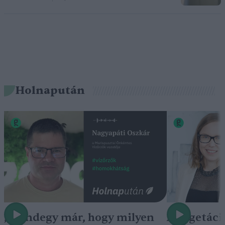
Holnapután
„Mindegy már, hogy milyen
A vegetáci