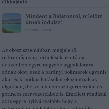
Cikkajánló
Mindent a Balatonról, mielőtt
útnak indulsz!
Börzsey Barbara
Az ökoszisztémákban megjelenő
mikroműanyag terhelések az utóbbi
évtizedben egyre nagyobb aggodalomra
adnak okot, ezek a parányi polimerek ugyanis
akut és krónikus hatásokat okozhatnak az
algákban, illetve a különböző gerinctelen és
gerinces szervezetekben is. Emellett ráadásul
az is egyre nyilvánvalóbb, hogy a
mikroműanyagok felületéhez különféle