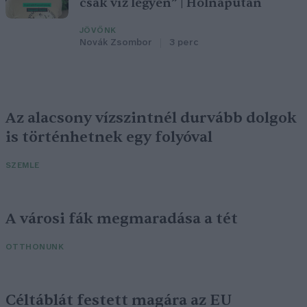
csak víz legyen” | Holnapután
JÖVŐNK
Novák Zsombor
3 perc
Az alacsony vízszintnél durvább dolgok
is történhetnek egy folyóval
SZEMLE
A városi fák megmaradása a tét
OTTHONUNK
Céltáblát festett magára az EU