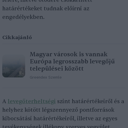
felére, illetve ötödére csökkentett
határértékeket tudnak előírni az
engedélyekben.
Cikkajánló
Magyar városok is vannak
Európa legrosszabb levegőjű
települései között
Greendex Szemle
A
levegőterheltségi
szint határértékeiről és a
helyhez kötött légszennyező pontforrások
kibocsátási határértékeiről, illetve az egyes
tevékenységek illékony szerves vegyület