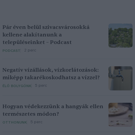
Pár éven belül szivacsvárosokká
kellene alakítanunk a
településeinket – Podcast
2 perc
PODCAST
Negatív vízállások, vízkorlátozások:
miképp takarékoskodhatsz a vízzel?
5 perc
ÉLŐ BOLYGÓNK
Hogyan védekezzünk a hangyák ellen
természetes módon?
5 perc
OTTHONUNK