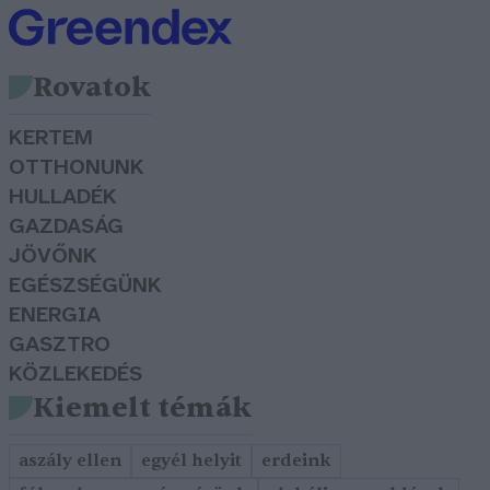
Rovatok
KERTEM
OTTHONUNK
HULLADÉK
GAZDASÁG
JÖVŐNK
EGÉSZSÉGÜNK
ENERGIA
GASZTRO
KÖZLEKEDÉS
Kiemelt témák
aszály ellen
egyél helyit
erdeink