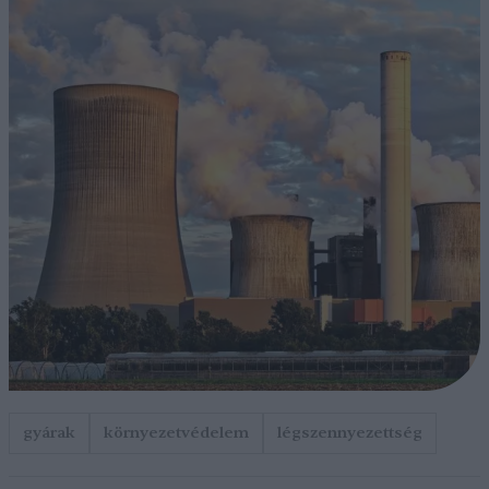
gyárak
környezetvédelem
légszennyezettség