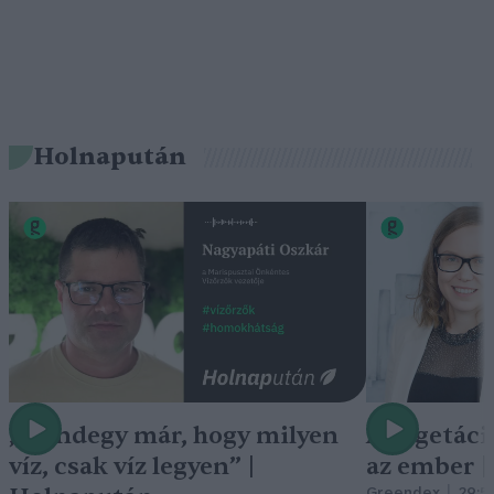
Holnapután
„Mindegy már, hogy milyen
A vegetáci
víz, csak víz legyen” |
az ember 
Greendex
29:5