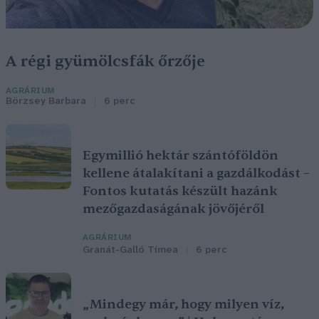
A régi gyümölcsfák őrzője
AGRÁRIUM
Börzsey Barbara
6 perc
Egymillió hektár szántóföldön
kellene átalakítani a gazdálkodást –
Fontos kutatás készült hazánk
mezőgazdaságának jövőjéről
AGRÁRIUM
Granát-Galló Tímea
6 perc
„Mindegy már, hogy milyen víz,