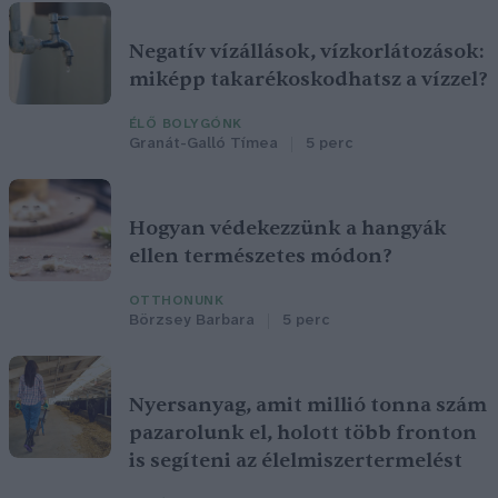
Negatív vízállások, vízkorlátozások:
miképp takarékoskodhatsz a vízzel?
ÉLŐ BOLYGÓNK
Granát-Galló Tímea
5 perc
Hogyan védekezzünk a hangyák
ellen természetes módon?
OTTHONUNK
Börzsey Barbara
5 perc
Nyersanyag, amit millió tonna szám
pazarolunk el, holott több fronton
is segíteni az élelmiszertermelést