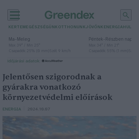
KERTEM
EGÉSZSÉGÜNK
OTTHONUNK
JÖVŐNK
ENERGIA
HULLA
–
–
Ma
Meleg
Péntek
Részben napos, 
Max 39° / Min 25°
Max 34° / Min 21°
Csapadék: 25% (0 mm)
Szél: 9 km/h
Csapadék: 55% (1 mm)
Szél: 
időjárási adatok:
Jelentősen szigorodnak a
gyárakra vonatkozó
környezetvédelmi előírások
ENERGIA
2024.10.07