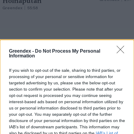
Holnapután
Greendex
55:58
Pár éven belül
Greendex -
Do Not Process My Personal
Information
szivacsvárosokká kellene
alakítanunk a településeinket –
If you wish to opt-out of the sale, sharing to third parties, or
processing of your personal or sensitive information for
Podcast
targeted advertising by us, please use the below opt-out
Novák Zsombor
2 perc
PODCAST
section to confirm your selection. Please note that after your
opt-out request is processed you may continue seeing
interest-based ads based on personal information utilized by
us or personal information disclosed to third parties prior to
your opt-out. You may separately opt-out of the further
disclosure of your personal information by third parties on the
IAB’s list of downstream participants. This information may
also be disclosed by us to third parties on the
IAB’s List of