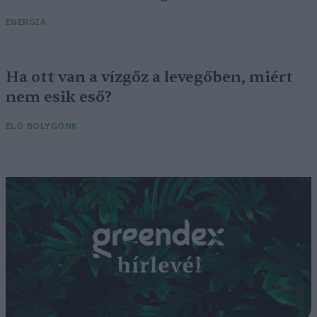
ENERGIA
Ha ott van a vízgőz a levegőben, miért
nem esik eső?
ÉLŐ BOLYGÓNK