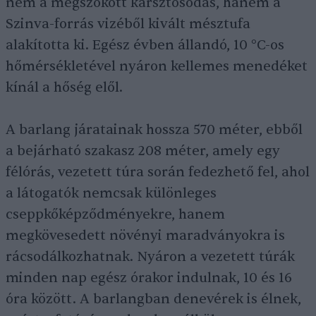
nem a megszokott karsztosodás, hanem a
Szinva-forrás vizéből kivált mésztufa
alakította ki. Egész évben állandó, 10 °C-os
hőmérsékletével nyáron kellemes menedéket
kínál a hőség elől.
A barlang járatainak hossza 570 méter, ebből
a bejárható szakasz 208 méter, amely egy
félórás, vezetett túra során fedezhető fel, ahol
a látogatók nemcsak különleges
cseppkőképződményekre, hanem
megkövesedett növényi maradványokra is
rácsodálkozhatnak. Nyáron a vezetett túrák
minden nap egész órakor indulnak, 10 és 16
óra között. A barlangban denevérek is élnek,