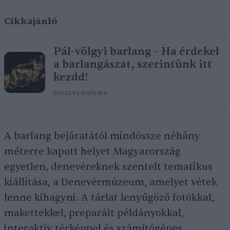
Cikkajánló
Pál-völgyi barlang – Ha érdekel
a barlangászat, szerintünk itt
kezdd!
Börzsey Barbara
A barlang bejáratától mindössze néhány
méterre kapott helyet Magyarország
egyetlen, denevéreknek szentelt tematikus
kiállítása, a Denevérmúzeum, amelyet vétek
lenne kihagyni. A tárlat lenyűgöző fotókkal,
makettekkel, preparált példányokkal,
interaktív térképpel és számítógépes