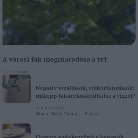
A városi fák megmaradása a tét
OTTHONUNK
Negatív vízállások, vízkorlátozások:
miképp takarékoskodhatsz a vízzel?
ÉLŐ BOLYGÓNK
Granát-Galló Tímea
5 perc
Hogyan védekezzünk a hangyák