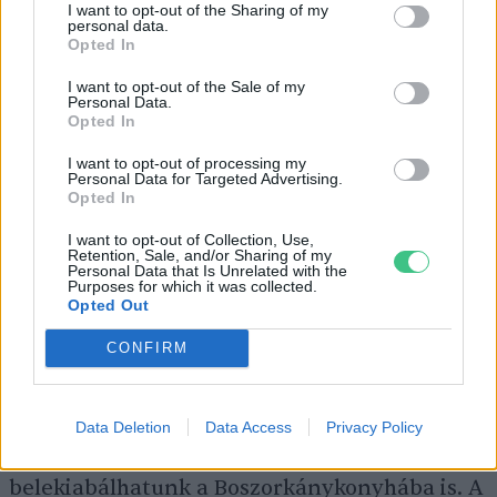
I want to opt-out of the Sharing of my
personal data.
Opted In
I want to opt-out of the Sale of my
Kép: Visit Hungary
Personal Data.
Opted In
Pál-völgyi-barlang
I want to opt-out of processing my
Personal Data for Targeted Advertising.
Opted In
A Pál-völgyi-barlang Budapest szívében
I want to opt-out of Collection, Use,
rejtőzik, a Pál-völgyi–Mátyás-hegyi–
Retention, Sale, and/or Sharing of my
Personal Data that Is Unrelated with the
Harcsaszájú összeköttetés révén pedig ma
Purposes for which it was collected.
Opted Out
Magyarország leghosszabb ismert barlangja.
CONFIRM
A mintegy 32 kilométeres, folyamatosan
kutatott rendszerből 500 méter látogatható
vezetett túra keretében. A túra során útba
Data Deletion
Data Access
Privacy Policy
ejthetjük Meseországot, a Színháztermet, és
belekiabálhatunk a Boszorkánykonyhába is. A