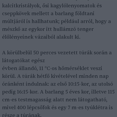
kalcitkristályok, ősi kagylólenyomatok és
cseppkövek mellett a barlang földtani
múltjáról is hallhatunk; például arról, hogy a
mészkő az egykor itt hullámzó tenger
élőlényeinek vázaiból alakult ki.
A körülbelül 50 perces vezetett túrák során a
látogatókat egész
évben állandó, 11 °C-os hőmérséklet veszi
körül. A túrák hétfő kivételével minden nap
óránként indulnak: az első 10:15-kor, az utolsó
pedig 16:15-kor. A barlang 5 éves kor, illetve 115
cm-es testmagasság alatt nem látogatható,
mivel 400 lépcsőfok és egy 7 m-es tyúklétra is
része a túrának.