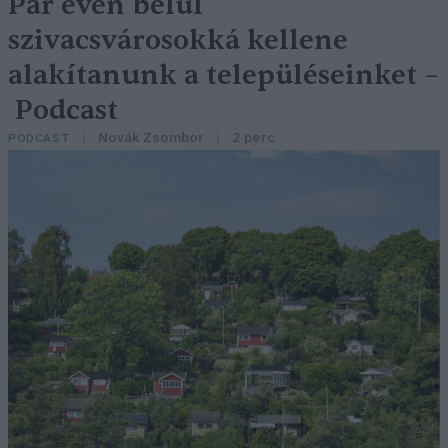
Pár éven belül
szivacsvárosokká kellene
alakítanunk a településeinket –
Podcast
Novák Zsombor
2 perc
PODCAST