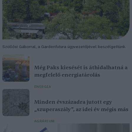
Szöllősi Gáborral, a Gardenfutura ügyvezetőjével beszélgettünk.
Még Paks kiesését is áthidalhatná a
megfelelő energiatárolás
ENERGIA
Minden évszázadra jutott egy
„szuperaszály”, az idei év mégis más
AGRÁRIUM