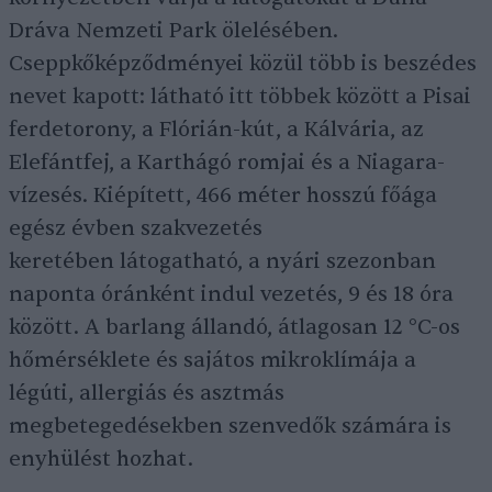
Dráva Nemzeti Park ölelésében.
Cseppkőképződményei közül több is beszédes
nevet kapott: látható itt többek között a Pisai
ferdetorony, a Flórián-kút, a Kálvária, az
Elefántfej, a Karthágó romjai és a Niagara-
vízesés. Kiépített, 466 méter hosszú főága
egész évben szakvezetés
keretében látogatható, a nyári szezonban
naponta óránként indul vezetés, 9 és 18 óra
között. A barlang állandó, átlagosan 12 °C-os
hőmérséklete és sajátos mikroklímája a
légúti, allergiás és asztmás
megbetegedésekben szenvedők számára is
enyhülést hozhat.