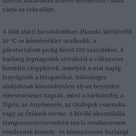
szerint határokon átívelő természeti csoda
várja az érkezőket.
A föld alatti birodalomban állandó, körülbelül
10 °C-os hőmérséklet uralkodik, a
páratartalom pedig közel 100 százalékos. A
barlang legnagyobb attrakciói a változatos
formájú cseppkövek, amelyek a mai napig
lenyűgözik a látogatókat. Különleges
alakjuknak köszönhetően olyan beszédes
elnevezéseket kaptak, mint a Sárkányfej, a
Tigris, az Anyósnyelv, az Oszlopok csarnoka
vagy az Óriások terme. A kiváló akusztikájú
Hangversenyteremben ma is rendszeresen
rendeznek komoly- és könnyűzenei barlangi