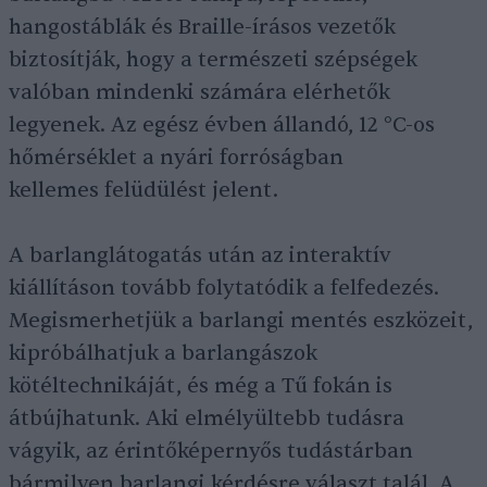
hangostáblák és Braille-írásos vezetők
biztosítják, hogy a természeti szépségek
valóban mindenki számára elérhetők
legyenek. Az egész évben állandó, 12 °C-os
hőmérséklet a nyári forróságban
kellemes felüdülést jelent.
A barlanglátogatás után az interaktív
kiállításon tovább folytatódik a felfedezés.
Megismerhetjük a barlangi mentés eszközeit,
kipróbálhatjuk a barlangászok
kötéltechnikáját, és még a Tű fokán is
átbújhatunk. Aki elmélyültebb tudásra
vágyik, az érintőképernyős tudástárban
bármilyen barlangi kérdésre választ talál. A