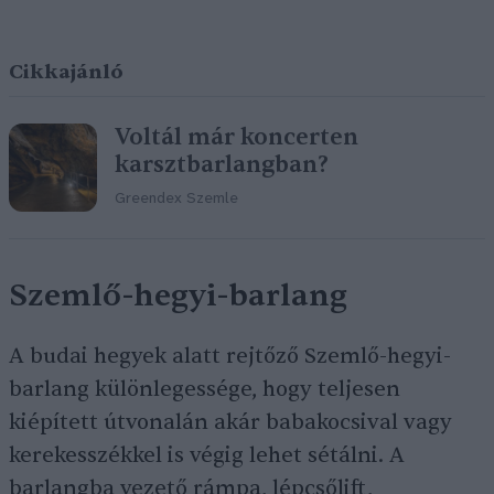
Cikkajánló
Voltál már koncerten
karsztbarlangban?
Greendex Szemle
Szemlő-hegyi-barlang
A budai hegyek alatt rejtőző Szemlő-hegyi-
barlang különlegessége, hogy teljesen
kiépített útvonalán akár babakocsival vagy
kerekesszékkel is végig lehet sétálni. A
barlangba vezető rámpa, lépcsőlift,