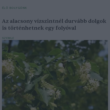
ÉLŐ BOLYGÓNK
Az alacsony vízszintnél durvább dolgok
is történhetnek egy folyóval
SZEMLE