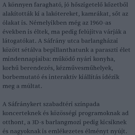
A könnyen faragható, jó hőszigetelő kőzetből
alakították ki a lakótereket, kamrákat, sőt az
ólakat is. Némelyikben még az 1960-as
években is éltek, ma pedig felújítva várják a
látogatókat. A Sáfrány utca barlangházai
között sétálva bepillanthatunk a paraszti élet
mindennapjaiba: működő nyári konyha,
korhű berendezés, kézművesműhelyek,
borbemutató és interaktív kiállítás idézik
meg a múltat.
A Sáfránykert szabadtéri színpada
koncerteknek és közösségi programoknak ad
otthont, a 3D-s barlangmozi pedig kicsiknek
és nagyoknak is emlékezetes élményt nyújt.