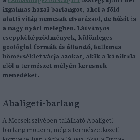
a
Csodásmagyarország.hu
összegyűjtött hét
izgalmas hazai barlangot, ahol a föld
alatti világ nemcsak elvarázsol, de hűsít is
a nagy nyári melegben. Látványos
cseppkőképződmények, különleges
geológiai formák és állandó, kellemes
hőmérséklet várja azokat, akik a kánikula
elől a természet mélyén keresnek
menedéket.
Abaligeti-barlang
A Mecsek szívében található Abaligeti-
barlang modern, mégis természetközeli
környezetben várja a látogatókat a Duna–