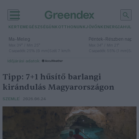
KERTEM
EGÉSZSÉGÜNK
OTTHONUNK
JÖVŐNK
ENERGIA
HULLA
–
–
Ma
Meleg
Péntek
Részben napos, 
Max 39° / Min 25°
Max 34° / Min 21°
Csapadék: 25% (0 mm)
Szél: 7 km/h
Csapadék: 55% (1 mm)
Szél: 
időjárási adatok:
Tipp: 7+1 hűsítő barlangi
kirándulás Magyarországon
SZEMLE
2026.06.24