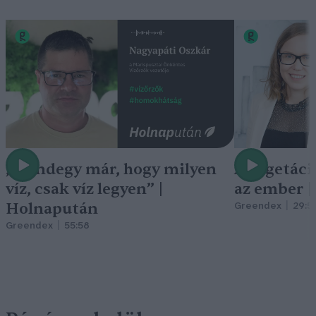
„Mindegy már, hogy milyen
A vegetáci
víz, csak víz legyen” |
az ember 
Holnapután
Greendex
29:5
Greendex
55:58