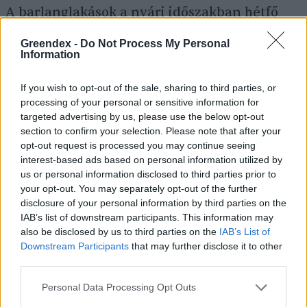
A barlanglakások a nyári időszakban hétfő
kivételével minden nap 9 és 17 óra között
Greendex -
Do Not Process My Personal
látogathatók. A térség más településein,
Information
például Sirokon és Noszvajon is találunk
If you wish to opt-out of the sale, sharing to third parties, or
barlanglakásokat, a bükki kőkultúra további
processing of your personal or sensitive information for
különleges emlékei pedig Szomolyán, a
targeted advertising by us, please use the below opt-out
section to confirm your selection. Please note that after your
kaptárköveknél fedezhetők fel.
opt-out request is processed you may continue seeing
interest-based ads based on personal information utilized by
us or personal information disclosed to third parties prior to
your opt-out. You may separately opt-out of the further
disclosure of your personal information by third parties on the
IAB’s list of downstream participants. This information may
also be disclosed by us to third parties on the
IAB’s List of
Downstream Participants
that may further disclose it to other
third parties.
Personal Data Processing Opt Outs