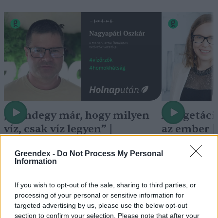
„Mindegy már, hogy milyen
A vegetáci
víz, csak víz legyen” |
az ember 
Holnapután
Greendex
29:5
Greendex -
Do Not Process My Personal
Greendex
55:58
Information
If you wish to opt-out of the sale, sharing to third parties, or
processing of your personal or sensitive information for
targeted advertising by us, please use the below opt-out
section to confirm your selection. Please note that after your