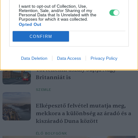
I want to opt-out of Collection, Use,
Retention, Sale, and/or Sharing of my
Personal Data that Is Unrelated with the
Purposes for which it was collected.
Opted Out
CONFIRM
Szöllősi Gáborral, a Gardenfutura ügyvezetőjével beszélgettünk.
Data Deletion
Data Access
Privacy Policy
Történelmi aszály sújtja Nagy-
Britanniát is
SZEMLE
Elképesztő felvétel mutatja meg,
mekkora a különbség az áradó és a
kiszáradó Duna között
ÉLŐ BOLYGÓNK