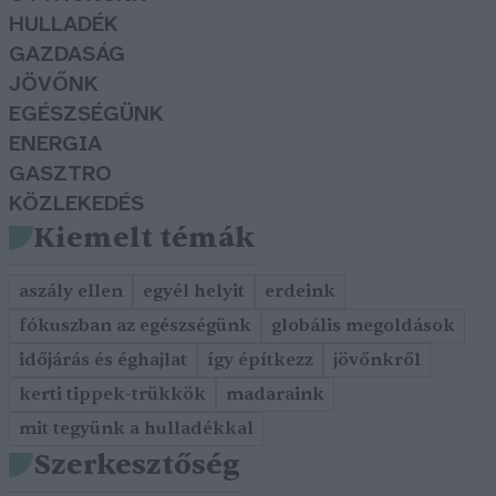
HULLADÉK
GAZDASÁG
JÖVŐNK
EGÉSZSÉGÜNK
ENERGIA
GASZTRO
KÖZLEKEDÉS
Kiemelt témák
aszály ellen
egyél helyit
erdeink
fókuszban az egészségünk
globális megoldások
időjárás és éghajlat
így építkezz
jövőnkről
kerti tippek-trükkök
madaraink
mit tegyünk a hulladékkal
Szerkesztőség