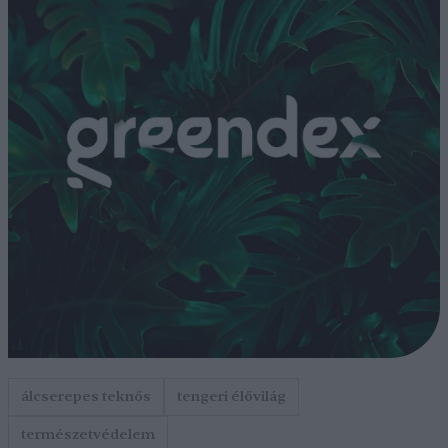
álcserepes teknős
tengeri élővilág
természetvédelem