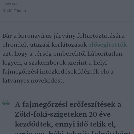
Granát-
Galló Tímea
Bár a koronavírus-járvány feltartóztatására
elrendelt utazási korlátozások
elősegítették
azt, hogy a térség emberektől háborítatlan
legyen, a szakemberek szerint a helyi
fajmegőrzési intézkedések idézték elő a
látványos növekedést.
A fajmegőrzési erőfeszítések a
Zöld-foki-szigeteken 20 éve
kezdődtek, ennyi idő telik el,