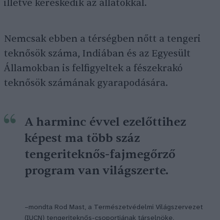
illetve kereskedik az állatokkal.
Nemcsak ebben a térségben nőtt a tengeri
teknősök száma, Indiában és az Egyesült
Államokban is felfigyeltek a fészekrakó
teknősök számának gyarapodására.
A harminc évvel ezelőttihez
képest ma több száz
tengeriteknős-fajmegőrző
program van világszerte.
–mondta Rod Mast, a Természetvédelmi Világszervezet
(IUCN) tengeriteknős-csoportjának társelnöke.