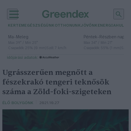
KERTEM
EGÉSZSÉGÜNK
OTTHONUNK
JÖVŐNK
ENERGIA
HULLA
–
–
Ma
Meleg
Péntek
Részben napos, 
Max 39° / Min 25°
Max 34° / Min 21°
Csapadék: 25% (0 mm)
Szél: 7 km/h
Csapadék: 55% (1 mm)
Szél: 
időjárási adatok:
Ugrásszerűen megnőtt a
fészekrakó tengeri teknősök
száma a Zöld-foki-szigeteken
ÉLŐ BOLYGÓNK
2021.10.27