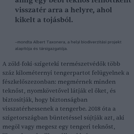
amíg egy bébi teknős felnőttként
visszatér arra a helyre, ahol
kikelt a tojásból.
–mondta Albert Taxonera, a helyi biodiverzitási projekt
alapítója és társigazgatója.
A zöld-foki-szigeteki természetvédők több
száz kilométernyi tengerpartot felügyelnek a
fészkelőszezonban: megmérnek minden
teknőst, nyomkövetővel látják el őket, és
biztosítják, hogy biztonságban
visszatérhessenek a tengerbe. 2018 óta a
szigetországban büntetéssel sújtják azt, aki
megöl vagy megesz egy tengeri teknőst,