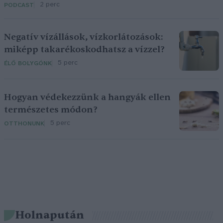
2 perc
PODCAST
Negatív vízállások, vízkorlátozások:
miképp takarékoskodhatsz a vízzel?
5 perc
ÉLŐ BOLYGÓNK
Hogyan védekezzünk a hangyák ellen
természetes módon?
5 perc
OTTHONUNK
Holnapután