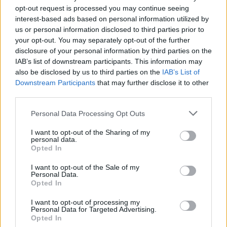
Pár éven belül
opt-out request is processed you may continue seeing
szivacsvárosokká kellene
interest-based ads based on personal information utilized by
us or personal information disclosed to third parties prior to
alakítanunk a településeinket –
your opt-out. You may separately opt-out of the further
Podcast
disclosure of your personal information by third parties on the
IAB’s list of downstream participants. This information may
Novák Zsombor
2 perc
PODCAST
also be disclosed by us to third parties on the
IAB’s List of
Downstream Participants
that may further disclose it to other
third parties.
Personal Data Processing Opt Outs
I want to opt-out of the Sharing of my
personal data.
Opted In
I want to opt-out of the Sale of my
Personal Data.
Opted In
I want to opt-out of processing my
Personal Data for Targeted Advertising.
Opted In