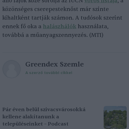
álló fajok közé sorolja az IUCN
vörös listája
, a
közönséges cserepesteknőst már szinte
kihaltként tartják számon. A tudósok szerint
ennek fő oka a
halászhálók
használata,
továbbá a műanyagszennyezés. (MTI)
Greendex Szemle
A szerző további cikkei
Pár éven belül szivacsvárosokká
kellene alakítanunk a
településeinket – Podcast