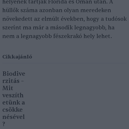
helyének tartják Florida és Omán után. A
hüllők száma azonban olyan meredeken
növekedett az elmúlt években, hogy a tudósok
szerint ma már a második legnagyobb, ha
nem a legnagyobb fészekrakó hely lehet.
Cikkajánló
Biodive
rzitás –
Mit
veszíth
etünk a
csökke
nésével
?