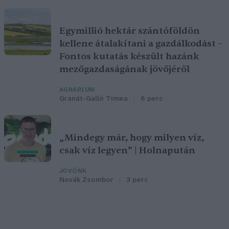
Egymillió hektár szántóföldön
kellene átalakítani a gazdálkodást –
Fontos kutatás készült hazánk
mezőgazdaságának jövőjéről
AGRÁRIUM
Granát-Galló Tímea
6 perc
„Mindegy már, hogy milyen víz,
csak víz legyen” | Holnapután
JÖVŐNK
Novák Zsombor
3 perc