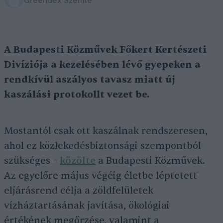
Greendex Szemle
A Budapesti Közművek Főkert Kertészeti
Divíziója a kezelésében lévő gyepeken a
rendkívül aszályos tavasz miatt új
kaszálási protokollt vezet be.
Mostantól csak ott kaszálnak rendszeresen,
ahol ez közlekedésbiztonsági szempontból
szükséges –
közölte
a Budapesti Közművek.
Az egyelőre május végéig életbe léptetett
eljárásrend célja a zöldfelületek
vízháztartásának javítása, ökológiai
értékének megőrzése, valamint a