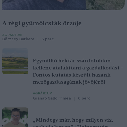
A régi gyümölcsfák őrzője
AGRÁRIUM
Börzsey Barbara
6 perc
Egymillió hektár szántóföldön
kellene átalakítani a gazdálkodást –
Fontos kutatás készült hazánk
mezőgazdaságának jövőjéről
AGRÁRIUM
Granát-Galló Tímea
6 perc
„Mindegy már, hogy milyen víz,