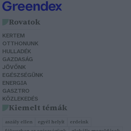
Rovatok
KERTEM
OTTHONUNK
HULLADÉK
GAZDASÁG
JÖVŐNK
EGÉSZSÉGÜNK
ENERGIA
GASZTRO
KÖZLEKEDÉS
Kiemelt témák
aszály ellen
egyél helyit
erdeink