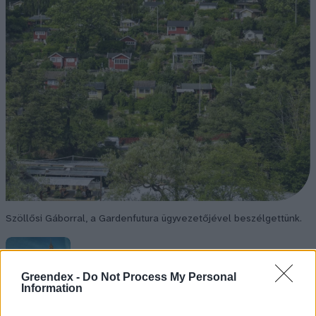
Szöllősi Gáborral, a Gardenfutura ügyvezetőjével beszélgettünk.
Történelmi aszály sújtja Nagy-
Greendex -
Do Not Process My Personal
Britanniát is
Information
SZEMLE