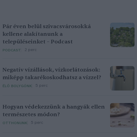
Pár éven belül szivacsvárosokká
kellene alakítanunk a
településeinket – Podcast
2 perc
PODCAST
Negatív vízállások, vízkorlátozások:
miképp takarékoskodhatsz a vízzel?
5 perc
ÉLŐ BOLYGÓNK
Hogyan védekezzünk a hangyák ellen
természetes módon?
5 perc
OTTHONUNK