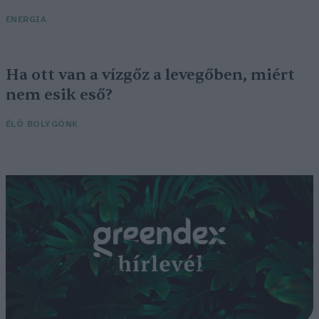
ENERGIA
Ha ott van a vízgőz a levegőben, miért
nem esik eső?
ÉLŐ BOLYGÓNK