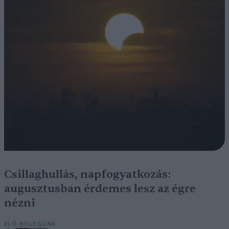
Csillaghullás, napfogyatkozás:
augusztusban érdemes lesz az égre
nézni
ÉLŐ BOLYGÓNK