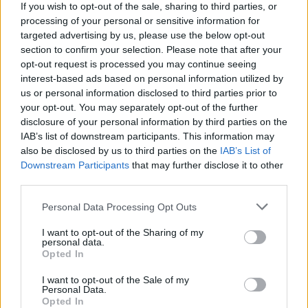
If you wish to opt-out of the sale, sharing to third parties, or
processing of your personal or sensitive information for
Elképesztő felvétel mutatja meg,
targeted advertising by us, please use the below opt-out
mekkora a különbség az áradó és a
section to confirm your selection. Please note that after your
opt-out request is processed you may continue seeing
kiszáradó Duna között
interest-based ads based on personal information utilized by
us or personal information disclosed to third parties prior to
ÉLŐ BOLYGÓNK
your opt-out. You may separately opt-out of the further
disclosure of your personal information by third parties on the
IAB’s list of downstream participants. This information may
also be disclosed by us to third parties on the
IAB’s List of
Downstream Participants
that may further disclose it to other
third parties.
Personal Data Processing Opt Outs
I want to opt-out of the Sharing of my
personal data.
Opted In
I want to opt-out of the Sale of my
Personal Data.
Még Paks kiesését is áthidalhatná a
Opted In