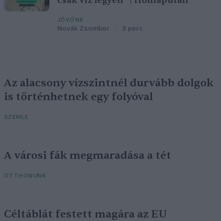
csak víz legyen” | Holnapután
JÖVŐNK
Novák Zsombor
3 perc
Az alacsony vízszintnél durvább dolgok
is történhetnek egy folyóval
SZEMLE
A városi fák megmaradása a tét
OTTHONUNK
Céltáblát festett magára az EU