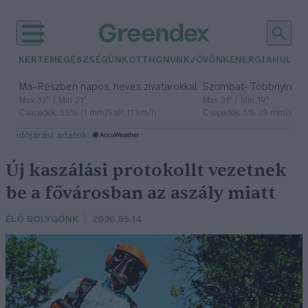
KERTEM
EGÉSZSÉGÜNK
OTTHONUNK
JÖVŐNK
ENERGIA
HULLA
–
–
Ma
Részben napos, heves zivatarokkal
Szombat
Többnyire n
Max 33° / Min 21°
Max 31° / Min 19°
Csapadék: 55% (1 mm)
Szél: 11 km/h
Csapadék: 5% (0 mm)
Szél:
időjárási adatok:
Új kaszálási protokollt vezetnek
be a fővárosban az aszály miatt
ÉLŐ BOLYGÓNK
2026.05.14