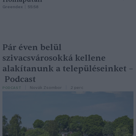
Greendex
55:58
Pár éven belül
szivacsvárosokká kellene
alakítanunk a településeinket –
Podcast
Novák Zsombor
2 perc
PODCAST