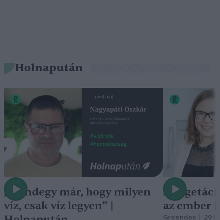
Holnapután
„Mindegy már, hogy milyen
A vegetáci
víz, csak víz legyen” |
az ember 
Holnapután
Greendex
29:5