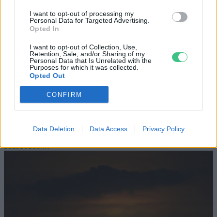
megfelelő energiatárolás
I want to opt-out of processing my
Personal Data for Targeted Advertising.
Opted In
ENERGIA
I want to opt-out of Collection, Use,
Minden évszázadra jutott egy
Retention, Sale, and/or Sharing of my
Personal Data that Is Unrelated with the
„szuperaszály”, az idei év mégis más
Purposes for which it was collected.
Opted Out
AGRÁRIUM
CONFIRM
Miért viseli meg az embert a hőség és
mit tehetünk ellene?
Data Deletion
Data Access
Privacy Policy
EGÉSZSÉGÜNK