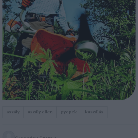
aszály
aszály ellen
gyepek
kaszálás