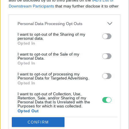
also be disclosed by us to third parties on the
IAB’s List of
Downstream Participants
that may further disclose it to other
third parties.
Personal Data Processing Opt Outs
I want to opt-out of the Sharing of my
personal data.
Opted In
I want to opt-out of the Sale of my
Personal Data.
Opted In
A gyomok rendkívül sokoldalúak, mind életmódjukban, mind
I want to opt-out of processing my
felhasználhatóságukban. Ráadásul a kertedet is támogathatják!
Personal Data for Targeted Advertising.
Opted In
Születésnapi programokkal várja a
I want to opt-out of Collection, Use,
Retention, Sale, and/or Sharing of my
hétvégén a közönséget a 160 éves
Personal Data that Is Unrelated with the
Purposes for which it was collected.
Fővárosi Állatkert
Opted Out
ÉLŐ BOLYGÓNK
CONFIRM