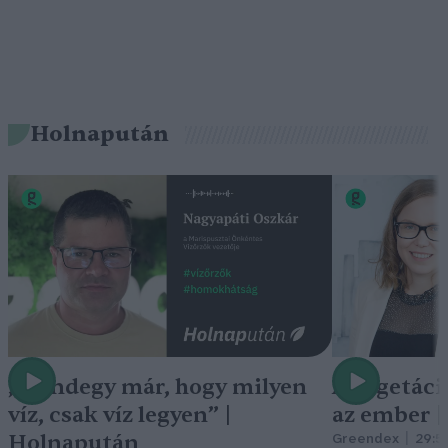
Holnapután
„Mindegy már, hogy milyen
A vegetáci
víz, csak víz legyen” |
az ember 
Holnapután
Greendex
29:5