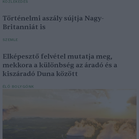
KÖZLEKEDÉS
Történelmi aszály sújtja Nagy-
Britanniát is
SZEMLE
Elképesztő felvétel mutatja meg,
mekkora a különbség az áradó és a
kiszáradó Duna között
ÉLŐ BOLYGÓNK