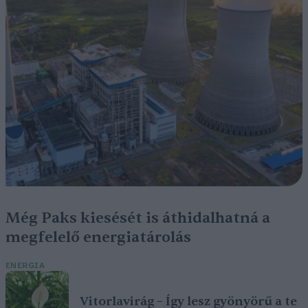
Még Paks kiesését is áthidalhatná a
megfelelő energiatárolás
ENERGIA
Vitorlavirág – Így lesz gyönyörű a te