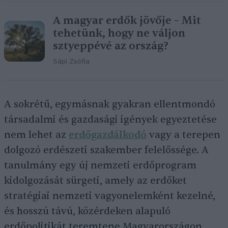
A magyar erdők jövője – Mit
tehetünk, hogy ne váljon
sztyeppévé az ország?
Sápi Zsófia
A sokrétű, egymásnak gyakran ellentmondó
társadalmi és gazdasági igények egyeztetése
nem lehet az
erdőgazdálkodó
vagy a terepen
dolgozó erdészeti szakember felelőssége. A
tanulmány egy új nemzeti erdőprogram
kidolgozását sürgeti, amely az erdőket
stratégiai nemzeti vagyonelemként kezelné,
és hosszú távú, közérdeken alapuló
erdőpolitikát teremtene Magyarországon.