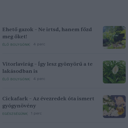
Ehető gazok – Ne irtsd, hanem főzd
meg őket!
4 perc
ÉLŐ BOLYGÓNK
Vitorlavirág – Így lesz gyönyörű a te
lakásodban is
4 perc
ÉLŐ BOLYGÓNK
Cickafark – Az évezredek óta ismert
gyógynövény
1 perc
EGÉSZSÉGÜNK