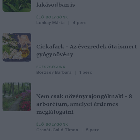
lakásodban is
ÉLŐ BOLYGÓNK
Lonkay Márta
4 perc
Cickafark – Az évezredek óta ismert
gyógynövény
EGÉSZSÉGÜNK
Börzsey Barbara
1 perc
Nem csak növényrajongóknak! – 8
arborétum, amelyet érdemes
meglátogatni
ÉLŐ BOLYGÓNK
Granát-Galló Tímea
5 perc