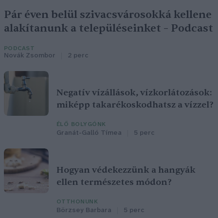
Pár éven belül szivacsvárosokká kellene
alakítanunk a településeinket – Podcast
PODCAST
Novák Zsombor
2 perc
Negatív vízállások, vízkorlátozások:
miképp takarékoskodhatsz a vízzel?
ÉLŐ BOLYGÓNK
Granát-Galló Tímea
5 perc
Hogyan védekezzünk a hangyák
ellen természetes módon?
OTTHONUNK
Börzsey Barbara
5 perc