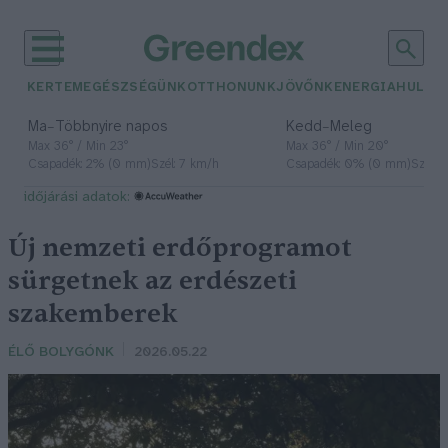
KERTEM
EGÉSZSÉGÜNK
OTTHONUNK
JÖVŐNK
ENERGIA
HULLA
–
–
Ma
Többnyire napos
Kedd
Meleg
Max 36° / Min 23°
Max 36° / Min 20°
Csapadék: 2% (0 mm)
Szél: 7 km/h
Csapadék: 0% (0 mm)
Szél: 
időjárási adatok:
Új nemzeti erdőprogramot
sürgetnek az erdészeti
szakemberek
ÉLŐ BOLYGÓNK
2026.05.22