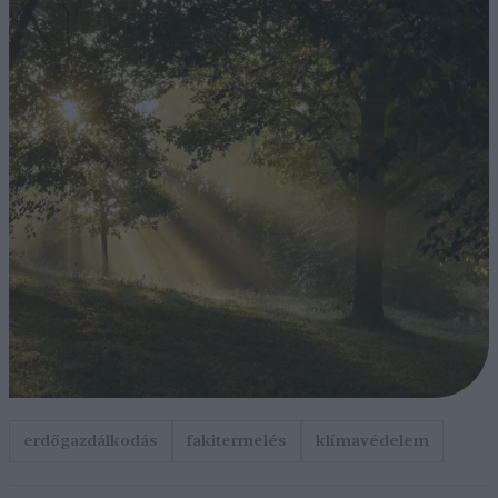
erdőgazdálkodás
fakitermelés
klímavédelem