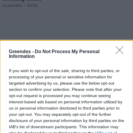
Greendex
55:58
Ehető gazok – Ne irtsd, hanem
Greendex -
Do Not Process My Personal
főzd meg őket!
Information
Granát-Galló Tímea
4 perc
ÉLŐ BOLYGÓNK
If you wish to opt-out of the sale, sharing to third parties, or
processing of your personal or sensitive information for
targeted advertising by us, please use the below opt-out
section to confirm your selection. Please note that after your
opt-out request is processed you may continue seeing
interest-based ads based on personal information utilized by
us or personal information disclosed to third parties prior to
your opt-out. You may separately opt-out of the further
disclosure of your personal information by third parties on the
IAB’s list of downstream participants. This information may