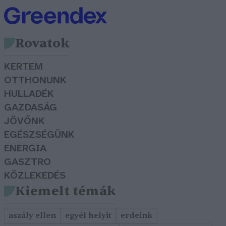
Rovatok
KERTEM
OTTHONUNK
HULLADÉK
GAZDASÁG
JÖVŐNK
EGÉSZSÉGÜNK
ENERGIA
GASZTRO
KÖZLEKEDÉS
Kiemelt témák
aszály ellen
egyél helyit
erdeink