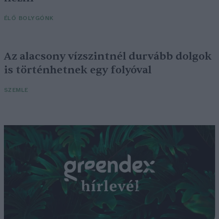
ÉLŐ BOLYGÓNK
Az alacsony vízszintnél durvább dolgok
is történhetnek egy folyóval
SZEMLE