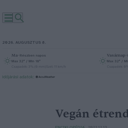
2026. AUGUSZTUS 8.
Ma
–
Vasárnap
–
Részben napos
Max 32° / Min 18°
Max 32° / Mi
Csapadék: 3% (0 mm)
Szél: 11 km/h
Csapadék: 0
időjárási adatok:
Vegán étren
ENCIKLOPÉDIA
2022.12.13