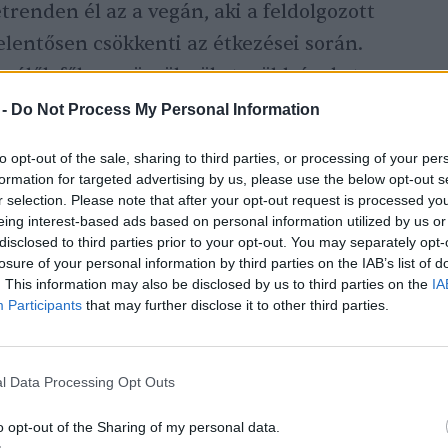
trenden él az a vegán, aki a feldolgozott
elentősen csökkenti az étkezései során.
 élők főleg gyümölcsöket, zöldségeket,
kat fogyasztanak hőkezelés, azaz főzés, sütés,
 -
Do Not Process My Personal Information
l. Étrendjüket legalább 75%-ban alkotják
to opt-out of the sale, sharing to third parties, or processing of your per
formation for targeted advertising by us, please use the below opt-out s
r selection. Please note that after your opt-out request is processed y
 étrend esetében a teljes kalóriabevitel
eing interest-based ads based on personal information utilized by us or
rát, ami főként friss gyümölcsökből
disclosed to third parties prior to your opt-out. You may separately opt-
losure of your personal information by third parties on the IAB’s list of
ó legfeljebb 10%-10%-ot pedig fehérje és
. This information may also be disclosed by us to third parties on the
IA
Participants
that may further disclose it to other third parties.
, hogy az irányzat követői állatbőrből,
 selyemből készült ruhaneműket sem
l Data Processing Opt Outs
rkuszokat, az állatkerteket és minden
o opt-out of the Sharing of my personal data.
ilyen formában kihasználja vagy