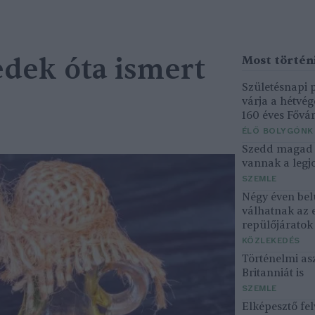
edek óta ismert
Születésnapi
várja a hétvé
160 éves Fővár
ÉLŐ BOLYGÓNK
Szedd magad ő
vannak a legjo
SZEMLE
Négy éven bel
válhatnak az 
repülőjárato
KÖZLEKEDÉS
Történelmi asz
Britanniát is
SZEMLE
Elképesztő fel