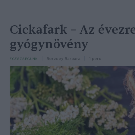
Cickafark – Az évezr
gyógynövény
Börzsey Barbara
1 perc
EGÉSZSÉGÜNK