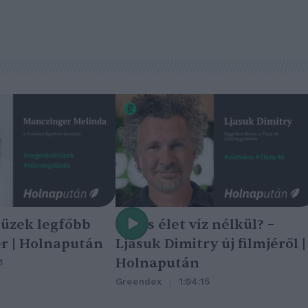
tüzek legfőbb
Nincs élet víz nélkül? –
r | Holnapután
Ljasuk Dimitry új filmjéről |
Holnapután
3
Greendex
1:04:15