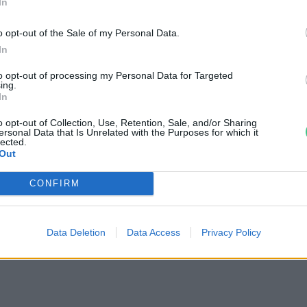
In
o opt-out of the Sale of my Personal Data.
In
to opt-out of processing my Personal Data for Targeted
ing.
In
o opt-out of Collection, Use, Retention, Sale, and/or Sharing
ersonal Data that Is Unrelated with the Purposes for which it
lected.
Out
CONFIRM
ba
ei
Data Deletion
Data Access
Privacy Policy