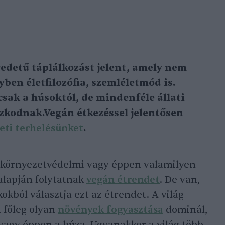
edetű táplálkozást jelent, amely nem
ben életfilozófia, szemléletmód is.
csak a húsoktól, de mindenféle állati
ózkodnak.Vegán étkezéssel jelentősen
eti terhelésünket
.
k környezetvédelmi vagy éppen valamilyen
alapján folytatnak
vegán étrendet
. De van,
kokból választja ezt az étrendet. A világ
 főleg olyan
növények fogyasztása
dominál,