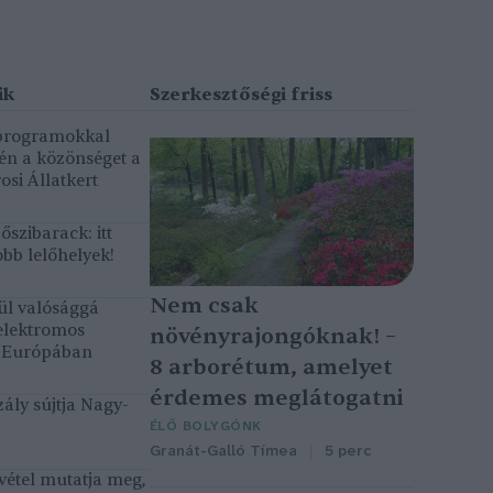
 programokkal
gén a közönséget a
osi Állatkert
szibarack: itt
bb lelőhelyek!
Nem csak
ül valósággá
elektromos
növényrajongóknak! –
k Európában
8 arborétum, amelyet
érdemes meglátogatni
ály sújtja Nagy-
ÉLŐ BOLYGÓNK
Granát-Galló Tímea
5 perc
vétel mutatja meg,