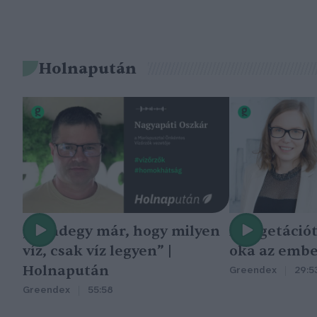
Holnapután
„Mindegy már, hogy milyen
A vegetáció
víz, csak víz legyen” |
oka az embe
Holnapután
Greendex
29:5
Greendex
55:58