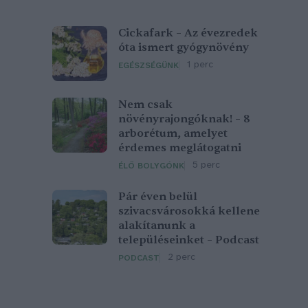
Cickafark – Az évezredek
óta ismert gyógynövény
1 perc
EGÉSZSÉGÜNK
Nem csak
növényrajongóknak! – 8
arborétum, amelyet
érdemes meglátogatni
5 perc
ÉLŐ BOLYGÓNK
Pár éven belül
szivacsvárosokká kellene
alakítanunk a
településeinket – Podcast
2 perc
PODCAST