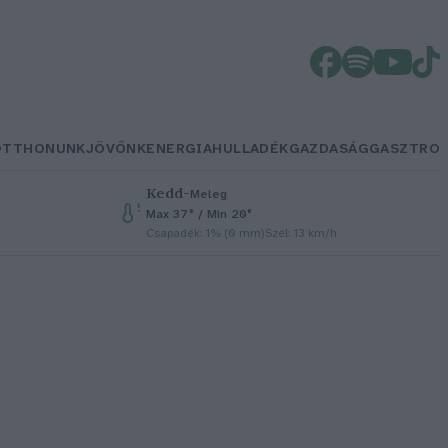
OTTHONUNK
JÖVŐNK
ENERGIA
HULLADÉK
GAZDASÁG
GASZTRO
Kedd
–
Meleg
Max 37° / Min 20°
Csapadék: 1% (0 mm)
Szél: 13 km/h