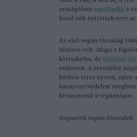
mint a bab, a lencse, a riz
országában
emelkedik
a ve
fiatal nők nyitottak erre az
Az első vegán társaság 1944
Watson volt. Maga a fogalo
köztudatba, de
növényi ét
emberek. A szemlélet napj
körben teret nyerni, mint 
környezetvédelmi megfonto
kívánatossá a vegánságot.
Népszerű vegán étrendek: