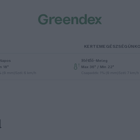
KERTEM
EGÉSZSÉGÜNK
Hétfő
–
Napos
Meleg
n 18°
Max 36° / Min 22°
% (0 mm)
Szél: 6 km/h
Csapadék: 1% (0 mm)
Szél: 7 km/h
d