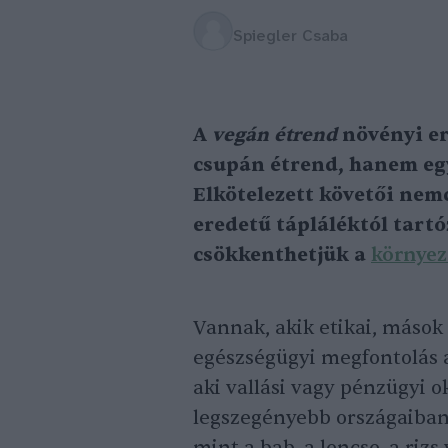
Spiegler Csaba
A
vegán étrend
növényi er
csupán étrend, hanem egy
Elkötelezett követői nem
eredetű tápláléktól tart
csökkenthetjük a
környez
Vannak, akik etikai, máso
egészségügyi megfontolás 
aki vallási vagy pénzügyi o
legszegényebb országaiban