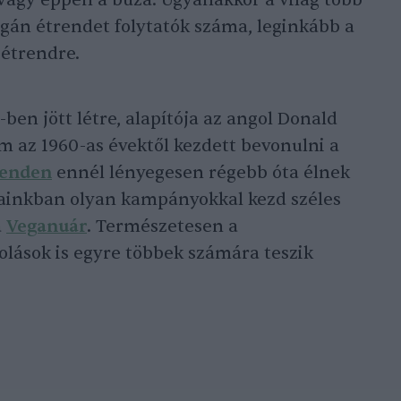
s vagy éppen a búza. Ugyanakkor a világ több
gán étrendet folytatók száma, leginkább a
 étrendre.
-ben jött létre, alapítója az angol Donald
m az 1960-as évektől kezdett bevonulni a
renden
ennél lényegesen régebb óta élnek
ainkban olyan kampányokkal kezd széles
a
Veganuár
. Természetesen a
lások is egyre többek számára teszik