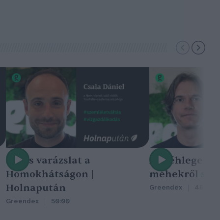
Nincs varázslat a
A méhlegelő 
Homokhátságon |
méhekről szól
Holnapután
Greendex
46:47
Greendex
50:00