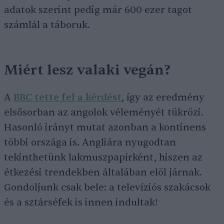
adatok szerint pedig már 600 ezer tagot
számlál a táboruk.
Miért lesz valaki vegán?
A
BBC tette fel a kérdést
, így az eredmény
elsősorban az angolok véleményét tükrözi.
Hasonló irányt mutat azonban a kontinens
többi országa is. Angliára nyugodtan
tekinthetünk lakmuszpapírként, hiszen az
étkezési trendekben általában elöl járnak.
Gondoljunk csak bele: a televíziós szakácsok
és a sztárséfek is innen indultak!