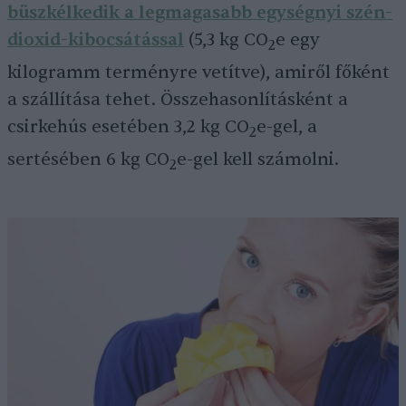
büszkélkedik a legmagasabb egységnyi szén-
dioxid-kibocsátással
(5,3 kg CO
e egy
2
kilogramm terményre vetítve), amiről főként
a szállítása tehet. Összehasonlításként a
csirkehús esetében 3,2 kg CO
e-gel, a
2
sertésében 6 kg CO
e-gel kell számolni.
2