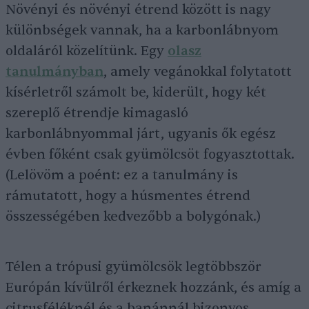
Növényi és növényi étrend között is nagy
különbségek vannak, ha a karbonlábnyom
oldaláról közelítünk. Egy
olasz
tanulmányban
, amely vegánokkal folytatott
kísérletről számolt be, kiderült, hogy két
szereplő étrendje kimagasló
karbonlábnyommal járt, ugyanis ők egész
évben főként csak gyümölcsöt fogyasztottak.
(Lelövöm a poént: ez a tanulmány is
rámutatott, hogy a húsmentes étrend
összességében kedvezőbb a bolygónak.)
Télen a trópusi gyümölcsök legtöbbször
Európán kívülről érkeznek hozzánk, és amíg a
citrusféléknél és a banánnál bizonyos