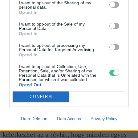
I want to opt-out of the Sharing of my
Termesztése pedig folyamatosan bővül, 2024-
personal data.
Opted In
re 107,6 millió tonnára emelkedhet az
előállított pálmaolaj mennyisége. Fő
I want to opt-out of the Sale of my
Personal Data.
termőterülete Indonézia, ahol az esőerdőből
Opted In
veszik el a mezőgazdasági területet, aminek
I want to opt-out of processing my
következtében 2001 és 2018 között 25,6 millió
Personal Data for Targeted Advertising.
Opted In
hektáron irtották ki az erdőt. (Ez nagyjából
I want to opt-out of Collection, Use,
akkora terület, mint Új-Zéland.)
Retention, Sale, and/or Sharing of my
Personal Data that Is Unrelated with the
Purposes for which it was collected.
Opted Out
Ne menjen el a kedved a sok
CONFIRM
negatív adat miatt!
Data Deletion
Data Access
Privacy Policy
A sok negatív adat láttán könnyen
keletkezhet az a tévhit, hogy minden egyes