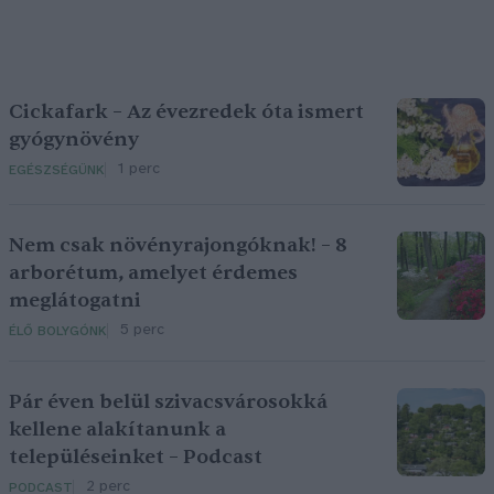
Cickafark – Az évezredek óta ismert
gyógynövény
1 perc
EGÉSZSÉGÜNK
Nem csak növényrajongóknak! – 8
arborétum, amelyet érdemes
meglátogatni
5 perc
ÉLŐ BOLYGÓNK
Pár éven belül szivacsvárosokká
kellene alakítanunk a
településeinket – Podcast
2 perc
PODCAST