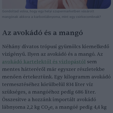
Gondoltad volna, hogy egy helyi szupermarketben vásárolt
mangónak akkora a karbonlábnyoma, mint egy csirkecombnak?
Az avokádó és a mangó
Néhány divatos trópusi gyümölcs kiemelkedő
vízigényű. Ilyen az avokádó és a mangó. Az
avokádó kartelektől és vízlopástól
sem
mentes hátteréről már egyszer részletekbe
menően értekeztünk. Egy kilogramm avokádó
termesztéséhez körülbelül 834 liter víz
szükséges, a mangóéhoz pedig 686 liter.
Összesítve a hozzánk importált avokádó
lábnyoma 2,2 kg CO
e, a mangóé pedig 4,4 kg
2