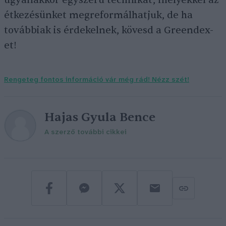
ugyanakkor egyszerű technikát, melyekkel az
étkezésünket megreformálhatjuk, de ha
továbbiak is érdekelnek, kövesd a Greendex-
et!
Rengeteg fontos információ vár még rád! Nézz szét!
Hajas Gyula Bence
A szerző további cikkei