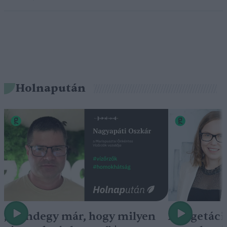
Holnapután
„Mindegy már, hogy milyen
A vegetáci