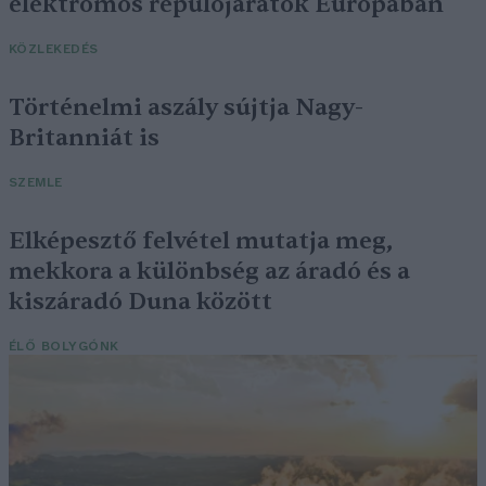
elektromos repülőjáratok Európában
KÖZLEKEDÉS
Történelmi aszály sújtja Nagy-
Britanniát is
SZEMLE
Elképesztő felvétel mutatja meg,
mekkora a különbség az áradó és a
kiszáradó Duna között
ÉLŐ BOLYGÓNK