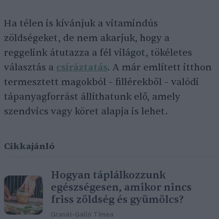
Ha télen is kívánjuk a vitamindús
zöldségeket, de nem akarjuk, hogy a
reggelink átutazza a fél világot, tökéletes
választás a
csíráztatás
. A már említett itthon
termesztett magokból – fillérekből – valódi
tápanyagforrást állíthatunk elő, amely
szendvics vagy köret alapja is lehet.
Cikkajánló
Hogyan táplálkozzunk
egészségesen, amikor nincs
friss zöldség és gyümölcs?
Granát-Galló Tímea