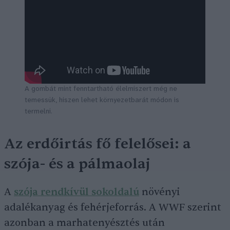
A gombát mint fenntartható élelmiszert még ne
temessük, hiszen lehet környezetbarát módon is
termelni.
Az erdőirtás fő felelősei: a
szója- és a pálmaolaj
A
szója rendkívül sokoldalú
növényi
adalékanyag és fehérjeforrás. A WWF szerint
azonban a marhatenyésztés után