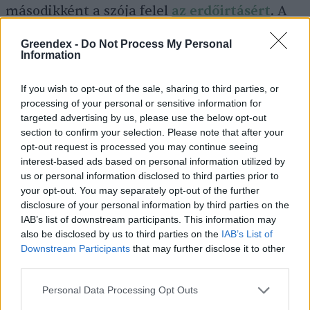
másodikként a szója felel
az erdőirtásért
. A
teljes képhez az is hozzátartozik, hogy szintén
Greendex -
Do Not Process My Personal
a WWF szerint a megtermelt szójának csupán
Information
6%-át fogyasztjuk közvetlenül mi, emberek. A
If you wish to opt-out of the sale, sharing to third parties, or
szója túlnyomó részét állati takarmányozásra
processing of your personal or sensitive information for
fordítják.
targeted advertising by us, please use the below opt-out
section to confirm your selection. Please note that after your
opt-out request is processed you may continue seeing
interest-based ads based on personal information utilized by
Elméletileg nem lenne probléma a
us or personal information disclosed to third parties prior to
pálmaolajjal sem, de mivel ez is
your opt-out. You may separately opt-out of the further
sokféleképpen felhasználható élelmiszer,
disclosure of your personal information by third parties on the
IAB’s list of downstream participants. This information may
hatalmas mennyiségben termesztik. Egy
also be disclosed by us to third parties on the
IAB’s List of
átlagos fogyasztó bevásárlókosarában lévő
Downstream Participants
that may further disclose it to other
third parties.
termékek akár
50%-ában is
lehet pálmaolaj.
Personal Data Processing Opt Outs