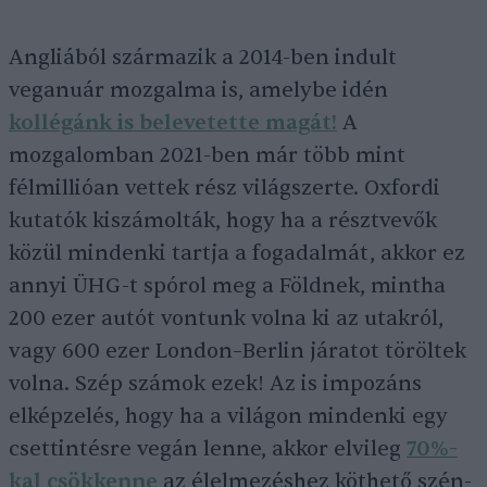
Angliából származik a 2014-ben indult
veganuár mozgalma is, amelybe idén
kollégánk is belevetette magát!
A
mozgalomban 2021-ben már több mint
félmillióan vettek rész világszerte. Oxfordi
kutatók kiszámolták, hogy ha a résztvevők
közül mindenki tartja a fogadalmát, akkor ez
annyi ÜHG-t spórol meg a Földnek, mintha
200 ezer autót vontunk volna ki az utakról,
vagy 600 ezer London–Berlin járatot töröltek
volna. Szép számok ezek! Az is impozáns
elképzelés, hogy ha a világon mindenki egy
csettintésre vegán lenne, akkor elvileg
70%-
kal csökkenne
az élelmezéshez köthető szén-