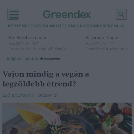
KERTEM
EGÉSZSÉGÜNK
OTTHONUNK
JÖVŐNK
ENERGIA
HULLA
–
–
Ma
Részben napos
Vasárnap
Napos
Max 32° / Min 18°
Max 32° / Min 18°
Csapadék: 3% (0 mm)
Szél: 9 km/h
Csapadék: 0% (0 mm)
Szél: 
időjárási adatok:
Vajon mindig a vegán a
legzöldebb étrend?
ÉLŐ BOLYGÓNK
2022.01.21