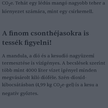
CO
e. Tehát egy lédús mangó nagyobb teher a
2
környezet számára, mint egy csirkemell.
A finom csonthéjasokra is
tessék figyelni!
A mandula, a dió és a kesudió nagyüzemi
termesztése is vízigényes. A becslések szerint
több mint 4000 liter vizet igényel minden
megvásárolt kiló dióféle. Szén-dioxid-
kibocsátásban (4,99 kg CO
e-gel) is a kesu a
2
negatív győztes.