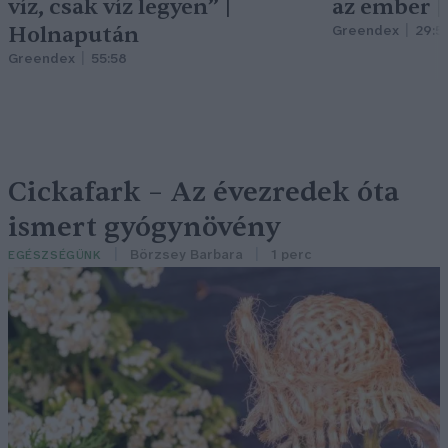
víz, csak víz legyen” |
az ember 
Holnapután
Greendex
29:5
Greendex
55:58
Cickafark – Az évezredek óta
ismert gyógynövény
Börzsey Barbara
1 perc
EGÉSZSÉGÜNK