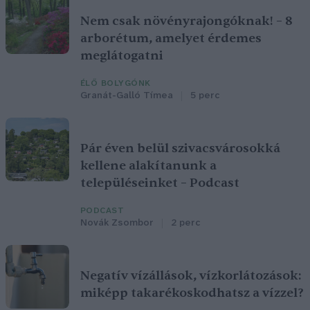
Nem csak növényrajongóknak! – 8
arborétum, amelyet érdemes
meglátogatni
ÉLŐ BOLYGÓNK
Granát-Galló Tímea
5 perc
Pár éven belül szivacsvárosokká
kellene alakítanunk a
településeinket – Podcast
PODCAST
Novák Zsombor
2 perc
Negatív vízállások, vízkorlátozások:
miképp takarékoskodhatsz a vízzel?