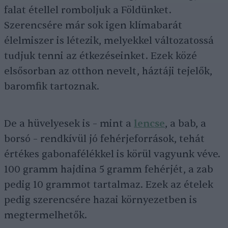
falat étellel romboljuk a Földünket.
Szerencsére már sok igen klímabarát
élelmiszer is létezik, melyekkel változatossá
tudjuk tenni az étkezéseinket. Ezek közé
elsősorban az otthon nevelt, háztáji tejelők,
baromfik tartoznak.
De a hüvelyesek is – mint a
lencse
, a bab, a
borsó – rendkívül jó fehérjeforrások, tehát
értékes gabonafélékkel is körül vagyunk véve.
100 gramm hajdina 5 gramm fehérjét, a zab
pedig 10 grammot tartalmaz. Ezek az ételek
pedig szerencsére hazai környezetben is
megtermelhetők.