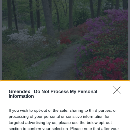
Greendex -
Do Not Process My Personal
Information
Magyarország tele van gyönyörű növényekkel, így arborétumokkal
If you wish to opt-out of the sale, sharing to third parties, or
is. A jó idő beköszöntével érdemes minél többet felkeresni.
processing of your personal or sensitive information for
targeted advertising by us, please use the below opt-out
section to confirm your selection. Please note that after your