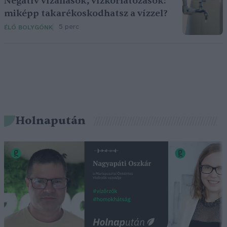
Negatív vízállások, vízkorlátozások:
miképp takarékoskodhatsz a vízzel?
5 perc
ÉLŐ BOLYGÓNK
Holnapután