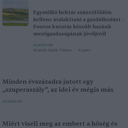
Egymillió hektár szántóföldön
kellene átalakítani a gazdálkodást –
Fontos kutatás készült hazánk
mezőgazdaságának jövőjéről
AGRÁRIUM
Granát-Galló Tímea
6 perc
Minden évszázadra jutott egy
„szuperaszály”, az idei év mégis más
AGRÁRIUM
Miért viseli meg az embert a hőség és