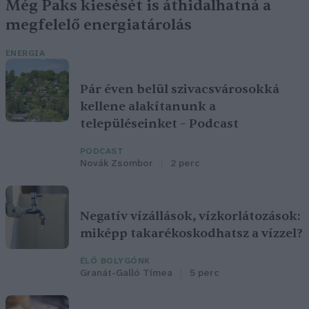
Még Paks kiesését is áthidalhatná a
megfelelő energiatárolás
ENERGIA
Pár éven belül szivacsvárosokká
kellene alakítanunk a
településeinket – Podcast
PODCAST
Novák Zsombor
2 perc
Negatív vízállások, vízkorlátozások:
miképp takarékoskodhatsz a vízzel?
ÉLŐ BOLYGÓNK
Granát-Galló Tímea
5 perc