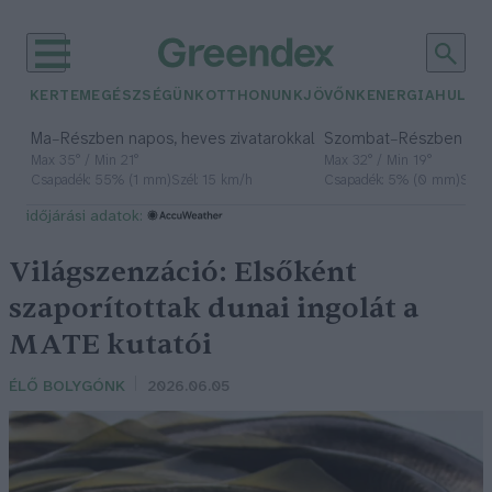
KERTEM
EGÉSZSÉGÜNK
OTTHONUNK
JÖVŐNK
ENERGIA
HULLA
–
–
Ma
Részben napos, heves zivatarokkal
Szombat
Részben na
Max 35° / Min 21°
Max 32° / Min 19°
Csapadék: 55% (1 mm)
Szél: 15 km/h
Csapadék: 5% (0 mm)
Szél:
időjárási adatok:
Világszenzáció: Elsőként
szaporítottak dunai ingolát a
MATE kutatói
ÉLŐ BOLYGÓNK
2026.06.05