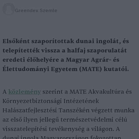
Greendex Szemle
Elsőként szaporítottak dunai ingolát, és
telepítették vissza a halfaj szaporulatát
eredeti élőhelyére a Magyar Agrár- és
Élettudományi Egyetem (MATE) kutatói.
A
közlemény
szerint a MATE Akvakultúra és
Környezetbiztonsági Intézetének
Halászatfejlesztési Tanszékén végzett munka
az első ilyen jellegű természetvédelmi célú
visszatelepítési tevékenység a világon. A
dunai ingola Magyarországon fokozottan