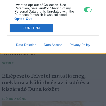
I want to opt-out of Collection, Use,
Retention, Sale, and/or Sharing of my
Personal Data that Is Unrelated with the
Purposes for which it was collected.
Négy éven belül valósággá válhatnak az
Opted Out
elektromos repülőjáratok Európában
CONFIRM
KÖZLEKEDÉS
Data Deletion
Data Access
Privacy Policy
Történelmi aszály sújtja Nagy-
Britanniát is
SZEMLE
Elképesztő felvétel mutatja meg,
mekkora a különbség az áradó és a
kiszáradó Duna között
ÉLŐ BOLYGÓNK