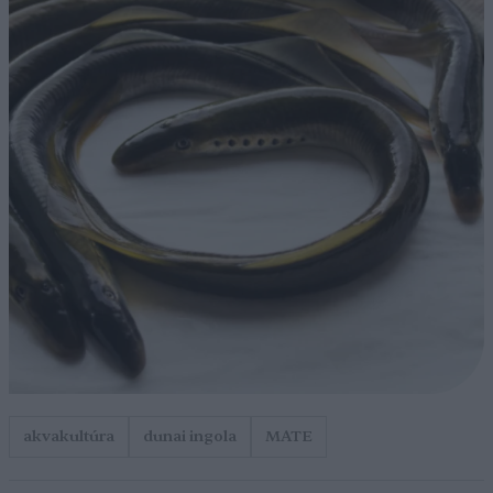
akvakultúra
dunai ingola
MATE