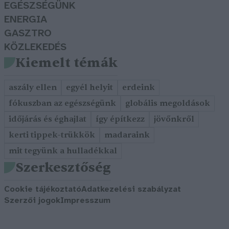
EGÉSZSÉGÜNK
ENERGIA
GASZTRO
KÖZLEKEDÉS
Kiemelt témák
aszály ellen
egyél helyit
erdeink
fókuszban az egészségünk
globális megoldások
időjárás és éghajlat
így építkezz
jövőnkről
kerti tippek-trükkök
madaraink
mit tegyünk a hulladékkal
Szerkesztőség
Cookie tájékoztató
Adatkezelési szabályzat
Szerzői jogok
Impresszum