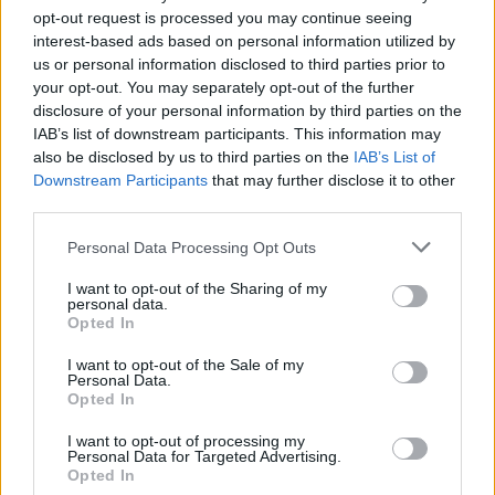
Születésnapi programokkal várja a
opt-out request is processed you may continue seeing
interest-based ads based on personal information utilized by
hétvégén a közönséget a 160 éves
us or personal information disclosed to third parties prior to
Fővárosi Állatkert
your opt-out. You may separately opt-out of the further
disclosure of your personal information by third parties on the
ÉLŐ BOLYGÓNK
IAB’s list of downstream participants. This information may
also be disclosed by us to third parties on the
IAB’s List of
Szedd magad őszibarack: itt vannak
Downstream Participants
that may further disclose it to other
a legjobb lelőhelyek!
third parties.
Personal Data Processing Opt Outs
SZEMLE
I want to opt-out of the Sharing of my
personal data.
Opted In
I want to opt-out of the Sale of my
Personal Data.
Opted In
I want to opt-out of processing my
Personal Data for Targeted Advertising.
Opted In