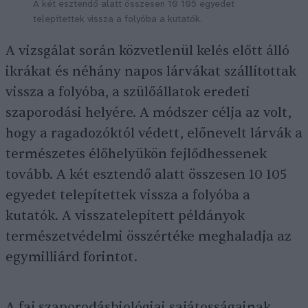
A két esztendő alatt összesen 10 105 egyedet
telepítettek vissza a folyóba a kutatók.
A vizsgálat során közvetlenül kelés előtt álló
ikrákat és néhány napos lárvákat szállítottak
vissza a folyóba, a szülőállatok eredeti
szaporodási helyére. A módszer célja az volt,
hogy a ragadozóktól védett, előnevelt lárvák a
természetes élőhelyükön fejlődhessenek
tovább. A két esztendő alatt összesen 10 105
egyedet telepítettek vissza a folyóba a
kutatók. A visszatelepített példányok
természetvédelmi összértéke meghaladja az
egymilliárd forintot.
A faj szaporodásbiológiai sajátosságainak