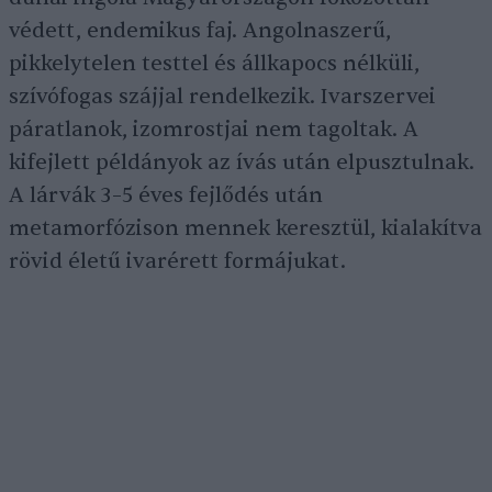
védett, endemikus faj. Angolnaszerű,
pikkelytelen testtel és állkapocs nélküli,
szívófogas szájjal rendelkezik. Ivarszervei
páratlanok, izomrostjai nem tagoltak. A
kifejlett példányok az ívás után elpusztulnak.
A lárvák 3–5 éves fejlődés után
metamorfózison mennek keresztül, kialakítva
rövid életű ivarérett formájukat.