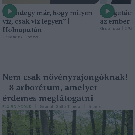
„Mindegy már, hogy milyen
A vegetáci
víz, csak víz legyen” |
az ember 
Holnapután
Greendex
29:5
Greendex
55:58
Nem csak növényrajongóknak!
– 8 arborétum, amelyet
érdemes meglátogatni
Granát-Galló Tímea
5 perc
ÉLŐ BOLYGÓNK