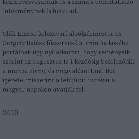
kézművesvásárnak és a számos bemutatkozó
intézménynek is helyt ad.
Oláh Emese kolozsvári alpolgármester és
Gergely Balázs főszervező a Krónika közéleti
portálnak úgy nyilatkozott, hogy reményeik
szerint az augusztus 13-i kezdésig befejeződik
a munka zöme, és megvalósul Emil Boc
ígérete, miszerint a felújított utcákat a
magyar napokon avatják fel.
(
MTI
)