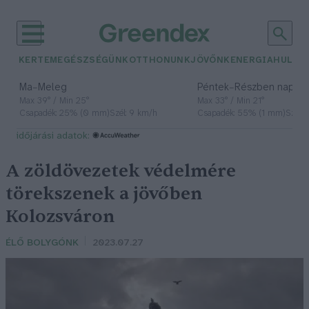
KERTEM
EGÉSZSÉGÜNK
OTTHONUNK
JÖVŐNK
ENERGIA
HULLA
–
–
Ma
Meleg
Péntek
Részben napos, 
Max 39° / Min 25°
Max 33° / Min 21°
Csapadék: 25% (0 mm)
Szél: 9 km/h
Csapadék: 55% (1 mm)
Szél: 
időjárási adatok:
A zöldövezetek védelmére
törekszenek a jövőben
Kolozsváron
ÉLŐ BOLYGÓNK
2023.07.27