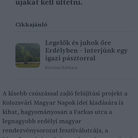
újakat kell ültetni.
Cikkajánló
Legelők és juhok őre
Erdélyben – interjúnk egy
igazi pásztorral
Börzsey Barbara
A kisebb csúszással zajló felújítási projekt a
Kolozsvári Magyar Napok idei kiadására is
kihat, hagyományosan a Farkas utca a
legnagyobb erdélyi magyar
rendezvénysorozat fesztiválutcája, a