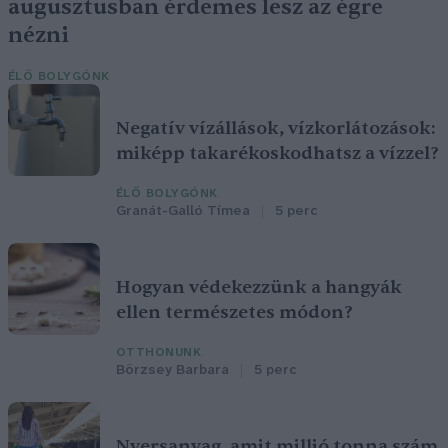
augusztusban érdemes lesz az égre
nézni
ÉLŐ BOLYGÓNK
Negatív vízállások, vízkorlátozások:
miképp takarékoskodhatsz a vízzel?
ÉLŐ BOLYGÓNK
Granát-Galló Tímea
5 perc
Hogyan védekezzünk a hangyák
ellen természetes módon?
OTTHONUNK
Börzsey Barbara
5 perc
Nyersanyag, amit millió tonna szám