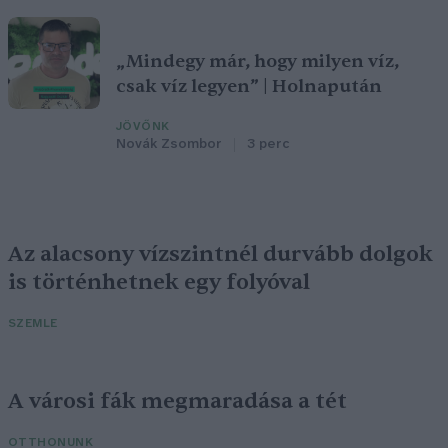
„Mindegy már, hogy milyen víz,
csak víz legyen” | Holnapután
JÖVŐNK
Novák Zsombor
3 perc
Az alacsony vízszintnél durvább dolgok
is történhetnek egy folyóval
SZEMLE
A városi fák megmaradása a tét
OTTHONUNK