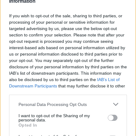
Information
„Mindegy már, hogy milyen
A vegetáci
víz, csak víz legyen” |
az ember 
If you wish to opt-out of the sale, sharing to third parties, or
processing of your personal or sensitive information for
Holnapután
Greendex
29:5
targeted advertising by us, please use the below opt-out
Greendex
55:58
section to confirm your selection. Please note that after your
opt-out request is processed you may continue seeing
interest-based ads based on personal information utilized by
us or personal information disclosed to third parties prior to
your opt-out. You may separately opt-out of the further
disclosure of your personal information by third parties on the
Pár éven belül
IAB’s list of downstream participants. This information may
also be disclosed by us to third parties on the
IAB’s List of
szivacsvárosokká kellene
Downstream Participants
that may further disclose it to other
alakítanunk a településeinket –
third parties.
Podcast
Personal Data Processing Opt Outs
Novák Zsombor
2 perc
PODCAST
I want to opt-out of the Sharing of my
personal data.
Opted In