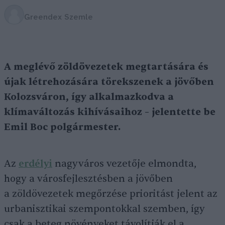
Greendex Szemle
A meglévő zöldövezetek megtartására és
újak létrehozására törekszenek a jövőben
Kolozsváron, így alkalmazkodva a
klímaváltozás kihívásaihoz – jelentette be
Emil Boc polgármester.
Az
erdélyi
nagyváros vezetője elmondta,
hogy a városfejlesztésben a jövőben
a zöldövezetek megőrzése prioritást jelent az
urbanisztikai szempontokkal szemben, így
csak a beteg növényeket távolítják el a