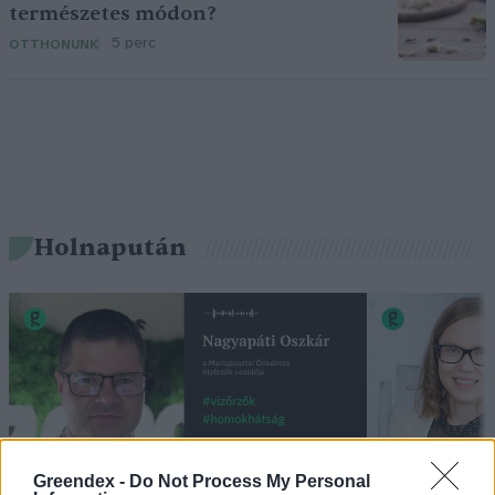
természetes módon?
5 perc
OTTHONUNK
Holnapután
Greendex -
Do Not Process My Personal