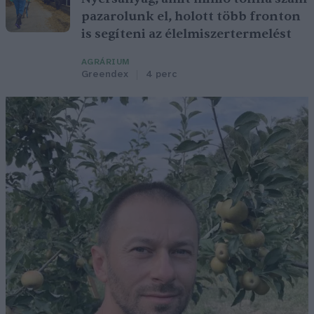
pazarolunk el, holott több fronton
is segíteni az élelmiszertermelést
AGRÁRIUM
Greendex
4 perc