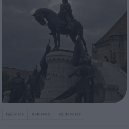
faültetés
Kolozsvár
zöldövezet