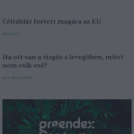
Céltáblát festett magára az EU
ENERGIA
Ha ott van a vízgőz a levegőben, miért
nem esik eső?
ÉLŐ BOLYGÓNK