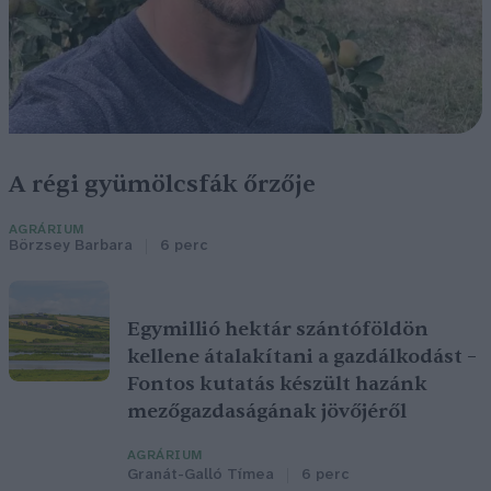
A régi gyümölcsfák őrzője
AGRÁRIUM
Börzsey Barbara
6 perc
Egymillió hektár szántóföldön
kellene átalakítani a gazdálkodást –
Fontos kutatás készült hazánk
mezőgazdaságának jövőjéről
AGRÁRIUM
Granát-Galló Tímea
6 perc