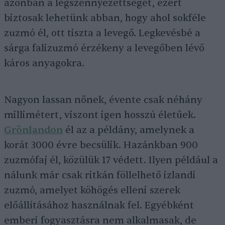
azonban a légszennyezettséget, ezért
biztosak lehetünk abban, hogy ahol sokféle
zuzmó él, ott tiszta a levegő. Legkevésbé a
sárga falizuzmó érzékeny a levegőben lévő
káros anyagokra.
Nagyon lassan nőnek, évente csak néhány
millimétert, viszont igen hosszú életűek.
Grönlandon
él az a példány, amelynek a
korát 3000 évre becsülik. Hazánkban 900
zuzmófaj él, közülük 17 védett. Ilyen például a
nálunk már csak ritkán föllelhető izlandi
zuzmó, amelyet köhögés elleni szerek
előállításához használnak fel. Egyébként
emberi fogyasztásra nem alkalmasak, de