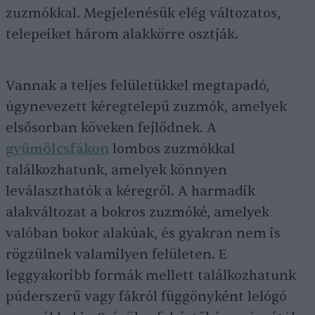
zuzmókkal. Megjelenésük elég változatos,
telepeiket három alakkörre osztják.
Vannak a teljes felületükkel megtapadó,
úgynevezett kéregtelepű zuzmók, amelyek
elsősorban köveken fejlődnek. A
gyümölcsfákon
lombos zuzmókkal
találkozhatunk, amelyek könnyen
leválaszthatók a kéregről. A harmadik
alakváltozat a bokros zuzmóké, amelyek
valóban bokor alakúak, és gyakran nem is
rögzülnek valamilyen felületen. E
leggyakoribb formák mellett találkozhatunk
púderszerű vagy fákról függönyként lelógó