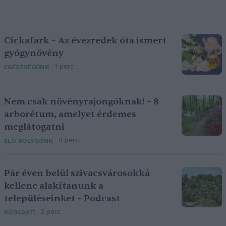
Cickafark – Az évezredek óta ismert
gyógynövény
1 perc
EGÉSZSÉGÜNK
Nem csak növényrajongóknak! – 8
arborétum, amelyet érdemes
meglátogatni
5 perc
ÉLŐ BOLYGÓNK
Pár éven belül szivacsvárosokká
kellene alakítanunk a
településeinket – Podcast
2 perc
PODCAST