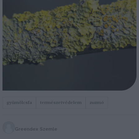
gyümölcsfa
természetvédelem
zuzmó
Greendex Szemle