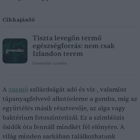
Cikkajánló
Tiszta levegőn termő
egészségforrás: nem csak
Izlandon terem
Greendex szemle
A
zuzmó
szilárdságát adó és víz-, valamint
táp­anyagfelvevő alkotóeleme a gomba, míg az
együttélés másik résztvevője, az alga vagy
baktérium fotoszintetizál. Ez a szimbiózis
ősidők óta fennáll mindkét fél előnyére. A
világ minden sarkában találkozhatunk