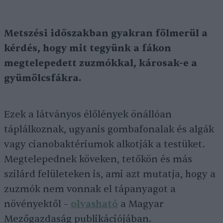
Metszési időszakban gyakran fölmerül a
kérdés, hogy mit tegyünk a fákon
megtelepedett zuzmókkal, károsak-e a
gyümölcsfákra.
Ezek a látványos élőlények önállóan
táplálkoznak, ugyanis gombafonalak és algák
vagy cianobaktériumok alkotják a testüket.
Megtelepednek köveken, tetőkön és más
szilárd felületeken is, ami azt mutatja, hogy a
zuzmók nem vonnak el tápanyagot a
növényektől –
olvasható
a Magyar
Mezőgazdaság publikációjában.