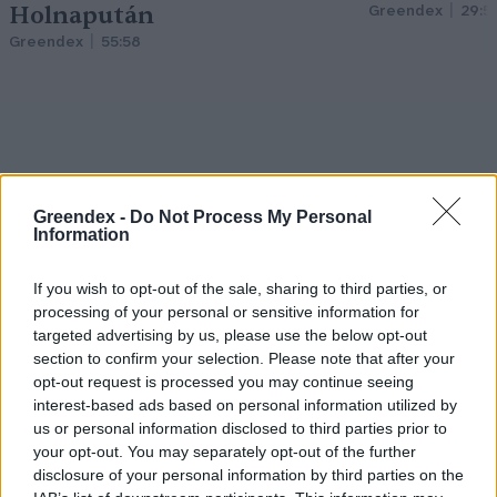
Holnapután
Greendex
29:5
Greendex
55:58
Cickafark – Az évezredek óta
Greendex -
Do Not Process My Personal
ismert gyógynövény
Information
Börzsey Barbara
1 perc
EGÉSZSÉGÜNK
If you wish to opt-out of the sale, sharing to third parties, or
processing of your personal or sensitive information for
targeted advertising by us, please use the below opt-out
section to confirm your selection. Please note that after your
opt-out request is processed you may continue seeing
interest-based ads based on personal information utilized by
us or personal information disclosed to third parties prior to
your opt-out. You may separately opt-out of the further
disclosure of your personal information by third parties on the