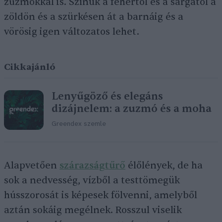
zuzmókkal is. Színük a fehértől és a sárgától a
zöldön és a szürkésen át a barnáig és a
vörösig igen változatos lehet.
Cikkajánló
Lenyűgöző és elegáns
dizájnelem: a zuzmó és a moha
Greendex szemle
Alapvetően
szárazságtűrő
élőlények, de ha
sok a nedvesség, vízből a testtömegük
hússzorosát is képesek fölvenni, amelyből
aztán sokáig megélnek. Rosszul viselik