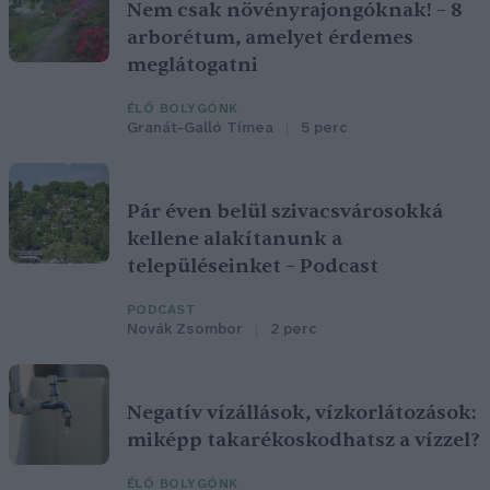
Nem csak növényrajongóknak! – 8
arborétum, amelyet érdemes
meglátogatni
ÉLŐ BOLYGÓNK
Granát-Galló Tímea
5 perc
Pár éven belül szivacsvárosokká
kellene alakítanunk a
településeinket – Podcast
PODCAST
Novák Zsombor
2 perc
Negatív vízállások, vízkorlátozások:
miképp takarékoskodhatsz a vízzel?
ÉLŐ BOLYGÓNK