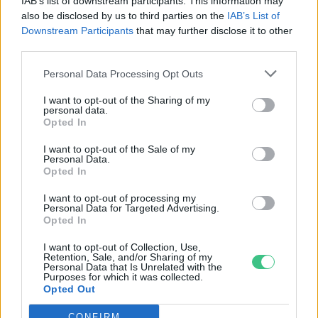
IAB’s list of downstream participants. This information may
also be disclosed by us to third parties on the
IAB’s List of
Downstream Participants
that may further disclose it to other
third parties.
Personal Data Processing Opt Outs
I want to opt-out of the Sharing of my
personal data.
Opted In
I want to opt-out of the Sale of my
Personal Data.
Opted In
Ezt a növényt már az őskorban is ismerték, a népi gyógyászatban
pedig ma is számos betegség ellen használják.
I want to opt-out of processing my
Personal Data for Targeted Advertising.
Opted In
Születésnapi programokkal várja a
I want to opt-out of Collection, Use,
Retention, Sale, and/or Sharing of my
hétvégén a közönséget a 160 éves
Personal Data that Is Unrelated with the
Purposes for which it was collected.
Fővárosi Állatkert
Opted Out
ÉLŐ BOLYGÓNK
CONFIRM