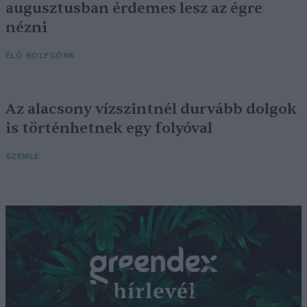
augusztusban érdemes lesz az égre
nézni
ÉLŐ BOLYGÓNK
Az alacsony vízszintnél durvább dolgok
is történhetnek egy folyóval
SZEMLE