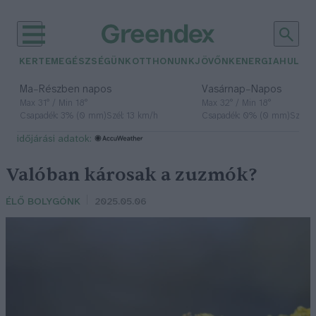
KERTEM
EGÉSZSÉGÜNK
OTTHONUNK
JÖVŐNK
ENERGIA
HULLA
–
–
Ma
Részben napos
Vasárnap
Napos
Max 31° / Min 18°
Max 32° / Min 18°
Csapadék: 3% (0 mm)
Szél: 13 km/h
Csapadék: 0% (0 mm)
Szél: 
időjárási adatok:
Valóban károsak a zuzmók?
ÉLŐ BOLYGÓNK
2025.05.06