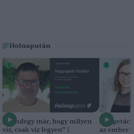
Holnapután
„Mindegy már, hogy milyen
A vegetáci
víz, csak víz legyen” |
az ember 