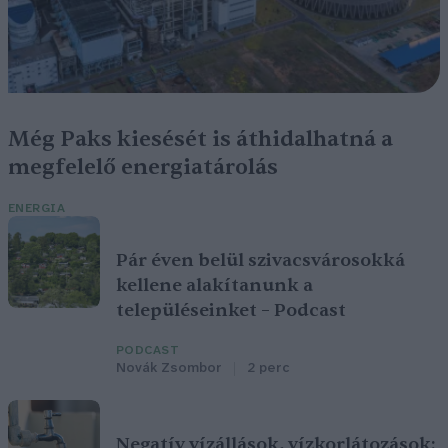
Még Paks kiesését is áthidalhatná a
megfelelő energiatárolás
ENERGIA
Pár éven belül szivacsvárosokká
kellene alakítanunk a
településeinket – Podcast
PODCAST
Novák Zsombor
2 perc
Negatív vízállások, vízkorlátozások: