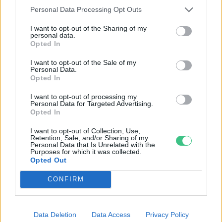
Personal Data Processing Opt Outs
I want to opt-out of the Sharing of my
personal data.
Opted In
I want to opt-out of the Sale of my
Personal Data.
Opted In
„Mindegy már, hogy milyen
A vegetáci
I want to opt-out of processing my
víz, csak víz legyen” |
az ember 
Personal Data for Targeted Advertising.
Holnapután
Opted In
Greendex
29:5
Greendex
55:58
I want to opt-out of Collection, Use,
Retention, Sale, and/or Sharing of my
Personal Data that Is Unrelated with the
Purposes for which it was collected.
Opted Out
CONFIRM
Nem csak növényrajongóknak!
– 8 arborétum, amelyet
Data Deletion
Data Access
Privacy Policy