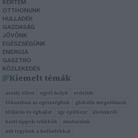
KERTEM
OTTHONUNK
HULLADÉK
GAZDASÁG
JÖVŐNK
EGÉSZSÉGÜNK
ENERGIA
GASZTRO
KÖZLEKEDÉS
Kiemelt témák
aszály ellen
egyél helyit
erdeink
fókuszban az egészségünk
globális megoldások
időjárás és éghajlat
így építkezz
jövőnkről
kerti tippek-trükkök
madaraink
mit tegyünk a hulladékkal