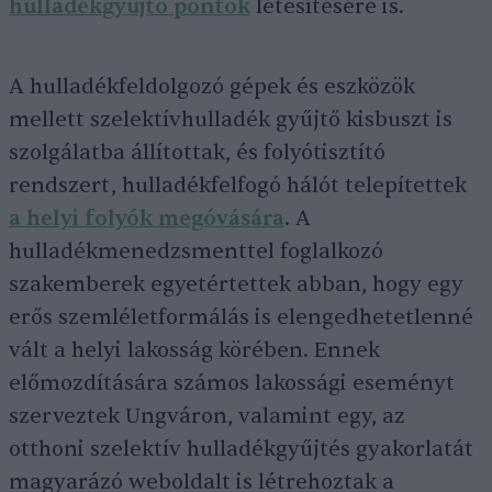
hulladékgyűjtő pontok
létesítésére is.
A hulladékfeldolgozó gépek és eszközök
mellett szelektívhulladék gyűjtő kisbuszt is
szolgálatba állítottak, és folyótisztító
rendszert, hulladékfelfogó hálót telepítettek
a helyi folyók megóvására
. A
hulladékmenedzsmenttel foglalkozó
szakemberek egyetértettek abban, hogy egy
erős szemléletformálás is elengedhetetlenné
vált a helyi lakosság körében. Ennek
előmozdítására számos lakossági eseményt
szerveztek Ungváron, valamint egy, az
otthoni szelektív hulladékgyűjtés gyakorlatát
magyarázó weboldalt is létrehoztak a