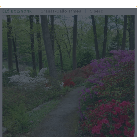
érdemes meglátogatni
Granát-Galló Tímea
5 perc
ÉLŐ BOLYGÓNK