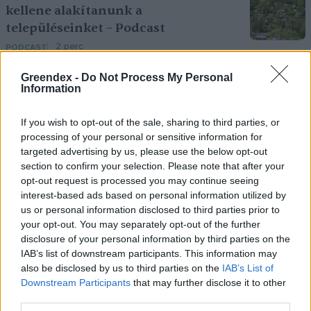
kellene alakítanunk a
településeinket – Podcast
2 perc
PODCAST
Greendex -
Do Not Process My Personal
Information
Negatív vízállások, vízkorlátozások:
miképp takarékoskodhatsz a vízzel?
If you wish to opt-out of the sale, sharing to third parties, or
5 perc
ÉLŐ BOLYGÓNK
processing of your personal or sensitive information for
targeted advertising by us, please use the below opt-out
section to confirm your selection. Please note that after your
opt-out request is processed you may continue seeing
interest-based ads based on personal information utilized by
us or personal information disclosed to third parties prior to
your opt-out. You may separately opt-out of the further
disclosure of your personal information by third parties on the
Holnapután
IAB’s list of downstream participants. This information may
also be disclosed by us to third parties on the
IAB’s List of
Downstream Participants
that may further disclose it to other
third parties.