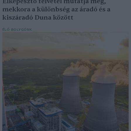
Elképesztő felvétel mutatja meg,
mekkora a különbség az áradó és a
kiszáradó Duna között
ÉLŐ BOLYGÓNK