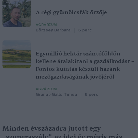
A régi gyümölcsfák őrzője
AGRÁRIUM
Börzsey Barbara
6 perc
Egymillió hektár szántóföldön
kellene átalakítani a gazdálkodást –
Fontos kutatás készült hazánk
mezőgazdaságának jövőjéről
AGRÁRIUM
Granát-Galló Tímea
6 perc
Minden évszázadra jutott egy
„szuperaszály”, az idei év mégis más