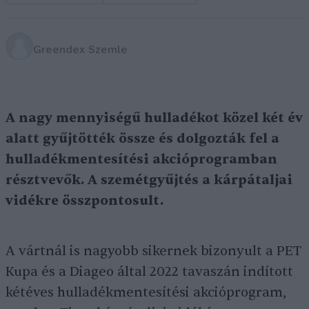
Greendex Szemle
A nagy mennyiségű hulladékot közel két év
alatt gyűjtötték össze és dolgozták fel a
hulladékmentesítési akcióprogramban
résztvevők. A szemétgyűjtés a kárpátaljai
vidékre összpontosult.
A vártnál is nagyobb sikernek bizonyult a PET
Kupa és a Diageo által 2022 tavaszán indított
kétéves hulladékmentesítési akcióprogram,