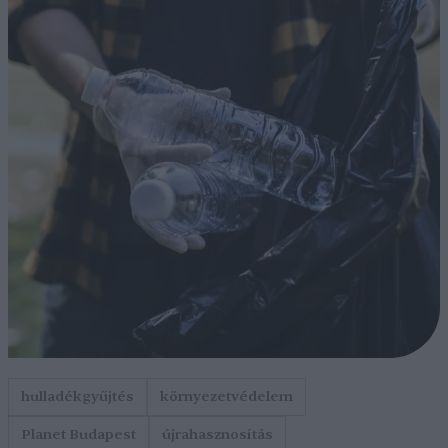
hulladékgyűjtés
környezetvédelem
Planet Budapest
újrahasznosítás