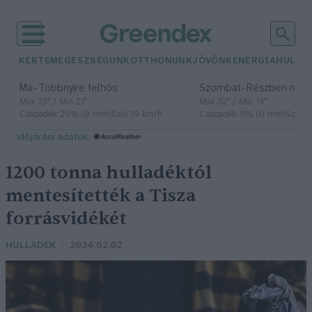
KERTEM
EGÉSZSÉGÜNK
OTTHONUNK
JÖVŐNK
ENERGIA
HULLA
–
–
Ma
Többnyire felhős
Szombat
Részben nap
Max 33° / Min 21°
Max 32° / Min 19°
Csapadék: 25% (0 mm)
Szél: 19 km/h
Csapadék: 5% (0 mm)
Szél: 
időjárási adatok:
1200 tonna hulladéktól
mentesítették a Tisza
forrásvidékét
HULLADÉK
2024.02.02