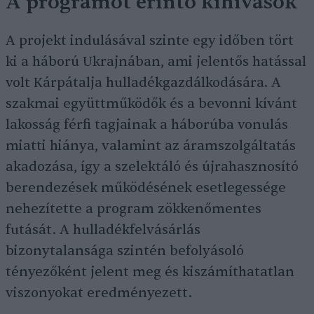
A programot érintő kihívások
A projekt indulásával szinte egy időben tört
ki a háború Ukrajnában, ami jelentős hatással
volt Kárpátalja hulladékgazdálkodására. A
szakmai együttműködők és a bevonni kívánt
lakosság férfi tagjainak a háborúba vonulás
miatti hiánya, valamint az áramszolgáltatás
akadozása, így a szelektáló és újrahasznosító
berendezések működésének esetlegessége
nehezítette a program zökkenőmentes
futását. A hulladékfelvásárlás
bizonytalansága szintén befolyásoló
tényezőként jelent meg és kiszámíthatatlan
viszonyokat eredményezett.