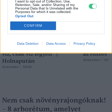
I want to opt-out of Collection, Use,
Retention, Sale, and/or Sharing of my
Personal Data that Is Unrelated with the
Purposes for which it was collected.
Opted Out
CONFIRM
Data Deletion
Data Access
Privacy Policy
„Mindegy már, hogy milyen
A vegetáci
víz, csak víz legyen” |
az ember 
Holnapután
Greendex
29:5
Greendex
55:58
Nem csak növényrajongóknak!
– 8 arborétum, amelyet