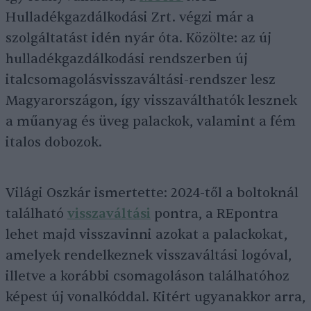
Hulladékgazdálkodási Zrt. végzi már a
szolgáltatást idén nyár óta. Közölte: az új
hulladékgazdálkodási rendszerben új
italcsomagolásvisszaváltási-rendszer lesz
Magyarországon, így visszaválthatók lesznek
a műanyag és üveg palackok, valamint a fém
italos dobozok.
Világi Oszkár ismertette: 2024-től a boltoknál
található
visszaváltási
pontra, a REpontra
lehet majd visszavinni azokat a palackokat,
amelyek rendelkeznek visszaváltási logóval,
illetve a korábbi csomagoláson találhatóhoz
képest új vonalkóddal. Kitért ugyanakkor arra,