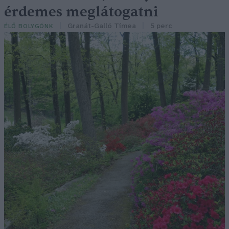
érdemes meglátogatni
Granát-Galló Tímea
5 perc
ÉLŐ BOLYGÓNK