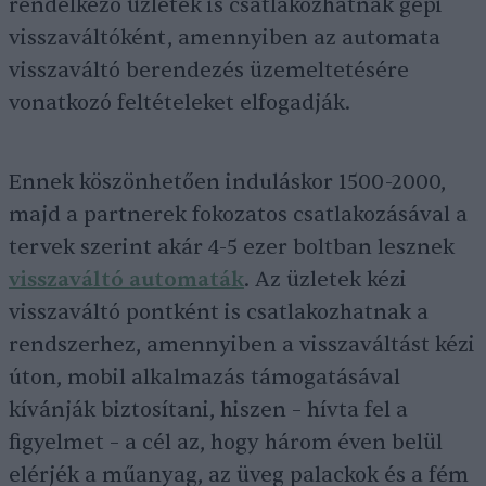
rendelkező üzletek is csatlakozhatnak gépi
visszaváltóként, amennyiben az automata
visszaváltó berendezés üzemeltetésére
vonatkozó feltételeket elfogadják.
Ennek köszönhetően induláskor 1500-2000,
majd a partnerek fokozatos csatlakozásával a
tervek szerint akár 4-5 ezer boltban lesznek
visszaváltó automaták
. Az üzletek kézi
visszaváltó pontként is csatlakozhatnak a
rendszerhez, amennyiben a visszaváltást kézi
úton, mobil alkalmazás támogatásával
kívánják biztosítani, hiszen – hívta fel a
figyelmet – a cél az, hogy három éven belül
elérjék a műanyag, az üveg palackok és a fém