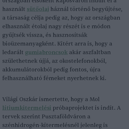
országban elsőként Kaposváron indult el a
használt
sütőolaj
háznál történő begyűjtése,
a társaság célja pedig az, hogy az országban
elhasznált étolaj nagy részét is e módon
gyűjtsék vissza, és hasznosítsák
bioüzemanyagként. Kitért arra is, hogy a
ledarált
gumiabroncsok
akár aszfaltban
születhetnek újjá, az okostelefonokból,
akkumulátorokból pedig fontos, újra
felhasználható fémeket nyerhetnek ki.
Világi Oszkár ismertette, hogy a Mol
lítiumkitermelési
próbaprojektet is indít. A
tervek szerint Pusztaföldváron a
szénhidrogén-kitermelésnél jelenleg is