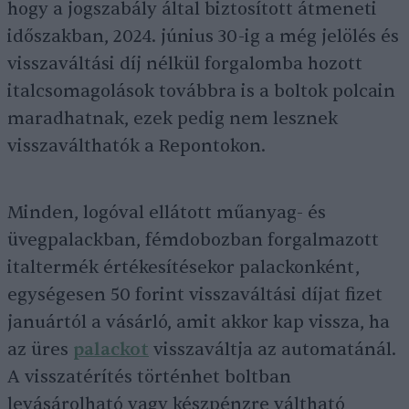
hogy a jogszabály által biztosított átmeneti
időszakban, 2024. június 30-ig a még jelölés és
visszaváltási díj nélkül forgalomba hozott
italcsomagolások továbbra is a boltok polcain
maradhatnak, ezek pedig nem lesznek
visszaválthatók a Repontokon.
Minden, logóval ellátott műanyag- és
üvegpalackban, fémdobozban forgalmazott
italtermék értékesítésekor palackonként,
egységesen 50 forint visszaváltási díjat fizet
januártól a vásárló, amit akkor kap vissza, ha
az üres
palackot
visszaváltja az automatánál.
A visszatérítés történhet boltban
levásárolható vagy készpénzre váltható