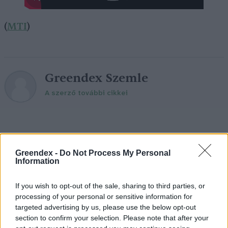
(
MTI
)
Greendex Szemle
A szerző további cikkei
Greendex -
Do Not Process My Personal
Nem csak növényrajongóknak! – 8
Information
arborétum, amelyet érdemes
meglátogatni
If you wish to opt-out of the sale, sharing to third parties, or
processing of your personal or sensitive information for
5 perc
ÉLŐ BOLYGÓNK
targeted advertising by us, please use the below opt-out
section to confirm your selection. Please note that after your