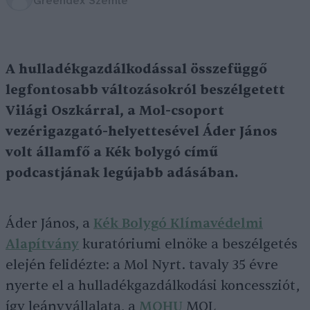
Greendex Szemle
A hulladékgazdálkodással összefüggő
legfontosabb változásokról beszélgetett
Világi Oszkárral, a Mol-csoport
vezérigazgató-helyettesével Áder János
volt államfő a Kék bolygó című
podcastjának legújabb adásában.
Áder János, a
Kék Bolygó Klímavédelmi
Alapítvány
kuratóriumi elnöke a beszélgetés
elején felidézte: a Mol Nyrt. tavaly 35 évre
nyerte el a hulladékgazdálkodási koncessziót,
így leányvállalata, a
MOHU
MOL