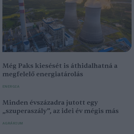
Még Paks kiesését is áthidalhatná a
megfelelő energiatárolás
ENERGIA
Minden évszázadra jutott egy
„szuperaszály”, az idei év mégis más
AGRÁRIUM