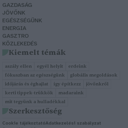
GAZDASÁG
JÖVŐNK
EGÉSZSÉGÜNK
ENERGIA
GASZTRO
KÖZLEKEDÉS
Kiemelt témák
aszály ellen
egyél helyit
erdeink
fókuszban az egészségünk
globális megoldások
időjárás és éghajlat
így építkezz
jövőnkről
kerti tippek-trükkök
madaraink
mit tegyünk a hulladékkal
Szerkesztőség
Cookie tájékoztató
Adatkezelési szabályzat