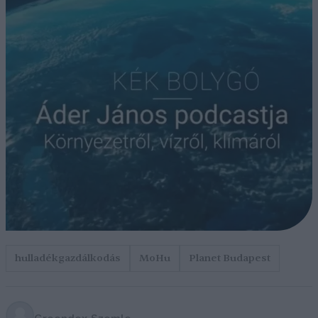
hulladékgazdálkodás
MoHu
Planet Budapest