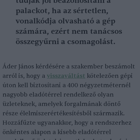
tudják jól beazonosítani a
palackot, ha az sértetlen,
vonalkódja olvasható a gép
számára, ezért nem tanácsos
összegyűrni a csomagolást.
Áder János kérdésére a szakember beszámolt
arról is, hogy a
visszaváltást
kötelezően gépi
úton kell biztosítani a 400 négyzetméternél
nagyobb eladótérrel rendelkező olyan
üzleteknek, amelyek forgalmának döntő
része élelmiszerértékesítésből származik.
Hozzáfűzte ugyanakkor, hogy a rendszerhez
önkéntes alapon a kisebb eladótérrel