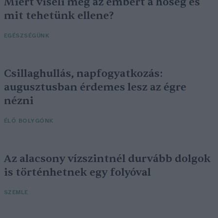
Miért viseli meg az embert a hőség és
mit tehetünk ellene?
EGÉSZSÉGÜNK
Csillaghullás, napfogyatkozás:
augusztusban érdemes lesz az égre
nézni
ÉLŐ BOLYGÓNK
Az alacsony vízszintnél durvább dolgok
is történhetnek egy folyóval
SZEMLE