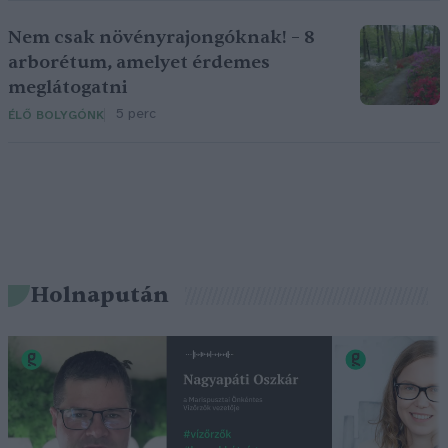
Nem csak növényrajongóknak! – 8
arborétum, amelyet érdemes
meglátogatni
5 perc
ÉLŐ BOLYGÓNK
Holnapután