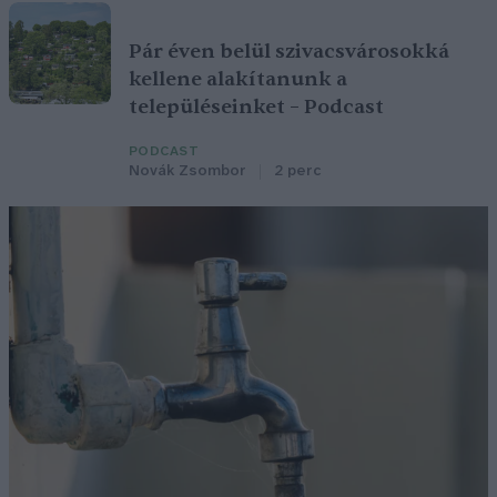
Pár éven belül szivacsvárosokká
kellene alakítanunk a
településeinket – Podcast
PODCAST
Novák Zsombor
2 perc