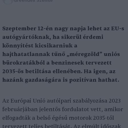
Greendex Szemle
Szeptember 12-én nagy napja lehet az EU-s
autógyártóknak, ha sikerül érdemi
könnyítést kicsikarniuk a
hajthatatlannak tűnő „méregzöld” uniós
bürokratákból a benzinesek tervezett
2035-ös betiltása ellenében. Ha igen, az
hazánk gazdaságára is pozitívan hathat.
Az Európai Unió autóipari szabályozása 2023
februárjában jelentős fordulatot vett, amikor
elfogadták a belső égésű motorok 2035-től
tervezett teljes betiltását. Az elmúlt időszak