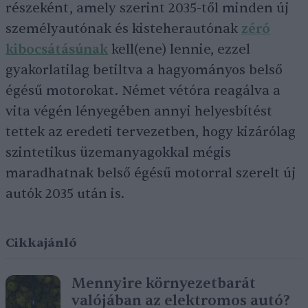
részeként, amely szerint 2035-től minden új
személyautónak és kisteherautónak
zéró
kibocsátásúnak
kell(ene) lennie, ezzel
gyakorlatilag betiltva a hagyományos belső
égésű motorokat. Német vétóra reagálva a
vita végén lényegében annyi helyesbítést
tettek az eredeti tervezetben, hogy kizárólag
szintetikus üzemanyagokkal mégis
maradhatnak belső égésű motorral szerelt új
autók 2035 után is.
Cikkajánló
Mennyire környezetbarát
valójában az elektromos autó?