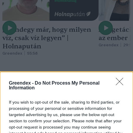
„Mindegy már, hogy milyen
A vegetáci
víz, csak víz legyen” |
az ember 
Holnapután
Greendex
29:5
Greendex
55:58
Greendex -
Do Not Process My Personal
Information
Vitorlavirág – Így lesz gyönyörű
a te lakásodban is
If you wish to opt-out of the sale, sharing to third parties, or
processing of your personal or sensitive information for
Lonkay Márta
4 perc
ÉLŐ BOLYGÓNK
targeted advertising by us, please use the below opt-out
section to confirm your selection. Please note that after your
opt-out request is processed you may continue seeing