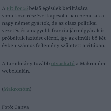
A
Fit for 55
belső égésűek betiltására
vonatkozó részével kapcsolatban nemcsak a
nagy német gyártók, de az olasz politikai
vezetés és a nagyobb francia járműgyárak is
próbáltak lazítást elérni, így az elmúlt bő két
évben számos fejlemény született a vitában.
A tanulmány tovább
olvasható
a Makronóm
weboldalán.
(
Makronóm
)
Fotó: Canva