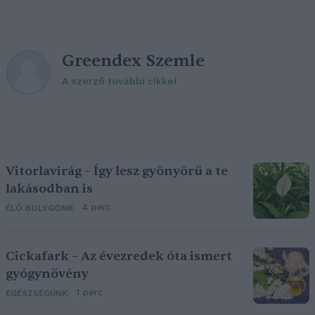
Greendex Szemle
A szerző további cikkei
Vitorlavirág – Így lesz gyönyörű a te
lakásodban is
4 perc
ÉLŐ BOLYGÓNK
Cickafark – Az évezredek óta ismert
gyógynövény
1 perc
EGÉSZSÉGÜNK