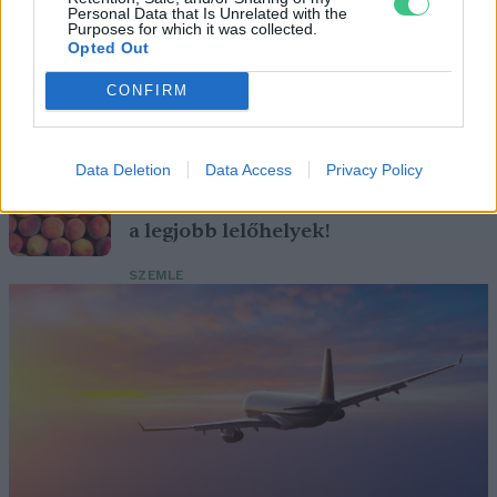
Personal Data that Is Unrelated with the
Purposes for which it was collected.
Születésnapi programokkal várja a
Opted Out
hétvégén a közönséget a 160 éves
CONFIRM
Fővárosi Állatkert
ÉLŐ BOLYGÓNK
Data Deletion
Data Access
Privacy Policy
Szedd magad őszibarack: itt vannak
a legjobb lelőhelyek!
SZEMLE