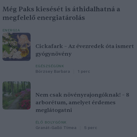
Még Paks kiesését is áthidalhatná a
megfelelő energiatárolás
ENERGIA
Cickafark – Az évezredek óta ismert
gyógynövény
EGÉSZSÉGÜNK
Börzsey Barbara
1 perc
Nem csak növényrajongóknak! – 8
arborétum, amelyet érdemes
meglátogatni
ÉLŐ BOLYGÓNK
Granát-Galló Tímea
5 perc