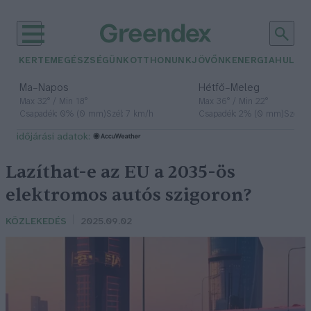
KERTEM
EGÉSZSÉGÜNK
OTTHONUNK
JÖVŐNK
ENERGIA
HULLA
–
–
Ma
Napos
Hétfő
Meleg
Max 32° / Min 18°
Max 36° / Min 22°
Csapadék: 0% (0 mm)
Szél: 7 km/h
Csapadék: 2% (0 mm)
Szél: 
időjárási adatok:
Lazíthat-e az EU a 2035-ös
elektromos autós szigoron?
KÖZLEKEDÉS
2025.09.02