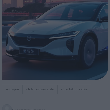
autóipar
elektromos autó
zéró kibocsátás