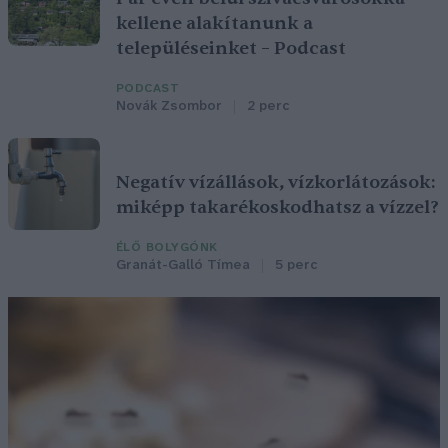
kellene alakítanunk a
településeinket – Podcast
PODCAST
Novák Zsombor
2 perc
Negatív vízállások, vízkorlátozások:
miképp takarékoskodhatsz a vízzel?
ÉLŐ BOLYGÓNK
Granát-Galló Tímea
5 perc