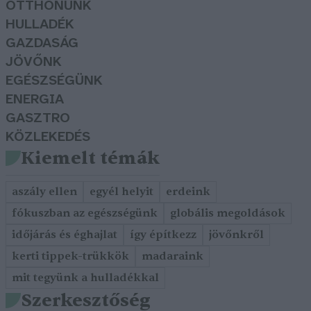
OTTHONUNK
HULLADÉK
GAZDASÁG
JÖVŐNK
EGÉSZSÉGÜNK
ENERGIA
GASZTRO
KÖZLEKEDÉS
Kiemelt témák
aszály ellen
egyél helyit
erdeink
fókuszban az egészségünk
globális megoldások
időjárás és éghajlat
így építkezz
jövőnkről
kerti tippek-trükkök
madaraink
mit tegyünk a hulladékkal
Szerkesztőség