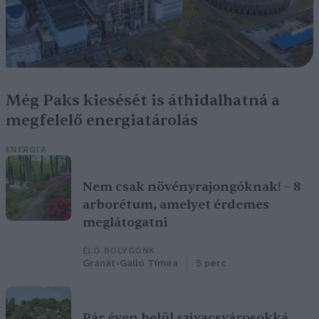
Még Paks kiesését is áthidalhatná a
megfelelő energiatárolás
ENERGIA
Nem csak növényrajongóknak! – 8
arborétum, amelyet érdemes
meglátogatni
ÉLŐ BOLYGÓNK
Granát-Galló Tímea
5 perc
Pár éven belül szivacsvárosokká