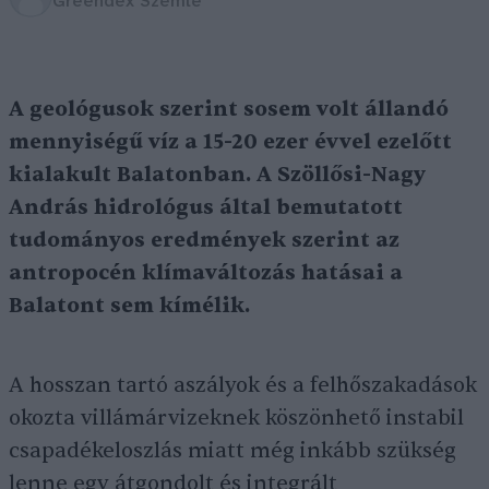
Greendex Szemle
A geológusok szerint sosem volt állandó
mennyiségű víz a 15-20 ezer évvel ezelőtt
kialakult Balatonban. A Szöllősi-Nagy
András hidrológus által bemutatott
tudományos eredmények szerint az
antropocén klímaváltozás hatásai a
Balatont sem kímélik.
A hosszan tartó aszályok és a felhőszakadások
okozta villámárvizeknek köszönhető instabil
csapadékeloszlás miatt még inkább szükség
lenne egy átgondolt és integrált