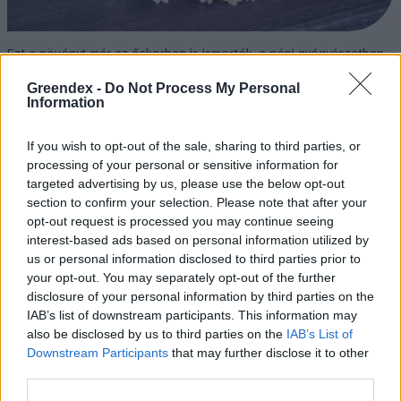
Ezt a növényt már az őskorban is ismerték, a népi gyógyászatban
pedig ma is számos betegség ellen használják.
Greendex -
Do Not Process My Personal
Information
Születésnapi programokkal várja a
If you wish to opt-out of the sale, sharing to third parties, or
hétvégén a közönséget a 160 éves
processing of your personal or sensitive information for
Fővárosi Állatkert
targeted advertising by us, please use the below opt-out
section to confirm your selection. Please note that after your
ÉLŐ BOLYGÓNK
opt-out request is processed you may continue seeing
interest-based ads based on personal information utilized by
us or personal information disclosed to third parties prior to
Szedd magad őszibarack: itt vannak
your opt-out. You may separately opt-out of the further
a legjobb lelőhelyek!
disclosure of your personal information by third parties on the
IAB’s list of downstream participants. This information may
SZEMLE
also be disclosed by us to third parties on the
IAB’s List of
Downstream Participants
that may further disclose it to other
third parties.