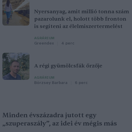
Nyersanyag, amit millió tonna szám
pazarolunk el, holott több fronton
is segíteni az élelmiszertermelést
AGRÁRIUM
Greendex
4 perc
A régi gyümölcsfák őrzője
AGRÁRIUM
Börzsey Barbara
6 perc
Minden évszázadra jutott egy
„szuperaszály”, az idei év mégis más