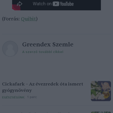
(Forrás:
Quibit
)
Greendex Szemle
A szerző további cikkei
Cickafark – Az évezredek óta ismert
gyógynövény
1 perc
EGÉSZSÉGÜNK