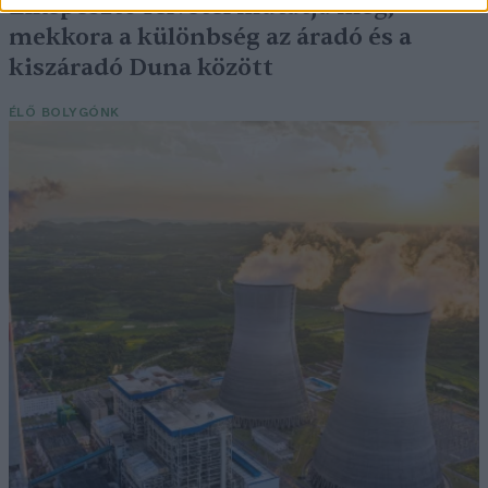
Elképesztő felvétel mutatja meg,
mekkora a különbség az áradó és a
kiszáradó Duna között
ÉLŐ BOLYGÓNK