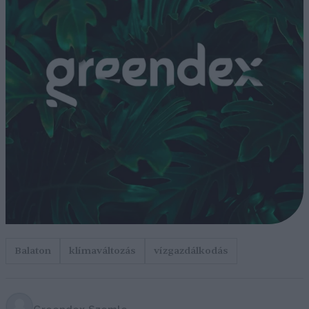
Balaton
klímaváltozás
vízgazdálkodás