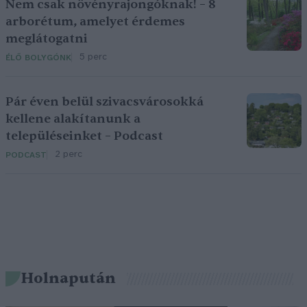
Nem csak növényrajongóknak! – 8
arborétum, amelyet érdemes
meglátogatni
5 perc
ÉLŐ BOLYGÓNK
Pár éven belül szivacsvárosokká
kellene alakítanunk a
településeinket – Podcast
2 perc
PODCAST
Holnapután