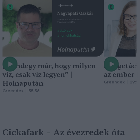
„Mindegy már, hogy milyen
A vegetáci
víz, csak víz legyen” |
az ember 
Holnapután
Greendex
29:5
Greendex
55:58
Cickafark – Az évezredek óta