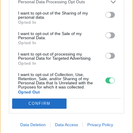
Personal Data Processing Opt Outs
I want to opt-out of the Sharing of my
personal data.
Opted In
I want to opt-out of the Sale of my
Personal Data.
Opted In
I want to opt-out of processing my
Personal Data for Targeted Advertising.
Négy éven belül valósággá válhatnak az
Opted In
elektromos repülőjáratok Európában
I want to opt-out of Collection, Use,
Retention, Sale, and/or Sharing of my
Personal Data that Is Unrelated with the
KÖZLEKEDÉS
Purposes for which it was collected.
Opted Out
Történelmi aszály sújtja Nagy-
CONFIRM
Britanniát is
SZEMLE
Data Deletion
Data Access
Privacy Policy