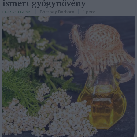
ismert gyógynövény
Börzsey Barbara
1 perc
EGÉSZSÉGÜNK