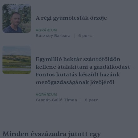
A régi gyümölcsfák őrzője
AGRÁRIUM
Börzsey Barbara
6 perc
Egymillió hektár szántóföldön
kellene átalakítani a gazdálkodást –
Fontos kutatás készült hazánk
mezőgazdaságának jövőjéről
AGRÁRIUM
Granát-Galló Tímea
6 perc
Minden évszázadra jutott egy