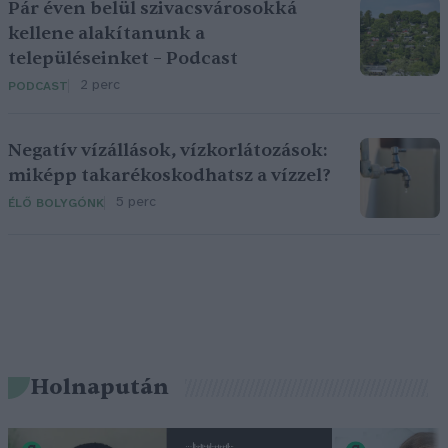
Pár éven belül szivacsvárosokká
kellene alakítanunk a
településeinket – Podcast
2 perc
PODCAST
Negatív vízállások, vízkorlátozások:
miképp takarékoskodhatsz a vízzel?
5 perc
ÉLŐ BOLYGÓNK
Holnapután