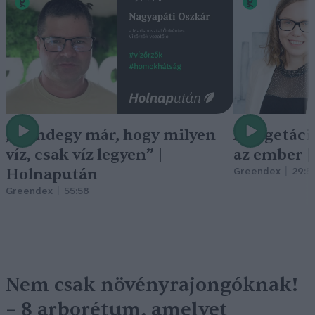
„Mindegy már, hogy milyen
A vegetáci
víz, csak víz legyen” |
az ember 
Holnapután
Greendex
29:5
Greendex
55:58
Nem csak növényrajongóknak!
– 8 arborétum, amelyet