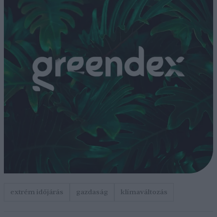
extrém időjárás
gazdaság
klímaváltozás