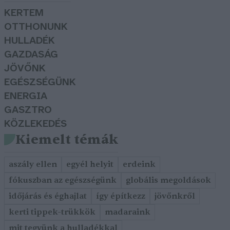
KERTEM
OTTHONUNK
HULLADÉK
GAZDASÁG
JÖVŐNK
EGÉSZSÉGÜNK
ENERGIA
GASZTRO
KÖZLEKEDÉS
Kiemelt témák
aszály ellen
egyél helyit
erdeink
fókuszban az egészségünk
globális megoldások
időjárás és éghajlat
így építkezz
jövőnkről
kerti tippek-trükkök
madaraink
mit tegyünk a hulladékkal