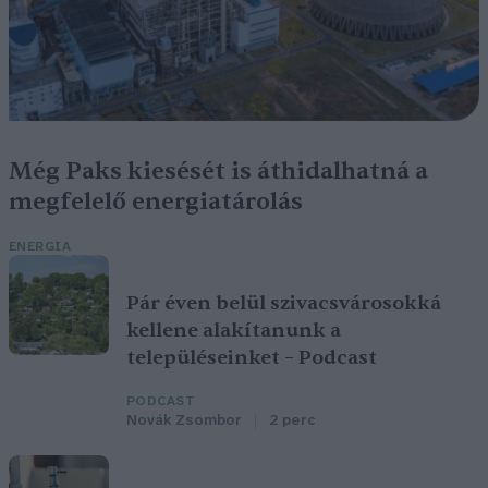
Még Paks kiesését is áthidalhatná a
megfelelő energiatárolás
ENERGIA
Pár éven belül szivacsvárosokká
kellene alakítanunk a
településeinket – Podcast
PODCAST
Novák Zsombor
2 perc