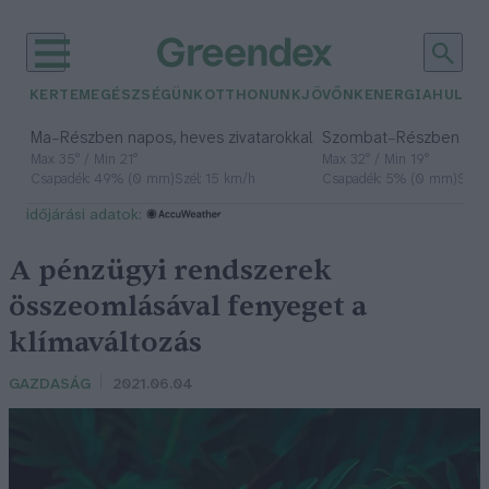
KERTEM
EGÉSZSÉGÜNK
OTTHONUNK
JÖVŐNK
ENERGIA
HULLA
–
–
Ma
Részben napos, heves zivatarokkal
Szombat
Részben na
Max 35° / Min 21°
Max 32° / Min 19°
Csapadék: 49% (0 mm)
Szél: 15 km/h
Csapadék: 5% (0 mm)
Szél:
időjárási adatok:
A pénzügyi rendszerek
összeomlásával fenyeget a
klímaváltozás
GAZDASÁG
2021.06.04