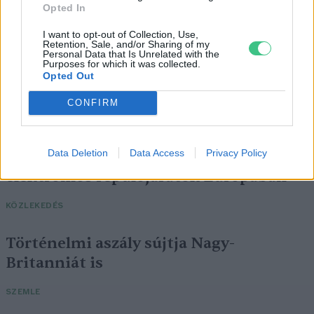
Opted In
I want to opt-out of Collection, Use,
Retention, Sale, and/or Sharing of my
Personal Data that Is Unrelated with the
Purposes for which it was collected.
Opted Out
CONFIRM
Data Deletion
Data Access
Privacy Policy
Négy éven belül valósággá válhatnak az
elektromos repülőjáratok Európában
KÖZLEKEDÉS
Történelmi aszály sújtja Nagy-
Britanniát is
SZEMLE