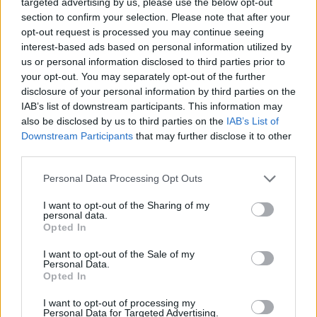
targeted advertising by us, please use the below opt-out
section to confirm your selection. Please note that after your
opt-out request is processed you may continue seeing
interest-based ads based on personal information utilized by
Magyarország tele van gyönyörű növényekkel, így arborétumokkal
us or personal information disclosed to third parties prior to
is. A jó idő beköszöntével érdemes minél többet felkeresni.
your opt-out. You may separately opt-out of the further
disclosure of your personal information by third parties on the
IAB’s list of downstream participants. This information may
Születésnapi programokkal várja a
also be disclosed by us to third parties on the
IAB’s List of
hétvégén a közönséget a 160 éves
Downstream Participants
that may further disclose it to other
third parties.
Fővárosi Állatkert
Personal Data Processing Opt Outs
ÉLŐ BOLYGÓNK
I want to opt-out of the Sharing of my
personal data.
Szedd magad őszibarack: itt vannak
Opted In
a legjobb lelőhelyek!
I want to opt-out of the Sale of my
Personal Data.
SZEMLE
Opted In
I want to opt-out of processing my
Personal Data for Targeted Advertising.