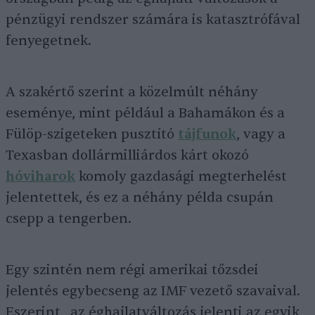
pénzügyi rendszer számára is katasztrófával
fenyegetnek.
A szakértő szerint a közelmúlt néhány
eseménye, mint például a Bahamákon és a
Fülöp-szigeteken pusztító
tájfunok
, vagy a
Texasban dollármilliárdos kárt okozó
hóviharok
komoly gazdasági megterhelést
jelentettek, és ez a néhány példa csupán
csepp a tengerben.
Egy szintén nem régi amerikai tőzsdei
jelentés egybecseng az IMF vezető szavaival.
Eszerint „az éghajlatváltozás jelenti az egyik