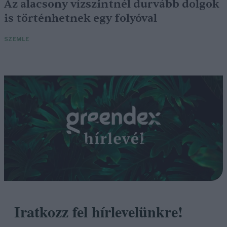
Az alacsony vízszintnél durvább dolgok
is történhetnek egy folyóval
SZEMLE
Iratkozz fel hírlevelünkre!