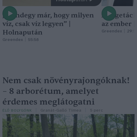
„Mindegy már, hogy milyen
A vegetáci
víz, csak víz legyen” |
az ember 
Holnapután
Greendex
29:5
Greendex
55:58
Nem csak növényrajongóknak!
– 8 arborétum, amelyet
érdemes meglátogatni
Granát-Galló Tímea
5 perc
ÉLŐ BOLYGÓNK