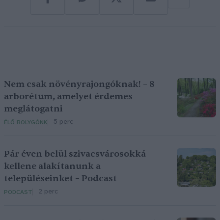
Nem csak növényrajongóknak! – 8
arborétum, amelyet érdemes
meglátogatni
5 perc
ÉLŐ BOLYGÓNK
Pár éven belül szivacsvárosokká
kellene alakítanunk a
településeinket – Podcast
2 perc
PODCAST