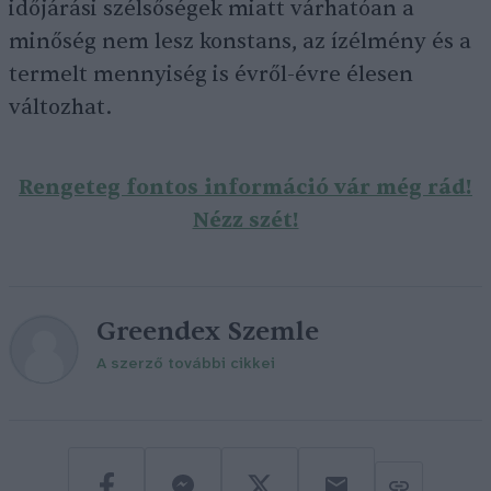
időjárási szélsőségek miatt várhatóan a
minőség nem lesz konstans, az ízélmény és a
termelt mennyiség is évről-évre élesen
változhat.
Rengeteg fontos információ vár még rád!
Nézz szét!
Greendex Szemle
A szerző további cikkei