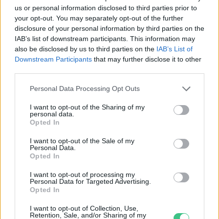
us or personal information disclosed to third parties prior to
Születésnapi programokkal várja a
your opt-out. You may separately opt-out of the further
hétvégén a közönséget a 160 éves
disclosure of your personal information by third parties on the
Fővárosi Állatkert
IAB’s list of downstream participants. This information may
also be disclosed by us to third parties on the
IAB’s List of
ÉLŐ BOLYGÓNK
Downstream Participants
that may further disclose it to other
third parties.
Szedd magad őszibarack: itt vannak
Personal Data Processing Opt Outs
a legjobb lelőhelyek!
I want to opt-out of the Sharing of my
personal data.
SZEMLE
Opted In
I want to opt-out of the Sale of my
Personal Data.
Opted In
I want to opt-out of processing my
Personal Data for Targeted Advertising.
Opted In
I want to opt-out of Collection, Use,
Retention, Sale, and/or Sharing of my