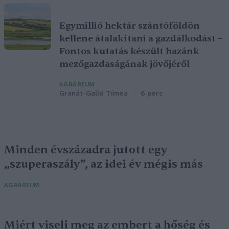
Egymillió hektár szántóföldön
kellene átalakítani a gazdálkodást –
Fontos kutatás készült hazánk
mezőgazdaságának jövőjéről
AGRÁRIUM
Granát-Galló Tímea
6 perc
Minden évszázadra jutott egy
„szuperaszály”, az idei év mégis más
AGRÁRIUM
Miért viseli meg az embert a hőség és