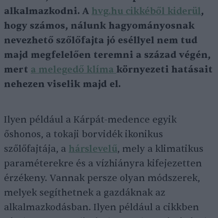
alkalmazkodni. A
hvg.hu cikkéből kiderül
,
hogy számos, nálunk hagyományosnak
nevezhető szőlőfajta jó eséllyel nem tud
majd megfelelően teremni a század végén,
mert
a melegedő klíma
környezeti hatásait
nehezen viselik majd el.
Ilyen például a Kárpát-medence egyik
őshonos, a tokaji borvidék ikonikus
szőlőfajtája, a
hárslevelű
, mely a klimatikus
paraméterekre és a vízhiányra kifejezetten
érzékeny. Vannak persze olyan módszerek,
melyek segíthetnek a gazdáknak az
alkalmazkodásban. Ilyen például a cikkben