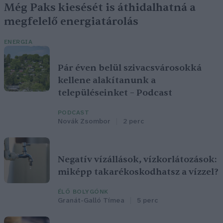
Még Paks kiesését is áthidalhatná a
megfelelő energiatárolás
ENERGIA
Pár éven belül szivacsvárosokká
kellene alakítanunk a
településeinket – Podcast
PODCAST
Novák Zsombor
2 perc
Negatív vízállások, vízkorlátozások:
miképp takarékoskodhatsz a vízzel?
ÉLŐ BOLYGÓNK
Granát-Galló Tímea
5 perc