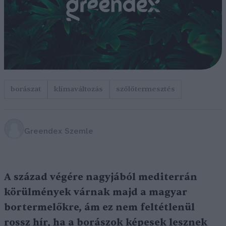
borászat
klímaváltozás
szőlőtermesztés
Greendex Szemle
A század végére nagyjából mediterrán
körülmények várnak majd a magyar
bortermelőkre, ám ez nem feltétlenül
rossz hír, ha a borászok képesek lesznek