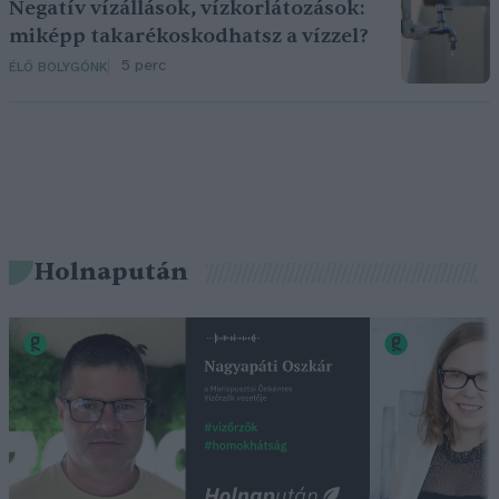
Negatív vízállások, vízkorlátozások:
miképp takarékoskodhatsz a vízzel?
5 perc
ÉLŐ BOLYGÓNK
Holnapután