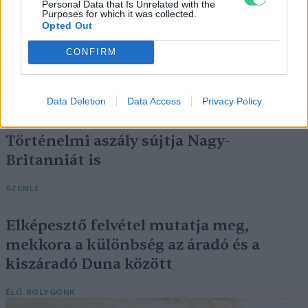
Personal Data that Is Unrelated with the
Purposes for which it was collected.
Opted Out
Négy éven belül valósággá válhatnak az
CONFIRM
elektromos repülőjáratok Európában
Data Deletion
Data Access
Privacy Policy
KÖZLEKEDÉS
Történelmi aszály sújtja Nagy-
Britanniát is
SZEMLE
Elképesztő felvétel mutatja meg,
mekkora a különbség az áradó és a
kiszáradó Duna között
ÉLŐ BOLYGÓNK