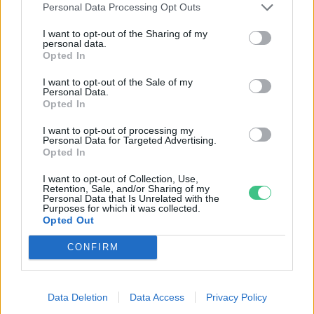
Personal Data Processing Opt Outs
I want to opt-out of the Sharing of my
personal data.
Opted In
Rekord alacsony a Velencei-tó vízszintje. Alkalmazkodási válság
I want to opt-out of the Sale of my
vagy ökológiai katasztrófa? Dr. Boromisza Zsomborral jártuk körbe
Personal Data.
a tó múltját, jelenét, jövőjét.
Opted In
I want to opt-out of processing my
Personal Data for Targeted Advertising.
Mit tehetünk a hazai erdőtüzek
Opted In
ellen?
I want to opt-out of Collection, Use,
Retention, Sale, and/or Sharing of my
ÉLŐ BOLYGÓNK
Personal Data that Is Unrelated with the
Purposes for which it was collected.
Opted Out
Tombol a hőség és az aszály, mégis
nő a klímaszkepticizmus
CONFIRM
ÉLŐ BOLYGÓNK
Data Deletion
Data Access
Privacy Policy