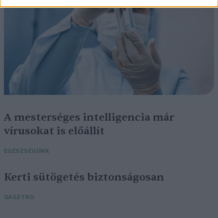
A mesterséges intelligencia már
vírusokat is előállít
EGÉSZSÉGÜNK
Kerti sütögetés biztonságosan
GASZTRO