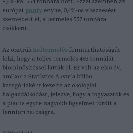
8,4%-kal 554 tonnára nőtt. Ezzel szemben az
európai
ponty
enyhe, 0,4%-os visszaesést
szenvedett el, a termelés 557 tonnára
csökkent.
Az osztrák
haltermelés
fenntarthatóságát
jelzi, hogy a teljes termelés 483 tonnáját
biominősítéssel látták el. Ez volt az első év,
amikor a Statistics Austria külön
kategóriaként kezelte az ökológiai
halgazdálkodást, jelezve, hogy a fogyasztók és
a piac is egyre nagyobb figyelmet fordít a
fenntarthatóságra.