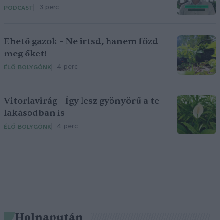
3 perc
PODCAST
Ehető gazok – Ne irtsd, hanem főzd
meg őket!
4 perc
ÉLŐ BOLYGÓNK
Vitorlavirág – Így lesz gyönyörű a te
lakásodban is
4 perc
ÉLŐ BOLYGÓNK
Holnapután