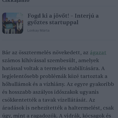
Cikkajánló
Fogd ki a jövőt! – Interjú a
győztes startuppal
Lonkay Márta
Bár az össztermelés növekedett, az
ágazat
számos kihívással szembesült, amelyek
hatással voltak a termelés stabilitására. A
legjelentősebb problémák közé tartoztak a
hőhullámok és a vízhiány. Az egyre gyakoribb
és hosszabb aszályos időszakok ugyanis
csökkentették a tavak vízellátását. Az
áradások is nehezítették a haltermelést, csak
úgy, mint a ragadozók. A vidrák, kócsagok és