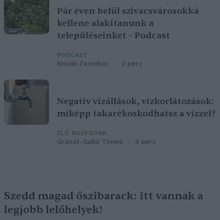
Pár éven belül szivacsvárosokká
kellene alakítanunk a
településeinket – Podcast
PODCAST
Novák Zsombor
2 perc
Negatív vízállások, vízkorlátozások:
miképp takarékoskodhatsz a vízzel?
ÉLŐ BOLYGÓNK
Granát-Galló Tímea
5 perc
Szedd magad őszibarack: itt vannak a
legjobb lelőhelyek!