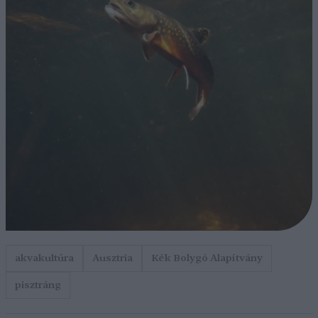
akvakultúra
Ausztria
Kék Bolygó Alapítvány
pisztráng