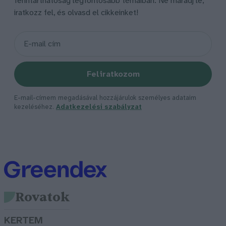
fenntarthatóság legfontosabb témáiban. Ne maradj le,
iratkozz fel, és olvasd el cikkeinket!
Feliratkozom
E-mail-címem megadásával hozzájárulok személyes adataim
kezeléséhez.
Adatkezelési szabályzat
Rovatok
KERTEM