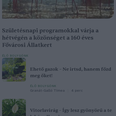
Születésnapi programokkal várja a
hétvégén a közönséget a 160 éves
Fővárosi Állatkert
ÉLŐ BOLYGÓNK
Ehető gazok – Ne irtsd, hanem főzd
meg őket!
ÉLŐ BOLYGÓNK
Granát-Galló Tímea
4 perc
Vitorlavirág – Így lesz gyönyörű a te