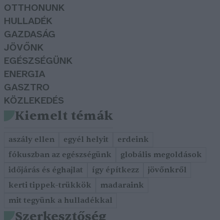
OTTHONUNK
HULLADÉK
GAZDASÁG
JÖVŐNK
EGÉSZSÉGÜNK
ENERGIA
GASZTRO
KÖZLEKEDÉS
Kiemelt témák
aszály ellen
egyél helyit
erdeink
fókuszban az egészségünk
globális megoldások
időjárás és éghajlat
így építkezz
jövőnkről
kerti tippek-trükkök
madaraink
mit tegyünk a hulladékkal
Szerkesztőség