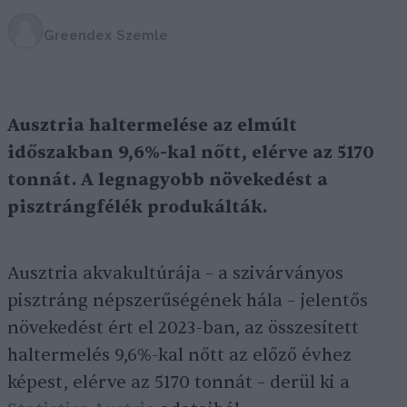
Greendex Szemle
Ausztria haltermelése az elmúlt
időszakban 9,6%-kal nőtt, elérve az 5170
tonnát. A legnagyobb növekedést a
pisztrángfélék produkálták.
Ausztria akvakultúrája – a szivárványos
pisztráng népszerűségének hála – jelentős
növekedést ért el 2023-ban, az összesített
haltermelés 9,6%-kal nőtt az előző évhez
képest, elérve az 5170 tonnát – derül ki a