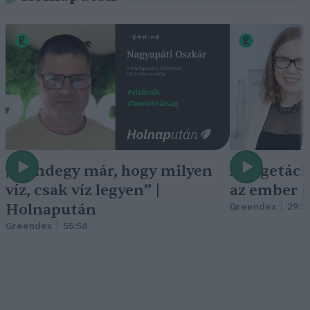
„Mindegy már, hogy milyen
A vegetáci
víz, csak víz legyen” |
az ember 
Holnapután
Greendex
29:5
Greendex
55:58