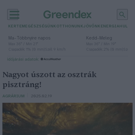
KERTEM
EGÉSZSÉGÜNK
OTTHONUNK
JÖVŐNK
ENERGIA
HULLA
–
–
Ma
Többnyire napos
Kedd
Meleg
Max 36° / Min 21°
Max 36° / Min 19°
Csapadék: 1% (0 mm)
Szél: 9 km/h
Csapadék: 2% (0 mm)
Szél: 
időjárási adatok:
Nagyot úszott az osztrák
pisztráng!
AGRÁRIUM
2025.02.19