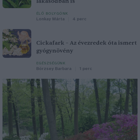
lakásodban is
ÉLŐ BOLYGÓNK
Lonkay Márta
4 perc
Cickafark – Az évezredek óta ismert
gyógynövény
EGÉSZSÉGÜNK
Börzsey Barbara
1 perc