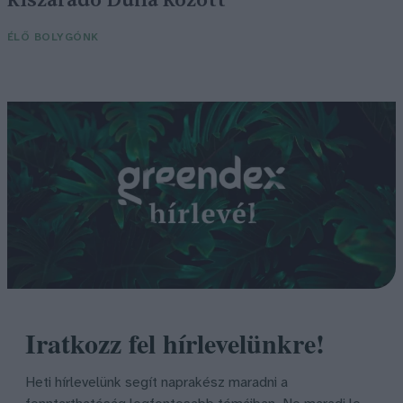
kiszáradó Duna között
ÉLŐ BOLYGÓNK
Iratkozz fel hírlevelünkre!
Heti hírlevelünk segít naprakész maradni a