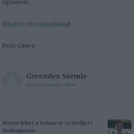
egyszerű.
(
Magyar Mezőgazdaság
)
Fotó: Canva
Greendex Szemle
A szerző további cikkei
Merre lehet a Velencei-tó jövője? |
Holnapután