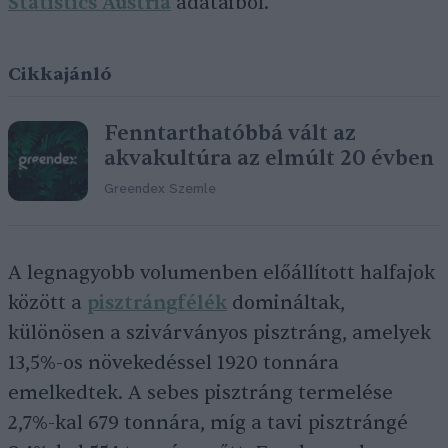
Statistics Austria
adataiból.
Cikkajánló
Fenntarthatóbbá vált az
akvakultúra az elmúlt 20 évben
Greendex Szemle
A legnagyobb volumenben előállított halfajok
között a
pisztrángfélék
domináltak,
különösen a szivárványos pisztráng, amelyek
13,5%-os növekedéssel 1920 tonnára
emelkedtek. A sebes pisztráng termelése
2,7%-kal 679 tonnára, míg a tavi pisztrángé