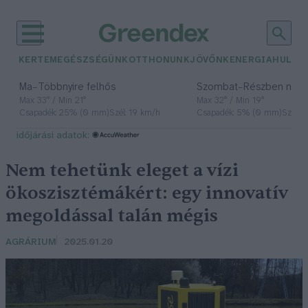
KERTEM
EGÉSZSÉGÜNK
OTTHONUNK
JÖVŐNK
ENERGIA
HULLA
–
–
Ma
Többnyire felhős
Szombat
Részben nap
Max 33° / Min 21°
Max 32° / Min 19°
Csapadék: 25% (0 mm)
Szél: 19 km/h
Csapadék: 5% (0 mm)
Szél: 
időjárási adatok:
Nem tehetünk eleget a vízi
ökoszisztémákért: egy innovatív
megoldással talán mégis
AGRÁRIUM
2025.01.20