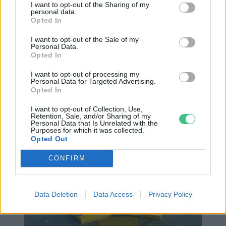
telepítése. A kiszámíthatatlan időjárás olyan
I want to opt-out of the Sharing of my
personal data.
károkat okozhat, ahol már nem érdemes
Opted In
kockáztatni. Tibor egy példán keresztül
I want to opt-out of the Sale of my
Personal Data.
mutatja be, miről is van szó. Egy kétnyaras
Opted In
ponty tóparti kilogrammonkénti ára 1400 ft
I want to opt-out of processing my
körül mozog. Egy két kg-os hal esetében 2800
Personal Data for Targeted Advertising.
Opted In
ft-ról beszélünk. Nem tűnik soknak, de ha 500
kg elpusztult halról beszélünk, az óriási
I want to opt-out of Collection, Use,
Retention, Sale, and/or Sharing of my
Personal Data that Is Unrelated with the
veszteség.
Purposes for which it was collected.
Opted Out
CONFIRM
Data Deletion
Data Access
Privacy Policy