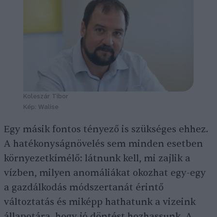
Koleszár Tibor
Kép: Walise
Egy másik fontos tényező is szükséges ehhez.
A hatékonyságnövelés sem minden esetben
környezetkímélő: látnunk kell, mi zajlik a
vízben, milyen anomáliákat okozhat egy-egy
a gazdálkodás módszertanát érintő
változtatás és miképp hathatunk a vizeink
állapotára, hogy jó döntést hozhassunk. A