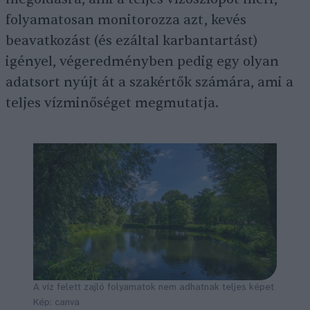
folyamatosan monitorozza azt, kevés
beavatkozást (és ezáltal karbantartást)
igényel, végeredményben pedig egy olyan
adatsort nyújt át a szakértők számára, ami a
teljes vízminőséget megmutatja.
A víz felett zajló folyamatok nem adhatnak teljes képet
Kép: canva