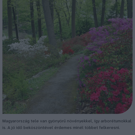
Magyarország tele van gyönyörű növényekkel, így arborétumokkal
is. A jó idő beköszöntével érdemes minél többet felkeresni.