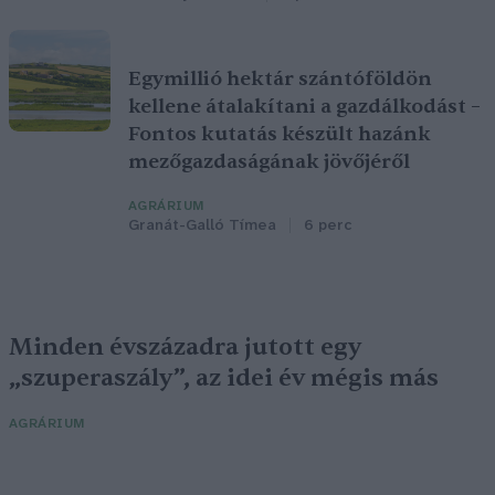
Egymillió hektár szántóföldön
kellene átalakítani a gazdálkodást –
Fontos kutatás készült hazánk
mezőgazdaságának jövőjéről
AGRÁRIUM
Granát-Galló Tímea
6 perc
Minden évszázadra jutott egy
„szuperaszály”, az idei év mégis más
AGRÁRIUM