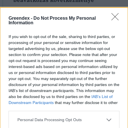
beavatkozás következménye
mérhetővé válik. Konkrét megoldások
mellett azt is láthatjuk, hogy milyen
Greendex -
Do Not Process My Personal
Information
hatással van a vizeinkre egy-egy
szükséges közbelépés, így akár
If you wish to opt-out of the sale, sharing to third parties, or
processing of your personal or sensitive information for
visszafordíthatatlannak tűnő
targeted advertising by us, please use the below opt-out
helyzetek is elkerülhetők.
section to confirm your selection. Please note that after your
opt-out request is processed you may continue seeing
interest-based ads based on personal information utilized by
us or personal information disclosed to third parties prior to
Van, ahol elengedhetetlen,
your opt-out. You may separately opt-out of the further
disclosure of your personal information by third parties on the
van, ahol „csak” szükséges
IAB’s list of downstream participants. This information may
also be disclosed by us to third parties on the
IAB’s List of
Downstream Participants
that may further disclose it to other
Gazdasági szempontból, mezőgazdasági
third parties.
haltermelés esetén gyakorlatilag
Personal Data Processing Opt Outs
elengedhetetlen egy ilyen rendszer