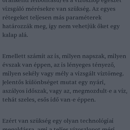
óránkénti felbontású) és a vízoszlop egészét
vizsgáló mérésekre van szükség. Az egyes
rétegeket teljesen más paraméterek
határozzák meg, így nem vehetjük őket egy
kalap alá.
Emellett számít az is, milyen napszak, milyen
évszak van éppen, az is lényeges tényező,
milyen sekély vagy mély a vizsgált víztömeg.
Jelentős különbséget mutat egy nyári,
aszályos időszak, vagy az, megmozdult-e a víz,
tehát szeles, esős idő van-e éppen.
Ezért van szükség egy olyan technológiai
megoldásra, ami a teljes vízoszlopot méri,