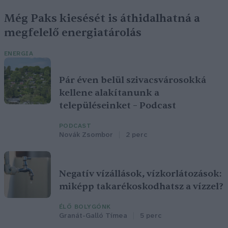
Még Paks kiesését is áthidalhatná a
megfelelő energiatárolás
ENERGIA
Pár éven belül szivacsvárosokká
kellene alakítanunk a
településeinket – Podcast
PODCAST
Novák Zsombor
2 perc
Negatív vízállások, vízkorlátozások:
miképp takarékoskodhatsz a vízzel?
ÉLŐ BOLYGÓNK
Granát-Galló Tímea
5 perc