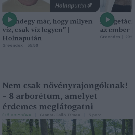
„Mindegy már, hogy milyen
A vegetáci
víz, csak víz legyen” |
az ember 
Holnapután
Greendex
29:5
Greendex
55:58
Nem csak növényrajongóknak!
– 8 arborétum, amelyet
érdemes meglátogatni
Granát-Galló Tímea
5 perc
ÉLŐ BOLYGÓNK