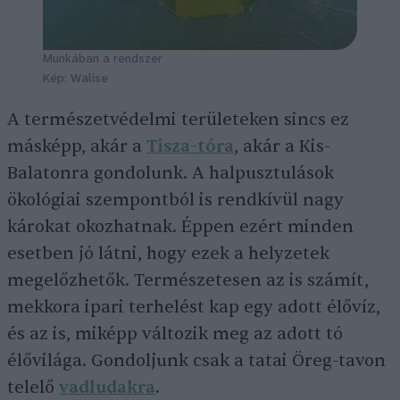
Munkában a rendszer
Kép: Walise
A természetvédelmi területeken sincs ez
másképp, akár a
Tisza-tóra
, akár a Kis-
Balatonra gondolunk. A halpusztulások
ökológiai szempontból is rendkívül nagy
károkat okozhatnak. Éppen ezért minden
esetben jó látni, hogy ezek a helyzetek
megelőzhetők. Természetesen az is számít,
mekkora ipari terhelést kap egy adott élővíz,
és az is, miképp változik meg az adott tó
élővilága. Gondoljunk csak a tatai Öreg-tavon
telelő
vadludakra
.