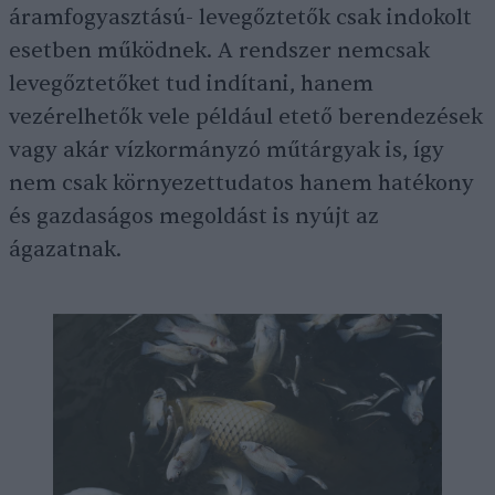
áramfogyasztású- levegőztetők csak indokolt
esetben működnek. A rendszer nemcsak
levegőztetőket tud indítani, hanem
vezérelhetők vele például etető berendezések
vagy akár vízkormányzó műtárgyak is, így
nem csak környezettudatos hanem hatékony
és gazdaságos megoldást is nyújt az
ágazatnak.