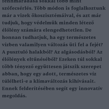
fennmaradása sokkal több mint
szófecsérlés. Több módon is foglalkoztunk
már a vizek ökoszisztémáival, és azt már
tudjuk, hogy védelmük minden létező
élőlény számára elengedhetetlen. De
honnan tudhatjuk, ha egy természetes
vízben valamilyen változás üti fel a fejét?
A pusztuló halakból? Az algásodásból? Az
élőlények eltűnéséből? Ezeken túl sokkal
több tényező együttesen játszik szerepet
abban, hogy egy adott, természetes víz
túlélheti-e a klímaváltozás kihívásait.
Ennek felderítésében segít egy innovatív
megoldás.