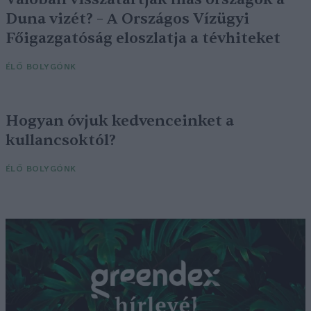
Duna vizét? – A Országos Vízügyi
Főigazgatóság eloszlatja a tévhiteket
ÉLŐ BOLYGÓNK
Hogyan óvjuk kedvenceinket a
kullancsoktól?
ÉLŐ BOLYGÓNK