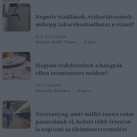
ENERGIA
Negatív vízállások, vízkorlátozások:
miképp takarékoskodhatsz a vízzel?
ÉLŐ BOLYGÓNK
Granát-Galló Tímea
5 perc
Hogyan védekezzünk a hangyák
ellen természetes módon?
OTTHONUNK
Börzsey Barbara
5 perc
Nyersanyag, amit millió tonna szám
pazarolunk el, holott több fronton
is segíteni az élelmiszertermelést