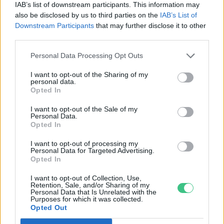
IAB’s list of downstream participants. This information may
Minden évszázadra jutott egy
also be disclosed by us to third parties on the
IAB’s List of
„szuperaszály”, az idei év mégis más
Downstream Participants
that may further disclose it to other
third parties.
AGRÁRIUM
Personal Data Processing Opt Outs
Miért viseli meg az embert a hőség
I want to opt-out of the Sharing of my
personal data.
és mit tehetünk ellene?
Opted In
EGÉSZSÉGÜNK
I want to opt-out of the Sale of my
Personal Data.
Opted In
I want to opt-out of processing my
Personal Data for Targeted Advertising.
Opted In
I want to opt-out of Collection, Use,
Retention, Sale, and/or Sharing of my
Personal Data that Is Unrelated with the
Purposes for which it was collected.
Opted Out