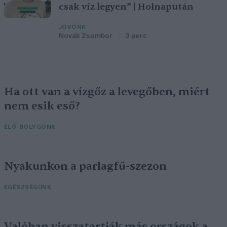
csak víz legyen” | Holnapután
JÖVŐNK
Novák Zsombor
3 perc
Ha ott van a vízgőz a levegőben, miért
nem esik eső?
ÉLŐ BOLYGÓNK
Nyakunkon a parlagfű-szezon
EGÉSZSÉGÜNK
Valóban visszatartják más országok a