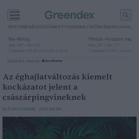
KERTEM
EGÉSZSÉGÜNK
OTTHONUNK
JÖVŐNK
ENERGIA
HULLA
–
–
Ma
Meleg
Péntek
Részben napos, 
Max 40° / Min 25°
Max 34° / Min 21°
Csapadék: 3% (0 mm)
Szél: 6 km/h
Csapadék: 55% (1 mm)
Szél: 
időjárási adatok:
Az éghajlatváltozás kiemelt
kockázatot jelent a
császárpingvineknek
ÉLŐ BOLYGÓNK
2021.08.04