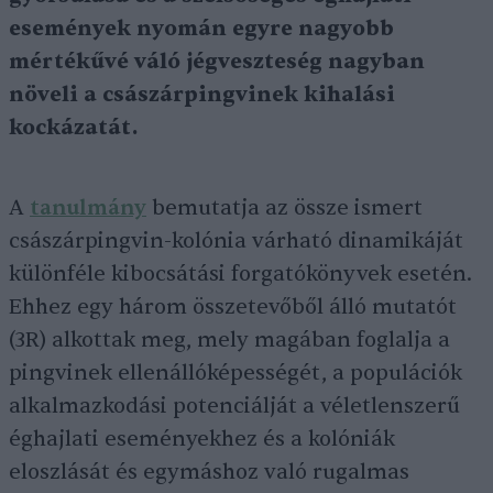
események nyomán egyre nagyobb
mértékűvé váló jégveszteség nagyban
növeli a császárpingvinek kihalási
kockázatát.
A
tanulmány
bemutatja az össze ismert
császárpingvin-kolónia várható dinamikáját
különféle kibocsátási forgatókönyvek esetén.
Ehhez egy három összetevőből álló mutatót
(3R) alkottak meg, mely magában foglalja a
pingvinek ellenállóképességét, a populációk
alkalmazkodási potenciálját a véletlenszerű
éghajlati eseményekhez és a kolóniák
eloszlását és egymáshoz való rugalmas