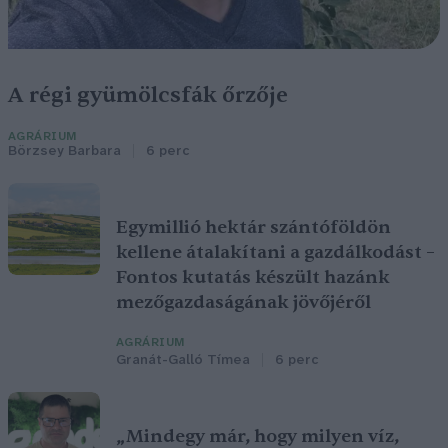
A régi gyümölcsfák őrzője
AGRÁRIUM
Börzsey Barbara
6 perc
Egymillió hektár szántóföldön
kellene átalakítani a gazdálkodást –
Fontos kutatás készült hazánk
mezőgazdaságának jövőjéről
AGRÁRIUM
Granát-Galló Tímea
6 perc
„Mindegy már, hogy milyen víz,