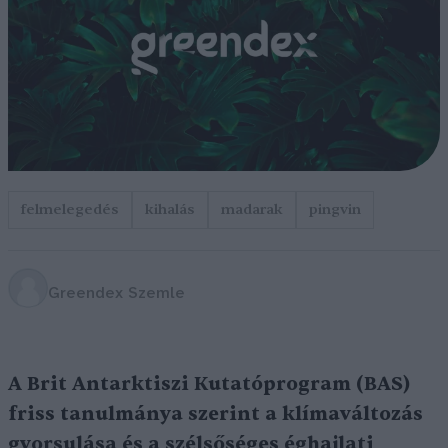
felmelegedés
kihalás
madarak
pingvin
Greendex Szemle
A Brit Antarktiszi Kutatóprogram (BAS)
friss tanulmánya szerint a klímaváltozás
gyorsulása és a szélsőséges éghajlati