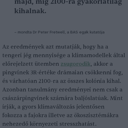
majd, míg 2100-ra gyakorlatilag
kihalnak.
– mondta Dr Peter Fretwell, a BAS egyik kutatója
Az eredmények azt mutatják, hogy ha a
tengeri jég mennyisége a klímamodellek által
előrejelzett ütemben
zsugorodik
, akkor a
pingvinek 3R-értéke drámaian csökkenni fog,
és várhatóan 2100-ra az összes kolónia kihal.
Azonban tanulmány eredményei nem csak a
császárpingvinek számára baljóslatúak. Mint
írják, a gyors klímaváltozás jelentősen
fokozza a fajokra illetve az ökoszisztémákra
nehezedő környezeti stresszhatást.