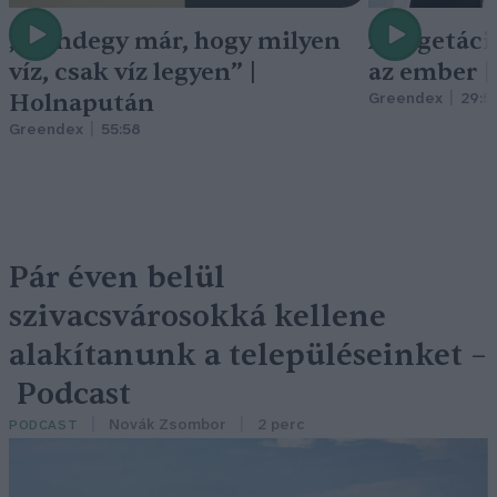
„Mindegy már, hogy milyen
A vegetáci
víz, csak víz legyen” |
az ember 
Holnapután
Greendex
29:5
Greendex
55:58
Pár éven belül
szivacsvárosokká kellene
alakítanunk a településeinket –
Podcast
Novák Zsombor
2 perc
PODCAST