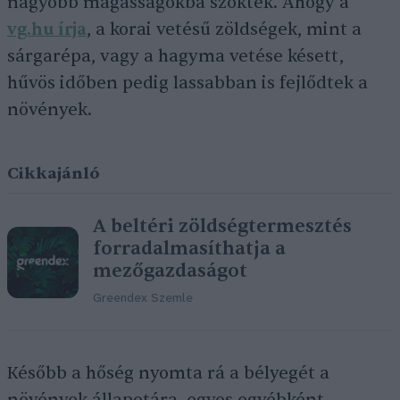
nagyobb magasságokba szöktek. Ahogy a
vg.hu írja
, a korai vetésű zöldségek, mint a
sárgarépa, vagy a hagyma vetése késett,
hűvös időben pedig lassabban is fejlődtek a
növények.
Cikkajánló
A beltéri zöldségtermesztés
forradalmasíthatja a
mezőgazdaságot
Greendex Szemle
Később a hőség nyomta rá a bélyegét a