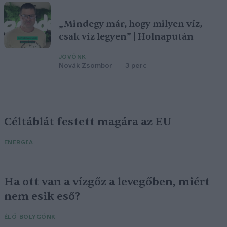
„Mindegy már, hogy milyen víz,
csak víz legyen” | Holnapután
JÖVŐNK
Novák Zsombor
3 perc
Céltáblát festett magára az EU
ENERGIA
Ha ott van a vízgőz a levegőben, miért
nem esik eső?
ÉLŐ BOLYGÓNK