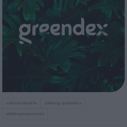
extrém időjárás
zöldség-gyümölcs
zöldségtermesztés