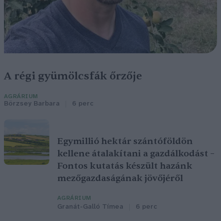
A régi gyümölcsfák őrzője
AGRÁRIUM
Börzsey Barbara
6 perc
Egymillió hektár szántóföldön
kellene átalakítani a gazdálkodást –
Fontos kutatás készült hazánk
mezőgazdaságának jövőjéről
AGRÁRIUM
Granát-Galló Tímea
6 perc