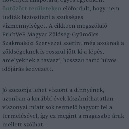
növények állapotára, egyes egyébként
öntözött területeken
előfordult, hogy nem
tudták biztosítani a szükséges
vízmennyiséget. A cikkben megszólaló
FruitVeB Magyar Zöldség-Gyümölcs
Szakmaközi Szervezet szerint még azoknak a
zöldségeknek is rosszul jött ki a lépés,
amelyeknek a tavaszi, hosszan tartó hűvös
időjárás kedvezett.
Jó szezonja lehet viszont a dinnyének,
azonban a korábbi évek kiszámíthatatlan
viszonyai miatt sok termelő hagyott fel a
termelésével, így ez megint a magasabb árak
mellett szólhat.