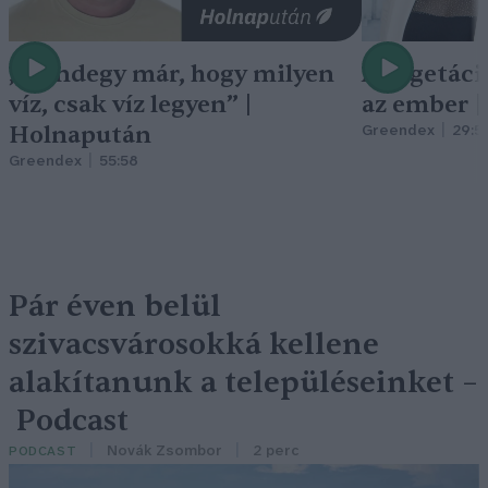
„Mindegy már, hogy milyen
A vegetáci
víz, csak víz legyen” |
az ember 
Holnapután
Greendex
29:5
Greendex
55:58
Pár éven belül
szivacsvárosokká kellene
alakítanunk a településeinket –
Podcast
Novák Zsombor
2 perc
PODCAST