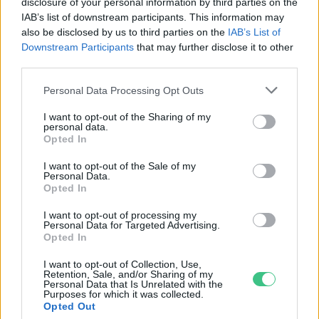
disclosure of your personal information by third parties on the
IAB’s list of downstream participants. This information may
also be disclosed by us to third parties on the
IAB’s List of
Még Paks kiesését is áthidalhatná a
Downstream Participants
that may further disclose it to other
megfelelő energiatárolás
third parties.
ENERGIA
Personal Data Processing Opt Outs
I want to opt-out of the Sharing of my
Minden évszázadra jutott egy
personal data.
Opted In
„szuperaszály”, az idei év mégis más
I want to opt-out of the Sale of my
AGRÁRIUM
Personal Data.
Opted In
I want to opt-out of processing my
Personal Data for Targeted Advertising.
Opted In
I want to opt-out of Collection, Use,
Retention, Sale, and/or Sharing of my
Personal Data that Is Unrelated with the
Purposes for which it was collected.
Opted Out