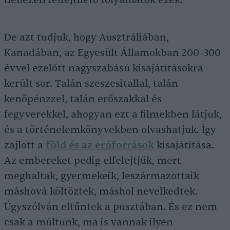
De azt tudjuk, hogy Ausztráliában,
Kanadában, az Egyesült Államokban 200–300
évvel ezelőtt nagyszabású kisajátításokra
került sor. Talán szeszesitallal, talán
kenőpénzzel, talán erőszakkal és
fegyverekkel, ahogyan ezt a filmekben látjuk,
és a történelemkönyvekben olvashatjuk. Így
zajlott a
föld és az erőforrások
kisajátítása.
Az embereket pedig elfelejtjük, mert
meghaltak, gyermekeik, leszármazottaik
máshová költöztek, máshol nevelkedtek.
Úgyszólván eltűntek a pusztában. És ez nem
csak a múltunk, ma is vannak ilyen