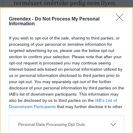
természet önértéke pedig nem ilyen.
Márpedig a természet szépsége és rendje
Greendex -
Do Not Process My Personal
a mű isteni mivoltának kifejeződése is. A
Information
közjó a
katolikus egyház
egyetemes
If you wish to opt-out of the sale, sharing to third parties, or
tanításának egyik kulcsgondolata, és
processing of your personal or sensitive information for
mint ilyen, felelős műveléssel és
targeted advertising by us, please use the below opt-out
section to confirm your selection. Please note that after your
megőrzéssel valósul meg. A javakhoz való
opt-out request is processed you may continue seeing
igazságos hozzáférésről, a
interest-based ads based on personal information utilized by
us or personal information disclosed to third parties prior to
kizsákmányolás elleni fellépésről
your opt-out. You may separately opt-out of the further
Dasgupta is ír. A gazdaság végső feladata
disclosure of your personal information by third parties on the
IAB’s list of downstream participants. This information may
a katolikus egyház szerint a közjó
also be disclosed by us to third parties on the
IAB’s List of
Downstream Participants
that may further disclose it to other
előmozdítása, elítélendő az emberi
third parties.
kizsákmányolás vagy a szenvedést okozó
Personal Data Processing Opt Outs
működés. A gazdaság eszköz kell legyen