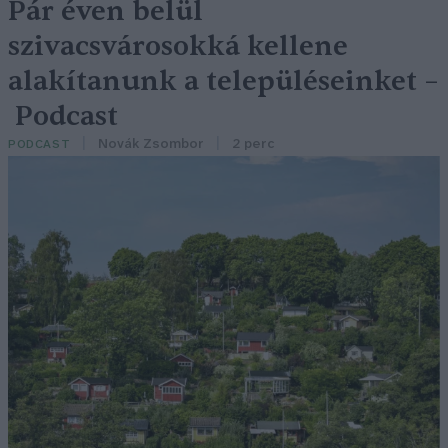
Pár éven belül
szivacsvárosokká kellene
alakítanunk a településeinket –
Podcast
Novák Zsombor
2 perc
PODCAST