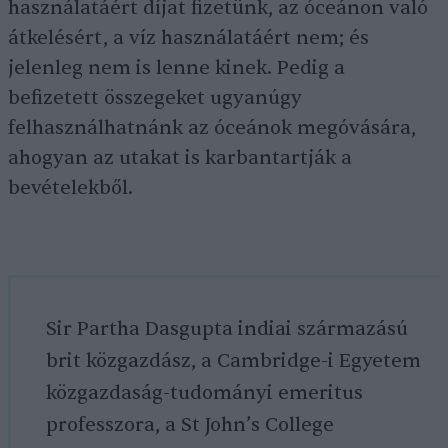
használatáért díjat fizetünk, az óceánon való
átkelésért, a víz használatáért nem; és
jelenleg nem is lenne kinek. Pedig a
befizetett összegeket ugyanúgy
felhasználhatnánk az óceánok megóvására,
ahogyan az utakat is karbantartják a
bevételekből.
Sir Partha Dasgupta indiai származású
brit közgazdász, a Cambridge-i Egyetem
közgazdaság-tudományi emeritus
professzora, a St John’s College