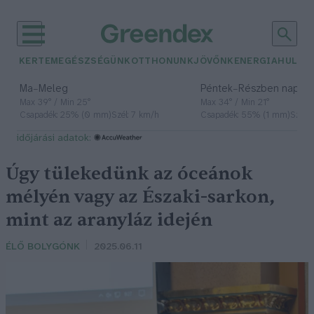
KERTEM
EGÉSZSÉGÜNK
OTTHONUNK
JÖVŐNK
ENERGIA
HULLA
–
–
Ma
Meleg
Péntek
Részben napos, 
Max 39° / Min 25°
Max 34° / Min 21°
Csapadék: 25% (0 mm)
Szél: 7 km/h
Csapadék: 55% (1 mm)
Szél: 
időjárási adatok:
Úgy tülekedünk az óceánok
mélyén vagy az Északi-sarkon,
mint az aranyláz idején
ÉLŐ BOLYGÓNK
2025.06.11