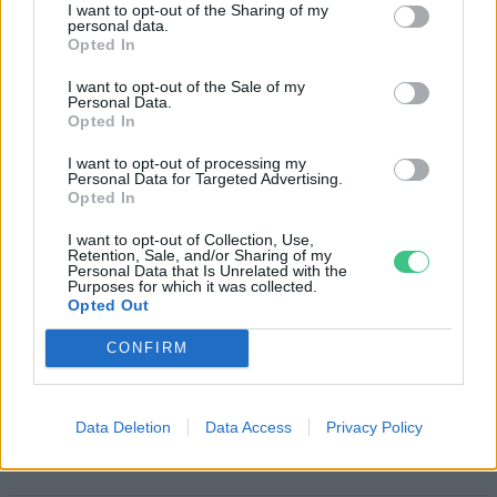
az emberek szolgálatában, így a fejlődés
I want to opt-out of the Sharing of my
personal data.
fogalmának sem szabad pusztán a
Opted In
gazdasági előrelépést, az anyagi
I want to opt-out of the Sale of my
Personal Data.
szükségletek kielégítését jelentenie. A
Opted In
fejlődés fogalma magában foglalja az
I want to opt-out of processing my
Personal Data for Targeted Advertising.
erkölcsi természetű előrelépést is, a
Opted In
természeti és az emberi értékek
I want to opt-out of Collection, Use,
Retention, Sale, and/or Sharing of my
tiszteletét helyezve előtérbe.
Personal Data that Is Unrelated with the
Purposes for which it was collected.
Opted Out
Cikkajánló
CONFIRM
A természetvédelem közös
ügyünk! – Interjú
Data Deletion
Data Access
Privacy Policy
Lonkay Márta