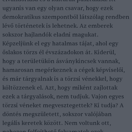
ugyanis van egy olyan csavar, hogy ezek
demokratikus szempontból látszólag rendben
lévő történetek is lehetnek. Az emberek
sokszor hajlandók eladni magukat.
Képzeljünk el egy hatalmas tájat, ahol egy
őslakos törzs él évszázadokon át. Kiderül,
hogy a területükön ásványkincsek vannak,
hamarosan megérkeznek a cégek képviselői,
és már tárgyalnak is a törzsi vénekkel, hogy
költözzenek el. Azt, hogy miként zajlottak
ezek a tárgyalások, nem tudjuk. Vajon egyes
törzsi véneket megvesztegettek? Ki tudja? A
döntés megszületett, sokszor valójában
legális keretek között. Nem voltunk ott,
nehezen felfejthető folyamatok ezek.