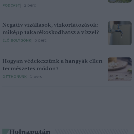
2 perc
PODCAST
Negatív vízállások, vízkorlátozások:
miképp takarékoskodhatsz a vízzel?
5 perc
ÉLŐ BOLYGÓNK
Hogyan védekezzünk a hangyák ellen
természetes módon?
5 perc
OTTHONUNK
Holnapután