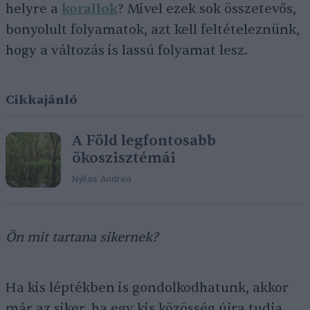
helyre a
korallok
? Mivel ezek sok összetevős,
bonyolult folyamatok, azt kell feltételeznünk,
hogy a változás is lassú folyamat lesz.
Cikkajánló
A Föld legfontosabb
ökoszisztémái
Nyilas Andrea
Ön mit tartana sikernek?
Ha kis léptékben is gondolkodhatunk, akkor
már az siker, ha egy kis közösség újra tudja