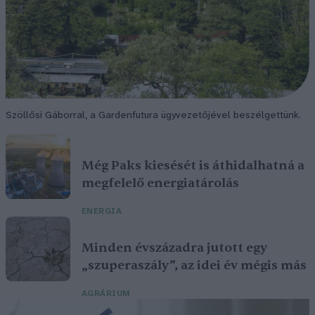
Szöllősi Gáborral, a Gardenfutura ügyvezetőjével beszélgettünk.
Még Paks kiesését is áthidalhatná a
megfelelő energiatárolás
ENERGIA
Minden évszázadra jutott egy
„szuperaszály”, az idei év mégis más
AGRÁRIUM