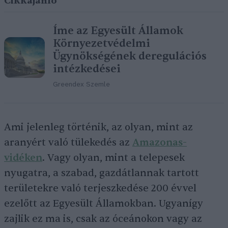
Cikkajánló
Íme az Egyesült Államok
Környezetvédelmi
Ügynökségének deregulációs
intézkedései
Greendex Szemle
Ami jelenleg történik, az olyan, mint az
aranyért való tülekedés az
Amazonas-
vidéken
. Vagy olyan, mint a telepesek
nyugatra, a szabad, gazdátlannak tartott
területekre való terjeszkedése 200 évvel
ezelőtt az Egyesült Államokban. Ugyanígy
zajlik ez ma is, csak az óceánokon vagy az