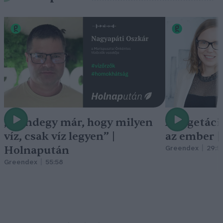
„Mindegy már, hogy milyen
A vegetáci
víz, csak víz legyen” |
az ember 
Holnapután
Greendex
29:5
Greendex
55:58