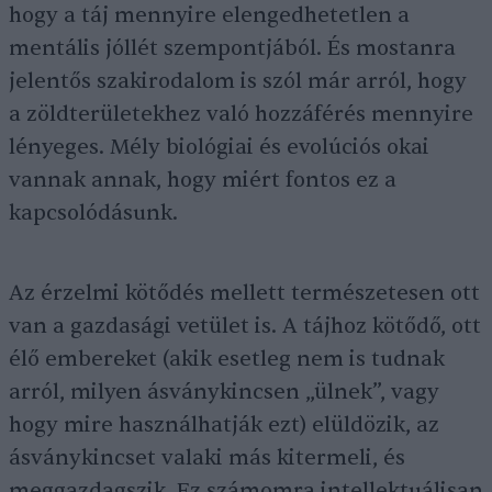
hogy a táj mennyire elengedhetetlen a
mentális jóllét szempontjából. És mostanra
jelentős szakirodalom is szól már arról, hogy
a zöldterületekhez való hozzáférés mennyire
lényeges. Mély biológiai és evolúciós okai
vannak annak, hogy miért fontos ez a
kapcsolódásunk.
Az érzelmi kötődés mellett természetesen ott
van a gazdasági vetület is. A tájhoz kötődő, ott
élő embereket (akik esetleg nem is tudnak
arról, milyen ásványkincsen „ülnek”, vagy
hogy mire használhatják ezt) elüldözik, az
ásványkincset valaki más kitermeli, és
meggazdagszik. Ez számomra intellektuálisan