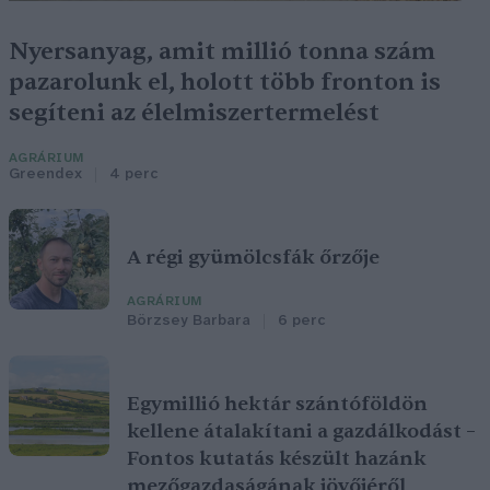
Nyersanyag, amit millió tonna szám
pazarolunk el, holott több fronton is
segíteni az élelmiszertermelést
AGRÁRIUM
Greendex
4 perc
A régi gyümölcsfák őrzője
AGRÁRIUM
Börzsey Barbara
6 perc
Egymillió hektár szántóföldön
kellene átalakítani a gazdálkodást –
Fontos kutatás készült hazánk
mezőgazdaságának jövőjéről