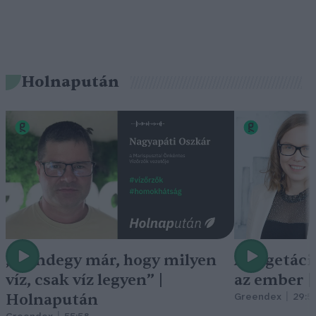
Holnapután
„Mindegy már, hogy milyen
A vegetáci
víz, csak víz legyen” |
az ember 
Holnapután
Greendex
29:5