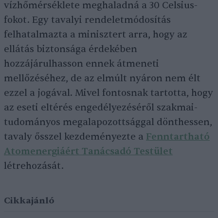
vízhőmérséklete meghaladná a 30 Celsius-
fokot. Egy tavalyi rendeletmódosítás
felhatalmazta a minisztert arra, hogy az
ellátás biztonsága érdekében
hozzájárulhasson ennek átmeneti
mellőzéséhez, de az elmúlt nyáron nem élt
ezzel a jogával. Mivel fontosnak tartotta, hogy
az eseti eltérés engedélyezéséről szakmai-
tudományos megalapozottsággal dönthessen,
tavaly ősszel kezdeményezte a
Fenntartható
Atomenergiáért Tanácsadó Testület
létrehozását.
Cikkajánló