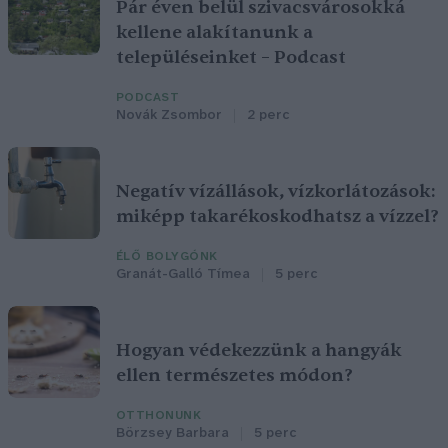
Pár éven belül szivacsvárosokká
kellene alakítanunk a
településeinket – Podcast
PODCAST
Novák Zsombor
2 perc
Negatív vízállások, vízkorlátozások:
miképp takarékoskodhatsz a vízzel?
ÉLŐ BOLYGÓNK
Granát-Galló Tímea
5 perc
Hogyan védekezzünk a hangyák
ellen természetes módon?
OTTHONUNK
Börzsey Barbara
5 perc