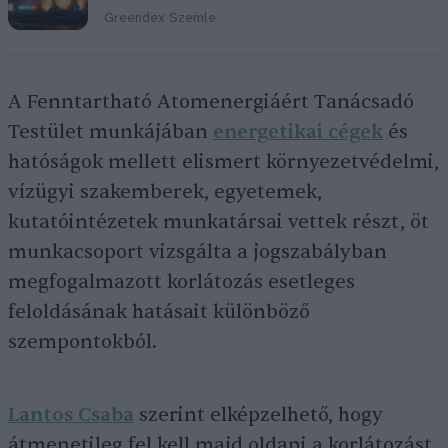
Greendex Szemle
A Fenntartható Atomenergiáért Tanácsadó
Testület munkájában
energetikai cégek
és
hatóságok mellett elismert környezetvédelmi,
vízügyi szakemberek, egyetemek,
kutatóintézetek munkatársai vettek részt, öt
munkacsoport vizsgálta a jogszabályban
megfogalmazott korlátozás esetleges
feloldásának hatásait különböző
szempontokból.
Lantos Csaba
szerint elképzelhető, hogy
átmenetileg fel kell majd oldani a korlátozást,