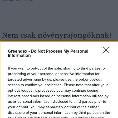
Greendex
55:58
Nem csak növényrajongóknak!
– 8 arborétum, amelyet
Greendex -
Do Not Process My Personal
érdemes meglátogatni
Information
Granát-Galló Tímea
5 perc
ÉLŐ BOLYGÓNK
If you wish to opt-out of the sale, sharing to third parties, or
processing of your personal or sensitive information for
targeted advertising by us, please use the below opt-out
section to confirm your selection. Please note that after your
opt-out request is processed you may continue seeing
interest-based ads based on personal information utilized by
us or personal information disclosed to third parties prior to
your opt-out. You may separately opt-out of the further
disclosure of your personal information by third parties on the