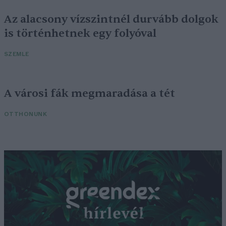
Az alacsony vízszintnél durvább dolgok
is történhetnek egy folyóval
SZEMLE
A városi fák megmaradása a tét
OTTHONUNK