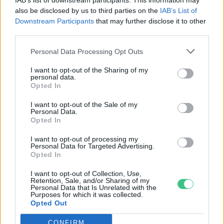
IAB’s list of downstream participants. This information may
also be disclosed by us to third parties on the
IAB’s List of
Downstream Participants
that may further disclose it to other
third parties.
Personal Data Processing Opt Outs
I want to opt-out of the Sharing of my
personal data.
Opted In
I want to opt-out of the Sale of my
Personal Data.
Opted In
Magyarország tele van gyönyörű növényekkel, így arborétumokkal
is. A jó idő beköszöntével érdemes minél többet felkeresni.
I want to opt-out of processing my
Personal Data for Targeted Advertising.
Opted In
Szedd magad őszibarack: itt vannak
I want to opt-out of Collection, Use,
Retention, Sale, and/or Sharing of my
a legjobb lelőhelyek!
Personal Data that Is Unrelated with the
Purposes for which it was collected.
Opted Out
SZEMLE
CONFIRM