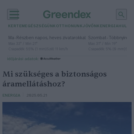
KERTEM
EGÉSZSÉGÜNK
OTTHONUNK
JÖVŐNK
ENERGIA
HULLA
–
–
Ma
Részben napos, heves zivatarokkal
Szombat
Többnyire n
Max 33° / Min 21°
Max 31° / Min 19°
Csapadék: 55% (1 mm)
Szél: 11 km/h
Csapadék: 5% (0 mm)
Szél:
időjárási adatok:
Mi szükséges a biztonságos
áramellátáshoz?
ENERGIA
2025.05.21