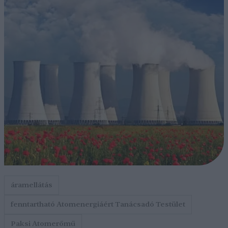
áramellátás
fenntartható Atomenergiáért Tanácsadó Testület
Paksi Atomerőmű