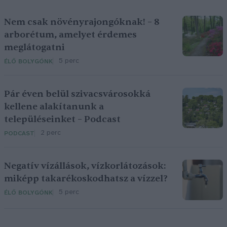
Nem csak növényrajongóknak! – 8
arborétum, amelyet érdemes
meglátogatni
5 perc
ÉLŐ BOLYGÓNK
Pár éven belül szivacsvárosokká
kellene alakítanunk a
településeinket – Podcast
2 perc
PODCAST
Negatív vízállások, vízkorlátozások:
miképp takarékoskodhatsz a vízzel?
5 perc
ÉLŐ BOLYGÓNK