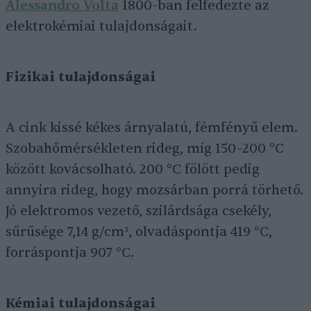
Alessandro Volta
1800-ban felfedezte az
elektrokémiai tulajdonságait.
Fizikai tulajdonságai
A cink kissé kékes árnyalatú, fémfényű elem.
Szobahőmérsékleten rideg, míg 150–200 °C
között kovácsolható. 200 °C fölött pedig
annyira rideg, hogy mozsárban porrá törhető.
Jó elektromos vezető, szilárdsága csekély,
sűrűsége 7,14 g/cm³, olvadáspontja 419 °C,
forráspontja 907 °C.
Kémiai tulajdonságai