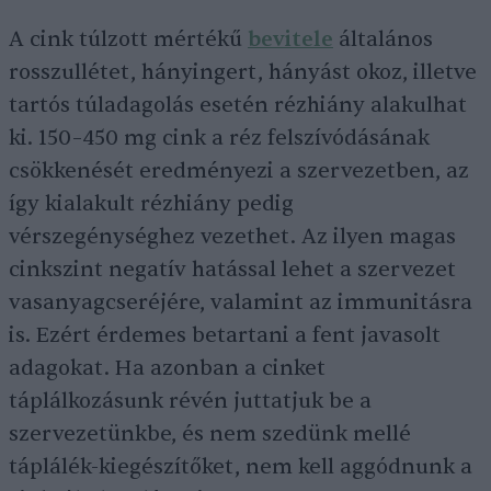
A cink túlzott mértékű
bevitele
általános
rosszullétet, hányingert, hányást okoz, illetve
tartós túladagolás esetén rézhiány alakulhat
ki. 150–450 mg cink a réz felszívódásának
csökkenését eredményezi a szervezetben, az
így kialakult rézhiány pedig
vérszegénységhez vezethet. Az ilyen magas
cinkszint negatív hatással lehet a szervezet
vasanyagcseréjére, valamint az immunitásra
is. Ezért érdemes betartani a fent javasolt
adagokat. Ha azonban a cinket
táplálkozásunk révén juttatjuk be a
szervezetünkbe, és nem szedünk mellé
táplálék-kiegészítőket, nem kell aggódnunk a