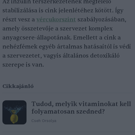
Az inzulin térszerkezetének megfelelő
stabilizálása is cink jelenlétéhez kötött. Így
részt vesz a
vércukorszint
szabályozásában,
amely összetevője a szervezet komplex
anyagcsere-állapotának. Emellett a cink a
nehézfémek egyéb ártalmas hatásaitól is védi
a szervezetet, vagyis általános detoxikáló
szerepe is van.
Cikkajánló
Tudod, melyik vitaminokat kell
folyamatosan szedned?
Cseh Orsolya