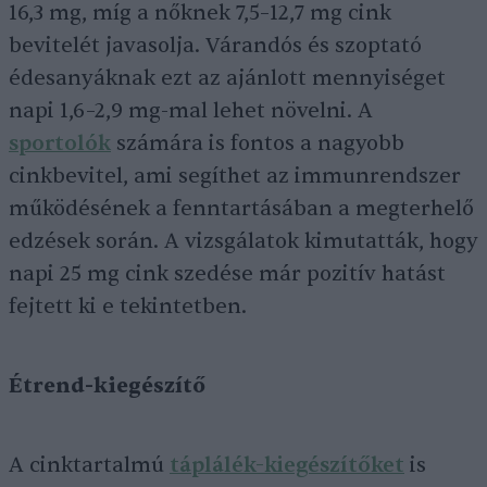
16,3 mg, míg a nőknek 7,5–12,7 mg cink
bevitelét javasolja. Várandós és szoptató
édesanyáknak ezt az ajánlott mennyiséget
napi 1,6–2,9 mg-mal lehet növelni. A
sportolók
számára is fontos a nagyobb
cinkbevitel, ami segíthet az immunrendszer
működésének a fenntartásában a megterhelő
edzések során. A vizsgálatok kimutatták, hogy
napi 25 mg cink szedése már pozitív hatást
fejtett ki e tekintetben.
Étrend-kiegészítő
A cinktartalmú
táplálék-kiegészítőket
is