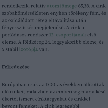
rendelkezik, relatív
atomtömege
65,38. A cink
szobahőmérsékleten enyhén törékeny fém, és
az oxidálódott réteg eltávolítása után
fényesszürkés megjelenésű. A cink a
periódusos rendszer
12. csoportjának
első
eleme. A földkéreg 24. leggyakoribb eleme, és
5 stabil
izotópja
van.
Felfedezése
Európában csak az 1300-as években állítottak
elő cinket, miközben az emberiség már a késő
ókortól ismert cinktárgyakat és cinkkel
bevont fémeket. A cink legrégebbi