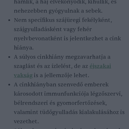
hámlik, a haj elvékonyodik, kihullik, és
nehezebben gyógyulnak a sebek.
Nem specifikus szájüregi fekélyként,
szájgyulladásként vagy fehér
nyelvbevonatként is jelentkezhet a cink
hiánya.
A súlyos cinkhiány megzavarhatja a
szaglást és az ízlelést, de az
éjszakai
vakság
is a jellemzője lehet.
A cinkhiányban szenvedő emberek
károsodott immunfunkciója légzőszervi,
bélrendszeri és gyomorfertőzések,
valamint tüdőgyulladás kialakulásához is
vezethet.