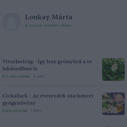
Lonkay Márta
A szerző további cikkei
Vitorlavirág – Így lesz gyönyörű a te
lakásodban is
4 perc
ÉLŐ BOLYGÓNK
Cickafark – Az évezredek óta ismert
gyógynövény
1 perc
EGÉSZSÉGÜNK