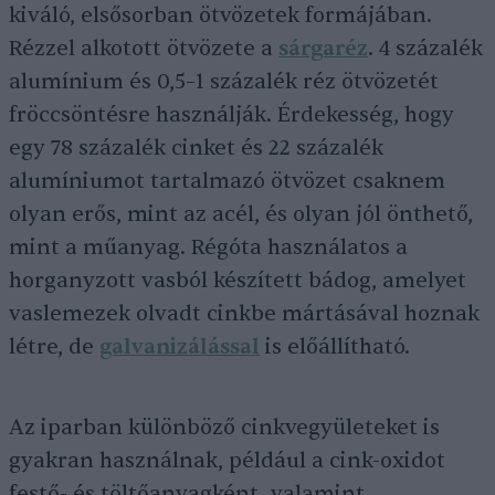
kiváló, elsősorban ötvözetek formájában.
Rézzel alkotott ötvözete a
sárgaréz
. 4 százalék
alumínium és 0,5–1 százalék réz ötvözetét
fröccsöntésre használják. Érdekesség, hogy
egy 78 százalék cinket és 22 százalék
alumíniumot tartalmazó ötvözet csaknem
olyan erős, mint az acél, és olyan jól önthető,
mint a műanyag. Régóta használatos a
horganyzott vasból készített bádog, amelyet
vaslemezek olvadt cinkbe mártásával hoznak
létre, de
galvanizálással
is előállítható.
Az iparban különböző cinkvegyületeket is
gyakran használnak, például a cink-oxidot
festő- és töltőanyagként, valamint