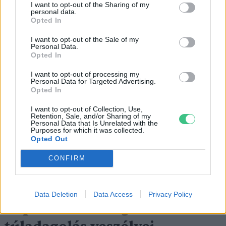
gabonában és a feketeribizliben is.
I want to opt-out of the Sharing of my
personal data.
Opted In
Ezen táplálékokból a cink felszívódása
I want to opt-out of the Sale of my
Personal Data.
kiegyensúlyozott. Ám egyidejű magas
Opted In
rosttartalmú élelmiszerek fogyasztása vagy
I want to opt-out of processing my
Personal Data for Targeted Advertising.
tetraciklin
szedése rontja a felszívódás
Opted In
sebességét és mértékét. Kiegyensúlyozott
I want to opt-out of Collection, Use,
táplálkozás esetén cinkkiegészítők szedése
Retention, Sale, and/or Sharing of my
Personal Data that Is Unrelated with the
nem szükséges, ám egyoldalú táplálkozás
Purposes for which it was collected.
Opted Out
vagy valamilyen betegség fellépésekor a
CONFIRM
cinkpótlás jó hatású lehet.
Data Deletion
Data Access
Privacy Policy
Napi cinkszükségletünk és a