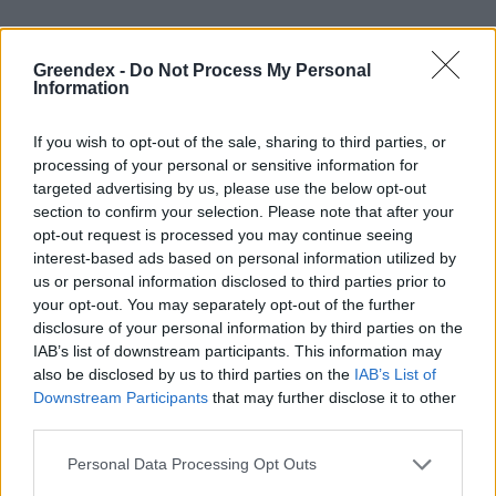
Forrásai és különböző formái
Greendex -
Do Not Process My Personal
Information
A cink bőségesen megtalálható a fehérjében
gazdag ételekben. Ide tartoznak a hüvelyesek,
If you wish to opt-out of the sale, sharing to third parties, or
processing of your personal or sensitive information for
a
tojás
, a tej, a húsfélék, a tengeri herkentyűk
targeted advertising by us, please use the below opt-out
és a
halak
. A cink koncentrációja a
section to confirm your selection. Please note that after your
opt-out request is processed you may continue seeing
növényekben a talaj cinktartalom-szintjétől
interest-based ads based on personal information utilized by
függ. A cinket tartalmazó
us or personal information disclosed to third parties prior to
élelmiszernövényekhez tartoznak a búza (a
your opt-out. You may separately opt-out of the further
disclosure of your personal information by third parties on the
csíra és a korpa) és a különböző magvak,
IAB’s list of downstream participants. This information may
beleértve a szezámmagot, a
also be disclosed by us to third parties on the
IAB’s List of
Downstream Participants
that may further disclose it to other
napraforgómagot, a tökmagot, a
dióféléket
, a
third parties.
mandulát, a mákot és a mustárt. A cink
Personal Data Processing Opt Outs
megtalálható még a babban, a teljes kiőrlésű