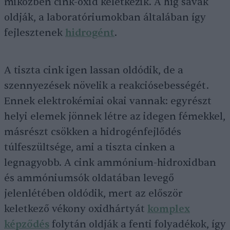
miközben cink-oxid keletkezik. A híg savak
oldják, a laboratóriumokban általában így
fejlesztenek
hidrogént
.
A tiszta cink igen lassan oldódik, de a
szennyezések növelik a reakciósebességét.
Ennek elektrokémiai okai vannak: egyrészt
helyi elemek jönnek létre az idegen fémekkel,
másrészt csökken a hidrogénfejlődés
túlfeszültsége, ami a tiszta cinken a
legnagyobb. A cink ammónium-hidroxidban
és ammóniumsók oldatában levegő
jelenlétében oldódik, mert az először
keletkező vékony oxidhártyát
komplex
képződés
folytán oldják a fenti folyadékok, így