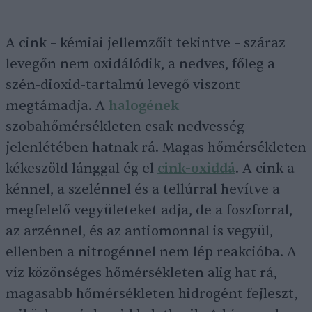
A cink – kémiai jellemzőit tekintve – száraz
levegőn nem oxidálódik, a nedves, főleg a
szén-dioxid-tartalmú levegő viszont
megtámadja. A
halogének
szobahőmérsékleten csak nedvesség
jelenlétében hatnak rá. Magas hőmérsékleten
kékeszöld lánggal ég el
cink-oxiddá
. A cink a
kénnel, a szelénnel és a tellúrral hevítve a
megfelelő vegyületeket adja, de a foszforral,
az arzénnel, és az antiomonnal is vegyül,
ellenben a nitrogénnel nem lép reakcióba. A
víz közönséges hőmérsékleten alig hat rá,
magasabb hőmérsékleten hidrogént fejleszt,