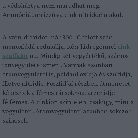
a védőhártya nem maradhat meg.
Ammóniában izzítva cink-nitriddé alakul.
A szén-dioxidot már 300 °C fölött szén-
monoxiddá redukálja. Kén-hidrogénnel
cink-
szulfidot
ad. Mindig két vegyértékű, számos
ionvegyülete ismert. Vannak azonban
atomvegyületei is, például oxidja és szulfidja,
illetve nitridje. Foszfidjai részben átmenetet
képeznek a fémes rácsokhoz, arzenidje
félfémes. A cinkion színtelen, csakúgy, mint a
vegyületei. Atomvegyületei azonban sokszor
színesek.