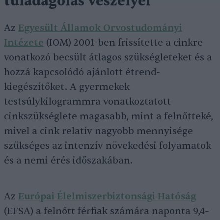
túladagolás veszélyei
Az
Egyesült Államok Orvostudományi
Intézete
(IOM) 2001-ben frissítette a cinkre
vonatkozó becsült átlagos szükségleteket és a
hozzá kapcsolódó ajánlott étrend-
kiegészítőket. A gyermekek
testsúlykilogrammra vonatkoztatott
cinkszükséglete magasabb, mint a felnőtteké,
mivel a cink relatív nagyobb mennyisége
szükséges az intenzív növekedési folyamatok
és a nemi érés időszakában.
Az
Európai Élelmiszerbiztonsági Hatóság
(EFSA) a felnőtt férfiak számára naponta 9,4–