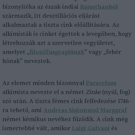
bizonyítéka az észak-indiai
Rajasthanból
származik, itt desztillációs eljárást
alkalmaztak a tiszta cink előállítására. Az
alkimisták is cinket égettek a levegőben, hogy
létrehozzák azt a szervetlen vegyületet,
amelyet „
filozófusgyapjúnak
” vagy „fehér
hónak” neveztek.
Az elemet minden bizonnyal
Paracelsus
alkimista nevezte el a német
Zinke
(nyúl, fog)
szó után. A tiszta fémes cink felfedezése 1746-
ra tehető, ami
Andreas Sigismund Marggraf
német kémikus nevéhez fűződik. A cink még
ismertebbé vált, amikor
Luigi Galvani
és