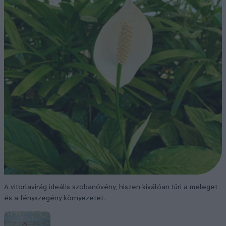
A vitorlavirág ideális szobanövény, hiszen kiválóan tűri a meleget
és a fényszegény környezetet.