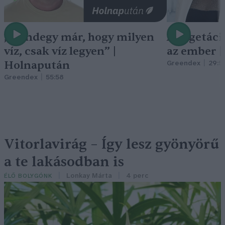
„Mindegy már, hogy milyen
A vegetáci
víz, csak víz legyen” |
az ember 
Holnapután
Greendex
29:5
Greendex
55:58
Vitorlavirág – Így lesz gyönyörű
a te lakásodban is
Lonkay Márta
4 perc
ÉLŐ BOLYGÓNK