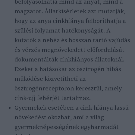
befolyásolhatja mind az anyát, mind a
magzatot. Állatkísérletek azt mutatják,
hogy az anya cinkhiánya felboríthatja a
szülési folyamat hatékonyságát. A
kutatók a nehéz és hosszan tartó vajúdás
és vérzés megnövekedett előfordulását
dokumentálták cinkhiányos állatoknál.
Ezeket a hatásokat az ösztrogén hibás
működése közvetítheti az
ösztrogénreceptoron keresztül, amely
cink-ujj fehérjét tartalmaz.
Gyermekek esetében a cink hiánya lassú
növekedést okozhat, ami a világ
gyermeknépességének egyharmadát