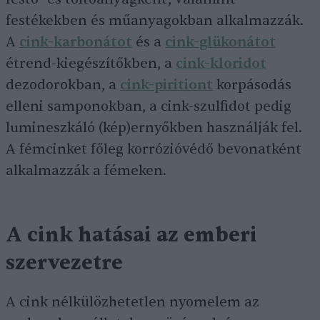
festékekben és műanyagokban alkalmazzák.
A
cink-karbonátot
és a
cink-glükonátot
étrend-kiegészítőkben, a
cink-kloridot
dezodorokban, a
cink-piritiont
korpásodás
elleni samponokban, a cink-szulfidot pedig
lumineszkáló (kép)ernyőkben használják fel.
A fémcinket főleg korrózióvédő bevonatként
alkalmazzák a fémeken.
A cink hatásai az emberi
szervezetre
A cink nélkülözhetetlen nyomelem az