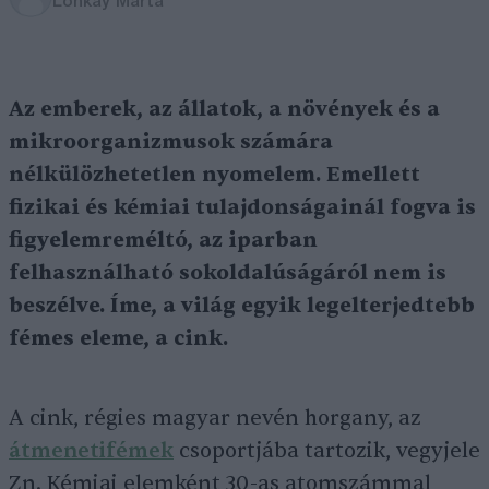
Lonkay Márta
Az emberek, az állatok, a növények és a
mikroorganizmusok számára
nélkülözhetetlen nyomelem
. Emellett
fizikai és kémiai tulajdonságainál fogva is
figyelemreméltó, az iparban
felhasználható sokoldalúságáról nem is
beszélve. Íme, a világ egyik legelterjedtebb
fémes eleme, a cink.
A cink, régies magyar nevén horgany, az
átmenetifémek
csoportjába tartozik, vegyjele
Zn. Kémiai elemként 30-as atomszámmal