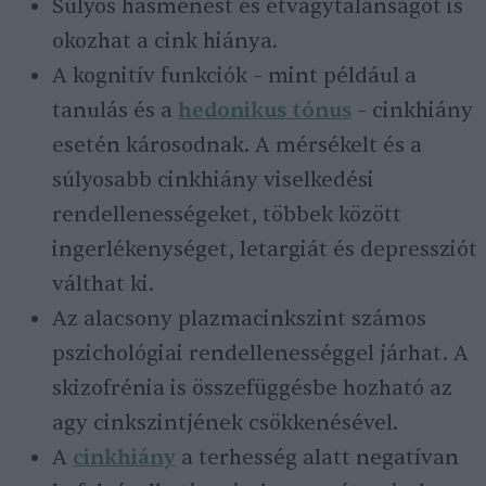
Súlyos hasmenést és étvágytalanságot is
okozhat a cink hiánya.
A kognitív funkciók – mint például a
tanulás és a
hedonikus tónus
– cinkhiány
esetén károsodnak. A mérsékelt és a
súlyosabb cinkhiány viselkedési
rendellenességeket, többek között
ingerlékenységet, letargiát és depressziót
válthat ki.
Az alacsony plazmacinkszint számos
pszichológiai rendellenességgel járhat. A
skizofrénia is összefüggésbe hozható az
agy cinkszintjének csökkenésével.
A
cinkhiány
a terhesség alatt negatívan