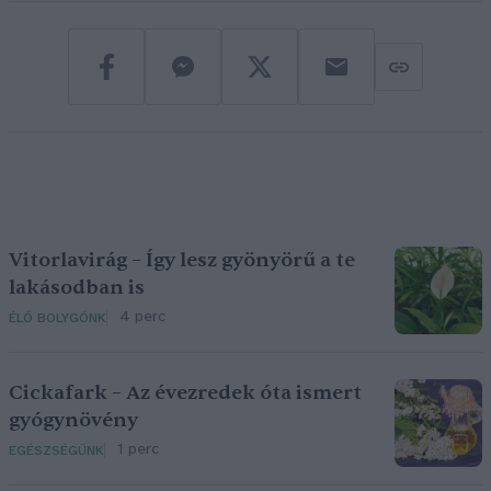
Vitorlavirág – Így lesz gyönyörű a te
lakásodban is
4 perc
ÉLŐ BOLYGÓNK
Cickafark – Az évezredek óta ismert
gyógynövény
1 perc
EGÉSZSÉGÜNK