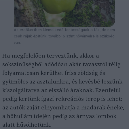
Az erdőkertben kiemelkedő fontosságúak a fák, de nem
csak rájuk építünk: további 6 szint növényeire is szükség
van.
Ha megfelelően terveztünk, akkor a
sokszínűségből adódóan akár tavasztól télig
folyamatosan kerülhet friss zöldség és
gyümölcs az asztalunkra, és kevésbé leszünk
kiszolgáltatva az elszálló áraknak. Ezenfelül
pedig kertünk igazi rekreációs terep is lehet:
az autók zaját elnyomhatja a madarak éneke,
a hőhullám idején pedig az árnyas lombok
alatt hűsölhetünk.