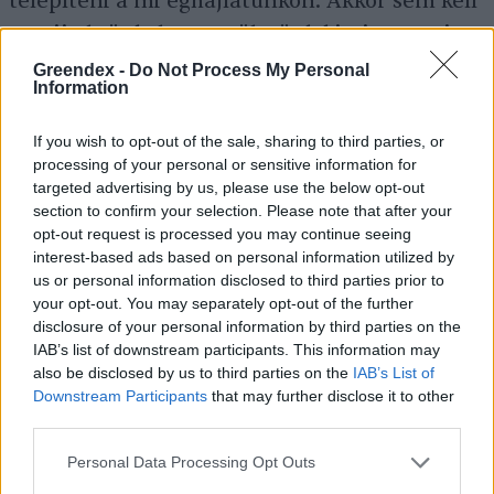
telepíteni a mi éghajlatunkon. Akkor sem kell
megijednünk, ha a területünk kicsi, ugyanis a
sokszínűség kis területen is megvalósítható.
Greendex -
Do Not Process My Personal
Information
Persze egy 15 négyzetméteres hátsó kertben a
szó klasszikus értelmében vett erdőt nem
If you wish to opt-out of the sale, sharing to third parties, or
fogunk tudni létrehozni, de ma már számos
processing of your personal or sensitive information for
targeted advertising by us, please use the below opt-out
lehetőség kínálkozik arra, hogy kis helyen is
section to confirm your selection. Please note that after your
többféle zöldséget, gyümölcsöt termeljünk
opt-out request is processed you may continue seeing
interest-based ads based on personal information utilized by
(elég csak az
oszlopos gyümölcsfákra
us or personal information disclosed to third parties prior to
gondolnunk).
your opt-out. You may separately opt-out of the further
disclosure of your personal information by third parties on the
IAB’s list of downstream participants. This information may
also be disclosed by us to third parties on the
IAB’s List of
A fenti kérdést inkább úgy alakítanám át,
Downstream Participants
that may further disclose it to other
hogy kinek érdemes ilyet tervezni. Rövid
third parties.
távon biztos, hogy több munkát jelent egy
Personal Data Processing Opt Outs
erdőkert kialakítása, mint hetente egyszer