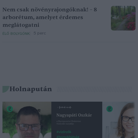
Nem csak növényrajongóknak! – 8
arborétum, amelyet érdemes
meglátogatni
5 perc
ÉLŐ BOLYGÓNK
Holnapután