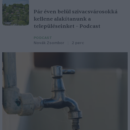
Pár éven belül szivacsvárosokká
kellene alakítanunk a
településeinket – Podcast
PODCAST
Novák Zsombor
2 perc