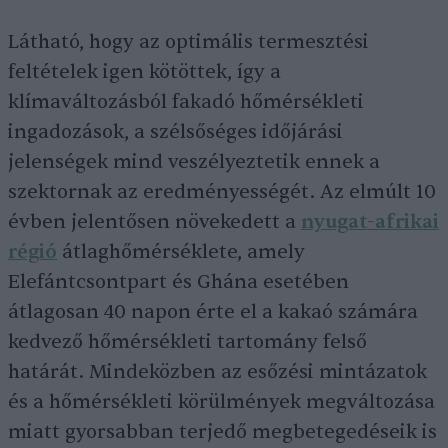
Látható, hogy az optimális termesztési
feltételek igen kötöttek, így a
klímaváltozásból fakadó hőmérsékleti
ingadozások, a szélsőséges időjárási
jelenségek mind veszélyeztetik ennek a
szektornak az eredményességét. Az elmúlt 10
évben jelentősen növekedett a
nyugat-afrikai
régió
átlaghőmérséklete, amely
Elefántcsontpart és Ghána esetében
átlagosan 40 napon érte el a kakaó számára
kedvező hőmérsékleti tartomány felső
határát. Mindeközben az esőzési mintázatok
és a hőmérsékleti körülmények megváltozása
miatt gyorsabban terjedő megbetegedéseik is