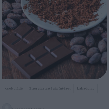
csokoládé
Energiastratégia Intézet
kakaópiac