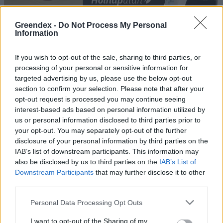
„Mindegy már, hogy milyen
A vegetáci
Greendex -
Do Not Process My Personal
Information
víz, csak víz legyen” |
az ember 
Holnapután
Greendex
29:5
If you wish to opt-out of the sale, sharing to third parties, or
Greendex
55:58
processing of your personal or sensitive information for
targeted advertising by us, please use the below opt-out
section to confirm your selection. Please note that after your
opt-out request is processed you may continue seeing
interest-based ads based on personal information utilized by
us or personal information disclosed to third parties prior to
Nem csak növényrajongóknak!
your opt-out. You may separately opt-out of the further
disclosure of your personal information by third parties on the
– 8 arborétum, amelyet
IAB’s list of downstream participants. This information may
also be disclosed by us to third parties on the
IAB’s List of
érdemes meglátogatni
Downstream Participants
that may further disclose it to other
Granát-Galló Tímea
5 perc
ÉLŐ BOLYGÓNK
third parties.
Personal Data Processing Opt Outs
I want to opt-out of the Sharing of my