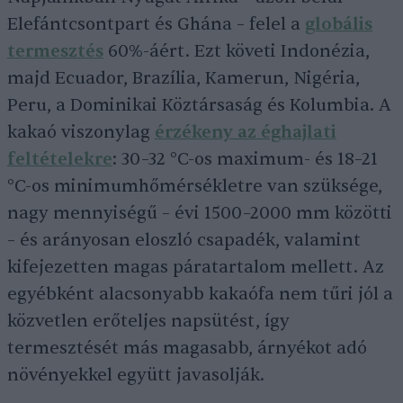
Elefántcsontpart és Ghána – felel a
globális
termesztés
60%-áért. Ezt követi Indonézia,
majd Ecuador, Brazília, Kamerun, Nigéria,
Peru, a Dominikai Köztársaság és Kolumbia. A
kakaó viszonylag
érzékeny az éghajlati
feltételekre
: 30–32 °C-os maximum- és 18–21
°C-os minimumhőmérsékletre van szüksége,
nagy mennyiségű – évi 1500–2000 mm közötti
– és arányosan eloszló csapadék, valamint
kifejezetten magas páratartalom mellett. Az
egyébként alacsonyabb kakaófa nem tűri jól a
közvetlen erőteljes napsütést, így
termesztését más magasabb, árnyékot adó
növényekkel együtt javasolják.