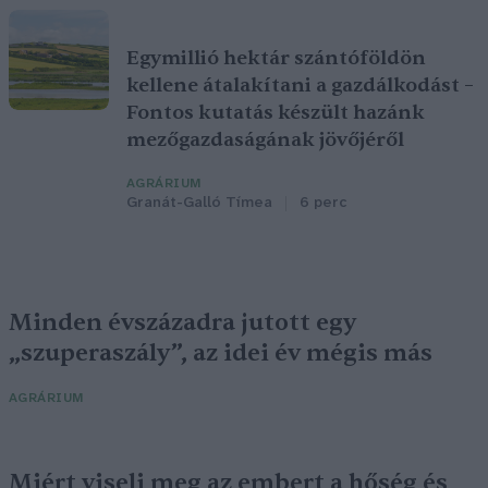
Egymillió hektár szántóföldön
kellene átalakítani a gazdálkodást –
Fontos kutatás készült hazánk
mezőgazdaságának jövőjéről
AGRÁRIUM
Granát-Galló Tímea
6 perc
Minden évszázadra jutott egy
„szuperaszály”, az idei év mégis más
AGRÁRIUM
Miért viseli meg az embert a hőség és