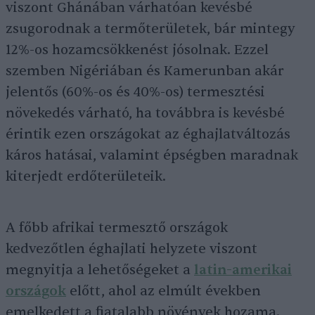
viszont Ghánában várhatóan kevésbé
zsugorodnak a termőterületek, bár mintegy
12%-os hozamcsökkenést jósolnak. Ezzel
szemben Nigériában és Kamerunban akár
jelentős (60%-os és 40%-os) termesztési
növekedés várható, ha továbbra is kevésbé
érintik ezen országokat az éghajlatváltozás
káros hatásai, valamint épségben maradnak
kiterjedt erdőterületeik.
A főbb afrikai termesztő országok
kedvezőtlen éghajlati helyzete viszont
megnyitja a lehetőségeket a
latin-amerikai
országok
előtt, ahol az elmúlt években
emelkedett a fiatalabb növények hozama.