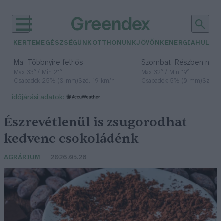
KERTEM
EGÉSZSÉGÜNK
OTTHONUNK
JÖVŐNK
ENERGIA
HULLA
–
–
Ma
Többnyire felhős
Szombat
Részben nap
Max 33° / Min 21°
Max 32° / Min 19°
Csapadék: 25% (0 mm)
Szél: 19 km/h
Csapadék: 5% (0 mm)
Szél: 
időjárási adatok:
Észrevétlenül is zsugorodhat
kedvenc csokoládénk
AGRÁRIUM
2026.05.28