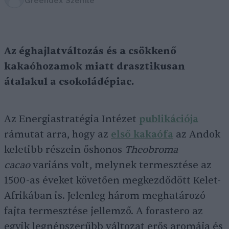
Greendex Szemle
Az éghajlatváltozás és a csökkenő
kakaóhozamok miatt drasztikusan
átalakul a csokoládépiac.
Az Energiastratégia Intézet
publikációja
rámutat arra, hogy az
első kakaófa
az Andok
keletibb részein őshonos
Theobroma
cacao
variáns volt, melynek termesztése az
1500-as éveket követően megkezdődött Kelet-
Afrikában is. Jelenleg három meghatározó
fajta termesztése jellemző. A forastero az
egyik legnépszerűbb változat erős aromája és