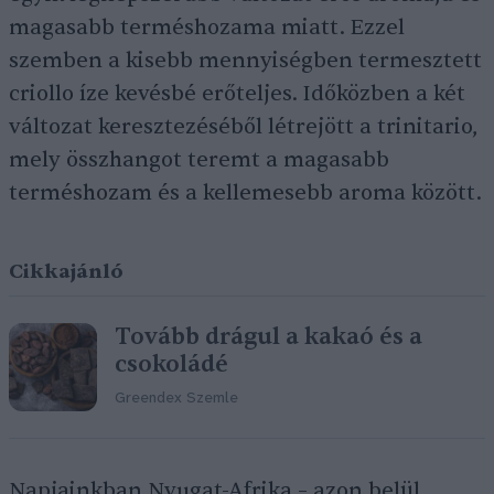
magasabb terméshozama miatt. Ezzel
szemben a kisebb mennyiségben termesztett
criollo íze kevésbé erőteljes. Időközben a két
változat keresztezéséből létrejött a trinitario,
mely összhangot teremt a magasabb
terméshozam és a kellemesebb aroma között.
Cikkajánló
Tovább drágul a kakaó és a
csokoládé
Greendex Szemle
Napjainkban Nyugat-Afrika – azon belül