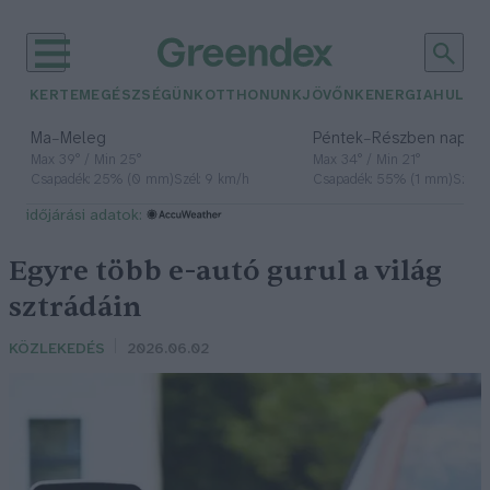
KERTEM
EGÉSZSÉGÜNK
OTTHONUNK
JÖVŐNK
ENERGIA
HULLA
–
–
Ma
Meleg
Péntek
Részben napos, 
Max 39° / Min 25°
Max 34° / Min 21°
Csapadék: 25% (0 mm)
Szél: 9 km/h
Csapadék: 55% (1 mm)
Szél: 
időjárási adatok:
Egyre több e-autó gurul a világ
sztrádáin
KÖZLEKEDÉS
2026.06.02