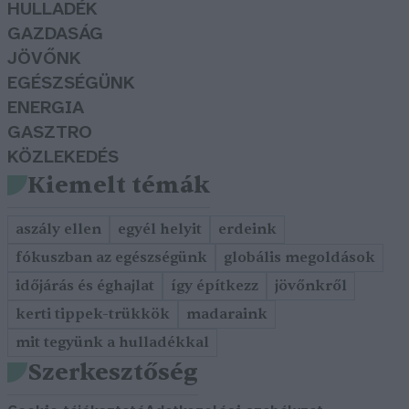
HULLADÉK
GAZDASÁG
JÖVŐNK
EGÉSZSÉGÜNK
ENERGIA
GASZTRO
KÖZLEKEDÉS
Kiemelt témák
aszály ellen
egyél helyit
erdeink
fókuszban az egészségünk
globális megoldások
időjárás és éghajlat
így építkezz
jövőnkről
kerti tippek-trükkök
madaraink
mit tegyünk a hulladékkal
Szerkesztőség