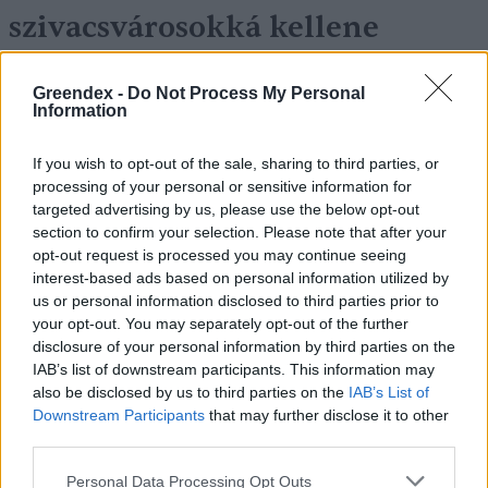
szivacsvárosokká kellene
alakítanunk a településeinket –
Greendex -
Do Not Process My Personal
Podcast
Information
Novák Zsombor
2 perc
PODCAST
If you wish to opt-out of the sale, sharing to third parties, or
processing of your personal or sensitive information for
targeted advertising by us, please use the below opt-out
section to confirm your selection. Please note that after your
opt-out request is processed you may continue seeing
interest-based ads based on personal information utilized by
us or personal information disclosed to third parties prior to
your opt-out. You may separately opt-out of the further
disclosure of your personal information by third parties on the
IAB’s list of downstream participants. This information may
also be disclosed by us to third parties on the
IAB’s List of
Downstream Participants
that may further disclose it to other
third parties.
Personal Data Processing Opt Outs