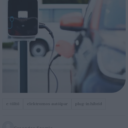
e-töltő
elektromos autóipar
plug-in hibrid