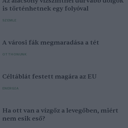
Az alacsony vízszintnél durvább dolgok
is történhetnek egy folyóval
SZEMLE
A városi fák megmaradása a tét
OTTHONUNK
Céltáblát festett magára az EU
ENERGIA
Ha ott van a vízgőz a levegőben, miért
nem esik eső?