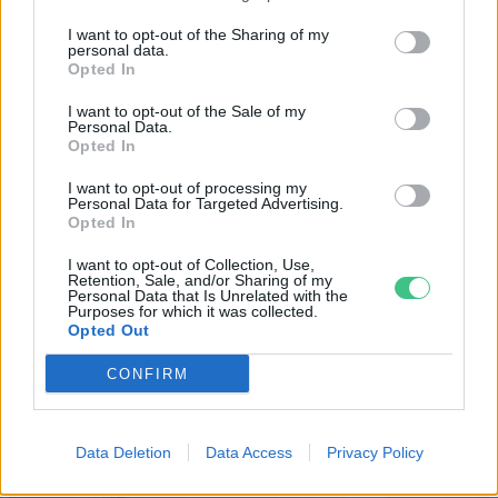
I want to opt-out of the Sharing of my
personal data.
Opted In
I want to opt-out of the Sale of my
Personal Data.
Opted In
Szöllősi Gáborral, a Gardenfutura ügyvezetőjével beszélgettünk.
I want to opt-out of processing my
Personal Data for Targeted Advertising.
Opted In
Történelmi aszály sújtja Nagy-
Britanniát is
I want to opt-out of Collection, Use,
Retention, Sale, and/or Sharing of my
Personal Data that Is Unrelated with the
Purposes for which it was collected.
SZEMLE
Opted Out
Elképesztő felvétel mutatja meg,
CONFIRM
mekkora a különbség az áradó és a
kiszáradó Duna között
Data Deletion
Data Access
Privacy Policy
ÉLŐ BOLYGÓNK