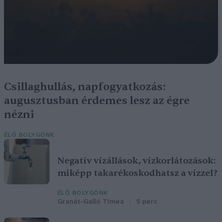
Csillaghullás, napfogyatkozás:
augusztusban érdemes lesz az égre
nézni
ÉLŐ BOLYGÓNK
Negatív vízállások, vízkorlátozások:
miképp takarékoskodhatsz a vízzel?
ÉLŐ BOLYGÓNK
Granát-Galló Tímea
5 perc