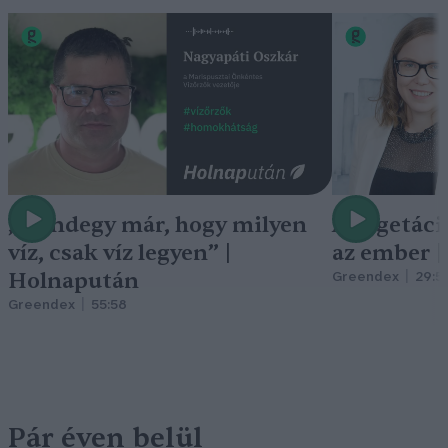
„Mindegy már, hogy milyen
A vegetáci
víz, csak víz legyen” |
az ember 
Holnapután
Greendex
29:5
Greendex
55:58
Pár éven belül