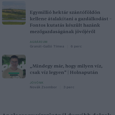
Egymillió hektár szántóföldön
kellene átalakítani a gazdálkodást –
Fontos kutatás készült hazánk
mezőgazdaságának jövőjéről
AGRÁRIUM
Granát-Galló Tímea
6 perc
„Mindegy már, hogy milyen víz,
csak víz legyen” | Holnapután
JÖVŐNK
Novák Zsombor
3 perc