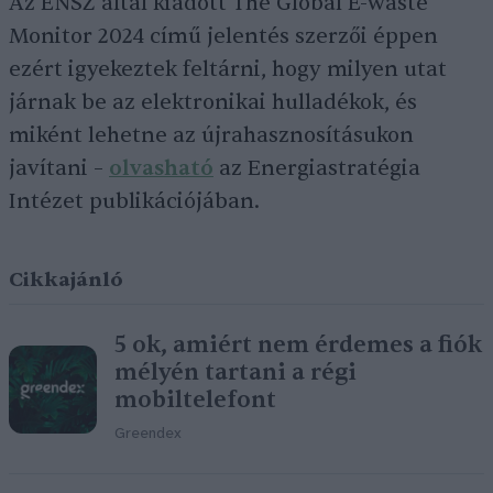
Az ENSZ által kiadott The Global E-waste
Monitor 2024 című jelentés szerzői éppen
ezért igyekeztek feltárni, hogy milyen utat
járnak be az elektronikai hulladékok, és
miként lehetne az újrahasznosításukon
javítani –
olvasható
az Energiastratégia
Intézet publikációjában.
Cikkajánló
5 ok, amiért nem érdemes a fiók
mélyén tartani a régi
mobiltelefont
Greendex