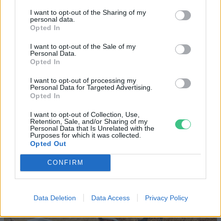
I want to opt-out of the Sharing of my
Rekord alacsony a Velencei-tó vízszintje. Alkalmazkodási válság
personal data.
vagy ökológiai katasztrófa? Dr. Boromisza Zsomborral jártuk körbe
Opted In
a tó múltját, jelenét, jövőjét.
I want to opt-out of the Sale of my
Personal Data.
Opted In
A mesterséges intelligencia már
I want to opt-out of processing my
vírusokat is előállít
Personal Data for Targeted Advertising.
Opted In
EGÉSZSÉGÜNK
I want to opt-out of Collection, Use,
Retention, Sale, and/or Sharing of my
Kerti sütögetés biztonságosan
Personal Data that Is Unrelated with the
Purposes for which it was collected.
Opted Out
GASZTRO
CONFIRM
Data Deletion
Data Access
Privacy Policy