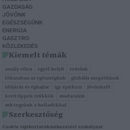
GAZDASÁG
JÖVŐNK
EGÉSZSÉGÜNK
ENERGIA
GASZTRO
KÖZLEKEDÉS
Kiemelt témák
aszály ellen
egyél helyit
erdeink
fókuszban az egészségünk
globális megoldások
időjárás és éghajlat
így építkezz
jövőnkről
kerti tippek-trükkök
madaraink
mit tegyünk a hulladékkal
Szerkesztőség
Cookie tájékoztató
Adatkezelési szabályzat