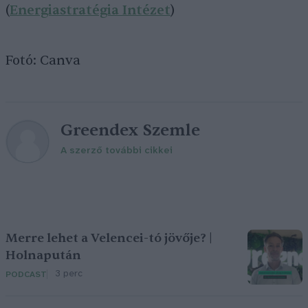
(
Energiastratégia Intézet
)
Fotó: Canva
Greendex Szemle
A szerző további cikkei
Merre lehet a Velencei-tó jövője? |
Holnapután
3 perc
PODCAST