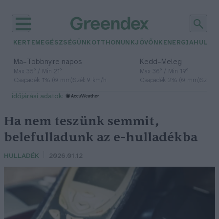
KERTEM
EGÉSZSÉGÜNK
OTTHONUNK
JÖVŐNK
ENERGIA
HULLA
–
–
Ma
Többnyire napos
Kedd
Meleg
Max 35° / Min 21°
Max 36° / Min 19°
Csapadék: 1% (0 mm)
Szél: 9 km/h
Csapadék: 2% (0 mm)
Szél: 
időjárási adatok:
Ha nem teszünk semmit,
belefulladunk az e-hulladékba
HULLADÉK
2026.01.12