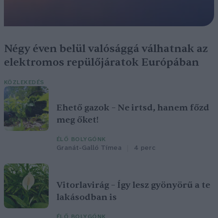
Négy éven belül valósággá válhatnak az
elektromos repülőjáratok Európában
KÖZLEKEDÉS
Ehető gazok – Ne irtsd, hanem főzd
meg őket!
ÉLŐ BOLYGÓNK
Granát-Galló Tímea
4 perc
Vitorlavirág – Így lesz gyönyörű a te
lakásodban is
ÉLŐ BOLYGÓNK