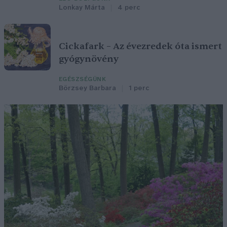
Lonkay Márta
4 perc
Cickafark – Az évezredek óta ismert
gyógynövény
EGÉSZSÉGÜNK
Börzsey Barbara
1 perc