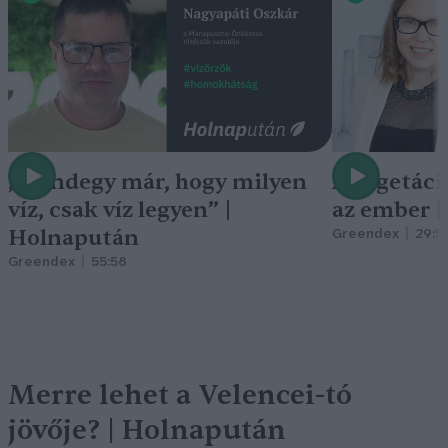
„Mindegy már, hogy milyen
A vegetáci
víz, csak víz legyen” |
az ember 
Holnapután
Greendex
29:5
Greendex
55:58
Merre lehet a Velencei-tó
jövője? | Holnapután