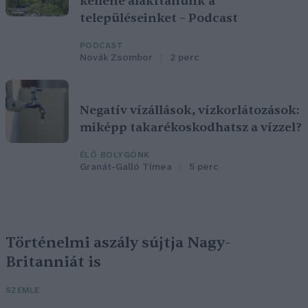
kellene alakítanunk a
településeinket – Podcast
PODCAST
Novák Zsombor
2 perc
Negatív vízállások, vízkorlátozások:
miképp takarékoskodhatsz a vízzel?
ÉLŐ BOLYGÓNK
Granát-Galló Tímea
5 perc
Történelmi aszály sújtja Nagy-
Britanniát is
SZEMLE