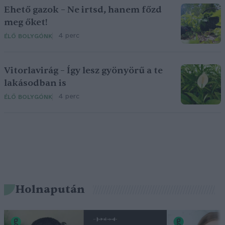
Ehető gazok – Ne irtsd, hanem főzd
meg őket!
4 perc
ÉLŐ BOLYGÓNK
Vitorlavirág – Így lesz gyönyörű a te
lakásodban is
4 perc
ÉLŐ BOLYGÓNK
Holnapután