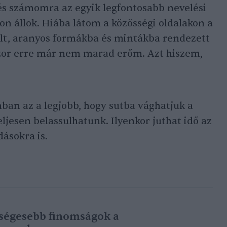
és számomra az egyik legfontosabb nevelési
ábon állok. Hiába látom a közösségi oldalakon a
t, aranyos formákba és mintákba rendezett
zor erre már nem marad erőm. Azt hiszem,
ban az a legjobb, hogy sutba vághatjuk a
eljesen belassulhatunk. Ilyenkor juthat idő az
ásokra is.
zségesebb finomságok a