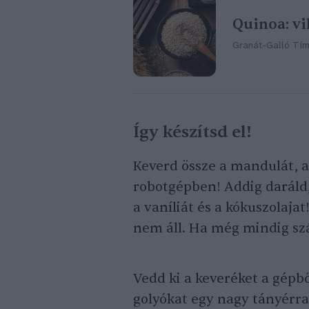
Quinoa: vi
Granát-Galló Tí
Így készítsd el!
Keverd össze a mandulát, a 
robotgépben! Addig daráld,
a vaníliát és a kókuszolaja
nem áll. Ha még mindig szá
Vedd ki a keveréket a gépbő
golyókat egy nagy tányérra