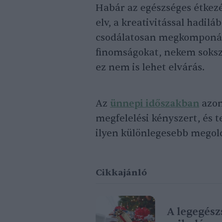
Habár az egészséges étkez
elv, a kreativitással hadil
csodálatosan megkomponál
finomságokat, nekem soks
ez nem is lehet elvárás.
Az
ünnepi időszakban
azon
megfelelési kényszert, és t
ilyen különlegesebb megold
Cikkajánló
A legegés