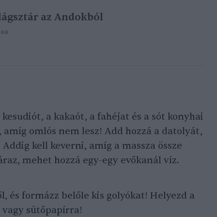
lágsztár az Andokból
mea
kesudiót, a kakaót, a fahéjat és a sót konyhai
 amíg omlós nem lesz! Add hozzá a datolyát,
t! Addig kell keverni, amíg a massza össze
raz, mehet hozzá egy-egy evőkanál víz.
l, és formázz belőle kis golyókat! Helyezd a
 vagy sütőpapírra!