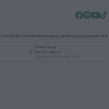
OTTHONUNK
JÖVŐNK
ENERGIA
HULLADÉK
GAZDASÁG
GASZTRO
Hétfő
–
Meleg
Max 37° / Min 21°
Csapadék: 1% (0 mm)
Szél: 7 km/h