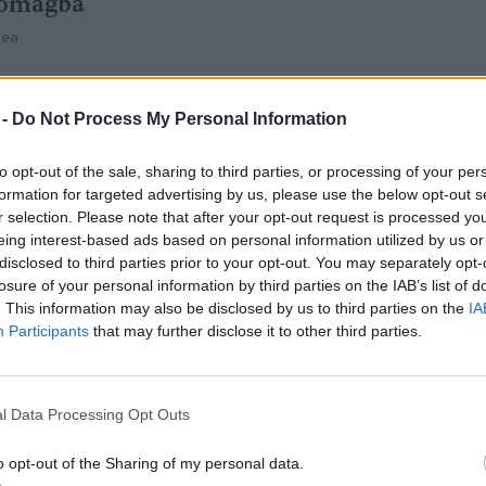
somagba
mea
 -
Do Not Process My Personal Information
ág
to opt-out of the sale, sharing to third parties, or processing of your per
formation for targeted advertising by us, please use the below opt-out s
r selection. Please note that after your opt-out request is processed y
 még ünnepibb változata ez a rénszarvasos
eing interest-based ads based on personal information utilized by us or
disclosed to third parties prior to your opt-out. You may separately opt-
losure of your personal information by third parties on the IAB’s list of
. This information may also be disclosed by us to third parties on the
IA
Participants
that may further disclose it to other third parties.
l Data Processing Opt Outs
o opt-out of the Sharing of my personal data.