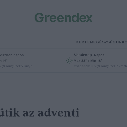
KERTEM
EGÉSZSÉGÜNK
Vasárnap
–
észben napos
Napos
n 19°
Max 33° / Min 18°
% (0 mm)
Szél: 9 km/h
Csapadék: 0% (0 mm)
Szél: 7 km/h
ütik az adventi