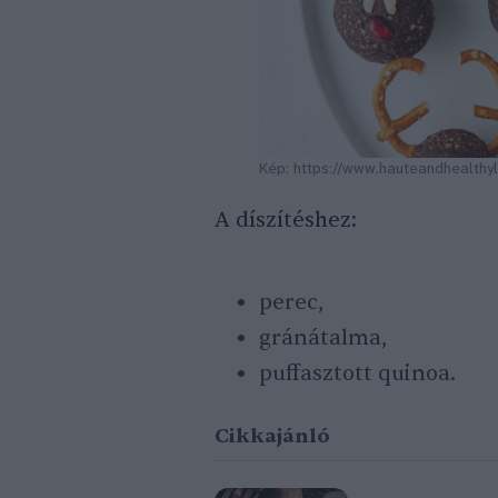
Kép: https://www.hauteandhealthyl
A díszítéshez:
perec,
gránátalma,
puffasztott quinoa.
Cikkajánló