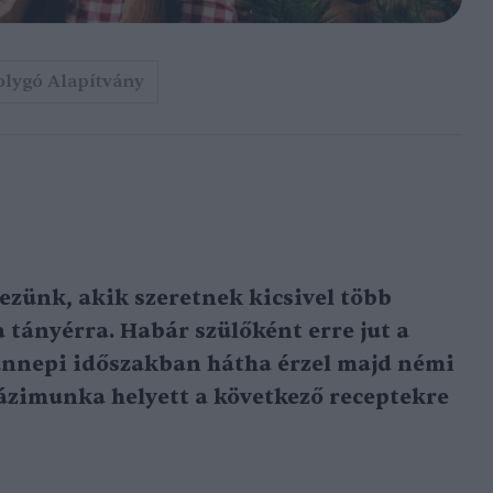
olygó Alapítvány
zünk, akik szeretnek kicsivel több
 tányérra. Habár szülőként erre jut a
ünnepi időszakban hátha érzel majd némi
házimunka helyett a következő receptekre