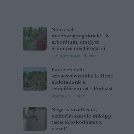
Nem csak
növényrajongóknak! – 8
arborétum, amelyet
érdemes meglátogatni
5 perc
ÉLŐ BOLYGÓNK
Pár éven belül
szivacsvárosokká kellene
alakítanunk a
településeinket – Podcast
2 perc
PODCAST
Negatív vízállások,
vízkorlátozások: miképp
takarékoskodhatsz a
vízzel?