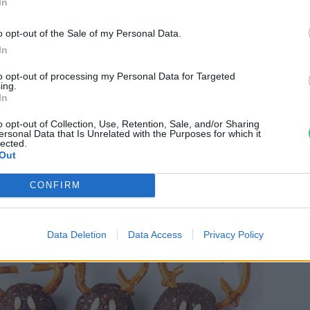
In
o opt-out of the Sale of my Personal Data.
In
rásban lévő vízbe áztatva 5 percre, hogy
to opt-out of processing my Personal Data for Targeted
ing.
In
onat,
o opt-out of Collection, Use, Retention, Sale, and/or Sharing
aj
,
ersonal Data that Is Unrelated with the Purposes for which it
lected.
Out
CONFIRM
Data Deletion
Data Access
Privacy Policy