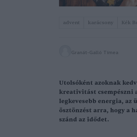
advent
karácsony
Kék B
Granát-Galló Tímea
Utolsóként azoknak kedve
kreativitást csempészni a
legkevesebb energia, az 
ösztönzést arra, hogy a 
szánd az idődet.