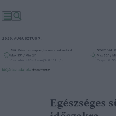
2026. AUGUSZTUS 7.
Ma
–
Szombat
–
Részben napos, heves zivatarokkal
R
Max 35° / Min 21°
Max 32° / Mi
Csapadék: 49% (0 mm)
Szél: 15 km/h
Csapadék: 5
időjárási adatok:
Egészséges s