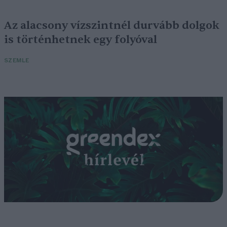
Az alacsony vízszintnél durvább dolgok
is történhetnek egy folyóval
SZEMLE