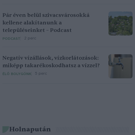
Pár éven belül szivacsvárosokká
kellene alakítanunk a
településeinket – Podcast
2 perc
PODCAST
Negatív vízállások, vízkorlátozások:
miképp takarékoskodhatsz a vízzel?
5 perc
ÉLŐ BOLYGÓNK
Holnapután