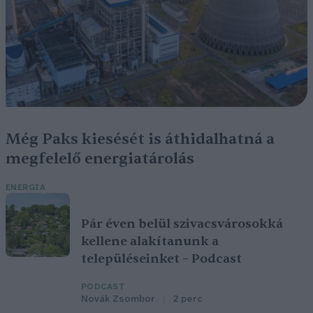
Még Paks kiesését is áthidalhatná a
megfelelő energiatárolás
ENERGIA
Pár éven belül szivacsvárosokká
kellene alakítanunk a
településeinket – Podcast
PODCAST
Novák Zsombor
2 perc