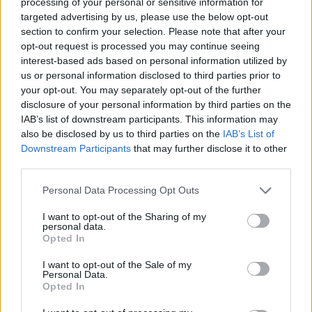
processing of your personal or sensitive information for
targeted advertising by us, please use the below opt-out
section to confirm your selection. Please note that after your
opt-out request is processed you may continue seeing
interest-based ads based on personal information utilized by
us or personal information disclosed to third parties prior to
Magyarország tele van gyönyörű növényekkel, így arborétumokkal
your opt-out. You may separately opt-out of the further
is. A jó idő beköszöntével érdemes minél többet felkeresni.
disclosure of your personal information by third parties on the
IAB’s list of downstream participants. This information may
also be disclosed by us to third parties on the
IAB’s List of
Születésnapi programokkal várja a
Downstream Participants
that may further disclose it to other
hétvégén a közönséget a 160 éves
third parties.
Fővárosi Állatkert
Personal Data Processing Opt Outs
ÉLŐ BOLYGÓNK
I want to opt-out of the Sharing of my
personal data.
Opted In
Szedd magad őszibarack: itt vannak
a legjobb lelőhelyek!
I want to opt-out of the Sale of my
Personal Data.
Opted In
SZEMLE