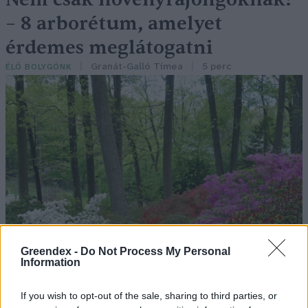
– 8 arborétum, amelyet
érdemes meglátogatni
Granát-Galló Tímea
5 perc
ÉLŐ BOLYGÓNK
Greendex -
Do Not Process My Personal
Information
If you wish to opt-out of the sale, sharing to third parties, or