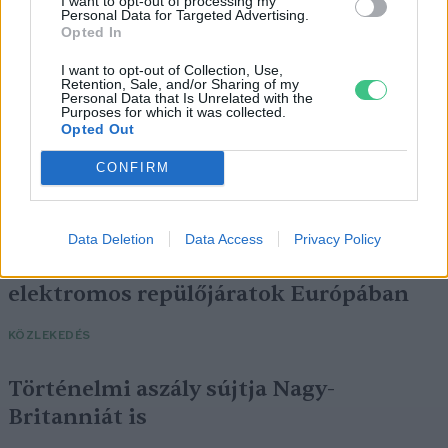
I want to opt-out of processing my
Personal Data for Targeted Advertising.
Opted In
I want to opt-out of Collection, Use,
Retention, Sale, and/or Sharing of my
Personal Data that Is Unrelated with the
Purposes for which it was collected.
Opted Out
CONFIRM
Data Deletion
Data Access
Privacy Policy
Négy éven belül valósággá válhatnak az
elektromos repülőjáratok Európában
KÖZLEKEDÉS
Történelmi aszály sújtja Nagy-
Britanniát is