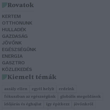
Rovatok
KERTEM
OTTHONUNK
HULLADÉK
GAZDASÁG
JÖVŐNK
EGÉSZSÉGÜNK
ENERGIA
GASZTRO
KÖZLEKEDÉS
Kiemelt témák
aszály ellen
egyél helyit
erdeink
fókuszban az egészségünk
globális megoldások
időjárás és éghajlat
így építkezz
jövőnkről