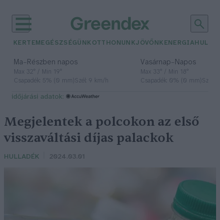
KERTEM
EGÉSZSÉGÜNK
OTTHONUNK
JÖVŐNK
ENERGIA
HULLA
–
–
Ma
Részben napos
Vasárnap
Napos
Max 32° / Min 19°
Max 33° / Min 18°
Csapadék: 5% (0 mm)
Szél: 9 km/h
Csapadék: 0% (0 mm)
Szél: 
időjárási adatok:
Megjelentek a polcokon az első
visszaváltási díjas palackok
HULLADÉK
2024.03.01