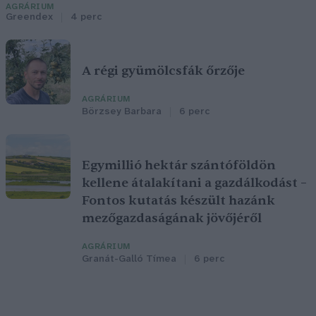
AGRÁRIUM
Greendex
4 perc
A régi gyümölcsfák őrzője
AGRÁRIUM
Börzsey Barbara
6 perc
Egymillió hektár szántóföldön
kellene átalakítani a gazdálkodást –
Fontos kutatás készült hazánk
mezőgazdaságának jövőjéről
AGRÁRIUM
Granát-Galló Tímea
6 perc