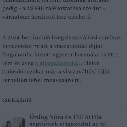
bankszámlára történő azonnali átutalás
pedig – a MOHU tájékoztatása szerint –
várhatóan áprilistól lesz elérhető.
A 2024-ben induló üvegvisszaváltási rendszer
bevezetése miatt a visszaváltási díjjal
forgalomba hozott egyszer használatos PET,
fém és üveg
italospalackokat
, illetve
italosdobozokat már a visszaváltási díjjal
terhelten lehet megvásárolni.
Cikkajánló
Ördög Nóra és Till Attila
segítenek eligazodni az új