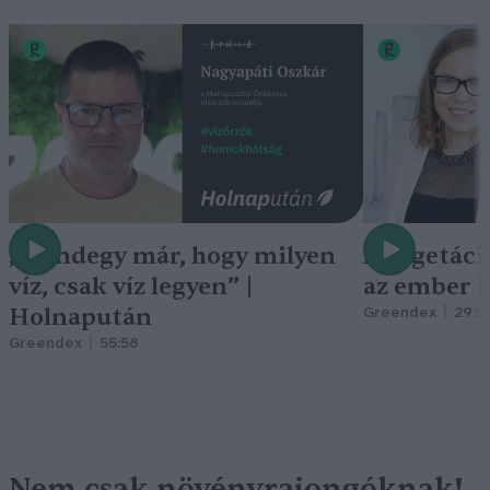
„Mindegy már, hogy milyen
A vegetáci
víz, csak víz legyen” |
az ember 
Holnapután
Greendex
29:5
Greendex
55:58
Nem csak növényrajongóknak!