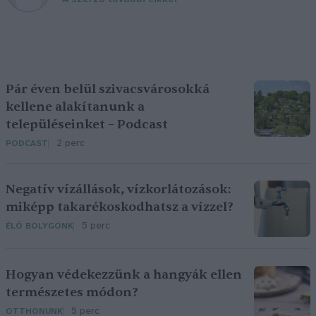
Pár éven belül szivacsvárosokká
kellene alakítanunk a
településeinket – Podcast
2 perc
PODCAST
Negatív vízállások, vízkorlátozások:
miképp takarékoskodhatsz a vízzel?
5 perc
ÉLŐ BOLYGÓNK
Hogyan védekezzünk a hangyák ellen
természetes módon?
5 perc
OTTHONUNK