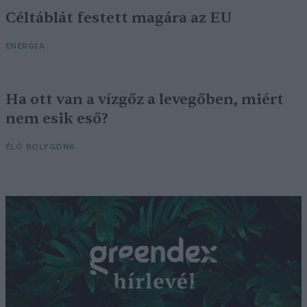
Céltáblát festett magára az EU
ENERGIA
Ha ott van a vízgőz a levegőben, miért
nem esik eső?
ÉLŐ BOLYGÓNK