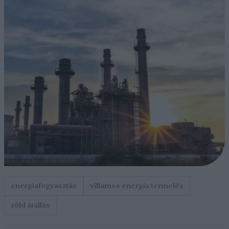
energiafogyasztás
villamos energia termelés
zöld átállás