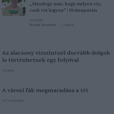
„Mindegy már, hogy milyen víz,
csak víz legyen” | Holnapután
JÖVŐNK
Novák Zsombor
3 perc
Az alacsony vízszintnél durvább dolgok
is történhetnek egy folyóval
SZEMLE
A városi fák megmaradása a tét
OTTHONUNK