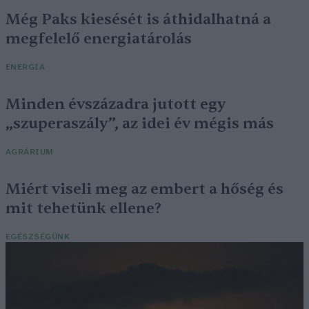
Még Paks kiesését is áthidalhatná a
megfelelő energiatárolás
ENERGIA
Minden évszázadra jutott egy
„szuperaszály”, az idei év mégis más
AGRÁRIUM
Miért viseli meg az embert a hőség és
mit tehetünk ellene?
EGÉSZSÉGÜNK