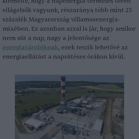
kiemelte, hogy a napenergia-termelés terén
világelsők vagyunk, részaránya több mint 25
százalék Magyarország villamosenergia-
mixében. Ez azonban azzal is jár, hogy amikor
nem süt a nap, nagy a jelentősége az
energiatárolóknak
, ezek teszik lehetővé az
energiaellátást a napsütéses órákon kívül.