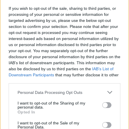
víz, csak víz legyen” |
az ember 
If you wish to opt-out of the sale, sharing to third parties, or
Holnapután
Greendex
29:5
processing of your personal or sensitive information for
Greendex
55:58
targeted advertising by us, please use the below opt-out
section to confirm your selection. Please note that after your
opt-out request is processed you may continue seeing
interest-based ads based on personal information utilized by
us or personal information disclosed to third parties prior to
your opt-out. You may separately opt-out of the further
Pár éven belül
disclosure of your personal information by third parties on the
IAB’s list of downstream participants. This information may
szivacsvárosokká kellene
also be disclosed by us to third parties on the
IAB’s List of
alakítanunk a településeinket –
Downstream Participants
that may further disclose it to other
third parties.
Podcast
Personal Data Processing Opt Outs
Novák Zsombor
2 perc
PODCAST
I want to opt-out of the Sharing of my
personal data.
Opted In
I want to opt-out of the Sale of my
Personal Data.