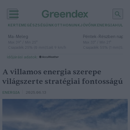
KERTEM
EGÉSZSÉGÜNK
OTTHONUNK
JÖVŐNK
ENERGIA
HULLA
–
–
Ma
Meleg
Péntek
Részben napos, 
Max 39° / Min 25°
Max 33° / Min 21°
Csapadék: 25% (0 mm)
Szél: 9 km/h
Csapadék: 55% (1 mm)
Szél: 
időjárási adatok:
A villamos energia szerepe
világszerte stratégiai fontosságú
ENERGIA
2025.06.13