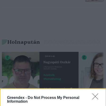
Holnapután
Greendex -
Do Not Process My Personal
„Mindegy már, hogy milyen
A vegetáci
Information