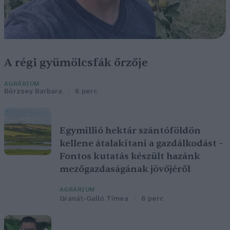
A régi gyümölcsfák őrzője
AGRÁRIUM
Börzsey Barbara
6 perc
Egymillió hektár szántóföldön
kellene átalakítani a gazdálkodást –
Fontos kutatás készült hazánk
mezőgazdaságának jövőjéről
AGRÁRIUM
Granát-Galló Tímea
6 perc