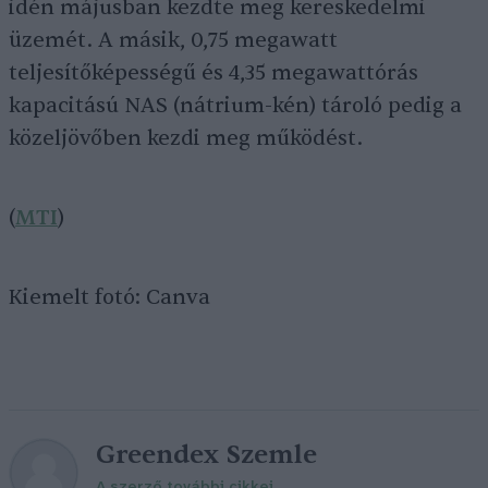
idén májusban kezdte meg kereskedelmi
üzemét. A másik, 0,75 megawatt
teljesítőképességű és 4,35 megawattórás
kapacitású NAS (nátrium-kén) tároló pedig a
közeljövőben kezdi meg működést.
(
MTI
)
Kiemelt fotó: Canva
Greendex Szemle
A szerző további cikkei