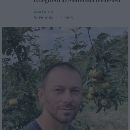
is segíteni az élelmiszertermelést
AGRÁRIUM
Greendex
4 perc