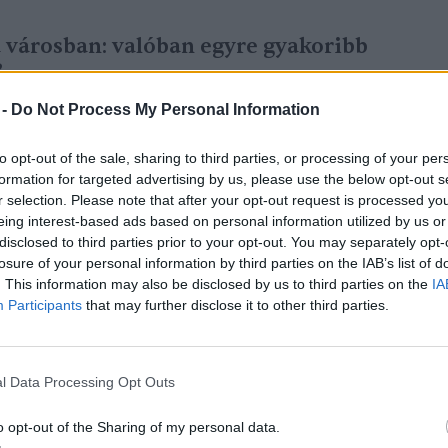
a városban: valóban egyre gyakoribb
?
 -
Do Not Process My Personal Information
to opt-out of the sale, sharing to third parties, or processing of your per
formation for targeted advertising by us, please use the below opt-out s
r selection. Please note that after your opt-out request is processed y
okan csak a nagytestű emlősök,
eing interest-based ads based on personal information utilized by us or
s során lepődnek meg. Ugyanakkor számos
disclosed to third parties prior to your opt-out. You may separately opt-
losure of your personal information by third parties on the IAB’s list of
fajok csoportjához tartozik. Az, hogy az
. This information may also be disclosed by us to third parties on the
IA
télés övez egy adott állatot, nagyon
Participants
that may further disclose it to other third parties.
 amelyek még csak feltűnést sem keltenek,
 az emberrel. Ilyenek az énekesmadarak,
l Data Processing Opt Outs
,
patkányok
, egerek vagy akár a
nyest
. Aki
ni a ház körül, mégis kevésbé meglepő a
o opt-out of the Sharing of my personal data.