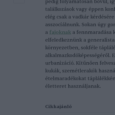
pedig folyamatosan bővül, íg
találkozások vagy éppen konf
elég csak a vadkár kérdésér
asszociálnunk. Sokan úgy go
a
fajoknak
a fennmaradása k
elfeledkeznünk a generalista 
környezetben, sokféle táplá
alkalmazkodóképességéről. E
urbanizáció. Kitűnően felves
kukák, szemétlerakók haszná
ételmaradékokat táplálékkén
életteret használjanak.
Cikkajánló