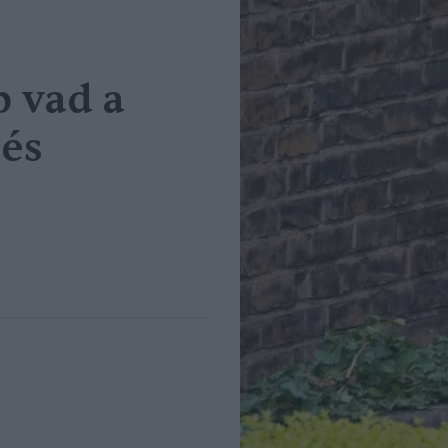
b vad a
és