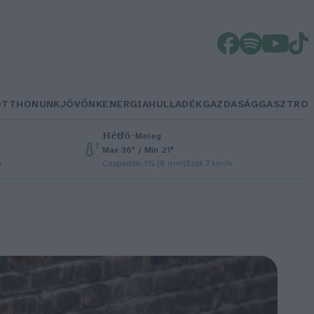
OTTHONUNK
JÖVŐNK
ENERGIA
HULLADÉK
GAZDASÁG
GASZTRO
Hétfő
–
Meleg
Max 36° / Min 21°
h
Csapadék: 1% (0 mm)
Szél: 7 km/h