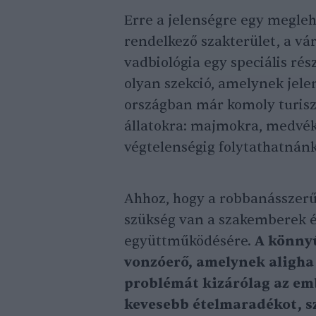
Erre a jelenségre egy megleh
rendelkező szakterület, a vár
vadbiológia egy speciális rés
olyan szekció, amelynek jel
országban már komoly turiszt
állatokra: majmokra, medvékr
végtelenségig folytathatnánk
Ahhoz, hogy a robbanásszerű
szükség van a szakemberek é
együttműködésére.
A könnyű
vonzóerő, amelynek aligha 
problémát kizárólag az emb
kevesebb ételmaradékot, s