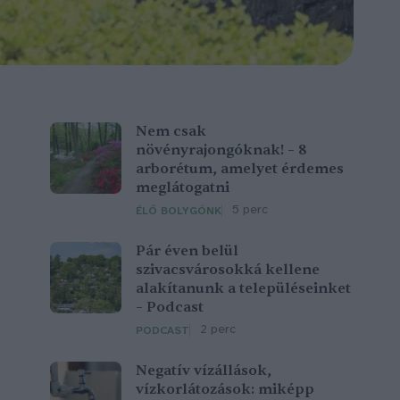
Nem csak
növényrajongóknak! – 8
arborétum, amelyet érdemes
meglátogatni
5 perc
ÉLŐ BOLYGÓNK
Pár éven belül
szivacsvárosokká kellene
alakítanunk a településeinket
– Podcast
2 perc
PODCAST
Negatív vízállások,
vízkorlátozások: miképp