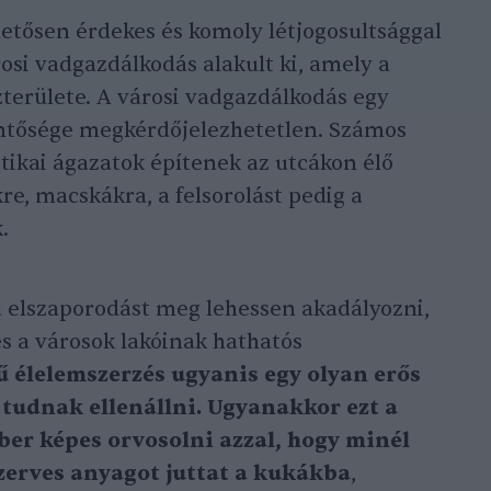
etősen érdekes és komoly létjogosultsággal
osi vadgazdálkodás alakult ki, amely a
zterülete. A városi vadgazdálkodás egy
entősége megkérdőjelezhetetlen. Számos
ikai ágazatok építenek az utcákon élő
e, macskákra, a felsorolást pedig a
.
 elszaporodást meg lehessen akadályozni,
s a városok lakóinak hathatós
 élelemszerzés ugyanis egy olyan erős
tudnak ellenállni. Ugyanakkor ezt a
er képes orvosolni azzal, hogy minél
zerves anyagot juttat a kukákba
,