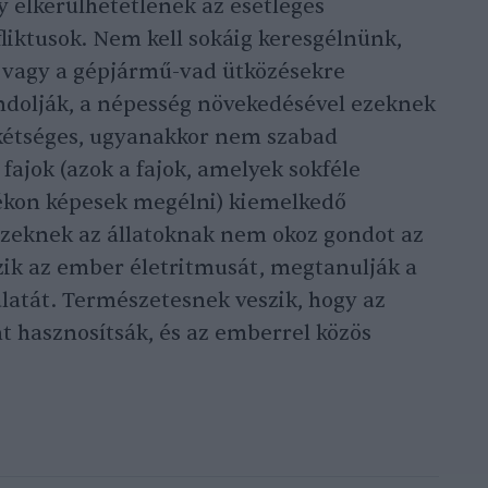
y elkerülhetetlenek az esetleges
liktusok. Nem kell sokáig keresgélnünk,
e vagy a gépjármű-vad ütközésekre
ndolják, a népesség növekedésével ezeknek
étséges, ugyanakkor nem szabad
fajok (azok a fajok, amelyek sokféle
lékon képesek megélni) kiemelkedő
zeknek az állatoknak nem okoz gondot az
zik az ember életritmusát, megtanulják a
latát. Természetesnek veszik, hogy az
t hasznosítsák, és az emberrel közös