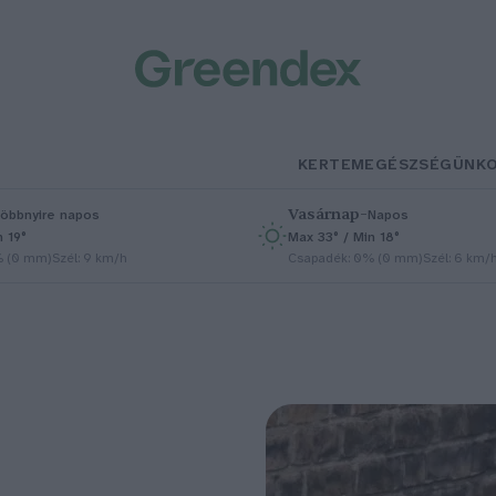
KERTEM
EGÉSZSÉGÜNK
Vasárnap
–
öbbnyire napos
Napos
n 19°
Max 33° / Min 18°
% (0 mm)
Szél: 9 km/h
Csapadék: 0% (0 mm)
Szél: 6 km/