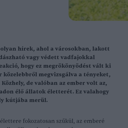
lyan hírek, ahol a városokban, lakott
dászható vagy védett vadfajokkal
eakció, hogy ez megrökönyödést vált ki
 közelebbről megvizsgálva a tényeket,
 Közhely, de valóban az ember volt az,
adon élő állatok életterét. Ez valahogy
y kútjába merül.
 élettere fokozatosan szűkül, az emberé