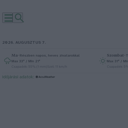
2026. AUGUSZTUS 7.
Ma
–
Szombat
–
Részben napos, heves zivatarokkal
T
Max 33° / Min 21°
Max 31° / Mi
Csapadék: 55% (1 mm)
Szél: 11 km/h
Csapadék: 5
időjárási adatok: