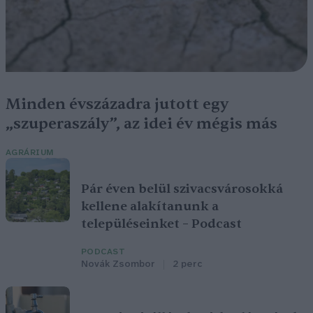
Minden évszázadra jutott egy
„szuperaszály”, az idei év mégis más
AGRÁRIUM
Pár éven belül szivacsvárosokká
kellene alakítanunk a
településeinket – Podcast
PODCAST
Novák Zsombor
2 perc