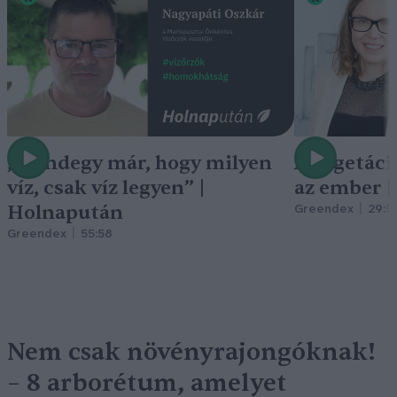
„Mindegy már, hogy milyen
A vegetáci
víz, csak víz legyen” |
az ember 
Holnapután
Greendex
29:5
Greendex
55:58
Nem csak növényrajongóknak!
– 8 arborétum, amelyet