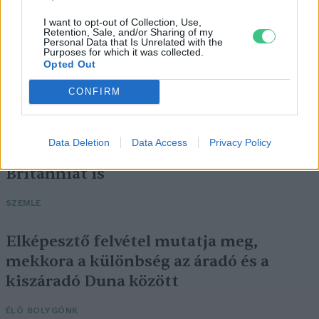
I want to opt-out of Collection, Use,
Retention, Sale, and/or Sharing of my
Personal Data that Is Unrelated with the
Purposes for which it was collected.
Opted Out
CONFIRM
Data Deletion
Data Access
Privacy Policy
Történelmi aszály sújtja Nagy-
Britanniát is
SZEMLE
Elképesztő felvétel mutatja meg,
mekkora a különbség az áradó és a
kiszáradó Duna között
ÉLŐ BOLYGÓNK