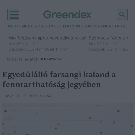
KERTEM
EGÉSZSÉGÜNK
OTTHONUNK
JÖVŐNK
ENERGIA
HULLA
–
–
Ma
Részben napos, heves zivatarokkal
Szombat
Többnyire n
Max 33° / Min 21°
Max 31° / Min 19°
Csapadék: 55% (1 mm)
Szél: 11 km/h
Csapadék: 5% (0 mm)
Szél:
időjárási adatok:
Egyedülálló farsangi kaland a
fenntarthatóság jegyében
GASZTRO
2025.02.24