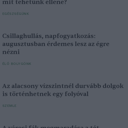
mit tehetünk ellene?
EGÉSZSÉGÜNK
Csillaghullás, napfogyatkozás:
augusztusban érdemes lesz az égre
nézni
ÉLŐ BOLYGÓNK
Az alacsony vízszintnél durvább dolgok
is történhetnek egy folyóval
SZEMLE