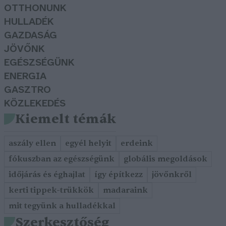
OTTHONUNK
HULLADÉK
GAZDASÁG
JÖVŐNK
EGÉSZSÉGÜNK
ENERGIA
GASZTRO
KÖZLEKEDÉS
Kiemelt témák
aszály ellen
egyél helyit
erdeink
fókuszban az egészségünk
globális megoldások
időjárás és éghajlat
így építkezz
jövőnkről
kerti tippek-trükkök
madaraink
mit tegyünk a hulladékkal
Szerkesztőség