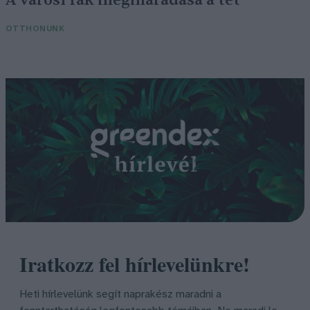
A városi fák megmaradása a tét
OTTHONUNK
Iratkozz fel hírlevelünkre!
Heti hírlevelünk segít naprakész maradni a