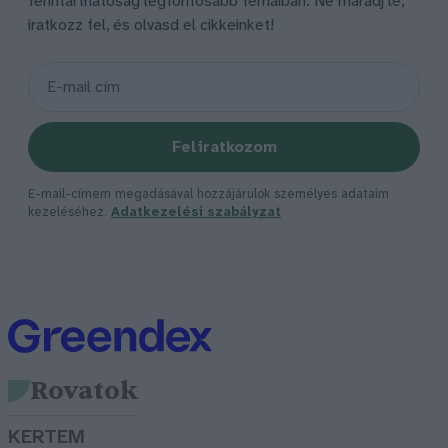
fenntarthatóság legfontosabb témáiban. Ne maradj le,
iratkozz fel, és olvasd el cikkeinket!
Feliratkozom
E-mail-címem megadásával hozzájárulok személyes adataim
kezeléséhez.
Adatkezelési szabályzat
Rovatok
KERTEM