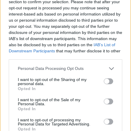
section to confirm your selection. Please note that after your
opt-out request is processed you may continue seeing
interest-based ads based on personal information utilized by
us or personal information disclosed to third parties prior to
Magyarország tele van gyönyörű növényekkel, így arborétumokkal
your opt-out. You may separately opt-out of the further
is. A jó idő beköszöntével érdemes minél többet felkeresni.
disclosure of your personal information by third parties on the
IAB’s list of downstream participants. This information may
also be disclosed by us to third parties on the
IAB’s List of
Szedd magad őszibarack: itt vannak
Downstream Participants
that may further disclose it to other
a legjobb lelőhelyek!
third parties.
SZEMLE
Personal Data Processing Opt Outs
I want to opt-out of the Sharing of my
Négy éven belül valósággá
personal data.
válhatnak az elektromos
Opted In
repülőjáratok Európában
I want to opt-out of the Sale of my
Personal Data.
KÖZLEKEDÉS
Opted In
I want to opt-out of processing my
Personal Data for Targeted Advertising.
Opted In