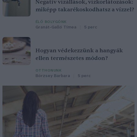
Negatív vízállások, vízkorlátozások:
miképp takarékoskodhatsz a vízzel?
ÉLŐ BOLYGÓNK
Granát-Galló Tímea
5 perc
Hogyan védekezzünk a hangyák
ellen természetes módon?
OTTHONUNK
Börzsey Barbara
5 perc