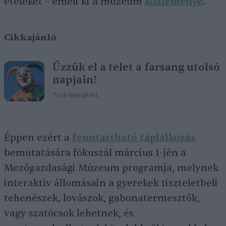
ételeket – emeli ki a múzeum
közleménye
.
Cikkajánló
Űzzük el a telet a farsang utolsó
napjain!
Tóth Menyhért
Éppen ezért a
fenntartható táplálkozás
bemutatására fókuszál március 1-jén a
Mezőgazdasági Múzeum programja, melynek
interaktív állomásain a gyerekek tiszteletbeli
tehenészek, lovászok, gabonatermesztők,
vagy szatócsok lehetnek, és