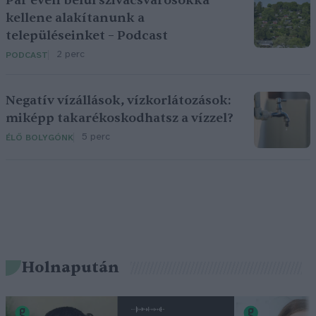
Pár éven belül szivacsvárosokká
kellene alakítanunk a
településeinket – Podcast
2 perc
PODCAST
Negatív vízállások, vízkorlátozások:
miképp takarékoskodhatsz a vízzel?
5 perc
ÉLŐ BOLYGÓNK
Holnapután