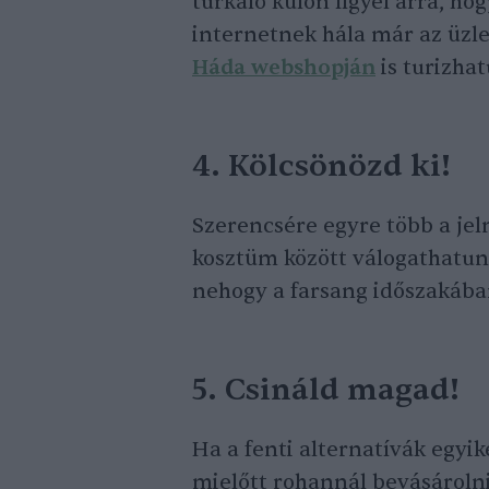
turkáló külön figyel arra, ho
internetnek hála már az üzl
Háda webshopján
is turizha
4. Kölcsönözd ki!
Szerencsére egyre több a je
kosztüm között válogathatu
nehogy a farsang időszakába
5. Csináld magad!
Ha a fenti alternatívák egyi
mielőtt rohannál bevásároln