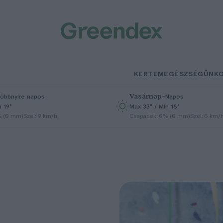
KERTEM
EGÉSZSÉGÜNK
Vasárnap
–
öbbnyire napos
Napos
n 19°
Max 33° / Min 18°
% (0 mm)
Szél: 9 km/h
Csapadék: 0% (0 mm)
Szél: 6 km/