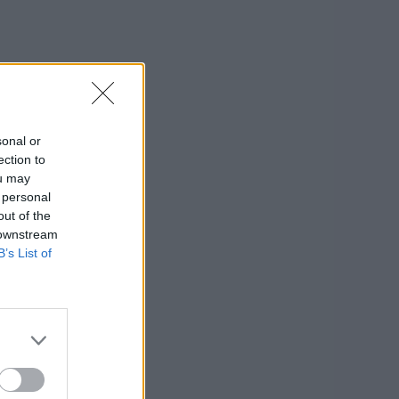
sonal or
ection to
ou may
 personal
out of the
 downstream
B’s List of