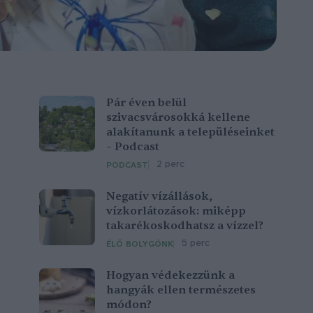
Pár éven belül
szivacsvárosokká kellene
alakítanunk a településeinket
– Podcast
2 perc
PODCAST
Negatív vízállások,
vízkorlátozások: miképp
takarékoskodhatsz a vízzel?
5 perc
ÉLŐ BOLYGÓNK
Hogyan védekezzünk a
hangyák ellen természetes
módon?