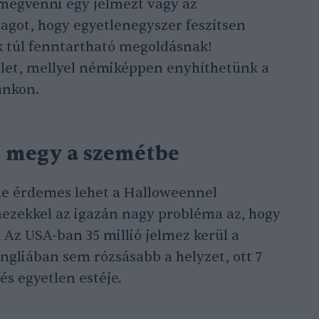
 megvenni egy jelmezt vagy az
agot, hogy egyetlenegyszer feszítsen
 túl fenntartható megoldásnak!
tlet, mellyel némiképpen enyhíthetünk a
unkon.
n megy a szemétbe
de érdemes lehet a Halloweennel
lmezekkel az igazán nagy probléma az, hogy
 Az USA-ban 35 millió jelmez kerül a
ngliában sem rózsásabb a helyzet, ott 7
és egyetlen estéje.