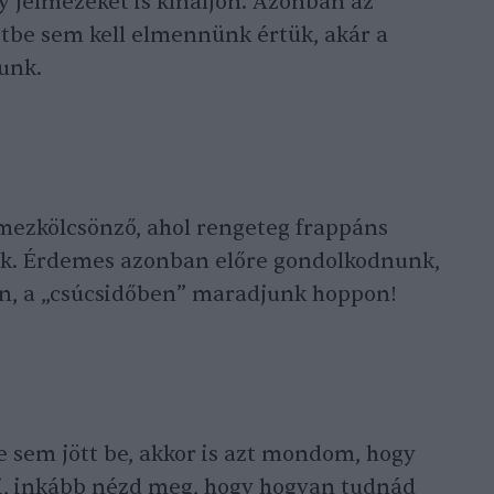
gy jelmezeket is kínáljon. Azonban az
etbe sem kell elmennünk értük, akár a
tunk.
lmezkölcsönző, ahol rengeteg frappáns
nk. Érdemes azonban előre gondolkodnunk,
n, a „csúcsidőben” maradjunk hoppon!
ke sem jött be, akkor is azt mondom, hogy
i, inkább nézd meg, hogy hogyan tudnád