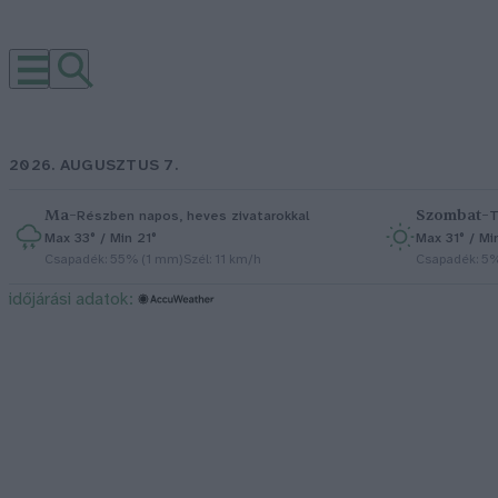
2026. AUGUSZTUS 7.
Ma
–
Szombat
–
Részben napos, heves zivatarokkal
T
Max 33° / Min 21°
Max 31° / Mi
Csapadék: 55% (1 mm)
Szél: 11 km/h
Csapadék: 5
időjárási adatok: