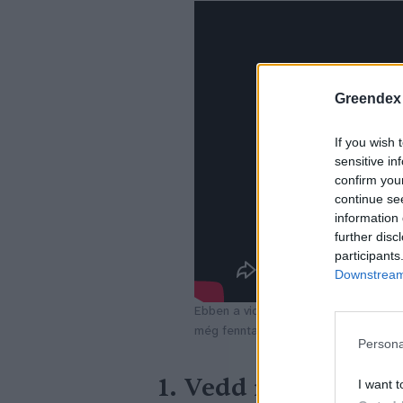
Greendex
If you wish 
sensitive in
confirm you
continue se
information 
further disc
participants
Downstream 
Ebben a videóban 10 otthon is elkész
még fenntarthatóbbá varázsolhatunk
Persona
1. Vedd meg másod
I want t