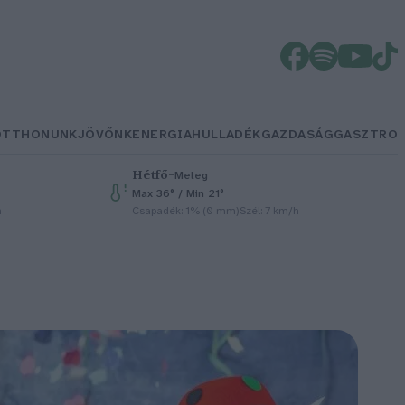
OTTHONUNK
JÖVŐNK
ENERGIA
HULLADÉK
GAZDASÁG
GASZTRO
Hétfő
–
Meleg
Max 36° / Min 21°
h
Csapadék: 1% (0 mm)
Szél: 7 km/h