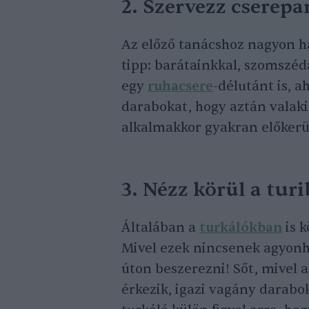
2. Szervezz cserepar
Az előző tanácshoz nagyon has
tipp: barátainkkal, szomszé
egy
ruhacsere
-délutánt is, 
darabokat, hogy aztán valaki
alkalmakkor gyakran előkerül
3. Nézz körül a tur
Általában a
turkálókban
is 
Mivel ezek nincsenek agyonho
úton beszerezni! Sőt, mivel a
érkezik, igazi vagány darabo