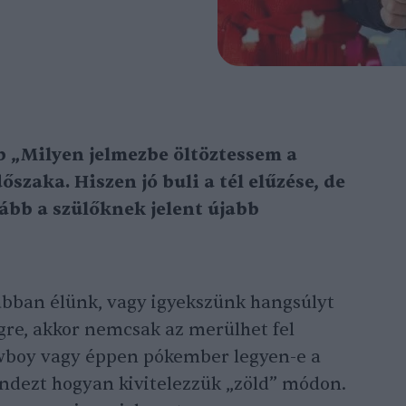
abb „Milyen jelmezbe öltöztessem a
zaka. Hiszen jó buli a tél elűzése, de
kább a szülőknek jelent újabb
abban élünk, vagy igyekszünk hangsúlyt
gre, akkor nemcsak az merülhet fel
wboy vagy éppen pókember legyen-e a
indezt hogyan kivitelezzük „zöld” módon.