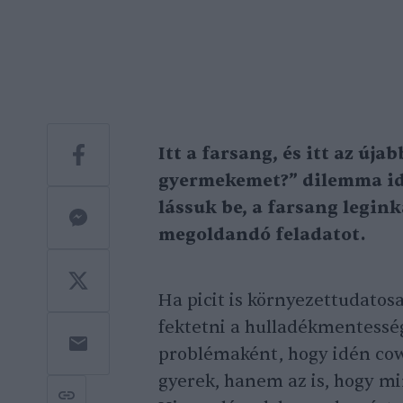
Itt a farsang, és itt az új
gyermekemet?” dilemma idős
lássuk be, a farsang legin
megoldandó feladatot.
Ha picit is környezettudatos
fektetni a hulladékmentessé
problémaként, hogy idén co
gyerek, hanem az is, hogy m