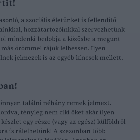
tit!
onló, a szociális életünket is fellendítő
dainkkal, hozzátartozóinkkal szervezhetünk
ahol mindenki bedobja a közösbe a megunt
 más örömmel rájuk lelhessen. Ilyen
nek jelmezek is az egyéb kincsek mellett.
iban!
könnyen találni néhány remek jelmezt.
rdva, tényleg nem ciki őket akár ilyen
 készlet egy része (vagy az egész) külföldről
kra is rálelhetünk! A szezonban több