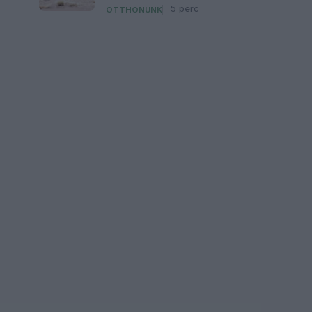
5 perc
OTTHONUNK