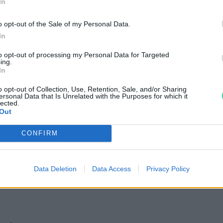
In
gyorsan találhatunk a környékünkön
o opt-out of the Sale of my Personal Data.
knek. Mivel ezeket maximum 1-2
In
ája, jó eséllyel nem kell a minőségtől
to opt-out of processing my Personal Data for Targeted
ing.
ű állapotban cserél gazdát, potom pénzért.
In
ersze akkor vagyunk, ha mi magunk is
o opt-out of Collection, Use, Retention, Sale, and/or Sharing
ra, és szintén megkímélt állapotban adjuk
ersonal Data that Is Unrelated with the Purposes for which it
lected.
sangi jelmez nevű csoportban
nemcsak
Out
t gyerek- és felnőttjelmezeket, de
CONFIRM
ni. A patinás, 12 éve működő facebookos
k
” közösség sajnos zárt csoport, de belépés
i és ötletei között szemezgethetünk. Tehát
Data Deletion
Data Access
Privacy Policy
n lehetőség a neten.