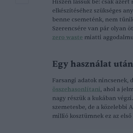
Hiszen lássuk be: csak azért
elkészítéséhez szükséges any
benne csemeténk, nem tűnik
Szerencsére van pár olyan ö
zero waste
miatti aggodalm
Egy használat utá
Farsangi adatok nincsenek, 
összehasonlítani
, ahol a je
nagy részük a kukában végzi.
szemetesbe, de a közelebbi A
millió kosztümnek ez az első 