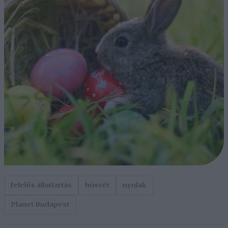
felelős állattartás
húsvét
nyulak
Planet Budapest