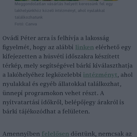
Meggondolatlan vásárlás helyett keressünk fel egy
lakhelyünkhöz közeli intézményt, ahol nyulakkal
találkozhatunk
Fotó: Canva
Ovádi Péter arra is felhívja a lakosság
figyelmét, hogy az alábbi
linken
elérhető egy
kifejezetten a húsvéti időszakra készített
térkép, mely segítségével bárki kiválaszthatja
a lakóhelyéhez legközelebbi
intézményt
, ahol
nyulakkal és egyéb állatokkal találkozhat,
ünnepi programokon vehet részt. A
nyitvatartási időkről, belépőjegy árakról is
bárki tájékozódhat a felületen.
Amennyiben
felelősen
döntünk, nemcsak az