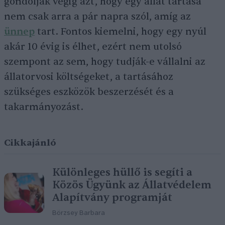
gondolják végig azt, hogy egy állat tartása
nem csak arra a pár napra szól, amíg az
ünnep
tart. Fontos kiemelni, hogy egy nyúl
akár 10 évig is élhet, ezért nem utolsó
szempont az sem, hogy tudják-e vállalni az
állatorvosi költségeket, a tartásához
szükséges eszközök beszerzését és a
takarmányozást.
Cikkajánló
Különleges hüllő is segíti a
Közös Ügyünk az Állatvédelem
Alapítvány programját
Börzsey Barbara