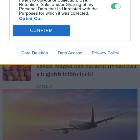
is. A jó idő beköszöntével érdemes minél többet felkeresni.
Retention, Sale, and/or Sharing of my
Personal Data that Is Unrelated with the
Purposes for which it was collected.
Opted Out
Születésnapi programokkal várja a
hétvégén a közönséget a 160 éves
CONFIRM
Fővárosi Állatkert
ÉLŐ BOLYGÓNK
Data Deletion
Data Access
Privacy Policy
Szedd magad őszibarack: itt vannak
a legjobb lelőhelyek!
SZEMLE