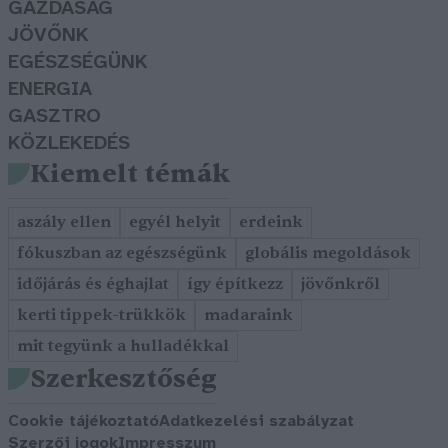
GAZDASÁG
JÖVŐNK
EGÉSZSÉGÜNK
ENERGIA
GASZTRO
KÖZLEKEDÉS
Kiemelt témák
aszály ellen
egyél helyit
erdeink
fókuszban az egészségünk
globális megoldások
időjárás és éghajlat
így építkezz
jövőnkről
kerti tippek-trükkök
madaraink
mit tegyünk a hulladékkal
Szerkesztőség
Cookie tájékoztató
Adatkezelési szabályzat
Szerzői jogok
Impresszum