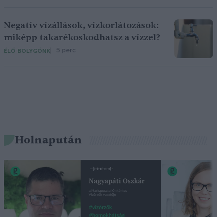
Negatív vízállások, vízkorlátozások:
miképp takarékoskodhatsz a vízzel?
5 perc
ÉLŐ BOLYGÓNK
Holnapután