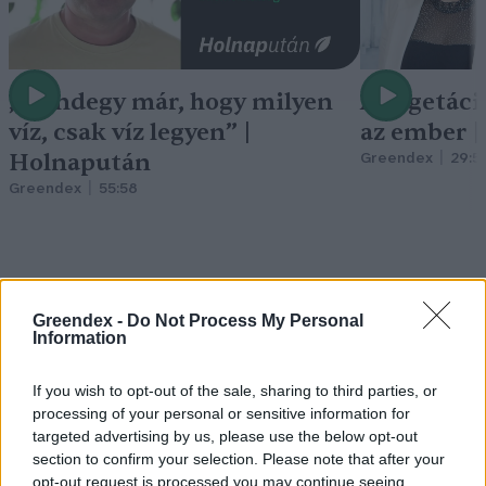
„Mindegy már, hogy milyen
A vegetáci
víz, csak víz legyen” |
az ember 
Holnapután
Greendex
29:5
Greendex
55:58
Greendex -
Do Not Process My Personal
Nem csak növényrajongóknak!
Information
– 8 arborétum, amelyet
If you wish to opt-out of the sale, sharing to third parties, or
érdemes meglátogatni
processing of your personal or sensitive information for
targeted advertising by us, please use the below opt-out
Granát-Galló Tímea
5 perc
ÉLŐ BOLYGÓNK
section to confirm your selection. Please note that after your
opt-out request is processed you may continue seeing