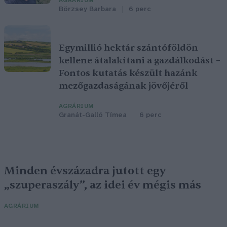
AGRÁRIUM
Börzsey Barbara
6 perc
Egymillió hektár szántóföldön
kellene átalakítani a gazdálkodást –
Fontos kutatás készült hazánk
mezőgazdaságának jövőjéről
AGRÁRIUM
Granát-Galló Tímea
6 perc
Minden évszázadra jutott egy
„szuperaszály”, az idei év mégis más
AGRÁRIUM