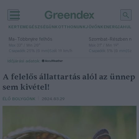
KERTEM
EGÉSZSÉGÜNK
OTTHONUNK
JÖVŐNK
ENERGIA
HULLA
–
–
Ma
Többnyire felhős
Szombat
Részben nap
Max 33° / Min 20°
Max 31° / Min 19°
Csapadék: 25% (0 mm)
Szél: 19 km/h
Csapadék: 5% (0 mm)
Szél: 
időjárási adatok:
A felelős állattartás alól az ünnep
sem kivétel!
ÉLŐ BOLYGÓNK
2024.03.29