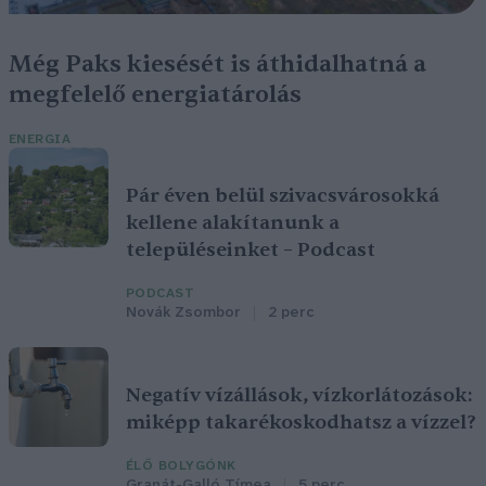
Még Paks kiesését is áthidalhatná a
megfelelő energiatárolás
ENERGIA
Pár éven belül szivacsvárosokká
kellene alakítanunk a
településeinket – Podcast
PODCAST
Novák Zsombor
2 perc
Negatív vízállások, vízkorlátozások:
miképp takarékoskodhatsz a vízzel?
ÉLŐ BOLYGÓNK
Granát-Galló Tímea
5 perc