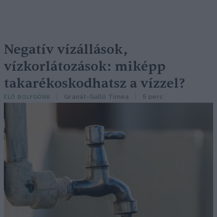
Negatív vízállások,
vízkorlátozások: miképp
takarékoskodhatsz a vízzel?
Granát-Galló Tímea
5 perc
ÉLŐ BOLYGÓNK