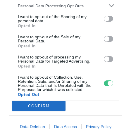
augusztusban érdemes lesz az égre
Personal Data Processing Opt Outs
nézni
I want to opt-out of the Sharing of my
personal data.
ÉLŐ BOLYGÓNK
Opted In
I want to opt-out of the Sale of my
Personal Data.
Opted In
I want to opt-out of processing my
Personal Data for Targeted Advertising.
Opted In
I want to opt-out of Collection, Use,
Retention, Sale, and/or Sharing of my
Personal Data that Is Unrelated with the
Purposes for which it was collected.
Opted Out
CONFIRM
Az alacsony vízszintnél durvább dolgok
is történhetnek egy folyóval
Data Deletion
Data Access
Privacy Policy
SZEMLE