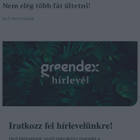
Nem elég több fát ültetni!
ÉLŐ BOLYGÓNK
Iratkozz fel hírlevelünkre!
Heti hírlevelünk segít naprakész maradni a