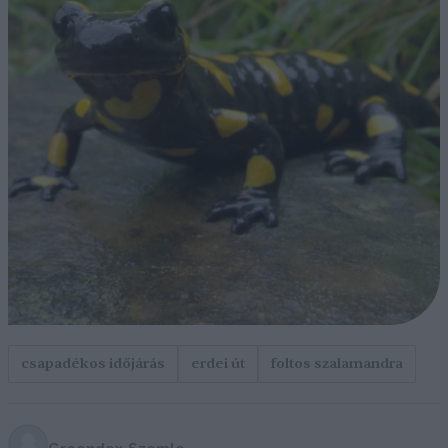
csapadékos időjárás
erdei út
foltos szalamandra