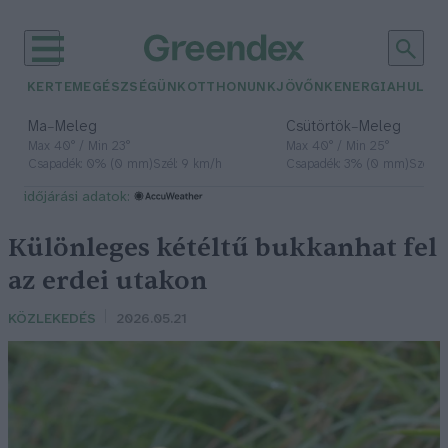
KERTEM
EGÉSZSÉGÜNK
OTTHONUNK
JÖVŐNK
ENERGIA
HULLA
–
–
Ma
Meleg
Csütörtök
Meleg
Max 40° / Min 23°
Max 40° / Min 25°
Csapadék: 0% (0 mm)
Szél: 9 km/h
Csapadék: 3% (0 mm)
Szél: 
időjárási adatok:
Különleges kétéltű bukkanhat fel
az erdei utakon
KÖZLEKEDÉS
2026.05.21