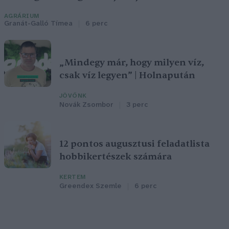
AGRÁRIUM
Granát-Galló Tímea
6 perc
„Mindegy már, hogy milyen víz,
csak víz legyen” | Holnapután
JÖVŐNK
Novák Zsombor
3 perc
12 pontos augusztusi feladatlista
hobbikertészek számára
KERTEM
Greendex Szemle
6 perc