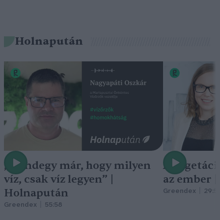
Holnapután
„Mindegy már, hogy milyen
A vegetáci
víz, csak víz legyen” |
az ember 
Holnapután
Greendex
29:5
Greendex
55:58