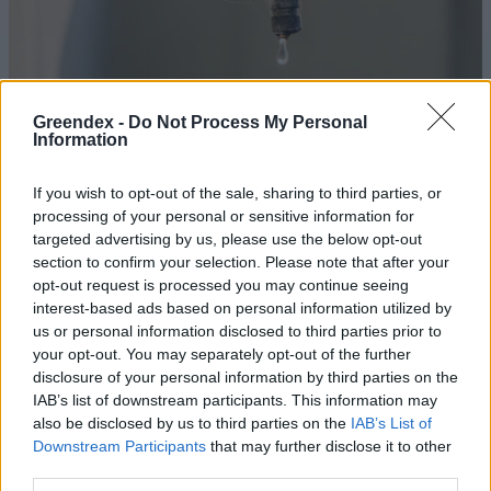
Greendex -
Do Not Process My Personal
Information
If you wish to opt-out of the sale, sharing to third parties, or
processing of your personal or sensitive information for
targeted advertising by us, please use the below opt-out
Ha elmúlik az aszályos időszak, akkor is szem előtt kell(ene)
section to confirm your selection. Please note that after your
tartanunk ezeket a döntéseket.
opt-out request is processed you may continue seeing
interest-based ads based on personal information utilized by
us or personal information disclosed to third parties prior to
Miért viseli meg az embert a hőség
your opt-out. You may separately opt-out of the further
és mit tehetünk ellene?
disclosure of your personal information by third parties on the
IAB’s list of downstream participants. This information may
EGÉSZSÉGÜNK
also be disclosed by us to third parties on the
IAB’s List of
Downstream Participants
that may further disclose it to other
Csillaghullás, napfogyatkozás:
third parties.