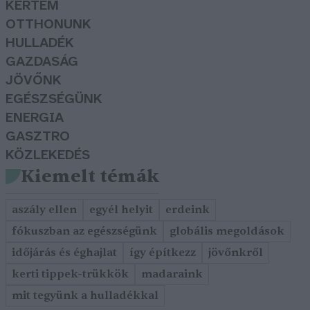
KERTEM
OTTHONUNK
HULLADÉK
GAZDASÁG
JÖVŐNK
EGÉSZSÉGÜNK
ENERGIA
GASZTRO
KÖZLEKEDÉS
Kiemelt témák
aszály ellen
egyél helyit
erdeink
fókuszban az egészségünk
globális megoldások
időjárás és éghajlat
így építkezz
jövőnkről
kerti tippek-trükkök
madaraink
mit tegyünk a hulladékkal