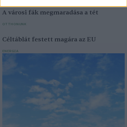
A városi fák megmaradása a tét
OTTHONUNK
Céltáblát festett magára az EU
ENERGIA