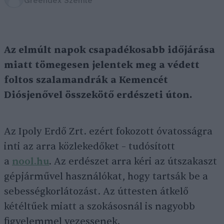
Greendex Szemle
Az elmúlt napok csapadékosabb időjárása
miatt tömegesen jelentek meg a védett
foltos szalamandrák a Kemencét
Diósjenővel összekötő erdészeti úton.
Az Ipoly Erdő Zrt. ezért fokozott óvatosságra
inti az arra közlekedőket – tudósított
a
nool.hu
. Az erdészet arra kéri az útszakaszt
gépjárművel használókat, hogy tartsák be a
sebességkorlátozást. Az úttesten átkelő
kétéltűek miatt a szokásosnál is nagyobb
figyelemmel vezessenek.