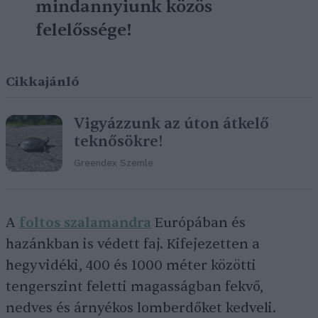
mindannyiunk közös
felelőssége!
Cikkajánló
Vigyázzunk az úton átkelő
teknősökre!
Greendex Szemle
A
foltos szal
a
mandra
Európában és
hazánkban is védett faj. Kifejezetten a
hegyvidéki, 400 és 1000 méter közötti
tengerszint feletti magasságban fekvő,
nedves és árnyékos lomberdőket kedveli.