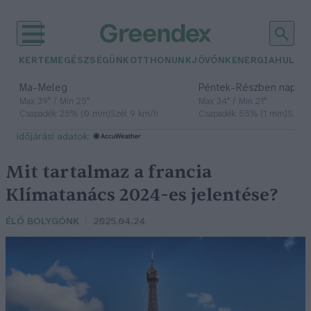
KERTEM
EGÉSZSÉGÜNK
OTTHONUNK
JÖVŐNK
ENERGIA
HULLA
–
–
Ma
Meleg
Péntek
Részben napos, 
Max 39° / Min 25°
Max 34° / Min 21°
Csapadék: 25% (0 mm)
Szél: 9 km/h
Csapadék: 55% (1 mm)
Szél: 
időjárási adatok:
Mit tartalmaz a francia
Klímatanács 2024-es jelentése?
ÉLŐ BOLYGÓNK
2025.04.24