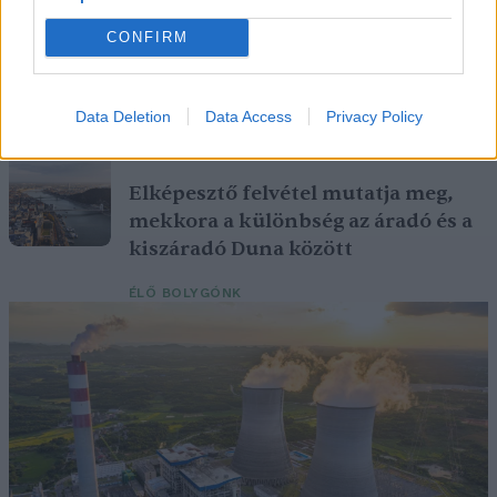
CONFIRM
Történelmi aszály sújtja Nagy-
Britanniát is
Data Deletion
Data Access
Privacy Policy
SZEMLE
Elképesztő felvétel mutatja meg,
mekkora a különbség az áradó és a
kiszáradó Duna között
ÉLŐ BOLYGÓNK