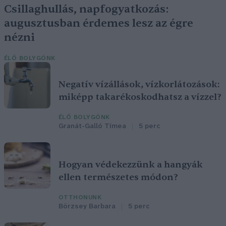
Csillaghullás, napfogyatkozás:
augusztusban érdemes lesz az égre
nézni
ÉLŐ BOLYGÓNK
Negatív vízállások, vízkorlátozások:
miképp takarékoskodhatsz a vízzel?
ÉLŐ BOLYGÓNK
Granát-Galló Tímea
5 perc
Hogyan védekezzünk a hangyák
ellen természetes módon?
OTTHONUNK
Börzsey Barbara
5 perc