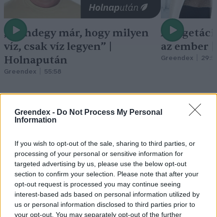
„Mindegy már, hogy milyen
A vegetáci
víz, csak víz legyen” |
az ember 
Holnapután
Greendex
29:5
Greendex
55:58
Greendex -
Do Not Process My Personal
Information
Pár éven belül
If you wish to opt-out of the sale, sharing to third parties, or
szivacsvárosokká kellene
processing of your personal or sensitive information for
targeted advertising by us, please use the below opt-out
alakítanunk a településeinket –
section to confirm your selection. Please note that after your
Podcast
opt-out request is processed you may continue seeing
interest-based ads based on personal information utilized by
Novák Zsombor
2 perc
PODCAST
us or personal information disclosed to third parties prior to
your opt-out. You may separately opt-out of the further