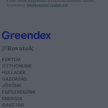
E-mail-címem megadásával hozzájárulok személyes adataim
kezeléséhez.
Adatkezelési szabályzat
Rovatok
KERTEM
OTTHONUNK
HULLADÉK
GAZDASÁG
JÖVŐNK
EGÉSZSÉGÜNK
ENERGIA
GASZTRO