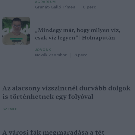
AGRÁRIUM
Granát-Galló Tímea
6 perc
„Mindegy már, hogy milyen víz,
csak víz legyen” | Holnapután
JÖVŐNK
Novák Zsombor
3 perc
Az alacsony vízszintnél durvább dolgok
is történhetnek egy folyóval
SZEMLE
A városi fák megmaradása a tét