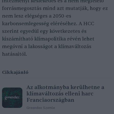
intézményi késlekedés és a nem megfelelő
forrásmegosztás mind azt mutatják, hogy ez
nem lesz elégséges a 2050-es
karbonsemlegesség eléréséhez. A HCC
szerint egyedül egy következetes és
kiszámítható klímapolitika révén lehet
megóvni a lakosságot a klímaváltozás
hatásaitól.
Cikkajánló
Az alkotmányba kerülhetne a
klímaváltozás elleni harc
Franciaországban
Greendex Szemle