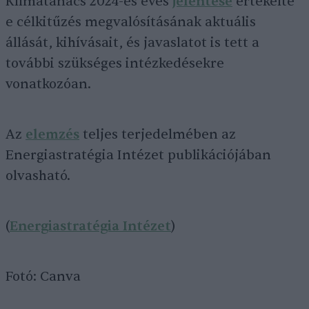
Klímatanács 2024-es éves
jelentése
értékelte
e célkitűzés megvalósításának aktuális
állását, kihívásait, és javaslatot is tett a
további szükséges intézkedésekre
vonatkozóan.
Az
elemzés
teljes terjedelmében az
Energiastratégia Intézet publikációjában
olvasható.
(
Energiastratégia Intézet
)
Fotó: Canva