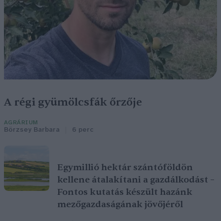
A régi gyümölcsfák őrzője
AGRÁRIUM
Börzsey Barbara
6 perc
Egymillió hektár szántóföldön
kellene átalakítani a gazdálkodást –
Fontos kutatás készült hazánk
mezőgazdaságának jövőjéről