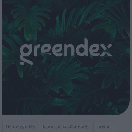
felmelegedés
kibocsátáscsökkentés
metán