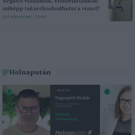
Negatív vízállások, vízkorlátozások:
miképp takarékoskodhatsz a vízzel?
5 perc
ÉLŐ BOLYGÓNK
Holnapután