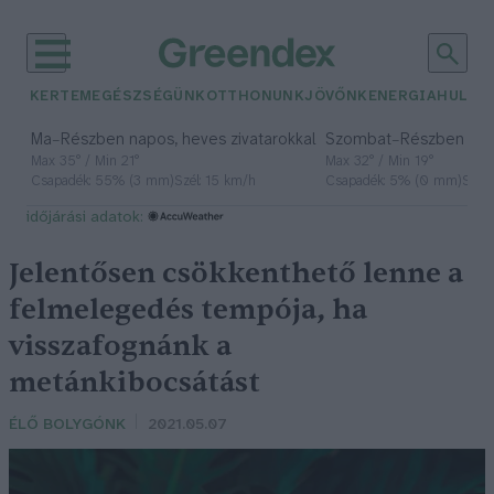
KERTEM
EGÉSZSÉGÜNK
OTTHONUNK
JÖVŐNK
ENERGIA
HULLA
–
–
Ma
Részben napos, heves zivatarokkal
Szombat
Részben na
Max 35° / Min 21°
Max 32° / Min 19°
Csapadék: 55% (3 mm)
Szél: 15 km/h
Csapadék: 5% (0 mm)
Szél:
időjárási adatok:
Jelentősen csökkenthető lenne a
felmelegedés tempója, ha
visszafognánk a
metánkibocsátást
ÉLŐ BOLYGÓNK
2021.05.07