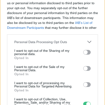
us or personal information disclosed to third parties prior to
Születésnapi programokkal várja a
your opt-out. You may separately opt-out of the further
hétvégén a közönséget a 160 éves
disclosure of your personal information by third parties on the
Fővárosi Állatkert
IAB’s list of downstream participants. This information may
also be disclosed by us to third parties on the
IAB’s List of
ÉLŐ BOLYGÓNK
Downstream Participants
that may further disclose it to other
third parties.
Szedd magad őszibarack: itt vannak
Personal Data Processing Opt Outs
a legjobb lelőhelyek!
I want to opt-out of the Sharing of my
SZEMLE
personal data.
Opted In
I want to opt-out of the Sale of my
Personal Data.
Opted In
I want to opt-out of processing my
Personal Data for Targeted Advertising.
Opted In
I want to opt-out of Collection, Use,
Retention, Sale, and/or Sharing of my