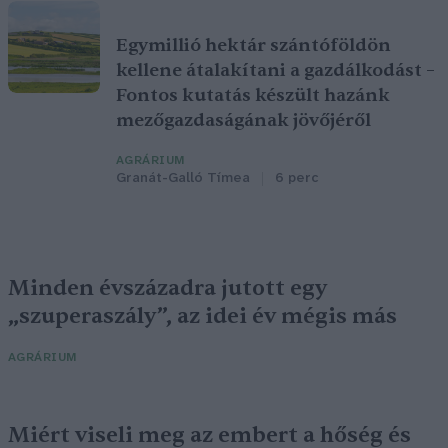
Egymillió hektár szántóföldön
kellene átalakítani a gazdálkodást –
Fontos kutatás készült hazánk
mezőgazdaságának jövőjéről
AGRÁRIUM
Granát-Galló Tímea
6 perc
Minden évszázadra jutott egy
„szuperaszály”, az idei év mégis más
AGRÁRIUM
Miért viseli meg az embert a hőség és