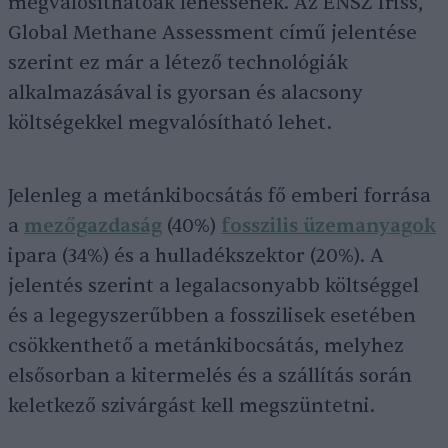
megvalósíthatóak lehessenek. Az ENSZ friss,
Global Methane Assessment című jelentése
szerint ez már a létező technológiák
alkalmazásával is gyorsan és alacsony
költségekkel megvalósítható lehet.
Jelenleg a metánkibocsátás fő emberi forrása
a
mezőgazdaság
(40%)
fosszilis üzemanyagok
ipara (34%) és a hulladékszektor (20%). A
jelentés szerint a legalacsonyabb költséggel
és a legegyszerűbben a fosszilisek esetében
csökkenthető a metánkibocsátás, melyhez
elsősorban a kitermelés és a szállítás során
keletkező szivárgást kell megszüntetni.