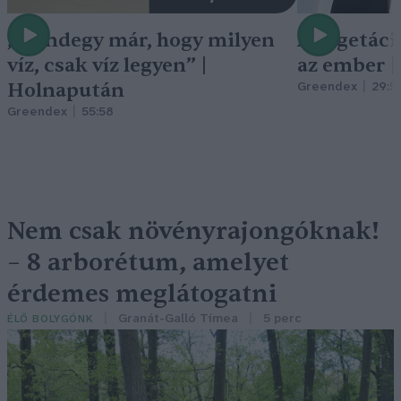
„Mindegy már, hogy milyen
A vegetáci
víz, csak víz legyen” |
az ember 
Holnapután
Greendex
29:5
Greendex
55:58
Nem csak növényrajongóknak!
– 8 arborétum, amelyet
érdemes meglátogatni
Granát-Galló Tímea
5 perc
ÉLŐ BOLYGÓNK