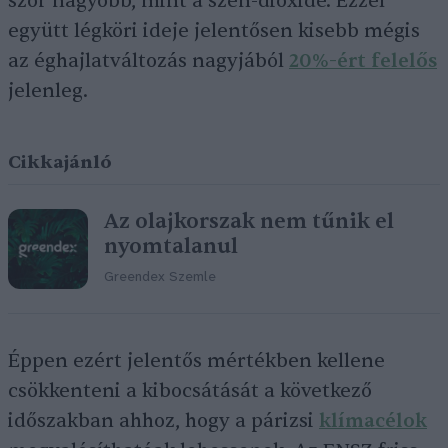
szor nagyobb, mint a szén-dioxidé. Ezzel
együtt légköri ideje jelentősen kisebb mégis
az éghajlatváltozás nagyjából
20%-ért felelős
jelenleg.
Cikkajánló
Az olajkorszak nem tűnik el
nyomtalanul
Greendex Szemle
Éppen ezért jelentős mértékben kellene
csökkenteni a kibocsátását a következő
időszakban ahhoz, hogy a párizsi
klímacélok