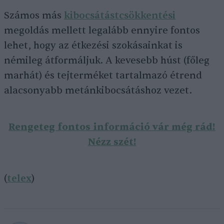
Számos más
kibocsátástcsökkentési
megoldás mellett legalább ennyire fontos
lehet, hogy az étkezési szokásainkat is
némileg átformáljuk. A kevesebb húst (főleg
marhát) és tejterméket tartalmazó étrend
alacsonyabb metánkibocsátáshoz vezet.
Rengeteg fontos információ vár még rád!
Nézz szét!
(
telex
)