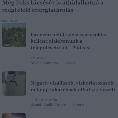
Még Paks kiesését is áthidalhatná a
megfelelő energiatárolás
ENERGIA
Pár éven belül szivacsvárosokká
kellene alakítanunk a
településeinket – Podcast
PODCAST
Novák Zsombor
2 perc
Negatív vízállások, vízkorlátozások:
miképp takarékoskodhatsz a vízzel?
ÉLŐ BOLYGÓNK
Granát-Galló Tímea
5 perc