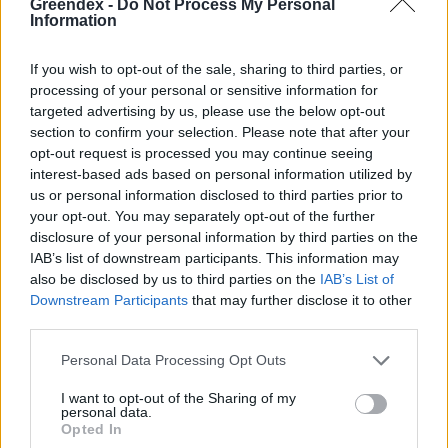
Greendex -
Do Not Process My Personal
Information
„Mindegy már, hogy milyen
A vegetáci
víz, csak víz legyen” |
az ember 
If you wish to opt-out of the sale, sharing to third parties, or
Holnapután
Greendex
29:5
processing of your personal or sensitive information for
targeted advertising by us, please use the below opt-out
Greendex
55:58
section to confirm your selection. Please note that after your
opt-out request is processed you may continue seeing
interest-based ads based on personal information utilized by
us or personal information disclosed to third parties prior to
your opt-out. You may separately opt-out of the further
Merre lehet a Velencei-tó
disclosure of your personal information by third parties on the
IAB’s list of downstream participants. This information may
jövője? | Holnapután
also be disclosed by us to third parties on the
IAB’s List of
Downstream Participants
that may further disclose it to other
Novák Zsombor
3 perc
PODCAST
third parties.
Personal Data Processing Opt Outs
I want to opt-out of the Sharing of my
personal data.
Opted In