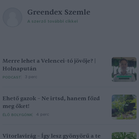
Greendex Szemle
A szerző további cikkei
Merre lehet a Velencei-tó jövője? |
Holnapután
3 perc
PODCAST
Ehető gazok – Ne irtsd, hanem főzd
meg őket!
4 perc
ÉLŐ BOLYGÓNK
Vitorlavirág – Így lesz gyönyörű a te