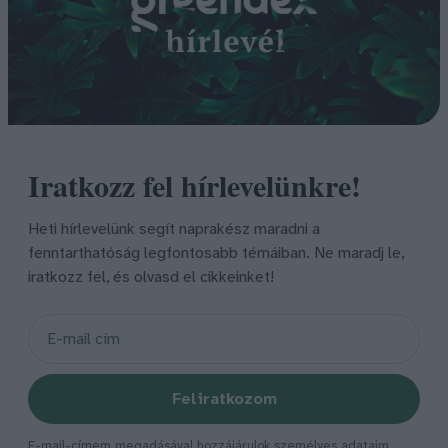
Iratkozz fel hírlevelünkre!
Heti hírlevelünk segít naprakész maradni a
fenntarthatóság legfontosabb témáiban. Ne maradj le,
iratkozz fel, és olvasd el cikkeinket!
Feliratkozom
E-mail-címem megadásával hozzájárulok személyes adataim