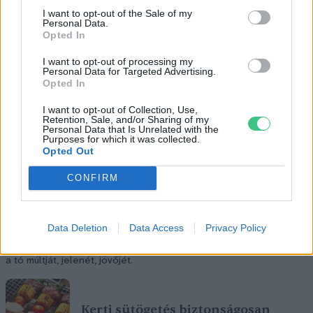
I want to opt-out of the Sale of my
Personal Data.
Opted In
I want to opt-out of processing my
Personal Data for Targeted Advertising.
Opted In
I want to opt-out of Collection, Use,
Retention, Sale, and/or Sharing of my
Personal Data that Is Unrelated with the
Purposes for which it was collected.
Opted Out
CONFIRM
Data Deletion
Data Access
Privacy Policy
Rekord alacsony a Velencei-tó vízszintje. Alkalmazkodási válság
vagy ökológiai katasztrófa? Dr. Boromisza Zsomborral jártuk körbe
a tó múltját, jelenét, jövőjét.
Kerti sütögetés biztonságosan