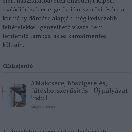
előtt használatbavételi engedélyt kapott
családi házak energetikai korszerűsítésére a
kormány döntése alapján még kedvezőbb
feltételekkel igényelhető vissza nem
térítendő támogatás és kamatmentes
kölcsön.
Cikkajánló
Ablakcsere, hőszigetelés,
fűtéskorszerűsítés – Új pályázat
indul
Major András