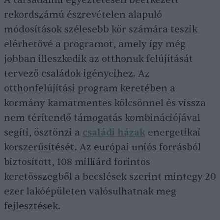
A társadalmi egyeztetésen beérkezett
rekordszámú észrevételen alapuló
módosítások szélesebb kör számára teszik
elérhetővé a programot, amely így még
jobban illeszkedik az otthonuk felújítását
tervező családok igényeihez. Az
otthonfelújítási program keretében a
kormány kamatmentes kölcsönnel és vissza
nem térítendő támogatás kombinációjával
segíti, ösztönzi a
családi házak
energetikai
korszerűsítését. Az európai uniós forrásból
biztosított, 108 milliárd forintos
keretösszegből a becslések szerint mintegy 20
ezer lakóépületen valósulhatnak meg
fejlesztések.