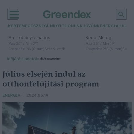
KERTEM
EGÉSZSÉGÜNK
OTTHONUNK
JÖVŐNK
ENERGIA
HULLA
–
–
Ma
Többnyire napos
Kedd
Meleg
Max 35° / Min 21°
Max 36° / Min 19°
Csapadék: 1% (0 mm)
Szél: 9 km/h
Csapadék: 2% (0 mm)
Szél: 
időjárási adatok:
Július elsején indul az
otthonfelújítási program
ENERGIA
2024.06.19