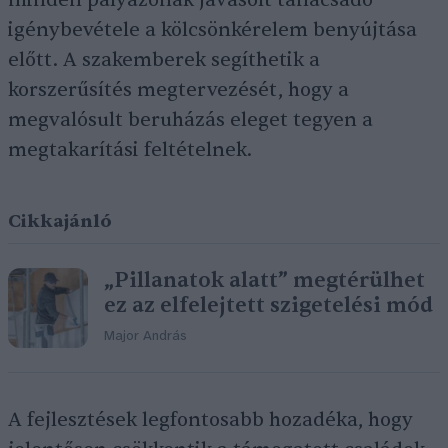
minden pályázónak javasolt tanácsadó
igénybevétele a kölcsönkérelem benyújtása
előtt. A szakemberek segíthetik a
korszerűsítés megtervezését, hogy a
megvalósult beruházás eleget tegyen a
megtakarítási feltételnek.
Cikkajánló
„Pillanatok alatt” megtérülhet
ez az elfelejtett szigetelési mód
Major András
A fejlesztések legfontosabb hozadéka, hogy