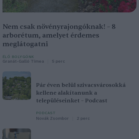
Nem csak növényrajongóknak! – 8
arborétum, amelyet érdemes
meglátogatni
ÉLŐ BOLYGÓNK
Granát-Galló Tímea
5 perc
Pár éven belül szivacsvárosokká
kellene alakítanunk a
településeinket – Podcast
PODCAST
Novák Zsombor
2 perc