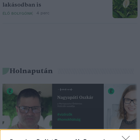
lakásodban is
4 perc
ÉLŐ BOLYGÓNK
Holnapután