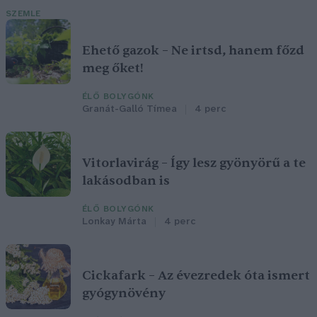
SZEMLE
Ehető gazok – Ne irtsd, hanem főzd
meg őket!
ÉLŐ BOLYGÓNK
Granát-Galló Tímea
4 perc
Vitorlavirág – Így lesz gyönyörű a te
lakásodban is
ÉLŐ BOLYGÓNK
Lonkay Márta
4 perc
Cickafark – Az évezredek óta ismert
gyógynövény