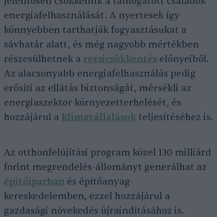
jelentősen csökkentik a támogatott családok
energiafelhasználását. A nyertesek így
könnyebben tarthatják fogyasztásukat a
sávhatár alatt, és még nagyobb mértékben
részesülhetnek a
rezsicsökkentés
előnyeiből.
Az alacsonyabb energiafelhasználás pedig
erősíti az ellátás biztonságát, mérsékli az
energiaszektor környezetterhelését, és
hozzájárul a
klímavállalások
teljesítéséhez is.
Az otthonfelújítási program közel 130 milliárd
forint megrendelés-állományt generálhat az
építőiparban
és építőanyag-
kereskedelemben, ezzel hozzájárul a
gazdasági növekedés újraindításához is.