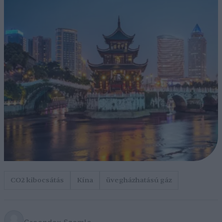
CO2 kibocsátás
Kína
üvegházhatású gáz