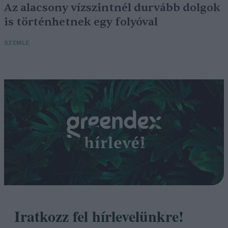
Az alacsony vízszintnél durvább dolgok
is történhetnek egy folyóval
SZEMLE
Iratkozz fel hírlevelünkre!