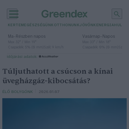
KERTEM
EGÉSZSÉGÜNK
OTTHONUNK
JÖVŐNK
ENERGIA
HULLA
–
–
Ma
Részben napos
Vasárnap
Napos
Max 32° / Min 19°
Max 33° / Min 18°
Csapadék: 5% (0 mm)
Szél: 9 km/h
Csapadék: 0% (0 mm)
Szél: 
időjárási adatok:
Túljuthatott a csúcson a kínai
üvegházgáz-kibocsátás?
ÉLŐ BOLYGÓNK
2026.01.07