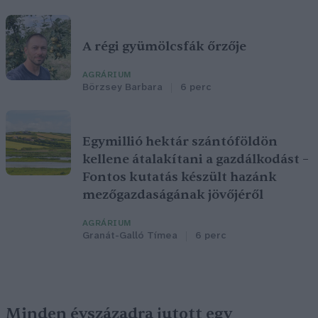
A régi gyümölcsfák őrzője
AGRÁRIUM
Börzsey Barbara
6 perc
Egymillió hektár szántóföldön
kellene átalakítani a gazdálkodást –
Fontos kutatás készült hazánk
mezőgazdaságának jövőjéről
AGRÁRIUM
Granát-Galló Tímea
6 perc
Minden évszázadra jutott egy