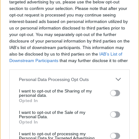
targeted advertising by us, please use the below opt-out
section to confirm your selection. Please note that after your
opt-out request is processed you may continue seeing
interest-based ads based on personal information utilized by
us or personal information disclosed to third parties prior to
your opt-out. You may separately opt-out of the further
disclosure of your personal information by third parties on the
IAB’s list of downstream participants. This information may
also be disclosed by us to third parties on the
IAB’s List of
„Mindegy már, hogy milyen
A vegetáci
Downstream Participants
that may further disclose it to other
third parties.
víz, csak víz legyen” |
az ember 
Holnapután
Greendex
29:5
Personal Data Processing Opt Outs
Greendex
55:58
I want to opt-out of the Sharing of my
personal data.
Opted In
I want to opt-out of the Sale of my
Personal Data.
Opted In
Nem csak növényrajongóknak!
I want to opt-out of processing my
– 8 arborétum, amelyet
Personal Data for Targeted Advertising.