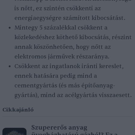
is nőtt, ez szintén csökkenti az
energiaegységre számított kibocsátást.
Mintegy 5 százalékkal csökkent a
közlekedéshez köthető kibocsátás, részint
annak köszönhetően, hogy nőtt az
elektromos járművek részaránya.
Csökkent az ingatlanok iránti kereslet,
ennek hatására pedig mind a
cementgyártás (és más építőanyag-
gyártás), mind az acélgyártás visszaesett.
Cikkajánló
Szupererős anyag