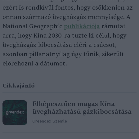
ezért is rendkívül fontos, hogy csökkenjen az
onnan származó üvegházgáz mennyisége. A
National Geographic
publikációja
rámutat
arra, hogy Kína 2030-ra tűzte ki célul, hogy
üvegházgáz-kibocsátása eléri a csúcsot,
azonban pillanatnyilag úgy tűnik, sikerült
előrehozni a dátumot.
Cikkajánló
Elképesztően magas Kína
üvegházhatású gázkibocsátása
Greendex Szemle