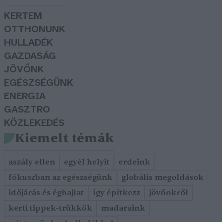
KERTEM
OTTHONUNK
HULLADÉK
GAZDASÁG
JÖVŐNK
EGÉSZSÉGÜNK
ENERGIA
GASZTRO
KÖZLEKEDÉS
Kiemelt témák
aszály ellen
egyél helyit
erdeink
fókuszban az egészségünk
globális megoldások
időjárás és éghajlat
így építkezz
jövőnkről
kerti tippek-trükkök
madaraink