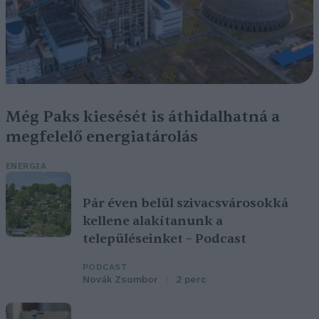
Még Paks kiesését is áthidalhatná a
megfelelő energiatárolás
ENERGIA
Pár éven belül szivacsvárosokká
kellene alakítanunk a
településeinket – Podcast
PODCAST
Novák Zsombor
2 perc