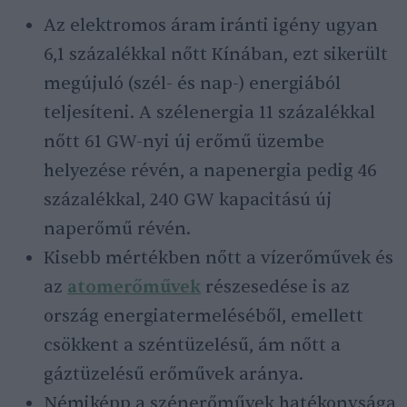
Az elektromos áram iránti igény ugyan
6,1 százalékkal nőtt Kínában, ezt sikerült
megújuló (szél- és nap-) energiából
teljesíteni. A szélenergia 11 százalékkal
nőtt 61 GW-nyi új erőmű üzembe
helyezése révén, a napenergia pedig 46
százalékkal, 240 GW kapacitású új
naperőmű révén.
Kisebb mértékben nőtt a vízerőművek és
az
atomerőművek
részesedése is az
ország energiatermeléséből, emellett
csökkent a széntüzelésű, ám nőtt a
gáztüzelésű erőművek aránya.
Némiképp a szénerőművek hatékonysága