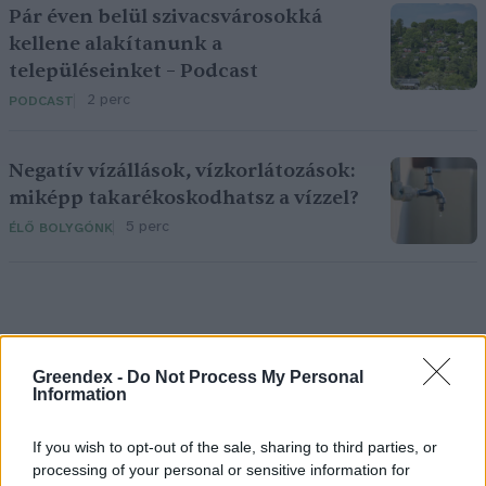
Pár éven belül szivacsvárosokká
kellene alakítanunk a
településeinket – Podcast
2 perc
PODCAST
Negatív vízállások, vízkorlátozások:
miképp takarékoskodhatsz a vízzel?
5 perc
ÉLŐ BOLYGÓNK
Greendex -
Do Not Process My Personal
Information
Holnapután
If you wish to opt-out of the sale, sharing to third parties, or
processing of your personal or sensitive information for