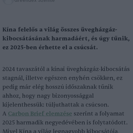
Greendex Szemle
Kína felelős a világ összes üvegházgáz-
kibocsátásának harmadáért, és úgy tűnik,
ez 2025-ben érhette el a csúcsát.
2024 tavaszától a kínai üvegházgáz-kibocsátás
stagnál, illetve egészen enyhén csökken, ez
pedig már elég hosszú időszaknak tűnik
ahhoz, hogy nagy bizonyossággal
kijelenthessük: túljuthattak a csúcson.
A
Carbon Brief elemzése
szerint a folyamat
2025 harmadik negyedévében is folytatódott.
Mivel Kína a világ legnagyobb kibocsátója,