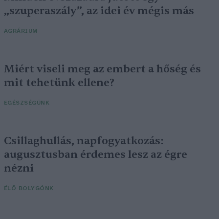
„szuperaszály”, az idei év mégis más
AGRÁRIUM
Miért viseli meg az embert a hőség és
mit tehetünk ellene?
EGÉSZSÉGÜNK
Csillaghullás, napfogyatkozás:
augusztusban érdemes lesz az égre
nézni
ÉLŐ BOLYGÓNK