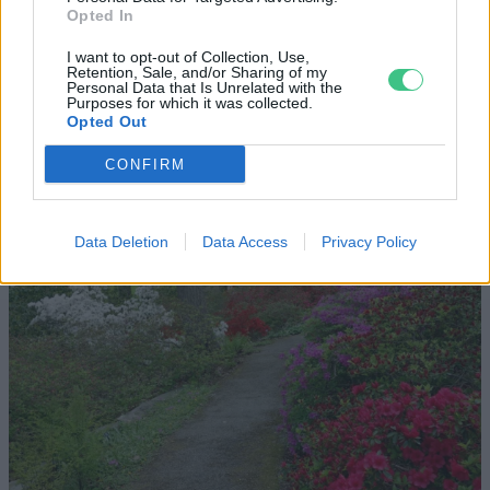
Opted In
érdemes meglátogatni
I want to opt-out of Collection, Use,
Granát-Galló Tímea
5 perc
ÉLŐ BOLYGÓNK
Retention, Sale, and/or Sharing of my
Personal Data that Is Unrelated with the
Purposes for which it was collected.
Opted Out
CONFIRM
Data Deletion
Data Access
Privacy Policy