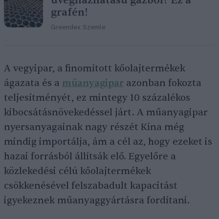
üvegházhatású gázból? Ez a
grafén!
Greendex Szemle
A vegyipar, a finomított kőolajtermékek
ágazata és a
műanyagipar
azonban fokozta
teljesítményét, ez mintegy 10 százalékos
kibocsátásnövekedéssel járt. A műanyagipar
nyersanyagainak nagy részét Kína még
mindig importálja, ám a cél az, hogy ezeket is
hazai forrásból állítsák elő. Egyelőre a
közlekedési célú kőolajtermékek
csökkenésével felszabadult kapacitást
igyekeznek műanyaggyártásra fordítani.