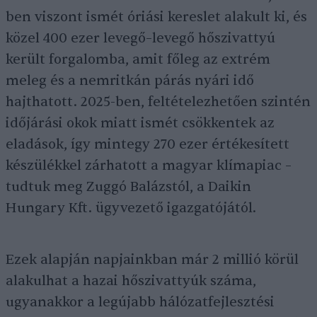
ben viszont ismét óriási kereslet alakult ki, és
közel 400 ezer levegő–levegő hőszivattyú
került forgalomba, amit főleg az extrém
meleg és a nemritkán párás nyári idő
hajthatott. 2025-ben, feltételezhetően szintén
időjárási okok miatt ismét csökkentek az
eladások, így mintegy 270 ezer értékesített
készülékkel zárhatott a magyar klímapiac –
tudtuk meg Zuggó Balázstól, a Daikin
Hungary Kft. ügyvezető igazgatójától.
Ezek alapján napjainkban már 2 millió körül
alakulhat a hazai hőszivattyúk száma,
ugyanakkor a legújabb hálózatfejlesztési