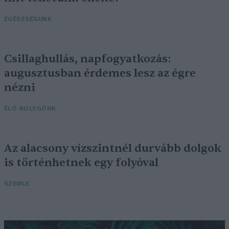
EGÉSZSÉGÜNK
Csillaghullás, napfogyatkozás:
augusztusban érdemes lesz az égre
nézni
ÉLŐ BOLYGÓNK
Az alacsony vízszintnél durvább dolgok
is történhetnek egy folyóval
SZEMLE