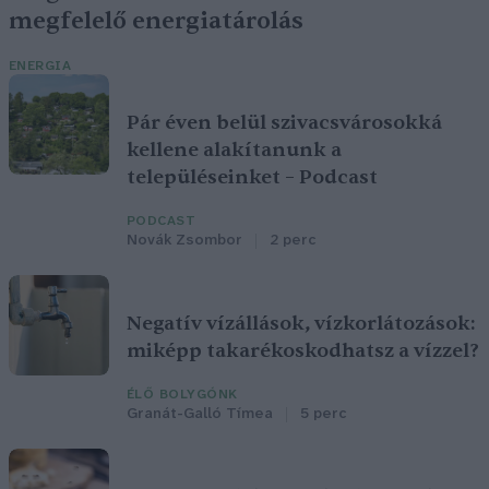
megfelelő energiatárolás
ENERGIA
Pár éven belül szivacsvárosokká
kellene alakítanunk a
településeinket – Podcast
PODCAST
Novák Zsombor
2 perc
Negatív vízállások, vízkorlátozások:
miképp takarékoskodhatsz a vízzel?
ÉLŐ BOLYGÓNK
Granát-Galló Tímea
5 perc