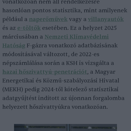
vonatkozóan nem áll rendelkezésre
hasonlóan pontos statisztika, mint amilyenek
például a
naperőművek
vagy a
villanyautók
és az
e-töltők
esetében. Ez a helyzet 2025
márciusában a
Nemzeti Klímavédelmi
Hatóság
F-gázra vonatkozó adatbázisának
módosításával változott, de 2022-es
népszámlálása során a KSH is vizsgálta a
hazai hőszivattyú-penetrációt
, a Magyar
Energetikai és Közmű-szabályozási Hivatal
(MEKH) pedig 2024-től kötelező statisztikai
adatgyűjtést indított az újonnan forgalomba
helyezett hőszivattyúkra vonatkozóan.