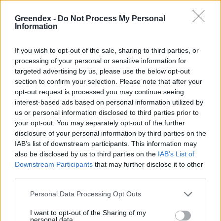
villamosenergia-tarifák bevezetése is, ami a
Greendex -
Do Not Process My Personal
Information
Nemzeti Energia- és Klímatervben (
NEKT
),
illetve Magyarország Helyreállítási és
If you wish to opt-out of the sale, sharing to third parties, or
Ellenállóképességi Tervének REPowerEU-
processing of your personal or sensitive information for
fejezetében
is szerepel (elvben már 2026-tól),
targeted advertising by us, please use the below opt-out
section to confirm your selection. Please note that after your
és ami nem mellesleg a villamosenergia-
opt-out request is processed you may continue seeing
rendszer rugalmasságának célként sokat
interest-based ads based on personal information utilized by
us or personal information disclosed to third parties prior to
hangoztatott fokozását, valamint az árak
your opt-out. You may separately opt-out of the further
kiegyensúlyozását is elősegítené.
disclosure of your personal information by third parties on the
IAB’s list of downstream participants. This information may
also be disclosed by us to third parties on the
IAB’s List of
Downstream Participants
that may further disclose it to other
A hőszivattyúk elterjedéséhez a tiszta fűtési
third parties.
megoldások melletti határozott központi
Personal Data Processing Opt Outs
kiállásra is szükség van. Ha ma az állami
támogatások, a kommunikáció, illetve az
I want to opt-out of the Sharing of my
personal data.