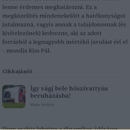
lenne érdemes meghatározni. Ez a
megközelítés mindenekelőtt a hatékonyságot
jutalmazná, vagyis annak a tulajdonosnak (és
kivitelezőnek) kedvezne, aki az adott
forrásból a legnagyobb mértékű javulást éri el
– mondja Kiss Pál.
Cikkajánló
Így vágj bele hőszivattyús
beruházásba!
Major András
Ilyen eszköz lehetne a dinamikus, idősávos