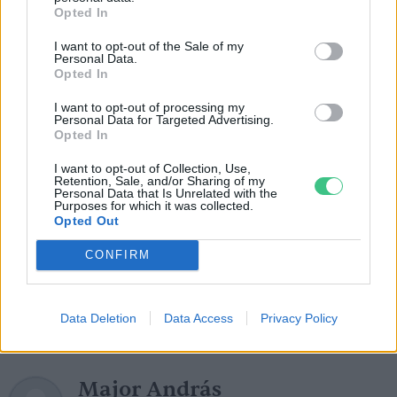
épületenergetikai szabályozás
Opted In
gázfelhasználásra ösztönöznek, illetve azt
I want to opt-out of the Sale of my
Personal Data.
lehetővé teszik, akkor ezzel hosszú távra
Opted In
konzerválhatjuk a földgázfüggőséget. Pedig a
I want to opt-out of processing my
jövő megújuló fűtési rendszerei nem a
Personal Data for Targeted Advertising.
Opted In
földgázra, hanem a villamos energiára fognak
támaszkodni – fogalmaz Kiss Pál.
I want to opt-out of Collection, Use,
Retention, Sale, and/or Sharing of my
Personal Data that Is Unrelated with the
Purposes for which it was collected.
Opted Out
Fotók: Canva
CONFIRM
Kiemelt fotó: Greendex-szerkesztőség
Data Deletion
Data Access
Privacy Policy
Major András