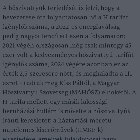
A hőszivattyúk terjedését is jelzi, hogy a
bevezetése óta folyamatosan nő a H tarifát
igénylők száma, a 2022-es energiaválság
pedig nagyot lendített ezen a folyamaton:
2021 végén országosan még csak mintegy 45
ezer volt a kedvezményes hőszivattyú-tarifát
igénylők száma, 2024 végére azonban ez az
érték 2,5-szeresére nőtt, és meghaladta a 111
ezret – tudtuk meg Kiss Páltól, a Magyar
Hőszivattyú Szövetség (MAHÖSZ) elnökétől. A
H tarifa mellett egy másik lakossági
beruházási hullám is növelte a hőszivattyúk
iránti keresletet: a háztartási méretű
napelemes kiserőművek (HMKE-k)
elterjedése, amelyek tulajdonosai nagy