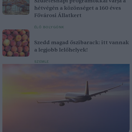
Születésnapi programokkal várja a
hétvégén a közönséget a 160 éves
Fővárosi Állatkert
ÉLŐ BOLYGÓNK
Szedd magad őszibarack: itt vannak
a legjobb lelőhelyek!
SZEMLE