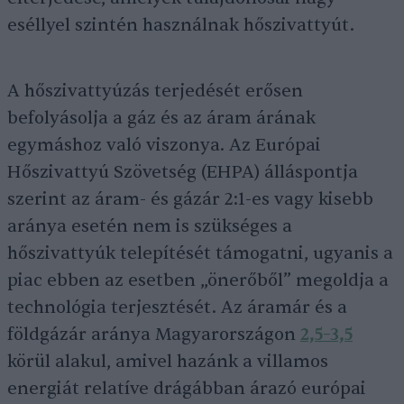
eséllyel szintén használnak hőszivattyút.
A hőszivattyúzás terjedését erősen
befolyásolja a gáz és az áram árának
egymáshoz való viszonya. Az Európai
Hőszivattyú Szövetség (EHPA) álláspontja
szerint az áram- és gázár 2:1-es vagy kisebb
aránya esetén nem is szükséges a
hőszivattyúk telepítését támogatni, ugyanis a
piac ebben az esetben „önerőből” megoldja a
technológia terjesztését. Az áramár és a
földgázár aránya Magyarországon
2,5–3,5
körül alakul, amivel hazánk a villamos
energiát relatíve drágábban árazó európai