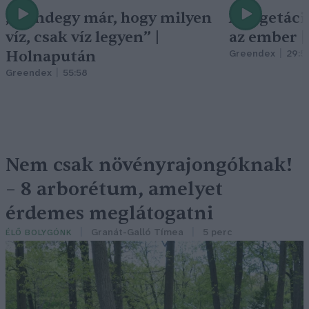
„Mindegy már, hogy milyen
A vegetáci
víz, csak víz legyen” |
az ember 
Holnapután
Greendex
29:5
Greendex
55:58
Nem csak növényrajongóknak!
– 8 arborétum, amelyet
érdemes meglátogatni
Granát-Galló Tímea
5 perc
ÉLŐ BOLYGÓNK