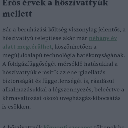
Erős érvek a hőszivattyúk
mellett
Bár a beruházási költség viszonylag jelentős, a
hőszivattyú telepítése akár már
néhány év
alatt megtérülhet
, köszönhetően a
megújulóalapú technológia hatékonyságának.
A földgázfüggőségét mérséklő hatásukkal a
hőszivattyúk erősítik az energiaellátás
biztonságát és függetlenségét is, ráadásul
alkalmazásukkal a légszennyezés, beleértve a
klímaváltozást okozó üvegházgáz-kibocsátás
is csökken.
A hőszivattyúk
központi szerepet
töltenek be