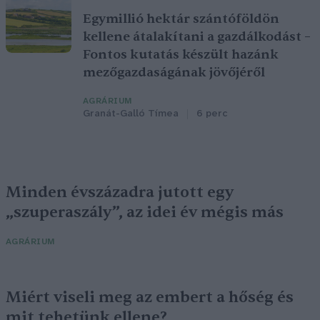
Egymillió hektár szántóföldön
kellene átalakítani a gazdálkodást –
Fontos kutatás készült hazánk
mezőgazdaságának jövőjéről
AGRÁRIUM
Granát-Galló Tímea
6 perc
Minden évszázadra jutott egy
„szuperaszály”, az idei év mégis más
AGRÁRIUM
Miért viseli meg az embert a hőség és
mit tehetünk ellene?