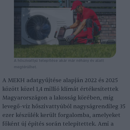
A hőszivattyú telepítése akár már néhány év alatt
megtérülhet.
A MEKH adatgyűjtése alapján 2022 és 2025
között közel 1,4 millió klímát értékesítettek
Magyarországon a lakosság körében, míg
levegő–víz hőszivattyúból nagyságrendileg 35
ezer készülék került forgalomba, amelyeket
főként új építés során telepítettek. Ami a