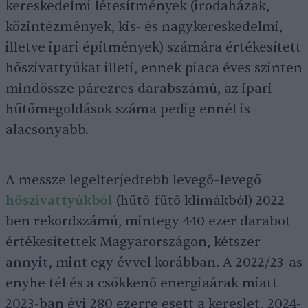
kereskedelmi létesítmények (irodaházak,
közintézmények, kis- és nagykereskedelmi,
illetve ipari építmények) számára értékesített
hőszivattyúkat illeti, ennek piaca éves szinten
mindössze párezres darabszámú, az ipari
hűtőmegoldások száma pedig ennél is
alacsonyabb.
A messze legelterjedtebb levegő–levegő
hőszivattyúkból
(hűtő-fűtő klímákból) 2022-
ben rekordszámú, mintegy 440 ezer darabot
értékesítettek Magyarországon, kétszer
annyit, mint egy évvel korábban. A 2022/23-as
enyhe tél és a csökkenő energiaárak miatt
2023-ban évi 280 ezerre esett a kereslet, 2024-