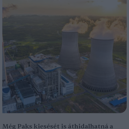
Még Paks kiesését is áthidalhatná a