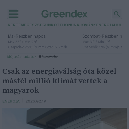
KERTEM
EGÉSZSÉGÜNK
OTTHONUNK
JÖVŐNK
ENERGIA
HULLA
–
–
Ma
Részben napos
Szombat
Részben nap
Max 33° / Min 20°
Max 31° / Min 19°
Csapadék: 25% (0 mm)
Szél: 19 km/h
Csapadék: 5% (0 mm)
Szél: 
időjárási adatok:
Csak az energiaválság óta közel
másfél millió klímát vettek a
magyarok
ENERGIA
2026.02.19