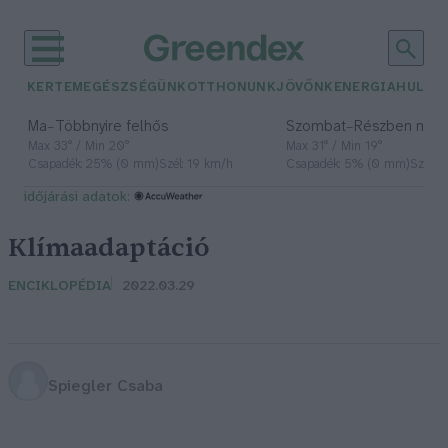
KERTEM
EGÉSZSÉGÜNK
OTTHONUNK
JÖVŐNK
ENERGIA
HULLA
–
–
Ma
Többnyire felhős
Szombat
Részben nap
Max 33° / Min 20°
Max 31° / Min 19°
Csapadék: 25% (0 mm)
Szél: 19 km/h
Csapadék: 5% (0 mm)
Szél: 
időjárási adatok:
Klímaadaptáció
ENCIKLOPÉDIA
2022.03.29
Spiegler Csaba