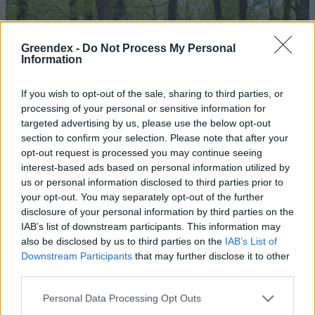
Greendex -
Do Not Process My Personal
Information
If you wish to opt-out of the sale, sharing to third parties, or
processing of your personal or sensitive information for
targeted advertising by us, please use the below opt-out
section to confirm your selection. Please note that after your
opt-out request is processed you may continue seeing
interest-based ads based on personal information utilized by
us or personal information disclosed to third parties prior to
your opt-out. You may separately opt-out of the further
disclosure of your personal information by third parties on the
IAB’s list of downstream participants. This information may
also be disclosed by us to third parties on the
IAB’s List of
Downstream Participants
that may further disclose it to other
third parties.
Magyarország tele van gyönyörű növényekkel, így arborétumokkal
Personal Data Processing Opt Outs
is. A jó idő beköszöntével érdemes minél többet felkeresni.