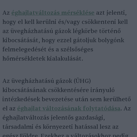
Az
éghajlatváltozás mérséklése
azt jelenti,
hogy el kell kerülni és/vagy csökkenteni kell
az üvegházhatású gázok légkörbe történő
kibocsátását, hogy ezzel gátoljuk bolygónk
felmelegedését és a szélsőséges
hőmérsékletek kialakulását.
Az üvegházhatású gázok (ÜHG)
kibocsátásának csökkentésére irányuló
intézkedések bevezetése után sem kerülhető
el az
éghajlat változásának folytatódása
. Az
éghajlatváltozás jelentős gazdasági,
társadalmi és környezeti hatással lesz az
egész Földre. Ezekhez a változásokhoz pedig