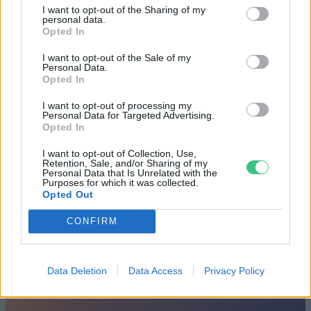
I want to opt-out of the Sharing of my
personal data.
Opted In
Születésnapi programokkal várja a
I want to opt-out of the Sale of my
hétvégén a közönséget a 160 éves
Personal Data.
Fővárosi Állatkert
Opted In
I want to opt-out of processing my
ÉLŐ BOLYGÓNK
Personal Data for Targeted Advertising.
Opted In
Szedd magad őszibarack: itt vannak
I want to opt-out of Collection, Use,
a legjobb lelőhelyek!
Retention, Sale, and/or Sharing of my
Personal Data that Is Unrelated with the
Purposes for which it was collected.
SZEMLE
Opted Out
CONFIRM
Data Deletion
Data Access
Privacy Policy