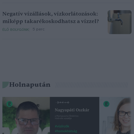
Negatív vízállások, vízkorlátozások:
miképp takarékoskodhatsz a vízzel?
5 perc
ÉLŐ BOLYGÓNK
Holnapután