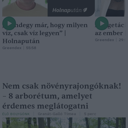
„Mindegy már, hogy milyen
A vegetáci
víz, csak víz legyen” |
az ember 
Holnapután
Greendex
29:5
Greendex
55:58
Nem csak növényrajongóknak!
– 8 arborétum, amelyet
érdemes meglátogatni
Granát-Galló Tímea
5 perc
ÉLŐ BOLYGÓNK