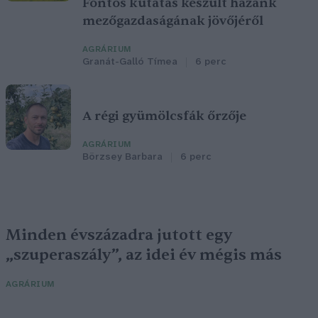
Fontos kutatás készült hazánk
mezőgazdaságának jövőjéről
AGRÁRIUM
Granát-Galló Tímea
6 perc
A régi gyümölcsfák őrzője
AGRÁRIUM
Börzsey Barbara
6 perc
Minden évszázadra jutott egy
„szuperaszály”, az idei év mégis más
AGRÁRIUM