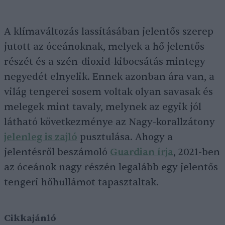
A klímaváltozás lassításában jelentős szerep
jutott az óceánoknak, melyek a hő jelentős
részét és a szén-dioxid-kibocsátás mintegy
negyedét elnyelik. Ennek azonban ára van, a
világ tengerei sosem voltak olyan savasak és
melegek mint tavaly, melynek az egyik jól
látható következménye az Nagy-korallzátony
jelenleg is zajló
pusztulása. Ahogy a
jelentésről beszámoló
Guardian írja
, 2021-ben
az óceánok nagy részén legalább egy jelentős
tengeri hőhullámot tapasztaltak.
Cikkajánló