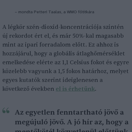
– mondta Petteri Taalas, a WMO főtitkára
A légkör szén-dioxid-koncentrációja szintén
új rekordot ért el, és már 50%-kal magasabb
mint az ipari forradalom előtt. Ez ahhoz is
hozzájárul, hogy a globális átlaghőmérséklet
emelkedése elérte az 1,1 Celsius fokot és egyre
közelebb vagyunk a 1,5 fokos határhoz, melyet
egyes kutatók szerint ideiglenesen a
következő években
el is érhetünk
.
Az egyetlen fenntartható jövő a
megújuló jövő. A jó hír az, hogy a
mentőkötél közvetlenül előttünk