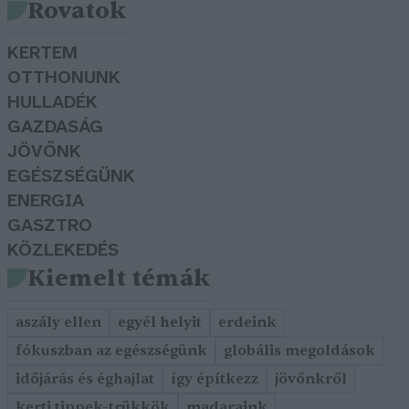
Rovatok
KERTEM
OTTHONUNK
HULLADÉK
GAZDASÁG
JÖVŐNK
EGÉSZSÉGÜNK
ENERGIA
GASZTRO
KÖZLEKEDÉS
Kiemelt témák
aszály ellen
egyél helyit
erdeink
fókuszban az egészségünk
globális megoldások
időjárás és éghajlat
így építkezz
jövőnkről
kerti tippek-trükkök
madaraink