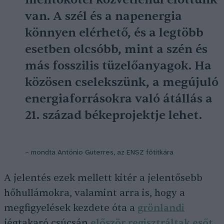
van. A szél és a napenergia
könnyen elérhető, és a legtöbb
esetben olcsóbb, mint a szén és
más fosszilis tüzelőanyagok. Ha
közösen cselekszünk, a megújuló
energiaforrásokra való átállás a
21. század békeprojektje lehet.
– mondta António Guterres, az ENSZ főtitkára
A jelentés ezek mellett kitér a jelentősebb
hőhullámokra, valamint arra is, hogy a
megfigyelések kezdete óta a
grönlandi
jégtakaró csúcsán
először regisztráltak esőt
.