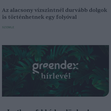
Az alacsony vízszintnél durvább dolgok
is történhetnek egy folyóval
SZEMLE