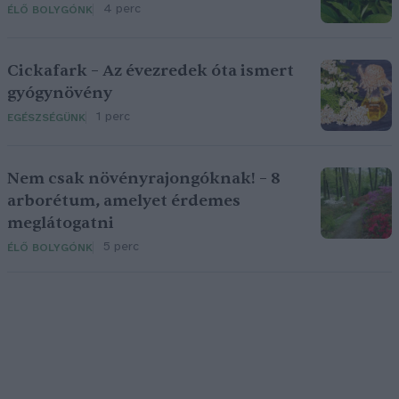
4 perc
ÉLŐ BOLYGÓNK
Cickafark – Az évezredek óta ismert
gyógynövény
1 perc
EGÉSZSÉGÜNK
Nem csak növényrajongóknak! – 8
arborétum, amelyet érdemes
meglátogatni
5 perc
ÉLŐ BOLYGÓNK