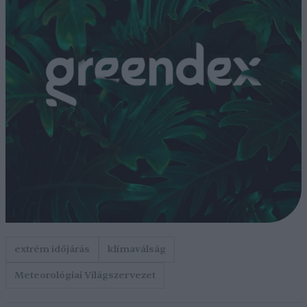
extrém időjárás
klímaválság
Meteorológiai Világszervezet