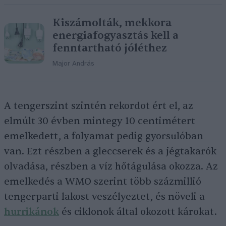
Kiszámolták, mekkora
energiafogyasztás kell a
fenntartható jóléthez
Major András
A tengerszint szintén rekordot ért el, az
elmúlt 30 évben mintegy 10 centimétert
emelkedett, a folyamat pedig gyorsulóban
van. Ezt részben a gleccserek és a jégtakarók
olvadása, részben a víz hőtágulása okozza. Az
emelkedés a WMO szerint több százmillió
tengerparti lakost veszélyeztet, és növeli a
hurrikánok
és ciklonok által okozott károkat.