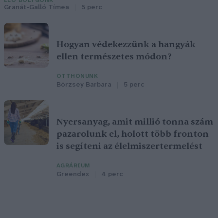
ÉLŐ BOLYGÓNK
Granát-Galló Tímea
5 perc
Hogyan védekezzünk a hangyák
ellen természetes módon?
OTTHONUNK
Börzsey Barbara
5 perc
Nyersanyag, amit millió tonna szám
pazarolunk el, holott több fronton
is segíteni az élelmiszertermelést
AGRÁRIUM
Greendex
4 perc