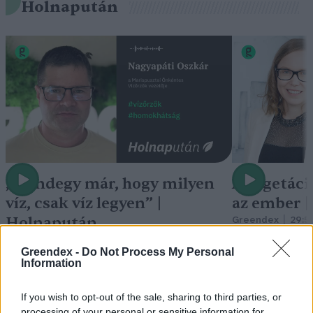
Holnapután
„Mindegy már, hogy milyen
A vegetáci
víz, csak víz legyen” |
az ember 
Holnapután
Greendex
29:5
Greendex
55:58
Greendex -
Do Not Process My Personal
Information
If you wish to opt-out of the sale, sharing to third parties, or
processing of your personal or sensitive information for