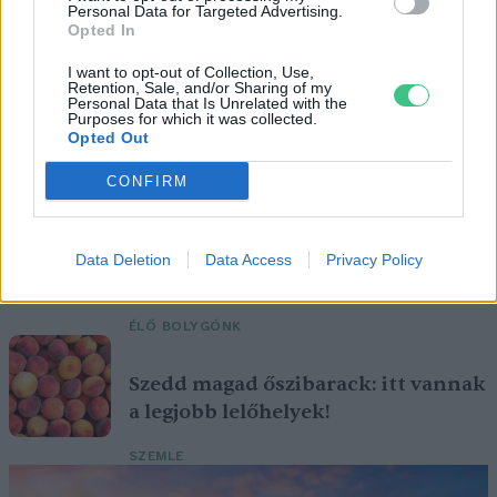
Personal Data for Targeted Advertising.
Opted In
I want to opt-out of Collection, Use,
Retention, Sale, and/or Sharing of my
Personal Data that Is Unrelated with the
Purposes for which it was collected.
A vitorlavirág ideális szobanövény, hiszen kiválóan tűri a meleget
Opted Out
és a fényszegény környezetet.
CONFIRM
Születésnapi programokkal várja a
hétvégén a közönséget a 160 éves
Data Deletion
Data Access
Privacy Policy
Fővárosi Állatkert
ÉLŐ BOLYGÓNK
Szedd magad őszibarack: itt vannak
a legjobb lelőhelyek!
SZEMLE