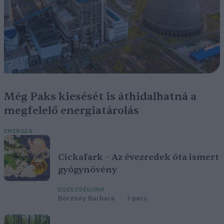
Még Paks kiesését is áthidalhatná a
megfelelő energiatárolás
ENERGIA
Cickafark – Az évezredek óta ismert
gyógynövény
EGÉSZSÉGÜNK
Börzsey Barbara
1 perc