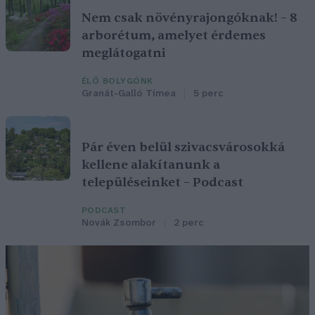
Nem csak növényrajongóknak! – 8
arborétum, amelyet érdemes
meglátogatni
ÉLŐ BOLYGÓNK
Granát-Galló Tímea
5 perc
Pár éven belül szivacsvárosokká
kellene alakítanunk a
településeinket – Podcast
PODCAST
Novák Zsombor
2 perc