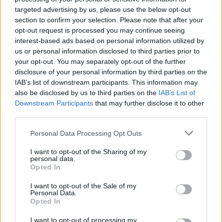
targeted advertising by us, please use the below opt-out
Vitorlavirág – Így lesz gyönyörű
section to confirm your selection. Please note that after your
a te lakásodban is
opt-out request is processed you may continue seeing
interest-based ads based on personal information utilized by
Lonkay Márta
4 perc
ÉLŐ BOLYGÓNK
us or personal information disclosed to third parties prior to
your opt-out. You may separately opt-out of the further
disclosure of your personal information by third parties on the
IAB’s list of downstream participants. This information may
also be disclosed by us to third parties on the
IAB’s List of
Downstream Participants
that may further disclose it to other
third parties.
Personal Data Processing Opt Outs
I want to opt-out of the Sharing of my
personal data.
Opted In
I want to opt-out of the Sale of my
Personal Data.
Opted In
I want to opt-out of processing my