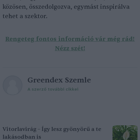
közösen, összedolgozva, egymást inspirálva
tehet a szektor.
Rengeteg fontos információ vár még rád!
Nézz szét!
Greendex Szemle
A szerző további cikkei
Vitorlavirág – Így lesz gyönyörű a te
lakásodban is