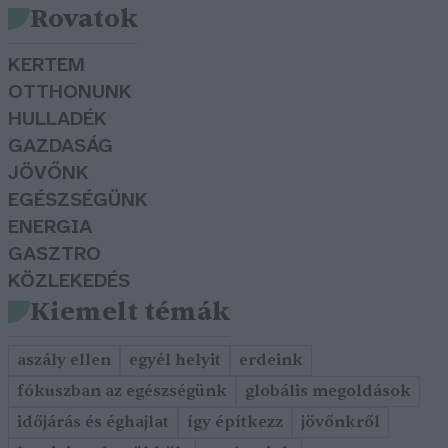
Rovatok
KERTEM
OTTHONUNK
HULLADÉK
GAZDASÁG
JÖVŐNK
EGÉSZSÉGÜNK
ENERGIA
GASZTRO
KÖZLEKEDÉS
Kiemelt témák
aszály ellen
egyél helyit
erdeink
fókuszban az egészségünk
globális megoldások
időjárás és éghajlat
így építkezz
jövőnkről