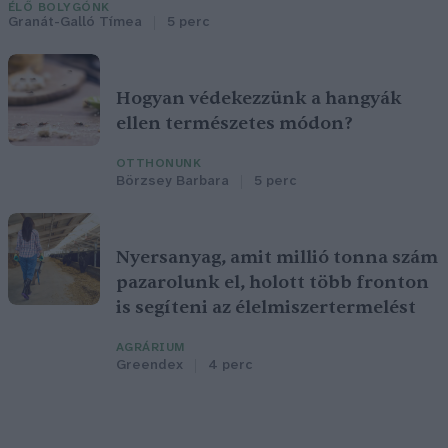
ÉLŐ BOLYGÓNK
Granát-Galló Tímea
5 perc
Hogyan védekezzünk a hangyák
ellen természetes módon?
OTTHONUNK
Börzsey Barbara
5 perc
Nyersanyag, amit millió tonna szám
pazarolunk el, holott több fronton
is segíteni az élelmiszertermelést
AGRÁRIUM
Greendex
4 perc