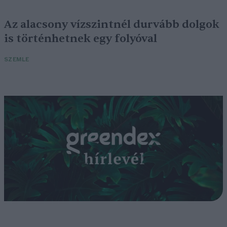
Az alacsony vízszintnél durvább dolgok
is történhetnek egy folyóval
SZEMLE