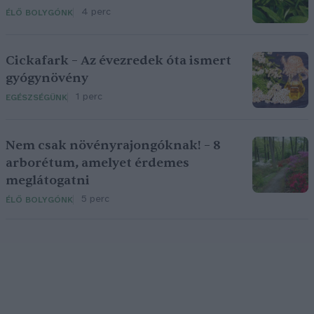
4 perc
ÉLŐ BOLYGÓNK
Cickafark – Az évezredek óta ismert
gyógynövény
1 perc
EGÉSZSÉGÜNK
Nem csak növényrajongóknak! – 8
arborétum, amelyet érdemes
meglátogatni
5 perc
ÉLŐ BOLYGÓNK