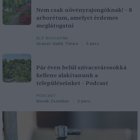
Nem csak növényrajongóknak! – 8
arborétum, amelyet érdemes
meglátogatni
ÉLŐ BOLYGÓNK
Granát-Galló Tímea
5 perc
Pár éven belül szivacsvárosokká
kellene alakítanunk a
településeinket – Podcast
PODCAST
Novák Zsombor
2 perc