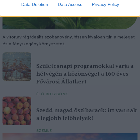
Data Deletion
Data Access
Privacy Policy
A vitorlavirág ideális szobanövény, hiszen kiválóan tűri a meleget
és a fényszegény környezetet.
Születésnapi programokkal várja a
hétvégén a közönséget a 160 éves
Fővárosi Állatkert
ÉLŐ BOLYGÓNK
Szedd magad őszibarack: itt vannak
a legjobb lelőhelyek!
SZEMLE