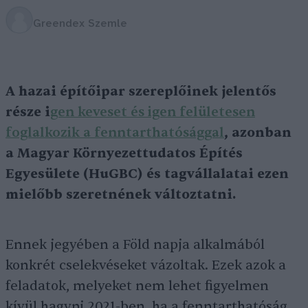
Greendex Szemle
A hazai építőipar szereplőinek jelentős
része i
gen keveset és igen felületesen
foglalkozik a fenntarthatósággal
, azonban
a Magyar Környezettudatos Építés
Egyesülete (HuGBC) és tagvállalatai ezen
mielőbb szeretnének változtatni.
Ennek jegyében a Föld napja alkalmából
konkrét cselekvéseket vázoltak. Ezek azok a
feladatok, melyeket nem lehet figyelmen
kívül hagyni 2021-ben, ha a fenntarthatóság