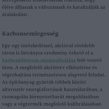
szereplőként feladatuknak tekintik, hogy
élére álljanak a változásnak és katalizálják az
átalakulást.
Karbonsemlegesség
Egy-egy intézkedéssel, akcióval rövidebb
távon is látványos eredmény érhető el a
karbonlábnyom minimalizálása
felé vezető
úton. A megfelelő akcióterv elkészítése és
végrehajtása természetesen alapvető feladat.
Az építőanyag-gyártók többek között
alternatív energiaforrások használatában, a
csomagolás környezetbarát megoldásában
vagy a végtermék megfelelő kalibrálásában