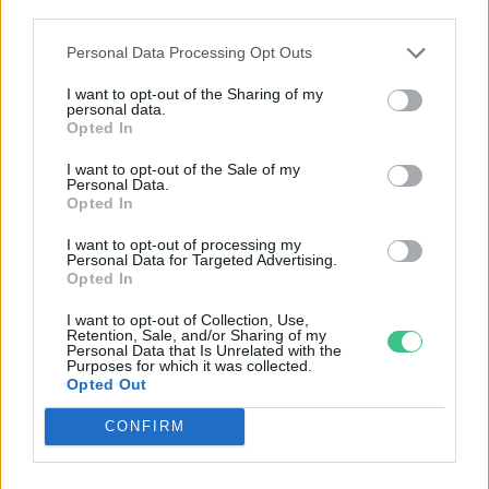
third parties.
Vitorlavirág – Így lesz gyönyörű
Personal Data Processing Opt Outs
a te lakásodban is
I want to opt-out of the Sharing of my
Lonkay Márta
4 perc
personal data.
ÉLŐ BOLYGÓNK
Opted In
I want to opt-out of the Sale of my
Personal Data.
Opted In
I want to opt-out of processing my
Personal Data for Targeted Advertising.
Opted In
I want to opt-out of Collection, Use,
Retention, Sale, and/or Sharing of my
Personal Data that Is Unrelated with the
Purposes for which it was collected.
Opted Out
CONFIRM