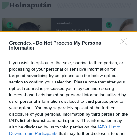
Holnapután
Greendex -
Do Not Process My Personal
Information
If you wish to opt-out of the sale, sharing to third parties, or
processing of your personal or sensitive information for
targeted advertising by us, please use the below opt-out
„Mindegy már, hogy milyen
A vegetáci
section to confirm your selection. Please note that after your
opt-out request is processed you may continue seeing
víz, csak víz legyen” |
az ember 
interest-based ads based on personal information utilized by
Holnapután
Greendex
29:5
us or personal information disclosed to third parties prior to
Greendex
55:58
your opt-out. You may separately opt-out of the further
disclosure of your personal information by third parties on the
IAB’s list of downstream participants. This information may
also be disclosed by us to third parties on the
IAB’s List of
Downstream Participants
that may further disclose it to other