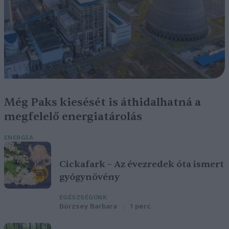
Még Paks kiesését is áthidalhatná a
megfelelő energiatárolás
ENERGIA
Cickafark – Az évezredek óta ismert
gyógynövény
EGÉSZSÉGÜNK
Börzsey Barbara
1 perc