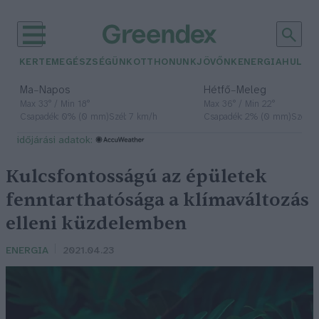
KERTEM
EGÉSZSÉGÜNK
OTTHONUNK
JÖVŐNK
ENERGIA
HULLA
–
–
Ma
Napos
Hétfő
Meleg
Max 33° / Min 18°
Max 36° / Min 22°
Csapadék: 0% (0 mm)
Szél: 7 km/h
Csapadék: 2% (0 mm)
Szél: 
időjárási adatok:
Kulcsfontosságú az épületek
fenntarthatósága a klímaváltozás
elleni küzdelemben
ENERGIA
2021.04.23