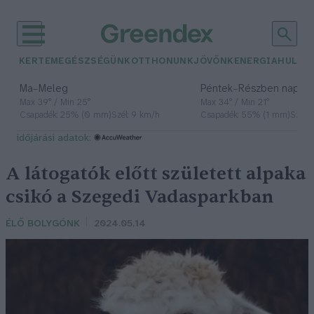
KERTEM
EGÉSZSÉGÜNK
OTTHONUNK
JÖVŐNK
ENERGIA
HULLA
–
–
Ma
Meleg
Péntek
Részben napos, 
Max 39° / Min 25°
Max 34° / Min 21°
Csapadék: 25% (0 mm)
Szél: 9 km/h
Csapadék: 55% (1 mm)
Szél: 
időjárási adatok:
A látogatók előtt született alpaka
csikó a Szegedi Vadasparkban
ÉLŐ BOLYGÓNK
2024.05.14