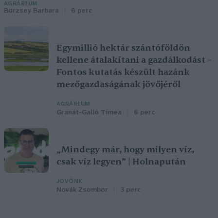
AGRÁRIUM
Börzsey Barbara
6 perc
Egymillió hektár szántóföldön
kellene átalakítani a gazdálkodást –
Fontos kutatás készült hazánk
mezőgazdaságának jövőjéről
AGRÁRIUM
Granát-Galló Tímea
6 perc
„Mindegy már, hogy milyen víz,
csak víz legyen” | Holnapután
JÖVŐNK
Novák Zsombor
3 perc