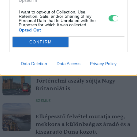
Opted In
I want to opt-out of Collection, Use,
Retention, Sale, and/or Sharing of my
Personal Data that Is Unrelated with the
Purposes for which it was collected.
Opted Out
CONFIRM
Szöllősi Gáborral, a Gardenfutura ügyvezetőjével beszélgettünk.
Data Deletion
Data Access
Privacy Policy
Történelmi aszály sújtja Nagy-
Britanniát is
SZEMLE
Elképesztő felvétel mutatja meg,
mekkora a különbség az áradó és a
kiszáradó Duna között