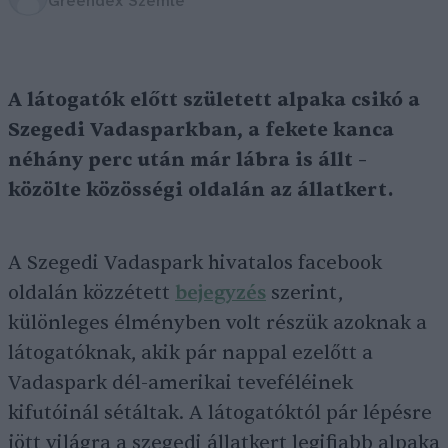
Greendex Szemle
A látogatók előtt született alpaka csikó a
Szegedi Vadasparkban, a fekete kanca
néhány perc után már lábra is állt –
közölte közösségi oldalán az állatkert.
A Szegedi Vadaspark hivatalos facebook
oldalán közzétett
bejegyzés
szerint,
különleges élményben volt részük azoknak a
látogatóknak, akik pár nappal ezelőtt a
Vadaspark dél-amerikai teveféléinek
kifutóinál sétáltak. A látogatóktól pár lépésre
jött világra a szegedi állatkert legifjabb alpaka