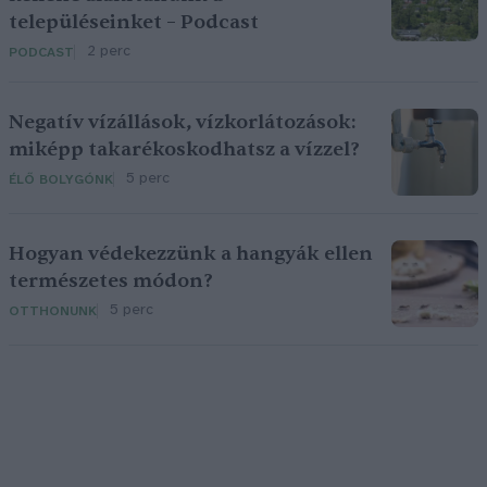
településeinket – Podcast
2 perc
PODCAST
Negatív vízállások, vízkorlátozások:
miképp takarékoskodhatsz a vízzel?
5 perc
ÉLŐ BOLYGÓNK
Hogyan védekezzünk a hangyák ellen
természetes módon?
5 perc
OTTHONUNK