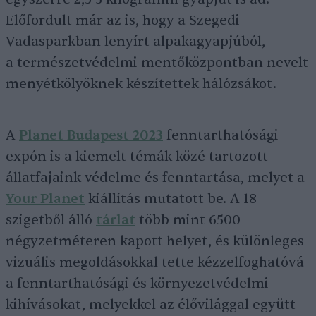
Előfordult már az is, hogy a Szegedi
Vadasparkban lenyírt alpakagyapjúból,
a természetvédelmi mentőközpontban nevelt
menyétkölyöknek készítettek hálózsákot.
A
Planet Budapest 2023
fenntarthatósági
expón is a kiemelt témák közé tartozott
állatfajaink védelme és fenntartása, melyet a
Your Planet
kiállítás mutatott be. A 18
szigetből álló
tárlat
több mint 6500
négyzetméteren kapott helyet, és különleges
vizuális megoldásokkal tette kézzelfoghatóvá
a fenntarthatósági és környezetvédelmi
kihívásokat, melyekkel az élővilággal együtt