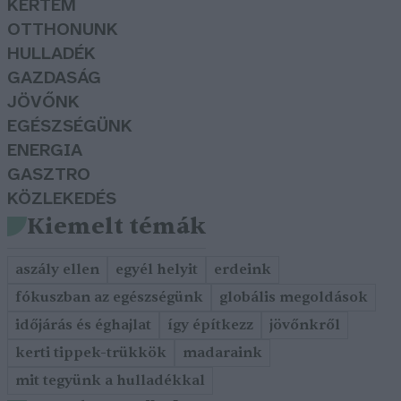
KERTEM
OTTHONUNK
HULLADÉK
GAZDASÁG
JÖVŐNK
EGÉSZSÉGÜNK
ENERGIA
GASZTRO
KÖZLEKEDÉS
Kiemelt témák
aszály ellen
egyél helyit
erdeink
fókuszban az egészségünk
globális megoldások
időjárás és éghajlat
így építkezz
jövőnkről
kerti tippek-trükkök
madaraink
mit tegyünk a hulladékkal