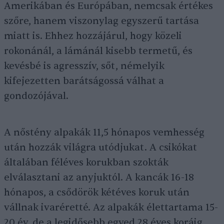
Amerikában és Európában, nemcsak értékes
szőre, hanem viszonylag egyszerű tartása
miatt is. Ehhez hozzájárul, hogy közeli
rokonánál, a lámánál kisebb termetű, és
kevésbé is agresszív, sőt, némelyik
kifejezetten barátságossá válhat a
gondozójával.
A nőstény alpakák 11,5 hónapos vemhesség
után hozzák világra utódjukat. A csikókat
általában féléves korukban szokták
elválasztani az anyjuktól. A kancák 16-18
hónapos, a csődörök kétéves koruk után
vállnak ivaréretté. Az alpakák élettartama 15-
20 év, de a legidősebb egyed 28 éves koráig