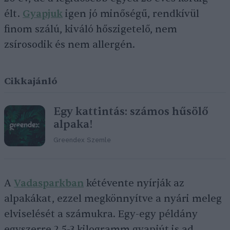
élt.
Gyapjuk
igen jó minőségű, rendkívül
finom szálú, kiváló hőszigetelő, nem
zsírosodik és nem allergén.
Cikkajánló
Egy kattintás: számos hűsölő
alpaka!
Greendex Szemle
A
Vadasparkban
kétévente nyírják az
alpakákat, ezzel megkönnyítve a nyári meleg
elviselését a számukra. Egy-egy példány
egyszerre 2,5-3 kilogramm gyapjút is ad.