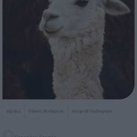
alpaka
Planet Budapest
Szegedi Vadaspark