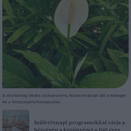
A vitorlavirág ideális szobanövény, hiszen kiválóan tűri a meleget
és a fényszegény környezetet.
Születésnapi programokkal várja a
hétvégén a közönséget a 160 éves