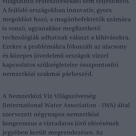
világszintű erőfeszítésekkel sem teljesíthető.
A fejlődő országokban innovatív, gyors
megoldást hozó, a magánbefektetők számára
is vonzó, ugyanakkor megfizethető
technológiák adhatnak választ a kihívásokra.
Ezekre a problémákra fókuszált az alacsony
és közepes jövedelmű országok vízzel
kapcsolatos szükségleteire összpontosító
nemzetközi szakmai párbeszéd.
A Nemzetközi Víz Világszövetség
(International Water Association – IWA) által
szervezett négynapos nemzetközi
kongresszus a víztudatos jövő elérésének
jegyében került megrendezésre. Az