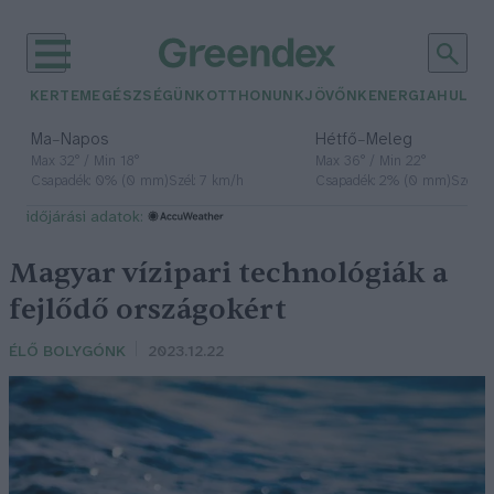
KERTEM
EGÉSZSÉGÜNK
OTTHONUNK
JÖVŐNK
ENERGIA
HULLA
–
–
Ma
Napos
Hétfő
Meleg
Max 32° / Min 18°
Max 36° / Min 22°
Csapadék: 0% (0 mm)
Szél: 7 km/h
Csapadék: 2% (0 mm)
Szél: 
időjárási adatok:
Magyar vízipari technológiák a
fejlődő országokért
ÉLŐ BOLYGÓNK
2023.12.22