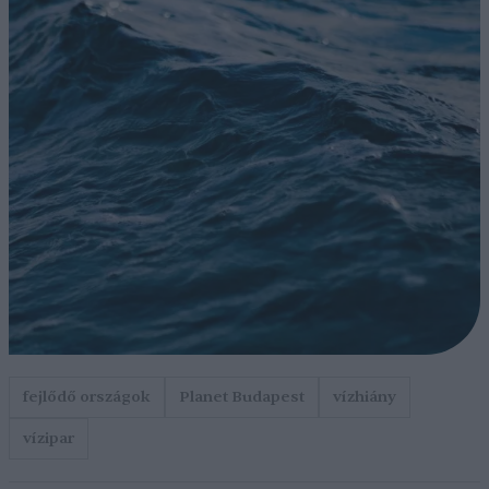
fejlődő országok
Planet Budapest
vízhiány
vízipar