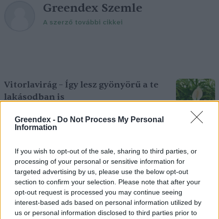
Greendex Szemle
A szerző további cikkei
Vitorlavirág – Így lesz gyönyörű a te
lakásodban is
4 perc
ÉLŐ BOLYGÓNK
Greendex -
Do Not Process My Personal
Information
Cickafark – Az évezredek óta ismert
If you wish to opt-out of the sale, sharing to third parties, or
gyógynövény
processing of your personal or sensitive information for
1 perc
EGÉSZSÉGÜNK
targeted advertising by us, please use the below opt-out
section to confirm your selection. Please note that after your
opt-out request is processed you may continue seeing
Nem csak növényrajongóknak! – 8
interest-based ads based on personal information utilized by
us or personal information disclosed to third parties prior to
arborétum, amelyet érdemes