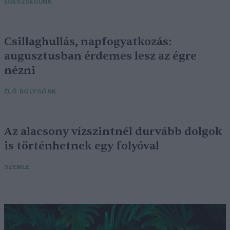
EGÉSZSÉGÜNK
Csillaghullás, napfogyatkozás:
augusztusban érdemes lesz az égre
nézni
ÉLŐ BOLYGÓNK
Az alacsony vízszintnél durvább dolgok
is történhetnek egy folyóval
SZEMLE