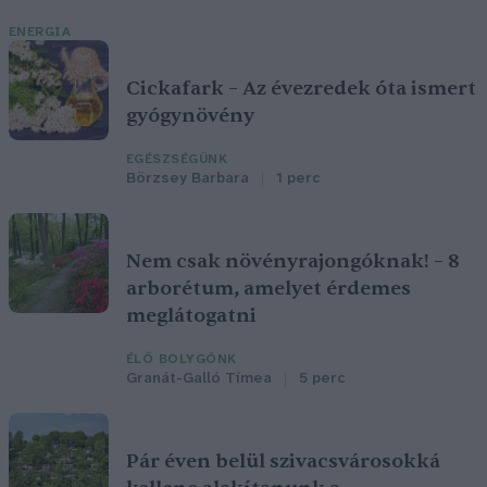
ENERGIA
Cickafark – Az évezredek óta ismert
gyógynövény
EGÉSZSÉGÜNK
Börzsey Barbara
1 perc
Nem csak növényrajongóknak! – 8
arborétum, amelyet érdemes
meglátogatni
ÉLŐ BOLYGÓNK
Granát-Galló Tímea
5 perc
Pár éven belül szivacsvárosokká