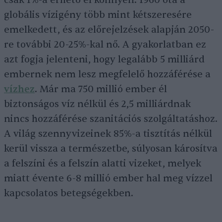
csak 1%-a érhető el könnyen. 1960 óta a
globális vízigény több mint kétszeresére
emelkedett, és az előrejelzések alapján 2050-
re további 20-25%-kal nő. A gyakorlatban ez
azt fogja jelenteni, hogy legalább 5 milliárd
embernek nem lesz megfelelő hozzáférése a
vízhez
. Már ma 750 millió ember él
biztonságos víz nélkül és 2,5 milliárdnak
nincs hozzáférése szanitációs szolgáltatáshoz.
A világ szennyvizeinek 85%-a tisztítás nélkül
kerül vissza a természetbe, súlyosan károsítva
a felszíni és a felszín alatti vizeket, melyek
miatt évente 6-8 millió ember hal meg vízzel
kapcsolatos betegségekben.