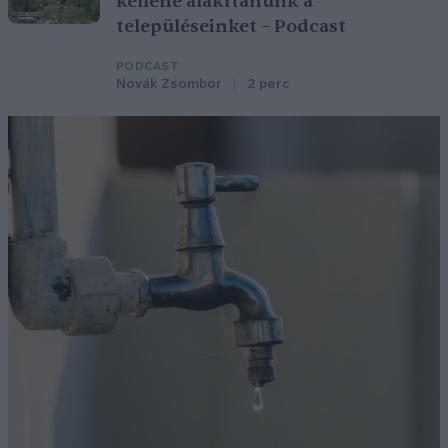
kellene alakítanunk a
településeinket – Podcast
PODCAST
Novák Zsombor
2 perc