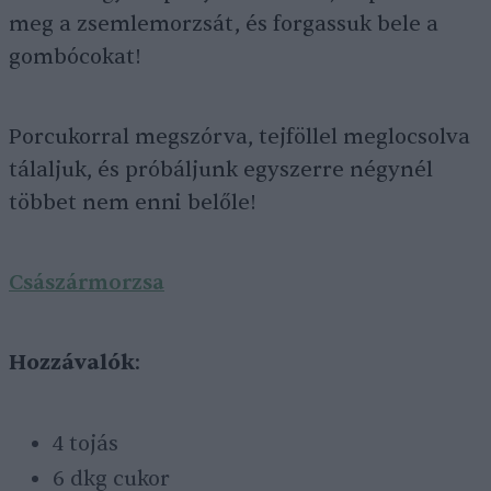
meg a zsemlemorzsát, és forgassuk bele a
gombócokat!
Porcukorral megszórva, tejföllel meglocsolva
tálaljuk, és próbáljunk egyszerre négynél
többet nem enni belőle!
Császármorzsa
Hozzávalók
:
4 tojás
6 dkg cukor