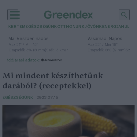
KERTEM
EGÉSZSÉGÜNK
OTTHONUNK
JÖVŐNK
ENERGIA
HULLA
–
–
Ma
Részben napos
Vasárnap
Napos
Max 31° / Min 18°
Max 32° / Min 18°
Csapadék: 3% (0 mm)
Szél: 13 km/h
Csapadék: 0% (0 mm)
Szél: 
időjárási adatok:
Mi mindent készíthetünk
darából? (receptekkel)
EGÉSZSÉGÜNK
2023.07.15