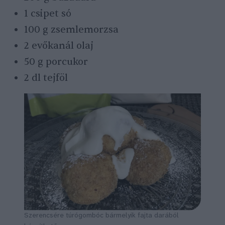
1 csipet só
100 g zsemlemorzsa
2 evőkanál olaj
50 g porcukor
2 dl tejföl
Szerencsére túrógombóc bármelyik fajta darából