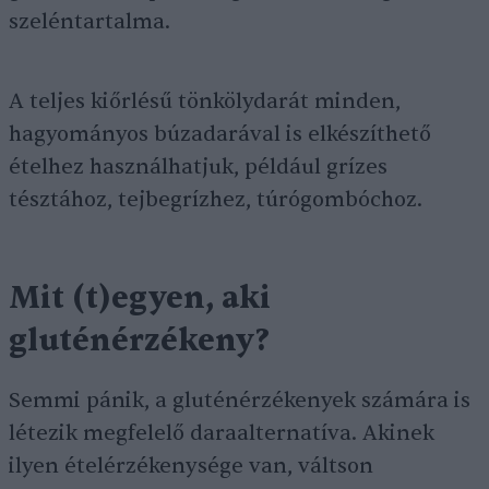
szeléntartalma.
A teljes kiőrlésű tönkölydarát minden,
hagyományos búzadarával is elkészíthető
ételhez használhatjuk, például grízes
tésztához, tejbegrízhez, túrógombóchoz.
Mit (t)egyen, aki
gluténérzékeny?
Semmi pánik, a gluténérzékenyek számára is
létezik megfelelő daraalternatíva. Akinek
ilyen ételérzékenysége van, váltson