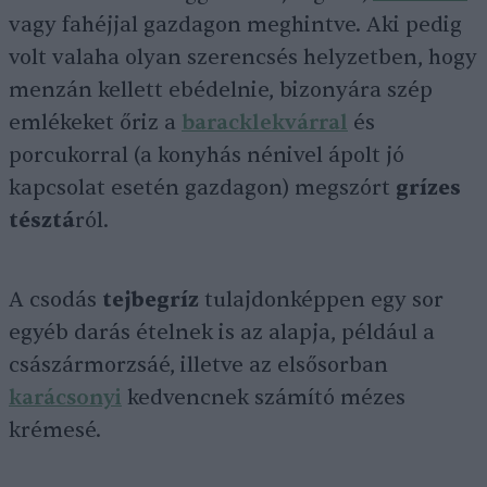
vagy fahéjjal gazdagon meghintve. Aki pedig
volt valaha olyan szerencsés helyzetben, hogy
menzán kellett ebédelnie, bizonyára szép
emlékeket őriz a
baracklekvárral
és
porcukorral (a konyhás nénivel ápolt jó
kapcsolat esetén gazdagon) megszórt
grízes
tésztá
ról.
A csodás
tejbegríz
tulajdonképpen egy sor
egyéb darás ételnek is az alapja, például a
császármorzsáé, illetve az elsősorban
karácsonyi
kedvencnek számító mézes
krémesé.