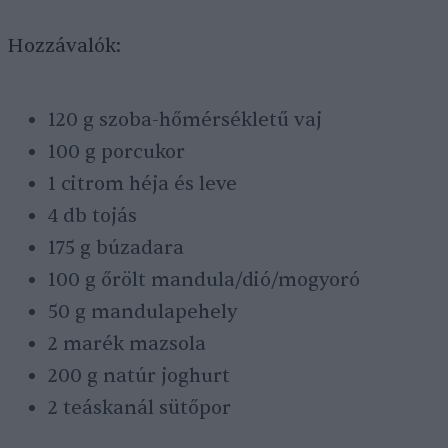
Hozzávalók:
120 g szoba-hőmérsékletű vaj
100 g porcukor
1 citrom héja és leve
4 db tojás
175 g búzadara
100 g őrölt mandula/dió/mogyoró
50 g mandulapehely
2 marék mazsola
200 g natúr joghurt
2 teáskanál sütőpor