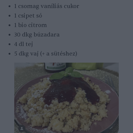
1 csomag vaníliás cukor
1 csipet só
1 bio citrom
30 dkg búzadara
4 dl tej
5 dkg vaj (+ a sütéshez)