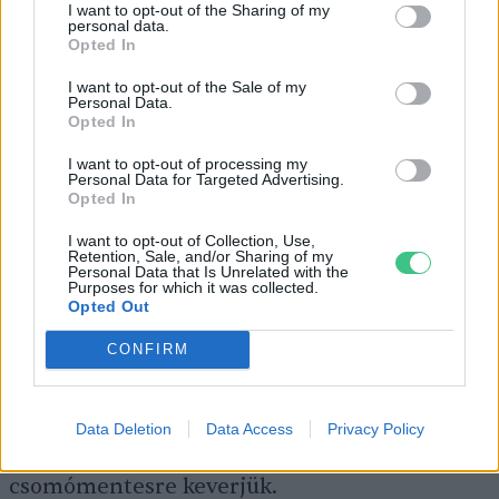
I want to opt-out of the Sharing of my
150 g cukor
personal data.
Opted In
1 csipet só
I want to opt-out of the Sale of my
5 dkg mazsola
Personal Data.
Opted In
1 csomag vaníliás cukor
I want to opt-out of processing my
Personal Data for Targeted Advertising.
Elkészítés
:
Opted In
I want to opt-out of Collection, Use,
Retention, Sale, and/or Sharing of my
Egy edénybe kimérjük a kukoricadarát,
Personal Data that Is Unrelated with the
Purposes for which it was collected.
ráöntjük a lisztet, majd a keverék közepébe
Opted Out
mélyedést készítünk, ebbe tesszük a sütőport
CONFIRM
az ecettel vagy a citromlével.
Data Deletion
Data Access
Privacy Policy
A „nedves” hozzávalókat is hozzáadjuk, majd
csomómentesre keverjük.