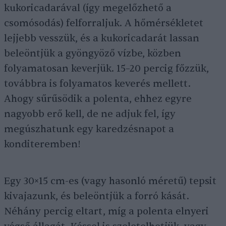
kukoricadarával (így megelőzhető a
csomósodás) felforraljuk. A hőmérsékletet
lejjebb vesszük, és a kukoricadarát lassan
beleöntjük a gyöngyöző vízbe, közben
folyamatosan keverjük. 15–20 percig főzzük,
továbbra is folyamatos keverés mellett.
Ahogy sűrűsödik a polenta, ehhez egyre
nagyobb erő kell, de ne adjuk fel, így
megúszhatunk egy karedzésnapot a
konditeremben!
Egy 30×15 cm-es (vagy hasonló méretű) tepsit
kivajazunk, és beleöntjük a forró kását.
Néhány percig eltart, míg a polenta elnyeri