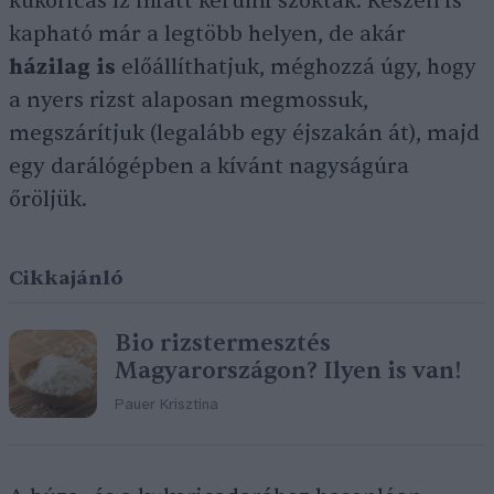
kukoricás íz miatt kerülni szokták. Készen is
kapható már a legtöbb helyen, de akár
házilag is
előállíthatjuk, méghozzá úgy, hogy
a nyers rizst alaposan megmossuk,
megszárítjuk (legalább egy éjszakán át), majd
egy darálógépben a kívánt nagyságúra
őröljük.
Cikkajánló
Bio rizstermesztés
Magyarországon? Ilyen is van!
Pauer Krisztina