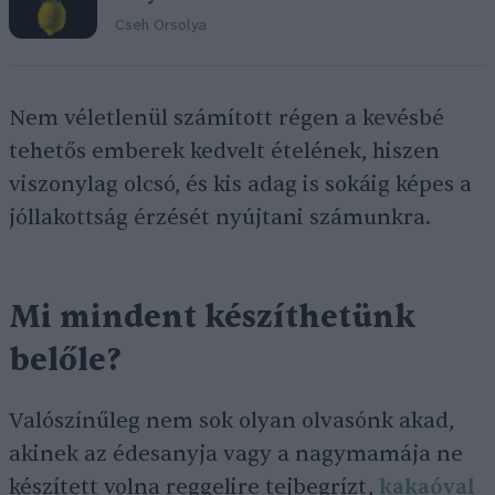
Cseh Orsolya
Nem véletlenül számított régen a kevésbé
tehetős emberek kedvelt ételének, hiszen
viszonylag olcsó, és kis adag is sokáig képes a
jóllakottság érzését nyújtani számunkra.
Mi mindent készíthetünk
belőle?
Valószínűleg nem sok olyan olvasónk akad,
akinek az édesanyja vagy a nagymamája ne
készített volna reggelire tejbegrízt,
kakaóval