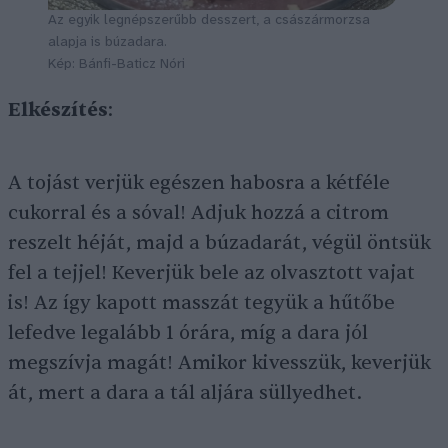
Az egyik legnépszerűbb desszert, a császármorzsa
alapja is búzadara.
Kép: Bánfi-Baticz Nóri
Elkészítés
:
A tojást verjük egészen habosra a kétféle
cukorral és a sóval! Adjuk hozzá a citrom
reszelt héját, majd a búzadarát, végül öntsük
fel a tejjel! Keverjük bele az olvasztott vajat
is! Az így kapott masszát tegyük a hűtőbe
lefedve legalább 1 órára, míg a dara jól
megszívja magát! Amikor kivesszük, keverjük
át, mert a dara a tál aljára süllyedhet.