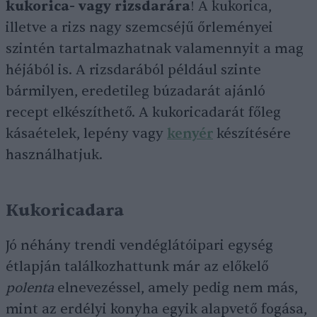
kukorica- vagy rizsdarára
! A kukorica,
illetve a rizs nagy szemcséjű őrleményei
szintén tartalmazhatnak valamennyit a mag
héjából is. A rizsdarából például szinte
bármilyen, eredetileg búzadarát ajánló
recept elkészíthető. A kukoricadarát főleg
kásaételek, lepény vagy
kenyér
készítésére
használhatjuk.
Kukoricadara
Jó néhány trendi vendéglátóipari egység
étlapján találkozhattunk már az előkelő
polenta
elnevezéssel, amely pedig nem más,
mint az erdélyi konyha egyik alapvető fogása,