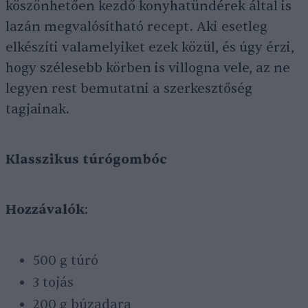
köszönhetően kezdő konyhatündérek által is
lazán megvalósítható recept. Aki esetleg
elkészíti valamelyiket ezek közül, és úgy érzi,
hogy szélesebb körben is villogna vele, az ne
legyen rest bemutatni a szerkesztőség
tagjainak.
Klasszikus túrógombóc
Hozzávalók
:
500 g túró
3 tojás
200 g búzadara