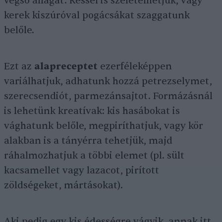
végső állagát. Késsel is szeletelhetjük, vagy
kerek kiszúróval pogácsákat szaggatunk
belőle.
Ezt az
alapreceptet
ezerféleképpen
variálhatjuk, adhatunk hozzá petrezselymet,
szerecsendiót, parmezánsajtot. Formázásnál
is lehetünk kreatívak: kis hasábokat is
vághatunk belőle, megpiríthatjuk, vagy kör
alakban is a tányérra tehetjük, majd
ráhalmozhatjuk a többi elemet (pl. sült
kacsamellet vagy lazacot, pirított
zöldségeket, mártásokat).
Aki pedig egy kis édességre vágyik, annak itt