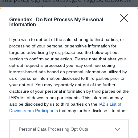
egy egyszerű kevert tésztás
recept
:
Greendex -
Do Not Process My Personal
Information
Kukoricadarás süti
If you wish to opt-out of the sale, sharing to third parties, or
processing of your personal or sensitive information for
targeted advertising by us, please use the below opt-out
Hozzávalók
:
section to confirm your selection. Please note that after your
opt-out request is processed you may continue seeing
interest-based ads based on personal information utilized by
480 g kefir (vagy aludttej)
us or personal information disclosed to third parties prior to
your opt-out. You may separately opt-out of the further
100 ml napraforgó olaj
disclosure of your personal information by third parties on the
3 db tojás
IAB’s list of downstream participants. This information may
also be disclosed by us to third parties on the
IAB’s List of
9 evőkanál finomliszt
Downstream Participants
that may further disclose it to other
9 evőkanál kukoricadara
third parties.
1 csomag sütőpor
Personal Data Processing Opt Outs
1 teáskanál ecet vagy citromlé