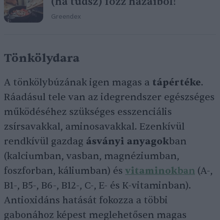
(ha tudsz) főzz hazaiból!
Greendex
Tönkölydara
A tönkölybúzának igen magas a
tápértéke
.
Ráadásul tele van az idegrendszer egészséges
működéséhez szükséges esszenciális
zsírsavakkal, aminosavakkal. Ezenkívül
rendkívül gazdag
ásványi anyagok
ban
(kalciumban, vasban, magnéziumban,
foszforban, káliumban) és
vitaminok
ban
(A-,
B1-, B5-, B6-, B12-, C-, E- és K-vitaminban).
Antioxidáns hatását fokozza a többi
gabonához képest meglehetősen magas