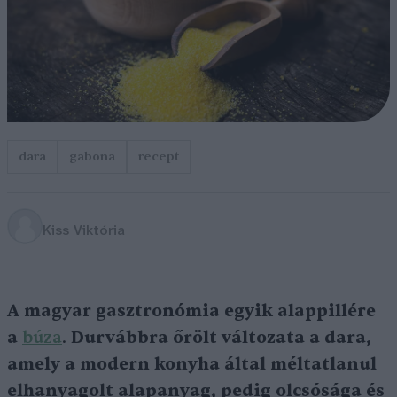
dara
gabona
recept
Kiss Viktória
A magyar gasztronómia egyik alappillére
a
búza
.
Durvábbra őrölt változata a dara,
amely a modern konyha által méltatlanul
elhanyagolt alapanyag, pedig olcsósága és