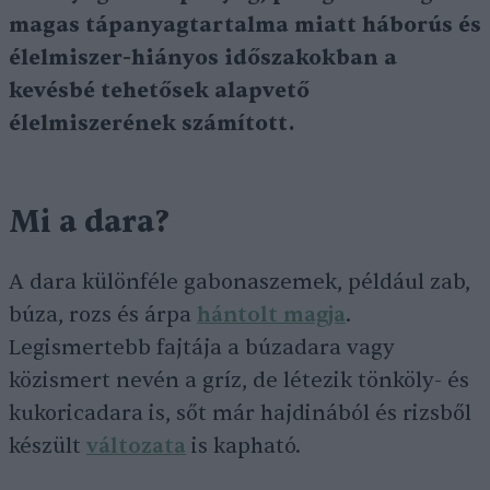
magas tápanyagtartalma miatt háborús és
élelmiszer-hiányos időszakokban a
kevésbé tehetősek alapvető
élelmiszerének számított.
Mi a dara?
A dara különféle gabonaszemek, például zab,
búza, rozs és árpa
hántolt magja
.
Legismertebb fajtája a búzadara vagy
közismert nevén a gríz, de létezik tönköly- és
kukoricadara is, sőt már hajdinából és rizsből
készült
változata
is kapható.