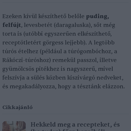
Ezeken kívül készíthető belőle
puding,
felfújt
, levesbetét (daragaluska), sőt még
torta is (utóbbi egyszerűen elkészíthető,
receptötletért görgess lejjebb). A legtöbb
túrós ételhez (például a túrógombóchoz, a
Rákóczi-túróshoz) remekül passzol, illetve
gyümölcsös pitékhez is nagyszerű, mivel
felszívja a sülés közben kiszivárgó nedveket,
és megakadályozza, hogy a tésztánk elázzon.
Cikkajánló
Hekkeld meg a recepteket, és