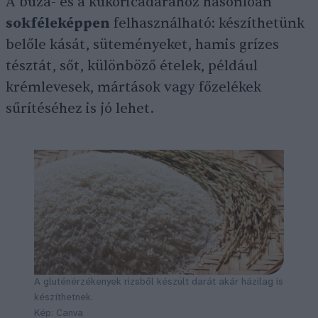
A búza- és a kukoricadarához hasonlóan
sokféleképpen
felhasználható: készíthetünk
belőle kását, süteményeket, hamis grízes
tésztát, sőt, különböző ételek, például
krémlevesek, mártások vagy főzelékek
sűrítéséhez is jó lehet.
A gluténérzékenyek rizsből készült darát akár házilag is
készíthetnek.
Kép: Canva