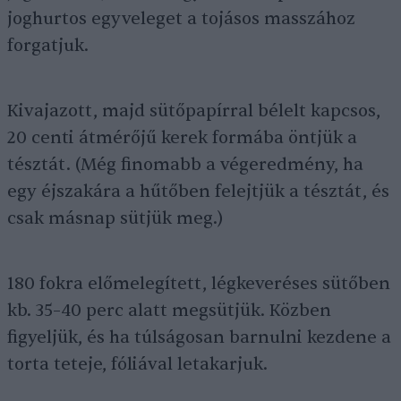
joghurtos egyveleget a tojásos masszához
forgatjuk.
Kivajazott, majd sütőpapírral bélelt kapcsos,
20 centi átmérőjű kerek formába öntjük a
tésztát. (Még finomabb a végeredmény, ha
egy éjszakára a hűtőben felejtjük a tésztát, és
csak másnap sütjük meg.)
180 fokra előmelegített, légkeveréses sütőben
kb. 35–40 perc alatt megsütjük. Közben
figyeljük, és ha túlságosan barnulni kezdene a
torta teteje, fóliával letakarjuk.