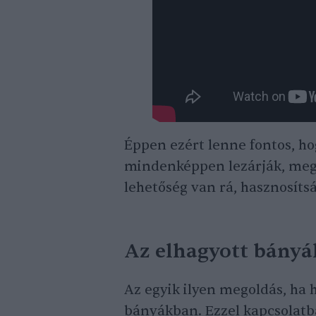
Éppen ezért lenne fontos, ho
mindenképpen lezárják, megf
lehetőség van rá, hasznosítsá
Az elhagyott bányá
Az egyik ilyen megoldás, ha h
bányákban. Ezzel kapcsolatb