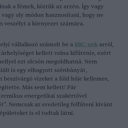
nak a fémek, köztük az arzén. Így vagy
et, vagy oly módon hasznosítani, hogy ne
 veszélyt a környezet számára.
lyi vállalkozó számolt be a
BBC-nek
arról,
rhelyiséget kellett volna kifűtenie, ezért
mellyel ezt olcsón megoldhatná. Nem
lált is egy elhagyott szénbányát,
beszivárgó vizeket a föld hője kellemes,
gítette. Más sem kellett! Pár
termikus energetikai szakértővel
t”. Nemcsak az eredetileg felfűteni kívánt
pületeket is el tudtak látni.