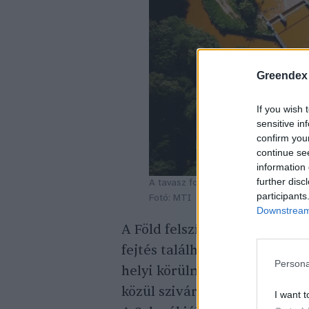
Greendex
If you wish 
sensitive in
confirm you
continue se
information 
further disc
A tavasz folyamán a szlovák oldalon b
participants
Fotó: MTI
Downstream 
A Föld felszínén egyes becslé
fejtés található, amelyek min
Persona
helyi körülményektől függően
közül szivárgó víz. A
Sajó sz
I want t