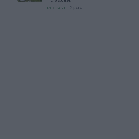
– Podcast
2 perc
PODCAST