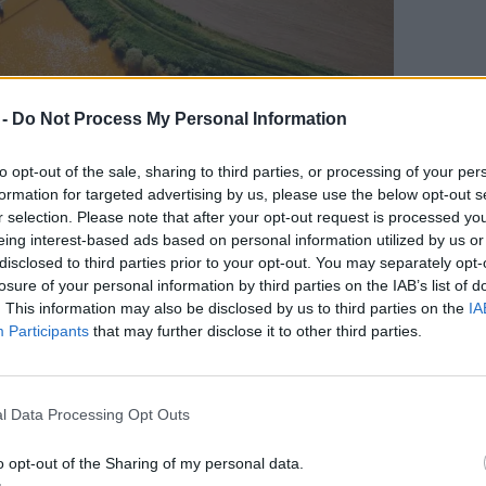
 -
Do Not Process My Personal Information
to opt-out of the sale, sharing to third parties, or processing of your per
formation for targeted advertising by us, please use the below opt-out s
r selection. Please note that after your opt-out request is processed y
eing interest-based ads based on personal information utilized by us or
disclosed to third parties prior to your opt-out. You may separately opt-
losure of your personal information by third parties on the IAB’s list of
ronz színű volt a Sajó a vas-oxidtól.
. This information may also be disclosed by us to third parties on the
IA
Participants
that may further disclose it to other third parties.
sek szerint több százezer bánya, külszíni
t hegek borítják Földünk testét. Ezeket a
l Data Processing Opt Outs
, de azért jellemzően elárasztja a rétegek
ennyezését
is ezek a körülmények okozzák.
o opt-out of the Sharing of my personal data.