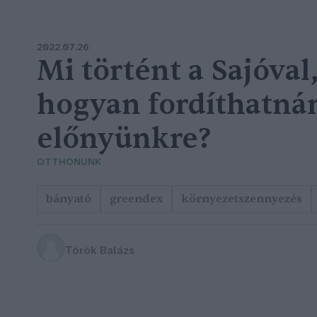
2022.07.26
Mi történt a Sajóval,
hogyan fordíthatná
előnyünkre?
OTTHONUNK
bányató
greendex
környezetszennyezés
Török Balázs