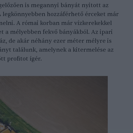
gelőzően is megannyi bányát nyitott az
 A legkönnyebben hozzáférhető érceket már
rmelni. A római korban már vízkerekekkel
et a mélyebben fekvő bányákból. Az ipari
áz, de akár néhány ezer méter mélyre is
ványt találunk, amelynek a kitermelése az
t profitot ígér.