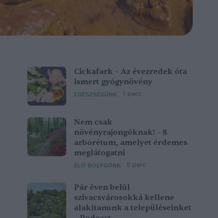
Cickafark – Az évezredek óta
ismert gyógynövény
1 perc
EGÉSZSÉGÜNK
Nem csak
növényrajongóknak! – 8
arborétum, amelyet érdemes
meglátogatni
5 perc
ÉLŐ BOLYGÓNK
Pár éven belül
szivacsvárosokká kellene
alakítanunk a településeinket