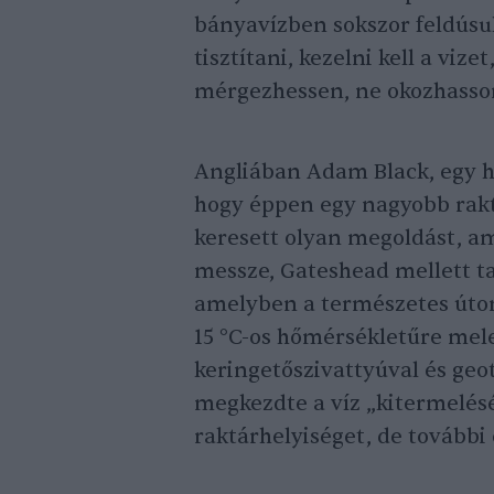
bányavízben sokszor feldúsul
tisztítani, kezelni kell a viz
mérgezhessen, ne okozhasson
Angliában Adam Black, egy he
hogy éppen egy nagyobb raktá
keresett olyan megoldást, a
messze, Gateshead mellett ta
amelyben a természetes úton 
15 °C-os hőmérsékletűre mele
keringetőszivattyúval és geo
megkezdte a víz „kitermelésé
raktárhelyiséget, de további é