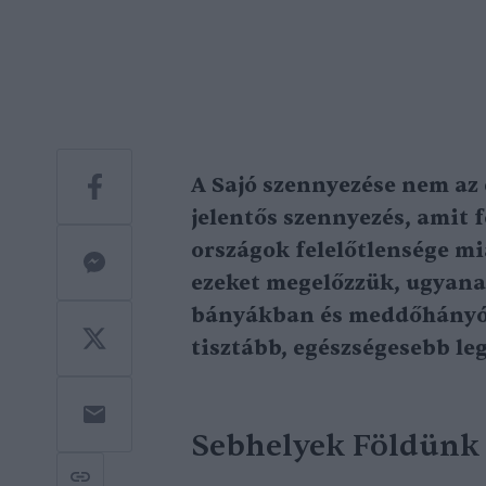
A Sajó szennyezése nem az e
jelentős szennyezés, amit 
országok felelőtlensége m
ezeket megelőzzük, ugyana
bányákban és meddőhányók
tisztább, egészségesebb le
Sebhelyek Földünk 