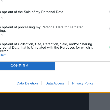
ami Ércbányavállalat vasbányáját is
In
elszíni vizekbe ürült.
o opt-out of the Sale of my Personal Data.
In
 réteg- és talajvizek feldúsultak a
to opt-out of processing my Personal Data for Targeted
ing.
majd az így létrejött bányavíz kezelés,
In
lt. Ilyenkor a vízben oldott sók és fémek
o opt-out of Collection, Use, Retention, Sale, and/or Sharing
ersonal Data that Is Unrelated with the Purposes for which it
szennyezés helyén, azonban később egy-
lected.
Out
s újraszennyezhetik a teljes folyót.
CONFIRM
Data Deletion
Data Access
Privacy Policy