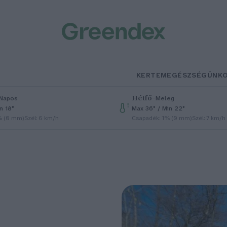
KERTEM
EGÉSZSÉGÜNK
Hétfő
–
Napos
Meleg
n 18°
Max 36° / Min 22°
% (0 mm)
Szél: 6 km/h
Csapadék: 1% (0 mm)
Szél: 7 km/h