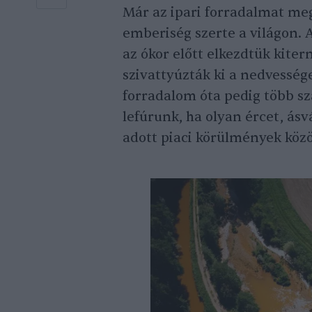
Már az ipari forradalmat me
emberiség szerte a világon.
az ókor előtt elkezdtük kite
szivattyúzták ki a nedvesség
forradalom óta pedig több sz
lefúrunk, ha olyan ércet, ás
adott piaci körülmények közöt