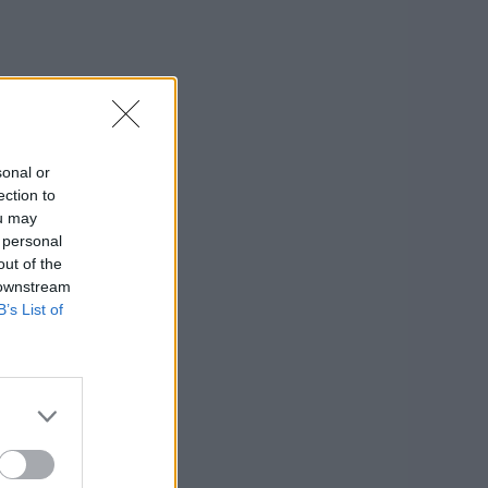
sonal or
ection to
ou may
 personal
out of the
 downstream
B’s List of