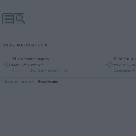
2026. AUGUSZTUS 8.
Ma
–
Vasárnap
–
Részben napos
Max 32° / Min 18°
Max 32° / Mi
Csapadék: 3% (0 mm)
Szél: 9 km/h
Csapadék: 0
időjárási adatok: