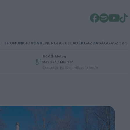
OTTHONUNK
JÖVŐNK
ENERGIA
HULLADÉK
GAZDASÁG
GASZTRO
Kedd
–
Meleg
Max 37° / Min 20°
Csapadék: 1% (0 mm)
Szél: 13 km/h