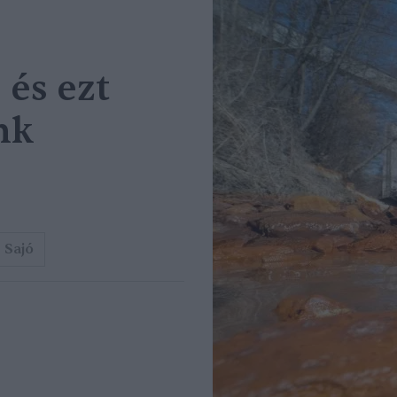
 és ezt
nk
Sajó