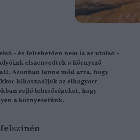
lső – és feltehetően nem is az utolsó –
folyóink elszenvedtek a környező
iatt. Azonban lenne mód arra, hogy
kkor kihasználjuk az elhagyott
ban rejlő lehetőségeket, hogy
gyen a környezetünk.
felszínén