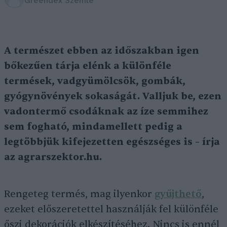
Greendex Szemle
A természet ebben az időszakban igen
bőkezűen tárja elénk a különféle
termések, vadgyümölcsök, gombák,
gyógynövények sokaságát. Valljuk be, ezen
vadontermő csodáknak az íze semmihez
sem fogható, mindamellett pedig a
legtöbbjük kifejezetten egészséges is – írja
az agrarszektor.hu.
Rengeteg termés, mag ilyenkor
gyűjthető
,
ezeket előszeretettel használják fel különféle
őszi dekorációk elkészítéséhez. Nincs is ennél