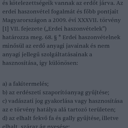
és kötelezettségeik vannak az erdőt járva. Az
erdei haszonvétel fogalmát és főbb pontjait
Magyarországon a 2009. évi XXXVII. törvény
[1] VII. fejezete („Erdei haszonvételek”)
határozza meg. 68. § * Erdei haszonvételnek
minősül az erdő anyagi javainak és nem
anyagi jellegű szolgáltatásainak a
hasznosítása, így különösen:
a) a fakitermelés;
b) az erdészeti szaporítóanyag gyűjtése;
c) vadászati jog gyakorlása vagy hasznosítása
az e törvény hatálya alá tartozó területen;
d) az elhalt fekvő fa és gally gyűjtése, illetve
elhalt, száraz ág nyesése;