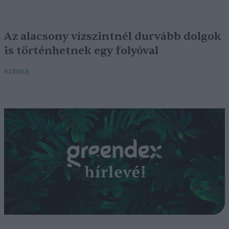
Az alacsony vízszintnél durvább dolgok
is történhetnek egy folyóval
SZEMLE