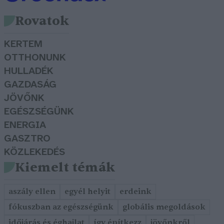
Rovatok
KERTEM
OTTHONUNK
HULLADÉK
GAZDASÁG
JÖVŐNK
EGÉSZSÉGÜNK
ENERGIA
GASZTRO
KÖZLEKEDÉS
Kiemelt témák
aszály ellen
egyél helyit
erdeink
fókuszban az egészségünk
globális megoldások
időjárás és éghajlat
így építkezz
jövőnkről