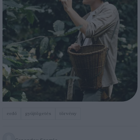
erdő
gyűjtögetés
törvény