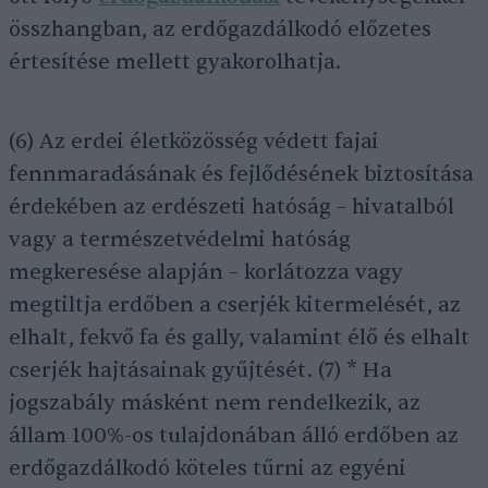
összhangban, az erdőgazdálkodó előzetes
értesítése mellett gyakorolhatja.
(6) Az erdei életközösség védett fajai
fennmaradásának és fejlődésének biztosítása
érdekében az erdészeti hatóság – hivatalból
vagy a természetvédelmi hatóság
megkeresése alapján – korlátozza vagy
megtiltja erdőben a cserjék kitermelését, az
elhalt, fekvő fa és gally, valamint élő és elhalt
cserjék hajtásainak gyűjtését. (7) * Ha
jogszabály másként nem rendelkezik, az
állam 100%-os tulajdonában álló erdőben az
erdőgazdálkodó köteles tűrni az egyéni