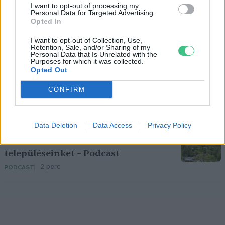
I want to opt-out of processing my
gyógynövény
Personal Data for Targeted Advertising.
Opted In
1 perc
EGÉSZSÉGÜNK
I want to opt-out of Collection, Use,
Retention, Sale, and/or Sharing of my
Personal Data that Is Unrelated with the
Nem csak növényrajongóknak! – 8
Purposes for which it was collected.
arborétum, amelyet érdemes
Opted Out
meglátogatni
CONFIRM
5 perc
ÉLŐ BOLYGÓNK
Data Deletion
Data Access
Privacy Policy
Pár éven belül szivacsvárosokká
kellene alakítanunk a
településeinket – Podcast
2 perc
PODCAST