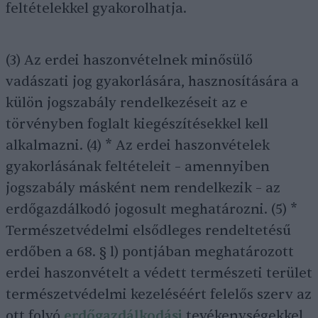
feltételekkel gyakorolhatja.
(3) Az erdei haszonvételnek minősülő
vadászati jog gyakorlására, hasznosítására a
külön jogszabály rendelkezéseit az e
törvényben foglalt kiegészítésekkel kell
alkalmazni. (4) * Az erdei haszonvételek
gyakorlásának feltételeit – amennyiben
jogszabály másként nem rendelkezik – az
erdőgazdálkodó jogosult meghatározni. (5) *
Természetvédelmi elsődleges rendeltetésű
erdőben a 68. § l) pontjában meghatározott
erdei haszonvételt a védett természeti terület
természetvédelmi kezeléséért felelős szerv az
ott folyó
erdőgazdálkodási
tevékenységekkel