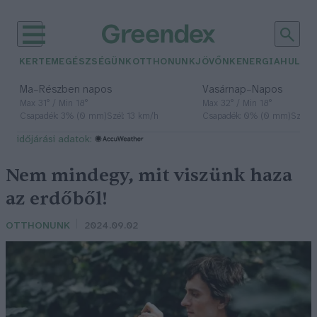
KERTEM
EGÉSZSÉGÜNK
OTTHONUNK
JÖVŐNK
ENERGIA
HULLA
–
–
Ma
Részben napos
Vasárnap
Napos
Max 31° / Min 18°
Max 32° / Min 18°
Csapadék: 3% (0 mm)
Szél: 13 km/h
Csapadék: 0% (0 mm)
Szél: 
időjárási adatok:
Nem mindegy, mit viszünk haza
az erdőből!
OTTHONUNK
2024.09.02