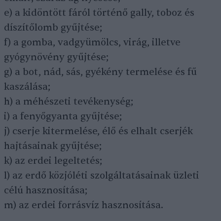
e) a kidöntött fáról történő gally, toboz és
díszítőlomb gyűjtése;
f) a gomba, vadgyümölcs, virág, illetve
gyógynövény gyűjtése;
g) a bot, nád, sás, gyékény termelése és fű
kaszálása;
h) a méhészeti tevékenység;
i) a fenyőgyanta gyűjtése;
j) cserje kitermelése, élő és elhalt cserjék
hajtásainak gyűjtése;
k) az erdei legeltetés;
l) az erdő közjóléti szolgáltatásainak üzleti
célú hasznosítása;
m) az erdei forrásvíz hasznosítása.