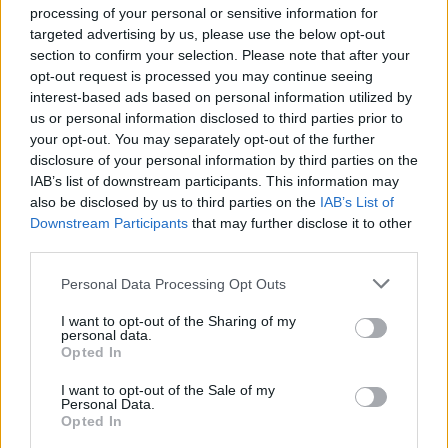
processing of your personal or sensitive information for
gyógynövény illetve forrásvíz
targeted advertising by us, please use the below opt-out
kereskedelmi forgalomba nem
section to confirm your selection. Please note that after your
opt-out request is processed you may continue seeing
hozható.
interest-based ads based on personal information utilized by
us or personal information disclosed to third parties prior to
your opt-out. You may separately opt-out of the further
(forrás:
agrarszektor.hu
)
disclosure of your personal information by third parties on the
Kiemelt kép: Canva
IAB’s list of downstream participants. This information may
also be disclosed by us to third parties on the
IAB’s List of
Downstream Participants
that may further disclose it to other
third parties.
Greendex Szemle
Personal Data Processing Opt Outs
A szerző további cikkei
I want to opt-out of the Sharing of my
personal data.
Opted In
I want to opt-out of the Sale of my
Personal Data.
Opted In
Cickafark – Az évezredek óta ismert