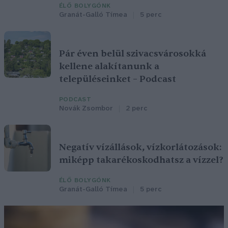
ÉLŐ BOLYGÓNK
Granát-Galló Tímea
5 perc
Pár éven belül szivacsvárosokká
kellene alakítanunk a
településeinket – Podcast
PODCAST
Novák Zsombor
2 perc
Negatív vízállások, vízkorlátozások:
miképp takarékoskodhatsz a vízzel?
ÉLŐ BOLYGÓNK
Granát-Galló Tímea
5 perc