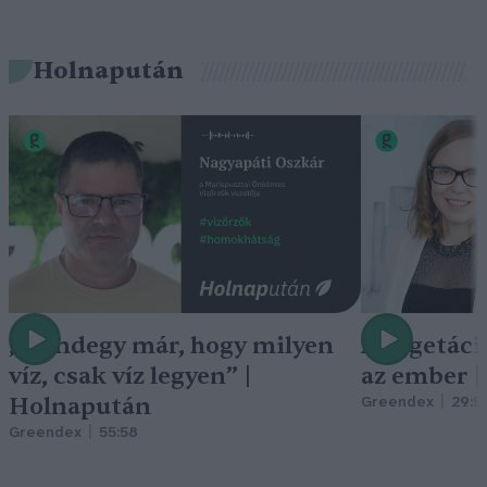
Holnapután
„Mindegy már, hogy milyen
A vegetáci
víz, csak víz legyen” |
az ember 
Holnapután
Greendex
29:5
Greendex
55:58