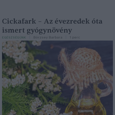
Cickafark – Az évezredek óta
ismert gyógynövény
Börzsey Barbara
1 perc
EGÉSZSÉGÜNK